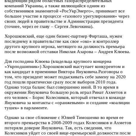
владеющий рядом областных газораспределительных
компаний Украины, а также являющийся одним из
собственников знаменитой «РосУкрЭнерго», принимает все
большее участие в процессе «газового урегулирования» через
своих людей в правительстве и Администрации президента
(точнее, через ее главу – Сергея Левочкина).
Хорошковский, еще один бизнес-партнер Фирташа, нужен
последнему в правительстве как свое «око» и контроллер
другого крупного игрока, метящего на должность премьера
после возможной отставки Николая Азарова – Андрея Клюева.
Для господина Клюева (владельца крупного концерна
«Укрподшипник») Хорошковский выступает конкурентом и
как кандидат в приемники Виктора Януковича.Разговоры о
том, что президент может подыскивать себе замену на 2020
год пошли практически сразу после выборов 2010 года.
Однако тогда баланс был совершенно иной. В то время в
окружении Януковича большую роль играл Ринат Ахметов и
его человек – Борис Колесников, который отвечал в команде
Януковича за контакты с «оранжевыми» и создание «коалиции
тушек» в парламенте.
Однако за свое сближение с Юлией Тимошенко во время ее
второго премьерства в 2008-2009 годах Колесников и Ахметов
потеряли доверие Януковича. Так, есть сведения, что
Колесников уйдет со своей вице-премьерской должности после