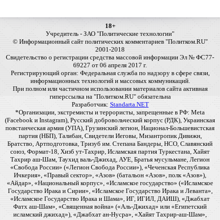
18+
Учредитель - ЗАО "Политические технологии"
© Информационный сайт политических комментариев "Политком.RU"
2001-2018
Свидетельство о регистрации средства массовой информации Эл № ФС77-
69227 от 06 апреля 2017 г.
Регистрирующий орган: Федеральная служба по надзору в сфере связи,
информационных технологий и массовых коммуникаций.
При полном или частичном использовании материалов сайта активная
гиперссылка на "Политком.RU" обязательна
Разработчик:
Standarta.NET
*Организации, экстремисты и террористы, запрещенные в РФ: Meta
(Facebook и Instagram), Русский добровольческий корпус (РДК), Украинская
повстанческая армия (УПА), Грузинский легион, Национал-Большевистская
партия (НБП), Талибан, Свидетели Иеговы, Мизантропик Дивижн,
Братство, Артподготовка, Тризуб им. Степана Бандеры, НСО, Славянский
союз, Формат-18, Хизб ут-Тахрир, Исламская партия Туркестана, Хайят
Тахрир аш-Шам, Таухид валь-Джихад, АУЕ, Братья мусульмане, Легион
«Свобода России» («Легион Свобода России»), «Чеченская Республика
Ичкерия», «Правый сектор», «Азов» (батальон «Азов», полк «Азов»),
«Айдар», «Национальный корпус», «Исламское государство» («Исламское
Государство Ирака и Сирии», «Исламское Государство Ирака и Леванта»,
«Исламское Государство Ирака и Шама», ИГ, ИГИЛ, ДАИШ), «Джабхат
Фатх аш-Шам», «Священная война» («Аль-Джихад» или «Египетский
исламский джихад»), «Джабхат ан-Нусра», «Хайят Тахрир-аш-Шам»,