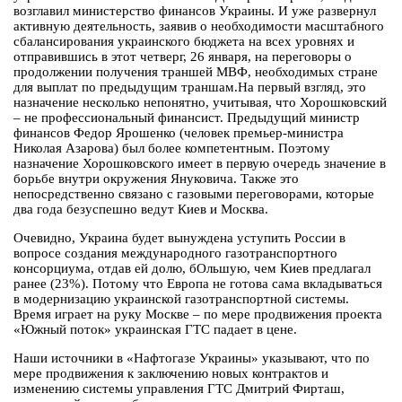
возглавил министерство финансов Украины. И уже развернул
активную деятельность, заявив о необходимости масштабного
сбалансирования украинского бюджета на всех уровнях и
отправившись в этот четверг, 26 января, на переговоры о
продолжении получения траншей МВФ, необходимых стране
для выплат по предыдущим траншам.На первый взгляд, это
назначение несколько непонятно, учитывая, что Хорошковский
– не профессиональный финансист. Предыдущий министр
финансов Федор Ярошенко (человек премьер-министра
Николая Азарова) был более компетентным. Поэтому
назначение Хорошковского имеет в первую очередь значение в
борьбе внутри окружения Януковича. Также это
непосредственно связано с газовыми переговорами, которые
два года безуспешно ведут Киев и Москва.
Очевидно, Украина будет вынуждена уступить России в
вопросе создания международного газотранспортного
консорциума, отдав ей долю, бОльшую, чем Киев предлагал
ранее (23%). Потому что Европа не готова сама вкладываться
в модернизацию украинской газотранспортной системы.
Время играет на руку Москве – по мере продвижения проекта
«Южный поток» украинская ГТС падает в цене.
Наши источники в «Нафтогазе Украины» указывают, что по
мере продвижения к заключению новых контрактов и
изменению системы управления ГТС Дмитрий Фирташ,