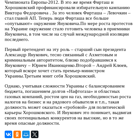
Чемпионата Европы-2012. В это же время Фирташ и
Хорошковский профинансировали избирательную кампанию
Виктора Федоровича . За это человек Фирташа – Левочкин –
стал главой АП. Теперь люди Фирташа все больше
«опутывают» окружение Януковича.По мере роста протестов
на Украине окружение стало готовить человека в приемники
Януковича, в том числе на случай международной изоляции
последнего.
Первый претендент на эту роль – старший сын президента
Александр Янукович, тесно связанный с Ахметовым и
криминальным авторитетом, близко подобравшимся к
Януковичу – Юрием Иванющенко.Второй – Андрей Клюев,
который вскоре хочет стать премьер-министром
Украины.Третьим мнит себя Хорошковский.
Однако, учитывая сложности Украины с балансированием
бюджета, погашением долгов «Нафтогаза» и областных
газовых компаний, ростом цен на газ, необходимостью роста
налогов на бизнес и на рядового обывателя и т.п., такая
должность может оказаться «гробовой» для политической
карьеры Хорошковского. И Янукович это понимает, выдвигая
своих потенциальных конкурентов на высокие, но в то же
время опасные должности.