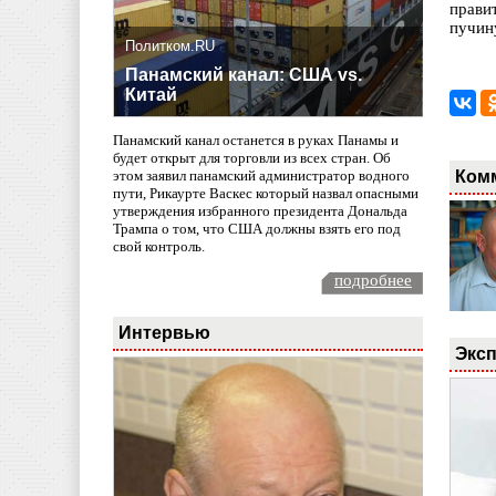
прави
пучин
Политком.RU
Панамский канал: США vs.
Китай
Панамский канал останется в руках Панамы и
будет открыт для торговли из всех стран. Об
Ком
этом заявил панамский администратор водного
пути, Рикаурте Васкес который назвал опасными
утверждения избранного президента Дональда
Трампа о том, что США должны взять его под
свой контроль.
подробнее
Интервью
Эксп