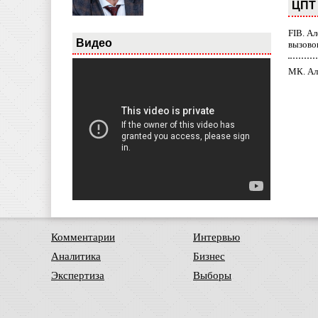
ЦПТ 
FIB. А
Видео
вызово
МК. Ал
Комментарии
Интервью
Аналитика
Бизнес
Экспертиза
Выборы