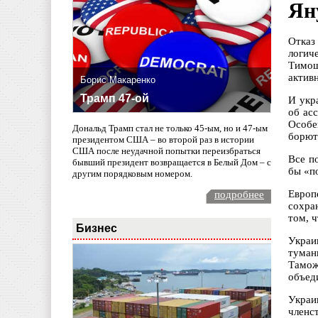
Ян
Отказ
логич
Тимош
актив
Борис Макаренко
Трамп 47-ой
И укр
об ас
Особе
Дональд Трамп стал не только 45-ым, но и 47-ым
борют
президентом США – во второй раз в истории
США после неудачной попытки переизбраться
Все п
бывший президент возвращается в Белый Дом – с
бы «п
другим порядковым номером.
Европе
подробнее
сохра
том, 
Бизнес
Украи
туман
Тамож
объед
Украи
членс