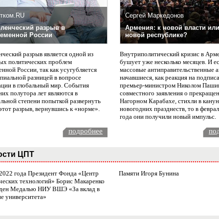
тком.RU
Сергей Маркедонов
ленческий разрыв в
Армения: к новой власти или
еменной России
новой республике?
нческий разрыв является одной из
Внутриполитический кризис в Арм
ых политических проблем
бушует уже несколько месяцев. И е
нной России, так как усугубляется
массовые антиправительственные а
пиальной разницей в вопросе
начавшиеся, как реакция на подпис
ации в глобальный мир. События
премьер-министром Николом Паши
них полутора лет являются в
совместного заявления о прекращен
ельной степени попыткой развернуть
Нагорном Карабахе, стихли в канун
этот разрыв, вернувшись к «норме».
новогодних празднеств, то в февра
года они получили новый импульс.
подробнее
по
ости ЦПТ
 2022 года Президент Фонда «Центр
Памяти Игоря Бунина
ческих технологий» Борис Макаренко
ден Медалью НИУ ВШЭ «За вклад в
ие университета»