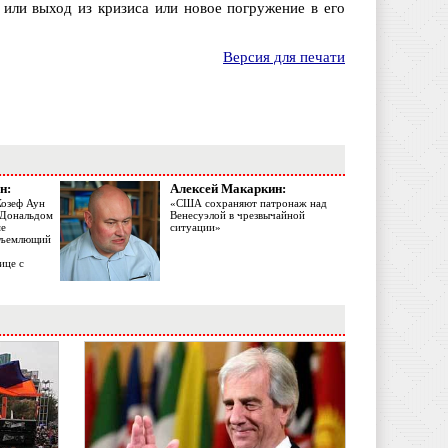
 или выход из кризиса или новое погружение в его
Версия для печати
н:
Алексей Макаркин:
Жозеф Аун
«США сохраняют патронаж над
с Дональдом
Венесуэлой в чрезвычайной
ме
ситуации»
объемлющий
ице с