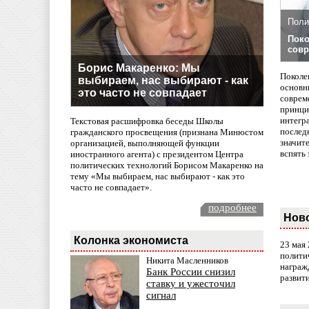
Поли
Поко
совр
Борис Макаренко: Мы
Поколе
выбираем, нас выбирают - как
основн
это часто не совпадает
совреме
принци
интегр
Текстовая расшифровка беседы Школы
послед
гражданского просвещения (признана Минюстом
значит
организацией, выполняющей функции
вспять 
иностранного агента) с президентом Центра
политических технологий Борисом Макаренко на
тему «Мы выбираем, нас выбирают - как это
часто не совпадает».
подробнее
Нов
Колонка экономиста
23 мая
полити
Никита Масленников
награж
Банк России снизил
развит
ставку и ужесточил
сигнал