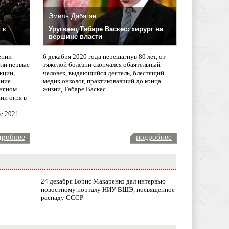
Эмиль Дабагян
 к
Уругваец Табаре Васкес: хирург на
вершине власти
ении
6 декабря 2020 года перешагнув 80 лет, от
сли первые
тяжелой болезни скончался обаятельный
кции,
человек, выдающийся деятель, блестящий
ание
медик онколог, практиковавший до конца
няном
жизни, Табаре Васкес.
ии огня в
ле 2021
дробнее
подробнее
24 декабря Борис Макаренко дал интервью
новостному порталу НИУ ВШЭ, посвященное
распаду СССР