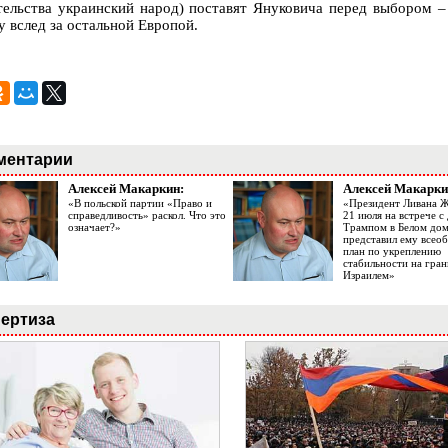
тельства украинский народ) поставят Януковича перед выбором –
у вслед за остальной Европой.
ментарии
Алексей Макаркин:
Алексей Макарки
«В польской партии «Право и
«Президент Ливана 
справедливость» раскол. Что это
21 июля на встрече 
означает?»
Трампом в Белом до
представил ему все
план по укреплению
стабильности на гран
Израилем»
ертиза