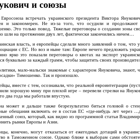
укович и союзы
 Евросоюза встречать украинского президента Виктора Янукович
ен и закономерен. Не из-за того, что осудили и продолжаю
енко. Это только повод. Тяжелые переговоры о создании зоны св
но шли на протяжении двух лет, фактически закончились ничем…
аинская власть, и европейцы сделали много заявлений о том, что 
социации с ЕС. Но воз и ныне там: Европе нечего предложить укра
нно ярко это показали переговоры о квотах на экспорт украинс
ся буквально за каждый грамм, чтобы защитить своих производите
олитики, мало-мальски знакомые с характером Януковича, знают, 
осадки» Тимошенко. Так и произошло.
йцы, вместе с тем, осознавали, что реальной евроинтеграции (пуст
нили хорошую мину при плохой игре – перевели стрелки на Януко
что два года мы работали впустую.
на может и дальше также безрезультатно биться головой о стен
ные обещания включить ее в состав ЕС «где-нибудь лет через …
енный союз, который, как видно из программной статьи Владимир
инить рынки Европы и Азии.
нцы, конечно, могут отказаться от ежегодных дотаций в украин
тво в Таможенном союзе. Однако ближе к выборам сами обстояте