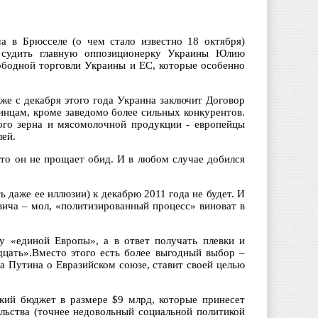
а в Брюсселе (о чем стало известно 18 октября)
т судить главную оппозиционерку Украины Юлию
ободной торговли Украины и ЕС, которые особенно
уже с декабря этого года Украина заключит Договор
инцам, кроме заведомо более сильных конкурентов.
кого зерна и мясомолочной продукции - европейцы
лей.
что он не прощает обид. И в любом случае добился
ь даже ее иллюзии) к декабрю 2011 года не будет. И
вича – мол, «политизированный процесс» виноват в
у «единой Европы», а в ответ получать плевки и
дцать».Вместо этого есть более выгодный выбор –
а Путина о Евразийском союзе, ставит своей целью
ский бюджет в размере $9 млрд, которые принесет
льства (точнее недовольный социальной политикой