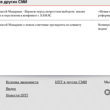
в других СМИ
лексей Макаркин - Израиль перед непростым выбором: анализ
«Новая 
в и перспектив в конфликте с ХАМАС
реформ
ексей Макаркин о новом советнике президента по климату
Коммерс
кодекс
Колонка экономиста
ЦПТ в других СМИ
Мы 
Видео
Новости ЦПТ