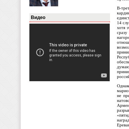
В-тре
карди
Видео
единс
14 сл
хотя 
сразу
нагор
отнош
возмо
прини
Респу
обесп
думаю
прини
росси
Однак
марио
не пр
натов
Армен
разры
«пяти
награ
Ерева