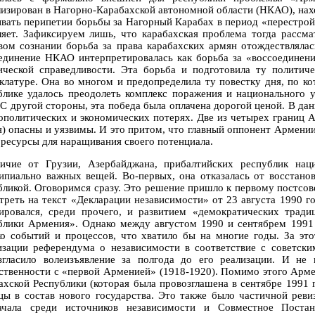
лизирован в Нагорно-Карабахской автономной области (НКАО), на
вать перипетии борьбы за Нагорный Карабах в период «перестройк
ляет. Зафиксируем лишь, что карабахская проблема тогда рассм
вом сознании борьба за права карабахских армян отождествлялас
единение НКАО интерпретировалась как борьба за «воссоединени
ической справедливости. Эта борьба и подготовила ту политич
клатуре. Она во многом и предопределила ту повестку дня, по к
блике удалось преодолеть комплекс поражения и национального у
. С другой стороны, эта победа была оплачена дорогой ценой. В да
еополитических и экономических потерях. Две из четырех границ 
я) опасны и уязвимы. И это притом, что главный оппонент Армени
 ресурсы для наращивания своего потенциала.
ичие от Грузии, Азербайджана, прибалтийских республик нац
ипиально важных вещей. Во-первых, она отказалась от восстано
бликой. Оговоримся сразу. Это решение пришло к первому постсов
треть на текст «Декларации независимости» от 23 августа 1990 г
ировался, среди прочего, и развитием «демократических трад
блики Армения». Однако между августом 1990 и сентябрем 1991 г
ко событий и процессов, что хватило бы на многие годы. За эт
изации референдума о независимости в соответствие с советским
згласило волеизъявление за полгода до его реализации. И не
ственности с «первой Арменией» (1918-1920). Помимо этого Арме
ахской Республики (которая была провозглашена в сентябре 1991 г
цы в состав нового государства. Это также было частичной реви
ачала среди источников независимости и Совместное Пост