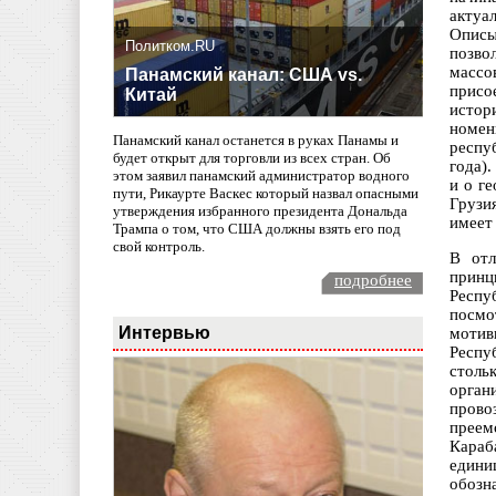
актуа
Описы
Политком.RU
позво
массо
Панамский канал: США vs.
присо
Китай
истор
номен
Панамский канал останется в руках Панамы и
респу
будет открыт для торговли из всех стран. Об
года)
этом заявил панамский администратор водного
и о г
пути, Рикаурте Васкес который назвал опасными
Грузи
утверждения избранного президента Дональда
имеет
Трампа о том, что США должны взять его под
свой контроль.
В отл
принц
подробнее
Респу
посмо
Интервью
мотив
Респу
столь
орган
прово
преем
Караб
едини
обозн