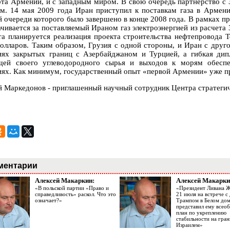
рта Армении, и с западным миром. В свою очередь партнерство с
м. 14 мая 2009 года Иран приступил к поставкам газа в Армени
й очереди которого было завершено в конце 2008 года. В рамках п
ачивается за поставляемый Ираном газ электроэнергией из расчета 
та планируется реализация проекта строительства нефтепровода 
долларов. Таким образом, Грузия с одной стороны, и Иран с дру
иях закрытых границ с Азербайджаном и Турцией, а гибкая дипл
ей своего углеводородного сырья и выходов к морям обеспе
иях. Как минимум, государственный опыт «первой Армении» уже пре
й Маркедонов - приглашенный научный сотрудник Центра стратеги
ментарии
Алексей Макаркин:
Алексей Макарки
«В польской партии «Право и
«Президент Ливана 
справедливость» раскол. Что это
21 июля на встрече 
означает?»
Трампом в Белом до
представил ему все
план по укреплению
стабильности на гран
Израилем»