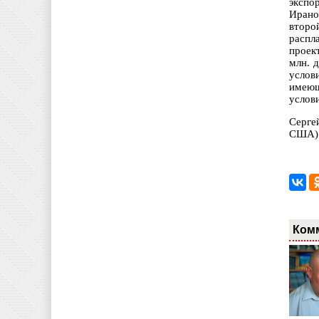
экспо
Ирано
второ
распл
проек
млн. 
услов
имеющ
услов
Серге
США)
Ком