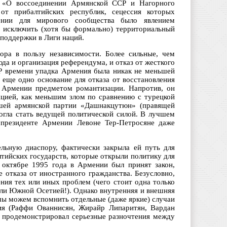
а «О воссоединении Армянской ССР и Нагорного
от прибалтийских республик, сецессия которых
мении для мирового сообщества было явлением
 исключить (хотя бы формально) территориальный
 поддержки в Лиги наций.
ора в пользу независимости. Более сильные, чем
да и организация референдума, и отказ от жесткого
Р времени упадка Армения была никак не меньшей
 еще одно основание для отказа от восстановления
и Армении предметом романтизации. Напротив, он
ацией, как меньшим злом по сравнению с турецкой
йшей армянской партии «Дашнакцутюн» (правящей
могла стать ведущей политической силой. В лучшем
 президенте Армении Левоне Тер-Петросяне даже
льную диаспору, фактически закрыла ей путь для
лтийских государств, которые открыли политику для
 октябре 1995 года в Армении был принят закон,
 отказа от иностранного гражданства. Безусловно,
ния тех или иных проблем (чего стоит одна только
или Южной Осетией!). Однако внутренняя и внешняя
 мы можем вспомнить отдельные (даже яркие) случаи
ия (Раффи Ованнисян, Жирайр Липаритян, Вардан
о продемонстрировал серьезные разночтения между