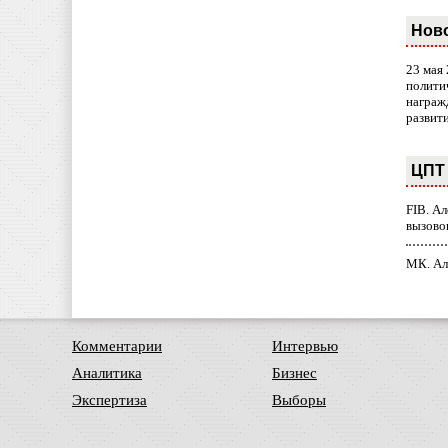
Нов
23 мая
полити
награж
развит
ЦПТ 
FIB. А
вызово
МК. Ал
Комментарии
Интервью
Аналитика
Бизнес
Экспертиза
Выборы