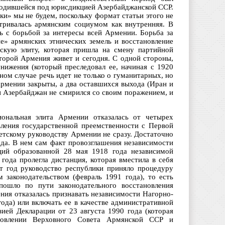
ходившейся под юрисдикцией Азербайджанской ССР.
и» мы не будем, поскольку формат статьи этого не
атривалась армянским социумом как внутренняя. В
ь с борьбой за интересы всей Армении. Борьба за
е» армянских этнических земель и восстановление
ескую элиту, которая пришла на смену партийной
оторой Армения живет и сегодня. С одной стороны,
нижения (который преследовал ее, начиная с 1920
нном случае речь идет не только о гуманитарных, но
Армении закрыты, а два оставшихся выхода (Иран и
и Азербайджан не смирился со своим поражением, и
иональная элита Армении отказалась от четырех
вления государственной преемственности с Первой
етскому руководству Армении не сразу. Достаточно
ода. В нем сам факт провозглашения независимости
иций образованной 28 мая 1918 года независимой
ода пролегла дистанция, которая вместила в себя
от год руководство республики приняло процедуру
 законодательством (февраль 1991 года), то есть
 пошло по пути законодательного восстановления
ния отказалась признавать независимости Нагорно-
ода) или включать ее в качестве административной
зией Декларации от 23 августа 1990 года (которая
ановлении Верховного Совета Армянской ССР и