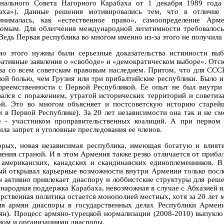
нального Совета Нагорного Карабаха от 1 декабря 1989 год
аха»). Данные решения мотивировались тем, что в отличие 
инималась, как «естественное право», самоопределение Ар
комым. Для облегчения международной легитимности требовалось
 Ведь Первая республика во многом именно из-за этого не получила
о этого нужны были серьезные доказательства истинности выб
ративные заявления о «свободе» и «демократическом выборе». Отсю
ва со всем советским правовым наследием. Притом, что для ССС
ной болью, чем Грузия или три прибалтийские республики. Было и
преемственности с Первой Республикой. Ее опыт не был внутр
вался с поражением, утратой исторических территорий и советиз
ой. Это во многом объясняет и постсоветскую историю старе
и в Первой Республике). За 20 лет независимости она так и не с
е - участником проправительственных коалиций. А при первом
ила запрет и уголовные преследования ее членов.
орых, новая независимая республика, имеющая богатую и влияте
ления страной. И в этом Армения также резко отличается от приба
 американских, канадских и скандинавских единоплеменников. В
ый открывал карьерные возможности внутри Армении только после
н активно привлекает диаспору и лоббистские структуры для реше
народная поддержка Карабаха, невозможная в случае с Абхазией 
арственная политика остается монополией местных, хотя за 20 лет
ия армян диаспоры в государственных делах Республики Армен
ян). Процесс армяно-турецкой нормализации (2008-2010) выпукл
ном и организациями диаспоры.