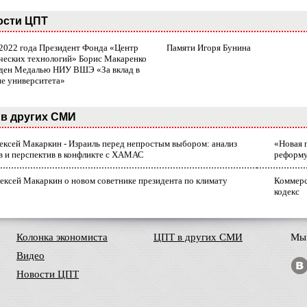
ости ЦПТ
 2022 года Президент Фонда «Центр
Памяти Игоря Бунина
ческих технологий» Борис Макаренко
ден Медалью НИУ ВШЭ «За вклад в
ие университета»
в других СМИ
лексей Макаркин - Израиль перед непростым выбором: анализ
«Новая 
в и перспектив в конфликте с ХАМАС
реформ
ексей Макаркин о новом советнике президента по климату
Коммерс
кодекс
Колонка экономиста
ЦПТ в других СМИ
Мы 
Видео
Новости ЦПТ