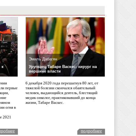
Эмиль Дабагян
 к
Уругваец Табаре Васкес: хирург на
вершине власти
ении
6 декабря 2020 года перешагнув 80 лет, от
сли первые
тяжелой болезни скончался обаятельный
кции,
человек, выдающийся деятель, блестящий
ание
медик онколог, практиковавший до конца
няном
жизни, Табаре Васкес.
ии огня в
ле 2021
дробнее
подробнее