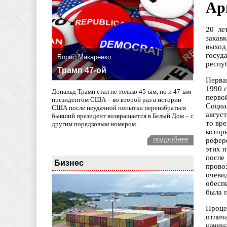
Ар
20 ле
закав
выход
госуд
Борис Макаренко
респу
Трамп 47-ой
Перва
1990 
Дональд Трамп стал не только 45-ым, но и 47-ым
перво
президентом США – во второй раз в истории
Социа
США после неудачной попытки переизбраться
авгус
бывший президент возвращается в Белый Дом – с
то вр
другим порядковым номером.
котор
подробнее
рефер
этих 
после
Бизнес
прово
очеви
обесп
была 
Проце
отлич
начин