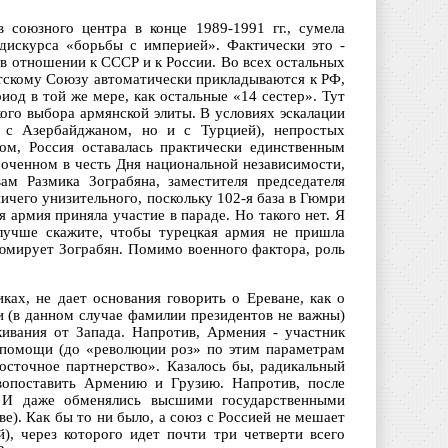
 союзного центра в конце 1989-1991 гг., сумела
дискурса «борьбы с империей». Фактически это -
 в отношении к СССР и к России. Во всех остальных
етскому Союзу автоматически прикладываются к РФ,
иод в той же мере, как остальные «14 сестер». Тут
кого выбора армянской элиты. В условиях эскалации
ы с Азербайджаном, но и с Турцией), непростых
ом, Россия оставалась практически единственным
роченном в честь Дня национальной независимости,
ам Размика Зограбяна, заместителя председателя
ничего унизительного, поскольку 102-я база в Гюмри
 армия приняла участие в параде. Но такого нет. Я
 лучше скажите, чтобы турецкая армия не пришла
зюмирует Зограбян. Помимо военного фактора, роль
ках, не дает основания говорить о Ереване, как о
и (в данном случае фамилии президентов не важны)
кивания от Запада. Напротив, Армения - участник
 помощи (до «революции роз» по этим параметрам
осточное партнерство». Казалось бы, радикальный
опоставить Армению и Грузию. Напротив, после
. И даже обменялись высшими государственными
е). Как бы то ни было, а союз с Россией не мешает
), через которого идет почти три четверти всего