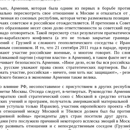
тьих, Армения, которая была одним из первых в борьбе против
нально пересмотреть свое отношение к Москве и отказаться от 
твенная из союзных республик, которая четко размежевала позиции
учаях советское и российское отождествляется. И претензии к Сов
это образование несет свою долю ответственности за советский пер
 надо оговориться. Такой пересмотр стал результатом прагматичес
но-карабахского конфликта (а это не только закрытые границ
ений с Грузией и сложного геополитического соседства с Иран
жным союзником. И то, что 21 сентября 2011 года в параде, приу
мают участие российские военные, о многом говорит. По слов
бликанкой партии («партии власти» в Армении), в таком факте нет 
ечивает безопасность Армении. «Иное дело, если бы вся российская
, русские уважают права своих стратегических партнеров. Вы
мать участие, российская - ничего, они хоть нас защищают», - ре
йского бизнеса в экономике Армении также велика.
о влияние РФ, несопоставимое с присутствием в других республи
нетке Москвы. Отсюда следует, в-четвертых. Руководство Армени
евратило свой стратегический союз с Москвой в средство оттал
ских учений и программ, получатель американской материальной
ия уступала только Израилю), участник европейского проекта «В
в отношений между Москвой и Тбилиси должен был бы против
дневной войны» президенты двух стран посетили друг друга
дами (что послужило причиной некоторого всплеска эмоций в Москв
ну развивать отношения и с непосредственным соседом (Грузией