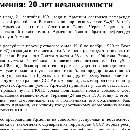
мения: 20 лет независимости
т назад 21 сентября 1991 года в Армении состоялся референд
казской республики. В голосовании приняли участие 94,99 % изб
 Армении из состава Советского Союза. Через 2 дня по ит
арственной независимости Армении». Таким образом, референду
блику в Армении.
я республика просуществовала с мая 1918 по ноябрь 1920 гг. Вт
гг. «Декларация о независимости Армении» (ее следует отличать от
й сессии Верховного Совета Армении 23 августа 1990 года. Этим
листическая Республика и провозглашена независимая Республ
та 1990 года было принято еще в рамках существования единого со
емя уже теряло нити управления страной, оно предпринимало попыт
ым управляло. На Ереван, как и на другие республиканские сто
ендуме о сохранении СССР и в «новоогаревском процессе» по под
проектах Армения (уже не АрмССР) принимать участие отказалась.
 провала путча ГКЧП, срыва подписания нового союзного дого
зглашения независимости Украины (24 августа 1991 года). В это
дны, как сторонникам, так и противникам его сохранения. Ка
ечило Армении, как новому государственному образованию всена
принята в ООН.
сс превращения Армении из советской республики в независимое
ается от аналогичных сценариев на территории СССР. Борьба респ
алась с формально внешней для республики проблемы. «Арм