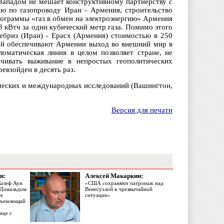
 Западом не мешает конструктивному партнерству с
ю по газопроводу Иран - Армения, строительство
рограммы «газ в обмен на электроэнергию» Армения
3 кВтч за один кубический метр газа. Помимо этого
Тебриз (Иран) - Ерасх (Армения) стоимостью в 250
гой обеспечивают Армении выход во внешний мир в
оматическая линия в целом позволяет стране, не
чивать выживание в непростых геополитических
взойден в десять раз.
ческих и международных исследований (Вашингтон,
Версия для печати
н:
Алексей Макаркин:
Жозеф Аун
«США сохраняют патронаж над
с Дональдом
Венесуэлой в чрезвычайной
ме
ситуации»
объемлющий
ице с