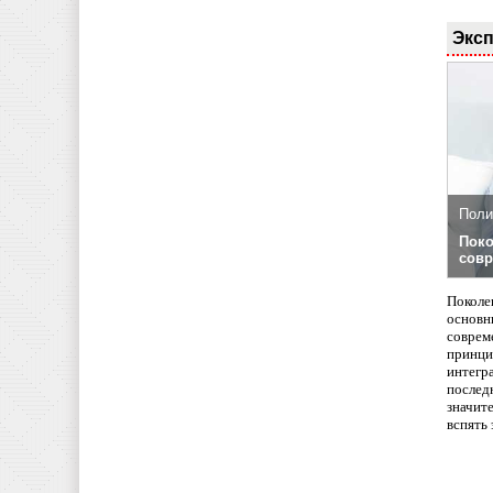
Эксп
Поли
Поко
совр
Поколе
основн
совреме
принци
интегр
послед
значит
вспять 