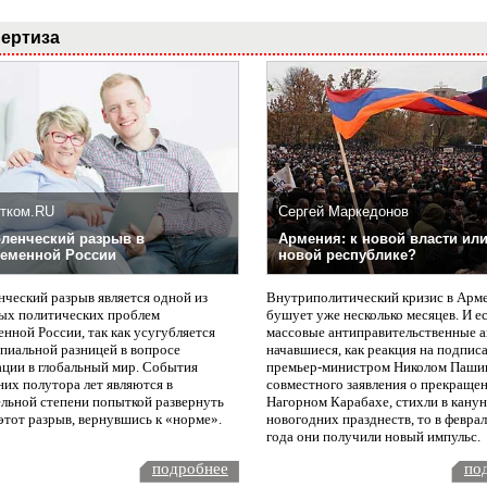
ертиза
тком.RU
Сергей Маркедонов
ленческий разрыв в
Армения: к новой власти или
еменной России
новой республике?
нческий разрыв является одной из
Внутриполитический кризис в Арм
ых политических проблем
бушует уже несколько месяцев. И е
нной России, так как усугубляется
массовые антиправительственные а
пиальной разницей в вопросе
начавшиеся, как реакция на подпис
ации в глобальный мир. События
премьер-министром Николом Паши
них полутора лет являются в
совместного заявления о прекращен
ельной степени попыткой развернуть
Нагорном Карабахе, стихли в канун
этот разрыв, вернувшись к «норме».
новогодних празднеств, то в февра
года они получили новый импульс.
подробнее
по