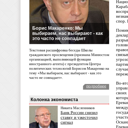
Нацио
Караб
воспр
незна
спор.
Борис Макаренко: Мы
Помим
выбираем, нас выбирают - как
декла
это часто не совпадает
разры
голов
право
Текстовая расшифровка беседы Школы
связы
гражданского просвещения (признана Минюстом
организацией, выполняющей функции
угроз
иностранного агента) с президентом Центра
парти
политических технологий Борисом Макаренко на
случа
тему «Мы выбираем, нас выбирают - как это
переж
часто не совпадает».
Во-вт
подробнее
управ
своих
котор
Колонка экономиста
Ерева
между
Никита Масленников
госуд
Банк России снизил
участ
ставку и ужесточил
Оскан
сигнал
Ерева