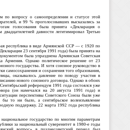
ум по вопросу о самоопределении и статусе этой
ирателей, и 99 % проголосовавших высказались за
огам голосования была принята «Декларация о
м двадцатилетней давности легитимировал Третью
орая республика в виде Армянской ССР — с 1920 по
 Декларации 23 сентября 1991 года) была принята на
 документом была упразднена Армянская Советская
ика Армения. Однако политическое решение от 23
юзного государства. И хотя союзное руководство в
ки самосохранения и сохранения того образования,
лицы, оказывалось давление по поводу участия в
писанию нового союзного договора. Однако в обоих
 Сентябрьский референдум 1991 года состоялся уже
вора (он намечался на 20 августа 1991 года) и
й ситуации перспективы Советского Союза были уже
к бы то ни было, а сентябрьское волеизъявление
родную поддержку. 22 марта 1992 года республика
 национальное государство по многим параметрам
ублики за национальный суверенитет в 1980-е годы
янский вопрос» в позднесоветский период был