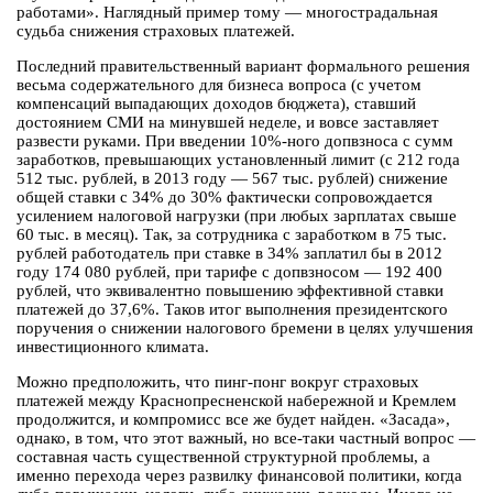
работами». Наглядный пример тому — многострадальная
судьба снижения страховых платежей.
Последний правительственный вариант формального решения
весьма содержательного для бизнеса вопроса (с учетом
компенсаций выпадающих доходов бюджета), ставший
достоянием СМИ на минувшей неделе, и вовсе заставляет
развести руками. При введении 10%-ного допвзноса с сумм
заработков, превышающих установленный лимит (с 212 года
512 тыс. рублей, в 2013 году — 567 тыс. рублей) снижение
общей ставки с 34% до 30% фактически сопровождается
усилением налоговой нагрузки (при любых зарплатах свыше
60 тыс. в месяц). Так, за сотрудника с заработком в 75 тыс.
рублей работодатель при ставке в 34% заплатил бы в 2012
году 174 080 рублей, при тарифе с допвзносом — 192 400
рублей, что эквивалентно повышению эффективной ставки
платежей до 37,6%. Таков итог выполнения президентского
поручения о снижении налогового бремени в целях улучшения
инвестиционного климата.
Можно предположить, что пинг-понг вокруг страховых
платежей между Краснопресненской набережной и Кремлем
продолжится, и компромисс все же будет найден. «Засада»,
однако, в том, что этот важный, но все-таки частный вопрос —
составная часть существенной структурной проблемы, а
именно перехода через развилку финансовой политики, когда