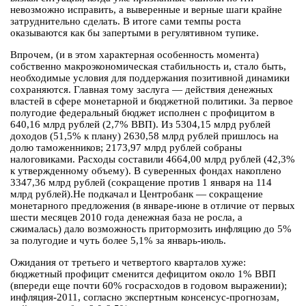
невозможно исправить, а выверенные и верные шаги крайне
затруднительно сделать. В итоге сами темпы роста
оказываются как бы запертыми в регулятивном тупике.
Впрочем, (и в этом характерная особенность момента)
собственно макроэкономическая стабильность и, стало быть,
необходимые условия для поддержания позитивной динамики
сохраняются. Главная тому заслуга — действия денежных
властей в сфере монетарной и бюджетной политики. За первое
полугодие федеральный бюджет исполнен с профицитом в
640,16 млрд рублей (2,7% ВВП). Из 5304,15 млрд рублей
доходов (51,5% к плану) 2630,58 млрд рублей пришлось на
долю таможенников; 2173,97 млрд рублей собраны
налоговиками. Расходы составили 4664,00 млрд рублей (42,3%
к утвержденному объему). В суверенных фондах накоплено
3347,36 млрд рублей (сокращение против 1 января на 114
млрд рублей).Не подкачал и Центробанк — сокращение
монетарного предложения (в январе-июне в отличие от первых
шести месяцев 2010 года денежная база не росла, а
сжималась) дало возможность притормозить инфляцию до 5%
за полугодие и чуть более 5,1% за январь-июль.
Ожидания от третьего и четвертого кварталов хуже:
бюджетный профицит сменится дефицитом около 1% ВВП
(впереди еще почти 60% госрасходов в годовом выражении);
инфляция-2011, согласно экспертным консенсус-прогнозам,