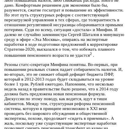
либо повышаешь налоги, либо снижаешь расходы. Иного не
дано. Комфортным решением для экономики было бы,
разумеется, сжатие госзатрат и повышение их эффективности.
Но этот путь структурных реформ с соответствующей
перезагрузкой управления в тех сферах, где толерантность в
отношении регулятивной несуразицы оборачивается прямыми
потерями. Судя по всему, ситуация «достала» и Минфин. И
далеко не случайно замминистра Сергей Шаталов в минувшую
среду в эфире «Эха Москвы», опираясь на экспертные
наработки в ходе подготовки предложений к корректировке
Стратегии-2020, высказался о том, что избежать плавного
2
повышения пенсионного возраста не удастся
.
Резоны статс-секретаря Минфина понятны. Во-первых, при
повышении реальных ставок падает собираемость налогов. И,
во-вторых, это не снижает общий дефицит бюджета ПФР,
который в 2012-2013 годах будет складываться на уровне
более 1 трлн. Рублей ежегодно. Напомним, что несколько
недель назад в правительстве было решено, что к 2014 году
должна быть предложена новая пенсионная формула.
Дискуссии по этому поводу, как водится, идут в тиши
кабинетов. Между тем, структурная реформа пенсионной
системы, которую в принципе невозможно в XXI веке
проводить без широкого обсуждения и общественной
экспертизы, похоже, продолжает «сидеть в приемных». А
жаль, поскольку уже существующие экспертные наработки
позволяют снизить пенсионный трансферт из казны на