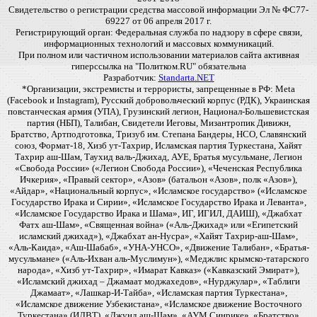
Свидетельство о регистрации средства массовой информации Эл № ФС77-
69227 от 06 апреля 2017 г.
Регистрирующий орган: Федеральная служба по надзору в сфере связи,
информационных технологий и массовых коммуникаций.
При полном или частичном использовании материалов сайта активная
гиперссылка на "Политком.RU" обязательна
Разработчик:
Standarta.NET
*Организации, экстремисты и террористы, запрещенные в РФ: Meta
(Facebook и Instagram), Русский добровольческий корпус (РДК), Украинская
повстанческая армия (УПА), Грузинский легион, Национал-Большевистская
партия (НБП), Талибан, Свидетели Иеговы, Мизантропик Дивижн,
Братство, Артподготовка, Тризуб им. Степана Бандеры, НСО, Славянский
союз, Формат-18, Хизб ут-Тахрир, Исламская партия Туркестана, Хайят
Тахрир аш-Шам, Таухид валь-Джихад, АУЕ, Братья мусульмане, Легион
«Свобода России» («Легион Свобода России»), «Чеченская Республика
Ичкерия», «Правый сектор», «Азов» (батальон «Азов», полк «Азов»),
«Айдар», «Национальный корпус», «Исламское государство» («Исламское
Государство Ирака и Сирии», «Исламское Государство Ирака и Леванта»,
«Исламское Государство Ирака и Шама», ИГ, ИГИЛ, ДАИШ), «Джабхат
Фатх аш-Шам», «Священная война» («Аль-Джихад» или «Египетский
исламский джихад»), «Джабхат ан-Нусра», «Хайят Тахрир-аш-Шам»,
«Аль-Каида», «Аш-Шабаб», «УНА-УНСО», «Движение Талибан», «Братья-
мусульмане» («Аль-Ихван аль-Муслимун»), «Меджлис крымско-татарского
народа», «Хизб ут-Тахрир», «Имарат Кавказ» («Кавказский Эмират»),
«Исламский джихад – Джамаат моджахедов», «Нурджулар», «Таблиги
Джамаат», «Лашкар-И-Тайба», «Исламская партия Туркестана»,
«Исламское движение Узбекистана», «Исламское движение Восточного
Туркестана» (ИДВТ), «Джунд аш-Шам», «АУМ Синрике», «Братство»