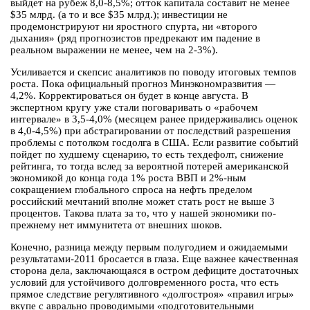
выйдет на рубеж 8,0-8,5%; отток капитала составит не менее
$35 млрд. (а то и все $35 млрд.); инвестиции не
продемонстрируют ни яростного спурта, ни «второго
дыхания» (ряд прогнозистов предрекают им падение в
реальном выражении не менее, чем на 2-3%).
Усиливается и скепсис аналитиков по поводу итоговых темпов
роста. Пока официальный прогноз Минэкономразвития —
4,2%. Корректироваться он будет в конце августа. В
экспертном кругу уже стали поговаривать о «рабочем
интервале» в 3,5-4,0% (месяцем ранее придерживались оценок
в 4,0-4,5%) при абстрагировании от последствий разрешения
проблемы с потолком госдолга в США. Если развитие событий
пойдет по худшему сценарию, то есть техдефолт, снижение
рейтинга, то тогда вслед за вероятной потерей американской
экономикой до конца года 1% роста ВВП и 2%-ным
сокращением глобального спроса на нефть пределом
российский мечтаний вполне может стать рост не выше 3
процентов. Такова плата за то, что у нашей экономики по-
прежнему нет иммунитета от внешних шоков.
Конечно, разница между первым полугодием и ожидаемыми
результатами-2011 бросается в глаза. Еще важнее качественная
сторона дела, заключающаяся в остром дефиците достаточных
условий для устойчивого долговременного роста, что есть
прямое следствие регулятивного «долгостроя» «правил игры»
вкупе с аврально проводимыми «подготовительными