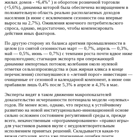
1
жилых домов - +6,4%
) и оборотом розничной торговли
(+5,6%), динамика которой была обеспечена возвращением в
положительную область реально располагаемых доходов
населения (в июне с исключением сезонности она впервые
выросла на 2,7%). Оживления конечного потребительского
спроса, однако, недостаточно, чтобы компенсировать
действия иных факторов.
По другую сторону их баланса аритмия промышленности в
целом (со снятой сезонностью март — 0,7%, апрель — 0,3%,
май — 0,5%, июнь — 0,7%) с темпами роста почти вдвое ниже
прошлогодних; стагнация экспорта при опережающей
динамике импортных потоков; колебания около нулевой
отметки сельхозпроизводства и (как жирная клякса в конце
перечисления) споткнувшиеся о «летний порог» инвестиции —
очищенные от сезонной и календарной компонент, в июне они
прибавили лишь 0,4% после 5,3% в апреле и 4,3% в мае.
Эксперты видят в таком движении макропоказателей
доказательство исчерпанности потенциала модели «нулевых»
годов. Не менее ясно, однако, что переход к устойчивому
развитию на новой институционально-инновационной основе
сильно осложнен состоянием регулятивной среды и, прежде
всего, некачественным «программированием» «правил игры»
для участников рынков вкупе с неудовлетворительным
исполнением принятых решений. Складывается какая-то
вязкая ситуация, когда уже признанные ошибки почти