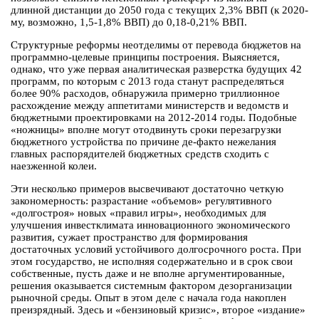
длинной дистанции до 2050 года с текущих 2,3% ВВП (к 2020-
му, возможно, 1,5-1,8% ВВП) до 0,18-0,21% ВВП.
Структурные реформы неотделимы от перевода бюджетов на
программно-целевые принципы построения. Выясняется,
однако, что уже первая аналитическая разверстка будущих 42
программ, по которым с 2013 года станут распределяться
более 90% расходов, обнаружила примерно триллионное
расхождение между аппетитами министерств и ведомств и
бюджетными проектировками на 2012-2014 годы. Подобные
«ножницы» вполне могут отодвинуть сроки перезагрузки
бюджетного устройства по причине де-факто нежелания
главных распорядителей бюджетных средств сходить с
наезженной колеи.
Эти несколько примеров высвечивают достаточно четкую
закономерность: разрастание «объемов» регулятивного
«долгостроя» новых «правил игры», необходимых для
улучшения инвестклимата инновационного экономического
развития, сужает пространство для формирования
достаточных условий устойчивого долгосрочного роста. При
этом государство, не исполняя содержательно и в срок свои
собственные, пусть даже и не вполне аргументированные,
решения оказывается системным фактором дезорганизации
рыночной среды. Опыт в этом деле с начала года накоплен
преизрядный. Здесь и «бензиновый кризис», второе «издание»