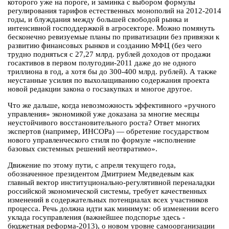
которого уже на пороге, и заминка с выбором формулы
регулирования тарифов естественных монополий на 2012-2014
годы, и блуждания между большей свободой рынка и
интенсивной господдержкой в агросекторе. Можно помянуть
бесконечно ревизуемые планы по приватизации без привязки к
развитию финансовых рынков и созданию МФЦ (без чего
трудно подняться с 27,27 млрд. рублей доходов от продажи
госактивов в первом полугодии-2011 даже до не одного
триллиона в год, а хотя бы до 300-400 млрд. рублей). А также
неустанные усилия по выхолащиванию содержания проекта
новой редакции закона о госзакупках и многое другое.
Что же дальше, когда невозможность эффективного «ручного
управления» экономикой уже доказана за многие месяцы
неустойчивого восстановительного роста? Ответ многих
экспертов (например, ИНСОРа) — обретение государством
нового управленческого стиля по формуле «исполнение
базовых системных решений неотвратимо».
Движение по этому пути, с апреля текущего года,
обозначенное президентом Дмитрием Медведевым как
главный вектор институционально-регулятивной переналадки
российской экономической системы, требует качественных
изменений в содержательных потенциалах всех участников
процесса. Речь должна идти как минимум: об изменении всего
уклада госуправления (важнейшее подспорье здесь -
бюджетная реформа-2013), о новом уровне самоорганизации