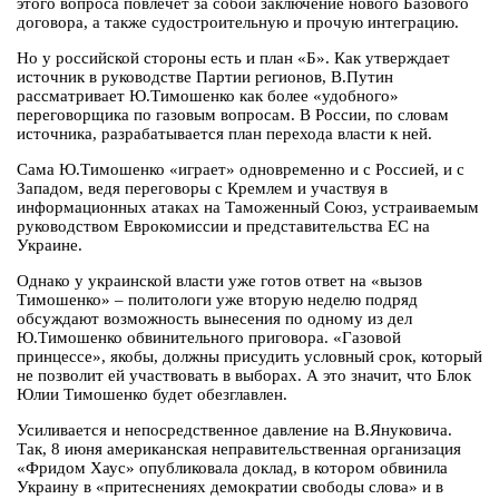
этого вопроса повлечет за собой заключение нового Базового
договора, а также судостроительную и прочую интеграцию.
Но у российской стороны есть и план «Б». Как утверждает
источник в руководстве Партии регионов, В.Путин
рассматривает Ю.Тимошенко как более «удобного»
переговорщика по газовым вопросам. В России, по словам
источника, разрабатывается план перехода власти к ней.
Сама Ю.Тимошенко «играет» одновременно и с Россией, и с
Западом, ведя переговоры с Кремлем и участвуя в
информационных атаках на Таможенный Союз, устраиваемым
руководством Еврокомиссии и представительства ЕС на
Украине.
Однако у украинской власти уже готов ответ на «вызов
Тимошенко» – политологи уже вторую неделю подряд
обсуждают возможность вынесения по одному из дел
Ю.Тимошенко обвинительного приговора. «Газовой
принцессе», якобы, должны присудить условный срок, который
не позволит ей участвовать в выборах. А это значит, что Блок
Юлии Тимошенко будет обезглавлен.
Усиливается и непосредственное давление на В.Януковича.
Так, 8 июня американская неправительственная организация
«Фридом Хаус» опубликовала доклад, в котором обвинила
Украину в «притеснениях демократии свободы слова» и в