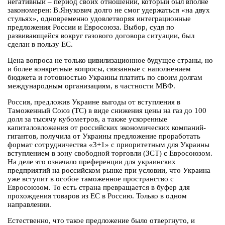
негативный – период своих отношений, который был вполне
закономерен: В.Янукович долго не смог удержаться «на двух
стульях», одновременно удовлетворяя интеграционные
предложения России и Евросоюза. Выбор, судя по
развивающейся вокруг газового договора ситуации, был
сделан в пользу ЕС.
Цена вопроса не только цивилизационное будущее страны, но
и более конкретные вопросы, связанные с наполнением
бюджета и готовностью Украины платить по своим долгам
международным организациям, в частности МВФ.
Россия, предложив Украине выгоды от вступления в
Таможенный Союз (ТС) в виде снижения цены на газ до 100
долл за тысячу кубометров, а также ускоренные
капиталовложения от российских экономических компаний-
гигантов, получила от Украины предложение проработать
формат сотрудничества «3+1» с приоритетным для Украины
вступлением в зону свободной торговли (ЗСТ) с Евросоюзом.
На деле это означало преференции для украинских
предприятий на российском рынке при условии, что Украина
уже вступит в особое таможенное пространство с
Евросоюзом. То есть страна превращается в буфер для
прохождения товаров из ЕС в Россию. Только в одном
направлении.
Естественно, что такое предложение было отвергнуто, и