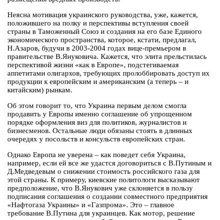
Неясна мотивация украинского руководства, уже, кажется,
положившего на полку и перспективы вступления своей
страны в Таможенный Союз и создания на его базе Единого
экономического пространства, которое, кстати, предлагал,
Н.Азаров, будучи в 2003-2004 годах вице-премьером в
правительстве В.Януковича. Кажется, что элита прельстилась
перспективой жизни «как в Европе», подстегиваемая
аппетитами олигархов, требующих пролоббировать доступ их
продукции к европейским и американским (а теперь – и
китайским) рынкам.
Об этом говорит то, что Украина первым делом смогла
продавить у Европы именно соглашение об упрощенном
порядке оформления виз для политиков, журналистов и
бизнесменов. Остальные люди обязаны стоять в длинных
очередях у посольств и консульств европейских стран.
Однако Европа не уверена – как поведет себя Украина,
например, если ей все же удастся договориться с В.Путиным и
Д.Медведевым о снижении стоимость российского газа для
этой страны. К примеру, киевские политологи высказывают
предположение, что В.Янукович уже склоняется в пользу
подписания соглашения о создании совместного предприятия
«Нафтогаза Украины» и «Газпрома». Это – главное
требование В.Путина для украинцев. Как мотор, решение