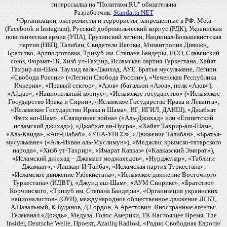
гиперссылка на "Политком.RU" обязательна
Разработчик:
Standarta.NET
*Организации, экстремисты и террористы, запрещенные в РФ: Meta
(Facebook и Instagram), Русский добровольческий корпус (РДК), Украинская
повстанческая армия (УПА), Грузинский легион, Национал-Большевистская
партия (НБП), Талибан, Свидетели Иеговы, Мизантропик Дивижн,
Братство, Артподготовка, Тризуб им. Степана Бандеры, НСО, Славянский
союз, Формат-18, Хизб ут-Тахрир, Исламская партия Туркестана, Хайят
Тахрир аш-Шам, Таухид валь-Джихад, АУЕ, Братья мусульмане, Легион
«Свобода России» («Легион Свобода России»), «Чеченская Республика
Ичкерия», «Правый сектор», «Азов» (батальон «Азов», полк «Азов»),
«Айдар», «Национальный корпус», «Исламское государство» («Исламское
Государство Ирака и Сирии», «Исламское Государство Ирака и Леванта»,
«Исламское Государство Ирака и Шама», ИГ, ИГИЛ, ДАИШ), «Джабхат
Фатх аш-Шам», «Священная война» («Аль-Джихад» или «Египетский
исламский джихад»), «Джабхат ан-Нусра», «Хайят Тахрир-аш-Шам»,
«Аль-Каида», «Аш-Шабаб», «УНА-УНСО», «Движение Талибан», «Братья-
мусульмане» («Аль-Ихван аль-Муслимун»), «Меджлис крымско-татарского
народа», «Хизб ут-Тахрир», «Имарат Кавказ» («Кавказский Эмират»),
«Исламский джихад – Джамаат моджахедов», «Нурджулар», «Таблиги
Джамаат», «Лашкар-И-Тайба», «Исламская партия Туркестана»,
«Исламское движение Узбекистана», «Исламское движение Восточного
Туркестана» (ИДВТ), «Джунд аш-Шам», «АУМ Синрике», «Братство»
Корчинского, «Тризуб им. Степана Бандеры», «Организация украинских
националистов» (ОУН), международное общественное движение ЛГБТ,
А.Навальный, К.Буданов, Д.Гордон, А.Арестович. Иностранные агенты:
Телеканал «Дождь», Медуза, Голос Америки, ТК Настоящее Время, The
Insider, Deutsche Welle, Проект, Azatliq Radiosi, «Радио Свободная Европа/