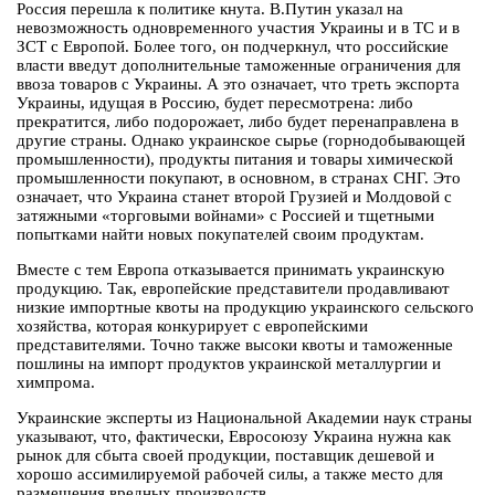
Россия перешла к политике кнута. В.Путин указал на
невозможность одновременного участия Украины и в ТС и в
ЗСТ с Европой. Более того, он подчеркнул, что российские
власти введут дополнительные таможенные ограничения для
ввоза товаров с Украины. А это означает, что треть экспорта
Украины, идущая в Россию, будет пересмотрена: либо
прекратится, либо подорожает, либо будет перенаправлена в
другие страны. Однако украинское сырье (горнодобывающей
промышленности), продукты питания и товары химической
промышленности покупают, в основном, в странах СНГ. Это
означает, что Украина станет второй Грузией и Молдовой с
затяжными «торговыми войнами» с Россией и тщетными
попытками найти новых покупателей своим продуктам.
Вместе с тем Европа отказывается принимать украинскую
продукцию. Так, европейские представители продавливают
низкие импортные квоты на продукцию украинского сельского
хозяйства, которая конкурирует с европейскими
представителями. Точно также высоки квоты и таможенные
пошлины на импорт продуктов украинской металлургии и
химпрома.
Украинские эксперты из Национальной Академии наук страны
указывают, что, фактически, Евросоюзу Украина нужна как
рынок для сбыта своей продукции, поставщик дешевой и
хорошо ассимилируемой рабочей силы, а также место для
размещения вредных производств.