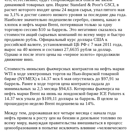
динамикой товарных цен. Индекс Standard & Poor's GSCI, в
расчет которого входят цены 24 видов сырья, упал пятого мая
на 3,1% и достиг самого низкого уровня за последние два года.
Наиболее значительно подешевели серебро, свинец, какао и
хлопок и нефть марки Brent, потерявшая только за одну
торговую сессию $10 за баррель. Это негативно сказалось на
стоимости акций сырьевых компаний по всему миру и быстро
продавило рубль. Официальный курс доллара США к
российской валюте, установленный ЦБ РФ с 7 мая 2011 года,
вырос на 40 копеек и составил 27,6635 рубля за доллар.
Однако и после этого цены на «черное золото» продолжили
движение вниз.
Стоимость июньских фьючерсных контрактов на нефть марки
WTI в ходе электронных торгов на Нью-йоркской товарной
бирже (NYMEX) к 14.37 мск 6 мая опустилась до $97,91 за
баррель. Ранее в ходе торгов цена контракта падала до
минимальных за 2,5 месяца $94,63. Котировка фьючерса на
нефть марки Brent на июнь на лондонской бирже ICE Futures к
14.37 мск упала до $109,11 доллара за баррель. В целом за
прошедшую неделю Brent подешевела на 14%.
Между тем, дорожавшая все четыре месяца с начала года
нефть привела к росту цен на бензин и дизельное топливо по
всему миру, вынуждая правительства вмешиваться в процесс
ценообразования в попытке исключить влияние «человеческого