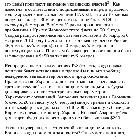
3
его цены) привлекут внимание украинских властей
. Как
известно, в соответствии с подписанными в апреле прошлого
года Харьковскими соглашениями НАК «Нафтогаз Украины»
получил скидку в 30% от цены газа, но не более $100 за
тысячу кубометров. В обмен Украина пролонгировала
пребывание в Крыму Черноморского флота до 2019 года.
Скидка распространялась на объемы поставок в 30 млрд. куб.
метров в 2010 году (всего за этот год было куплено в России
36,5 млрд. куб. метров) и по 40 млрд. куб. метров – в
последующие годы. При этом базовая цена в соглашении была
зафиксирована в $450 за тысячу куб. метров.
Неопределенность в намерениях РФ (то есть, когда и какая
пошлина будет установлена и произойдет ли это вообще)
немедленно вызвала веер оценок и предположений.
Правительство Украины однозначно заявило – цена выше на
треть от текущей для страны попросту неподъемна, будем
договариваться о пересмотре газовых параметров
Харьковских соглашений. Запросная позиция: цена в Германии
(около $320 за тысячу куб. метров) минус транзит и скидка, в
итоге комфортный диапазон - $130-200 за тысячу куб. метров.
Впрочем, премьер-министр Украины Николай Азаров рубеж
для старта будущих переговоров уже обозначил как $200.
Эксперты уверены, что уточнений в их ходе не миновать.
Вопрос - когда и чем они закончатся? Оптимисты полагают,