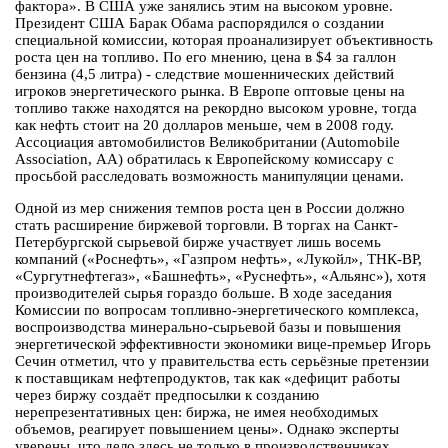
фактора». В США уже занялись этим на высоком уровне.
Президент США Барак Обама распорядился о создании
специальной комиссии, которая проанализирует объективность
роста цен на топливо. По его мнению, цена в $4 за галлон
бензина (4,5 литра) - следствие мошеннических действий
игроков энергетического рынка. В Европе оптовые цены на
топливо также находятся на рекордно высоком уровне, тогда
как нефть стоит на 20 долларов меньше, чем в 2008 году.
Ассоциация автомобилистов Великобритании (Automobile
Association, АА) обратилась к Европейскому комиссару с
просьбой расследовать возможность манипуляции ценами.
Одной из мер снижения темпов роста цен в России должно
стать расширение биржевой торговли. В торгах на Санкт-
Петербургской сырьевой бирже участвует лишь восемь
компаний («Роснефть», «Газпром нефть», «Лукойл», ТНК-ВР,
«Сургутнефтегаз», «Башнефть», «Руснефть», «Альянс»), хотя
производителей сырья гораздо больше. В ходе заседания
Комиссии по вопросам топливно-энергетического комплекса,
воспроизводства минерально-сырьевой базы и повышения
энергетической эффективности экономики вице-премьер Игорь
Сечин отметил, что у правительства есть серьёзные претензии
к поставщикам нефтепродуктов, так как «дефицит работы
через биржу создаёт предпосылки к созданию
нерепрезентативных цен: биржа, не имея необходимых
объемов, реагирует повышением цены». Однако эксперты
уверены, что дело здесь не только в производственниках.