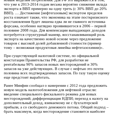
новым моделям потребления. Для РФ это выражается в том,
что уже к 2013-2014 годам весьма вероятно снижение вклада
экспорта в ВВП примерно на одну треть (с 30% ВВП до 20%
ВВП). … Достижение [нефтегазовым] экспортом пределов
роста означает также, что экономика на этапе посткризисного
восстановления будет лишена едва ли не главного источника
форсажа, особенно наглядно проявившегося в 2006 – первой
половине 2008 года. Для компенсации выпадающих доходов
потребуется структурный маневр, восстанавливающий роль
экспорта на качественно новой основе через предложение
товаров с высокой долей добавленной стоимости (пример
тому – возможная продуктовая линейка нефтегазохимии)».
При существующей налоговой системе, по официальной
констатации Правительства РФ, для разработки не
рентабельны 90% запасов новых месторождений и 30%
запасов на уже действующих. В случае с нефтью это почти
половина всех подтвержденных запасов. По газу такую оценку
еще предстоит выработать.
Ранее Минфин сообщал о намерении с 2012 года предложить
новую модель налогообложения для нефтяной отрасли:
введение специального фискального режима для новых
месторождений; дифференциация НДПИ; переход к налогу на
дополнительный доход, взимаемому не с бухгалтерской
прибыли, а со свободного денежного потока. Общий подход –
брать максимум, когда месторождение становится наиболее