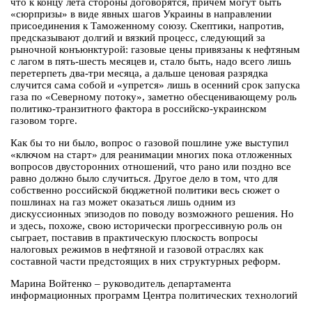
что к концу лета стороны договорятся, причем могут быть
«сюрпризы» в виде явных шагов Украины в направлении
присоединения к Таможенному союзу. Скептики, напротив,
предсказывают долгий и вязкий процесс, следующий за
рыночной конъюнктурой: газовые цены привязаны к нефтяным
с лагом в пять-шесть месяцев и, стало быть, надо всего лишь
перетерпеть два-три месяца, а дальше ценовая разрядка
случится сама собой и «упрется» лишь в осенний срок запуска
газа по «Северному потоку», заметно обесценивающему роль
политико-транзитного фактора в российско-украинском
газовом торге.
Как бы то ни было, вопрос о газовой пошлине уже выступил
«ключом на старт» для реанимации многих пока отложенных
вопросов двусторонних отношений, что рано или поздно все
равно должно было случиться. Другое дело в том, что для
собственно российской бюджетной политики весь сюжет о
пошлинах на газ может оказаться лишь одним из
дискуссионных эпизодов по поводу возможного решения. Но
и здесь, похоже, свою исторически прогрессивную роль он
сыграет, поставив в практическую плоскость вопросы
налоговых режимов в нефтяной и газовой отраслях как
составной части предстоящих в них структурных реформ.
Марина Войтенко – руководитель департамента
информационных программ Центра политических технологий