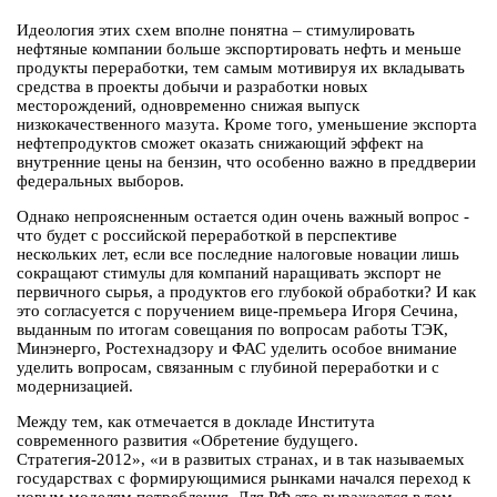
Идеология этих схем вполне понятна – стимулировать
нефтяные компании больше экспортировать нефть и меньше
продукты переработки, тем самым мотивируя их вкладывать
средства в проекты добычи и разработки новых
месторождений, одновременно снижая выпуск
низкокачественного мазута. Кроме того, уменьшение экспорта
нефтепродуктов сможет оказать снижающий эффект на
внутренние цены на бензин, что особенно важно в преддверии
федеральных выборов.
Однако непроясненным остается один очень важный вопрос -
что будет с российской переработкой в перспективе
нескольких лет, если все последние налоговые новации лишь
сокращают стимулы для компаний наращивать экспорт не
первичного сырья, а продуктов его глубокой обработки? И как
это согласуется с поручением вице-премьера Игоря Сечина,
выданным по итогам совещания по вопросам работы ТЭК,
Минэнерго, Ростехнадзору и ФАС уделить особое внимание
уделить вопросам, связанным с глубиной переработки и с
модернизацией.
Между тем, как отмечается в докладе Института
современного развития «Обретение будущего.
Стратегия-2012», «и в развитых странах, и в так называемых
государствах с формирующимися рынками начался переход к