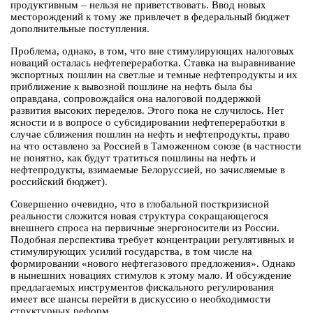
продуктивным – нельзя не приветствовать. Ввод новых
месторождений к тому же привлечет в федеральный бюджет
дополнительные поступления.
Проблема, однако, в том, что вне стимулирующих налоговых
новаций осталась нефтепереработка. Ставка на выравнивание
экспортных пошлин на светлые и темные нефтепродукты и их
приближение к вывозной пошлине на нефть была бы
оправдана, сопровождайся она налоговой поддержкой
развития высоких переделов. Этого пока не случилось. Нет
ясности и в вопросе о субсидировании нефтепереработки в
случае сближения пошлин на нефть и нефтепродукты, право
на что оставлено за Россией в Таможенном союзе (в частности
не понятно, как будут тратиться пошлины на нефть и
нефтепродукты, взимаемые Белоруссией, но зачисляемые в
российский бюджет).
Совершенно очевидно, что в глобальной посткризисной
реальности сложится новая структура сокращающегося
внешнего спроса на первичные энергоносители из России.
Подобная перспектива требует концентрации регулятивных и
стимулирующих усилий государства, в том числе на
формировании «нового нефтегазового предложения». Однако
в нынешних новациях стимулов к этому мало. И обсуждение
предлагаемых инструментов фискального регулирования
имеет все шансы перейти в дискуссию о необходимости
структурных реформ.