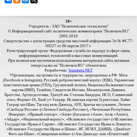
18+
Учредитель - ЗАО "Политические технологии"
© Информационный сайт политических комментариев "Политком.RU"
2001-2018
Свидетельство о регистрации средства массовой информации Эл № ФС77-
69227 от 06 апреля 2017 г.
Регистрирующий орган: Федеральная служба по надзору в сфере связи,
информационных технологий и массовых коммуникаций.
При полном или частичном использовании материалов сайта активная
гиперссылка на "Политком.RU" обязательна
Разработчик:
Standarta.NET
*Организации, экстремисты и террористы, запрещенные в РФ: Meta
(Facebook и Instagram), Русский добровольческий корпус (РДК), Украинская
повстанческая армия (УПА), Грузинский легион, Национал-Большевистская
партия (НБП), Талибан, Свидетели Иеговы, Мизантропик Дивижн,
Братство, Артподготовка, Тризуб им. Степана Бандеры, НСО, Славянский
союз, Формат-18, Хизб ут-Тахрир, Исламская партия Туркестана, Хайят
Тахрир аш-Шам, Таухид валь-Джихад, АУЕ, Братья мусульмане, Легион
«Свобода России» («Легион Свобода России»), «Чеченская Республика
Ичкерия», «Правый сектор», «Азов» (батальон «Азов», полк «Азов»),
«Айдар», «Национальный корпус», «Исламское государство» («Исламское
Государство Ирака и Сирии», «Исламское Государство Ирака и Леванта»,
«Исламское Государство Ирака и Шама», ИГ, ИГИЛ, ДАИШ), «Джабхат
Фатх аш-Шам», «Священная война» («Аль-Джихад» или «Египетский