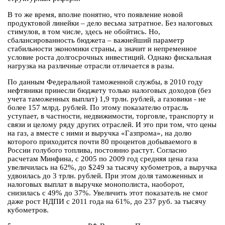
В то же время, вполне понятно, что появление новой
продуктовой линейки – дело весьма затратное. Без налоговых
стимулов, в том числе, здесь не обойтись. Но,
сбалансированность бюджета – важнейший параметр
стабильности экономики страны, а значит и непременное
условие роста долгосрочных инвестиций. Однако фискальная
нагрузка на различные отрасли отличается в разы.
По данным Федеральной таможенной службы, в 2010 году
нефтяники принесли бюджету только налоговых доходов (без
учета таможенных выплат) 1,9 трлн. рублей, а газовики - не
более 157 млрд. рублей. По этому показателю отрасль
уступает, в частности, недвижимости, торговле, транспорту и
связи и целому ряду других отраслей. И это при том, что цены
на газ, а вместе с ними и выручка «Газпрома», на долю
которого приходится почти 80 процентов добываемого в
России голубого топлива, постоянно растут. Согласно
расчетам Минфина, с 2005 по 2009 год средняя цена газа
увеличилась на 62%, до $249 за тысячу кубометров, а выручка
удвоилась до 3 трлн. рублей. При этом доля таможенных и
налоговых выплат в выручке монополиста, наоборот,
снизилась с 49% до 37%. Увеличить этот показатель не смог
даже рост НДПИ с 2011 года на 61%, до 237 руб. за тысячу
кубометров.