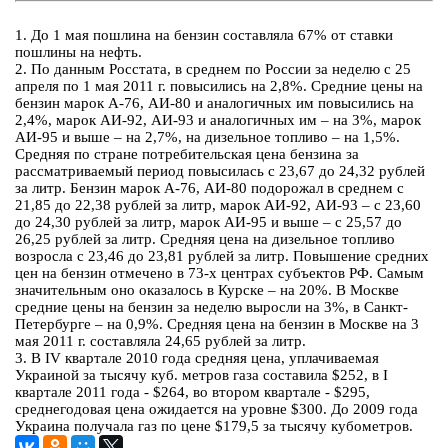
1. До 1 мая пошлина на бензин составляла 67% от ставки
пошлины на нефть.
2. По данным Росстата, в среднем по России за неделю с 25
апреля по 1 мая 2011 г. повысились на 2,8%. Средние цены на
бензин марок А-76, АИ-80 и аналогичных им повысились на
2,4%, марок АИ-92, АИ-93 и аналогичных им – на 3%, марок
АИ-95 и выше – на 2,7%, на дизельное топливо – на 1,5%.
Средняя по стране потребительская цена бензина за
рассматриваемый период повысилась с 23,67 до 24,32 рублей
за литр. Бензин марок А-76, АИ-80 подорожал в среднем с
21,85 до 22,38 рублей за литр, марок АИ-92, АИ-93 – с 23,60
до 24,30 рублей за литр, марок АИ-95 и выше – с 25,57 до
26,25 рублей за литр. Средняя цена на дизельное топливо
возросла с 23,46 до 23,81 рублей за литр. Повышение средних
цен на бензин отмечено в 73-х центрах субъектов РФ. Самым
значительным оно оказалось в Курске – на 20%. В Москве
средние цены на бензин за неделю выросли на 3%, в Санкт-
Петербурге – на 0,9%. Средняя цена на бензин в Москве на 3
мая 2011 г. составляла 24,65 рублей за литр.
3. В IV квартале 2010 года средняя цена, уплачиваемая
Украиной за тысячу куб. метров газа составила $252, в I
квартале 2011 года - $264, во втором квартале - $295,
среднегодовая цена ожидается на уровне $300. До 2009 года
Украина получала газ по цене $179,5 за тысячу кубометров.