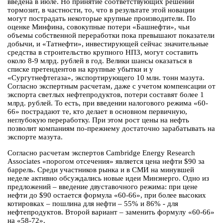
введена в июле. Но принятие соответствующих решений
тормозит, в частности, то, что в результате этой новации
могут пострадать некоторые крупные производители. По
оценке Минфина, совокупные потери «Башнефти», чьи
объемы собственной переработки пока превышают показатели
добычи, и «Татнефти», инвестирующей сейчас значительные
средства в строительство крупного НПЗ, могут составить
около 8-9 млрд. рублей в год. Велики шансы оказаться в
списке претендентов на крупные убытки и у
«Сургутнефтегаза», экспортирующего 10 млн. тонн мазута.
Согласно экспертным расчетам, даже с учетом компенсации от
экспорта светлых нефтепродуктов, потери составят более 1
млрд. рублей. То есть, при введении налогового режима «60-
66» пострадают те, кто делает в основном первичную,
неглубокую переработку. При этом рост цены на нефть
позволит компаниям по-прежнему достаточно зарабатывать на
экспорте мазута.
Согласно расчетам экспертов Cambridge Energy Research
Associates «порогом отсечения» является цена нефти $90 за
баррель. Среди участников рынка и в СМИ на минувшей
неделе активно обсуждались новые идеи Минэнерго. Одно из
предложений – введение двуставочного режима: при цене
нефти до $90 остается формула «60-66», при более высоких
котировках – пошлина для нефти – 55% и 86% - для
нефтепродуктов. Второй вариант – заменить формулу «60-66»
на «58-72».