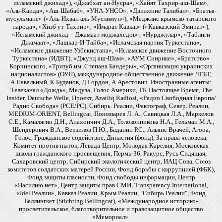
исламский джихад»), «Джабхат ан-Нусра», «Хайят Тахрир-аш-Шам»,
«Аль-Каида», «Аш-Шабаб», «УНА-УНСО», «Движение Талибан», «Братья-
мусульмане» («Аль-Ихван аль-Муслимун»), «Меджлис крымско-татарского
народа», «Хизб ут-Тахрир», «Имарат Кавказ» («Кавказский Эмират»),
«Исламский джихад – Джамаат моджахедов», «Нурджулар», «Таблиги
Джамаат», «Лашкар-И-Тайба», «Исламская партия Туркестана»,
«Исламское движение Узбекистана», «Исламское движение Восточного
Туркестана» (ИДВТ), «Джунд аш-Шам», «АУМ Синрике», «Братство»
Корчинского, «Тризуб им. Степана Бандеры», «Организация украинских
националистов» (ОУН), международное общественное движение ЛГБТ,
А.Навальный, К.Буданов, Д.Гордон, А.Арестович. Иностранные агенты:
Телеканал «Дождь», Медуза, Голос Америки, ТК Настоящее Время, The
Insider, Deutsche Welle, Проект, Azatliq Radiosi, «Радио Свободная Европа/
Радио Свобода» (PCE/PC), Сибирь. Реалии, Фактограф, Север. Реалии,
MEDIUM-ORIENT, Bellingcat, Пономарев Л. А., Савицкая Л.А., Маркелов
С.Е., Камалягин Д.Н., Апахончич Д.А., Толоконникова Н.А., Гельман М.А.,
Шендерович В.А., Верзилов П.Ю., Баданин Р.С., Альянс Врачей, Агора,
Голос, Гражданское содействие, Династия (фонд), За права человека,
Комитет против пыток, Левада-Центр, Молодая Карелия, Московская
школа гражданского просвещения, Пермь-36, Ракурс, Русь Сидящая,
Сахаровский центр, Сибирский экологический центр, ИАЦ Сова, Союз
комитетов солдатских матерей России, Фонд борьбы с коррупцией (ФБК),
Фонд защиты гласности, Фонд свободы информации, Центр
«Насилию.нет», Центр защиты прав СМИ, Transparency International,
«Idel.Реалии», Кавказ.Реалии, Крым.Реалии, "Сибирь.Реалии", Фонд
Беллингкет (Stichting Bellingcat), «Международное историко-
просветительское, благотворительное и правозащитное общество
«Мемориал».