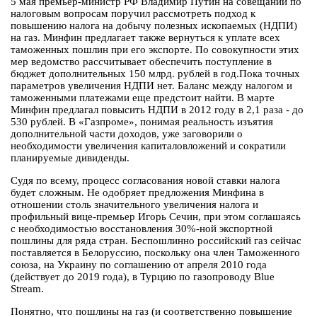
5 мая премьер-министр РФ Владимир Путин на совещании по
налоговым вопросам поручил рассмотреть подход к
повышению налога на добычу полезных ископаемых (НДПИ)
на газ. Минфин предлагает также вернуться к уплате всех
таможенных пошлин при его экспорте. По совокупности этих
мер ведомство рассчитывает обеспечить поступление в
бюджет дополнительных 150 млрд. рублей в год.Пока точных
параметров увеличения НДПИ нет. Баланс между налогом и
таможенными платежами еще предстоит найти. В марте
Минфин предлагал повысить НДПИ в 2012 году в 2,1 раза - до
530 рублей. В «Газпроме», понимая реальность изъятия
дополнительной части доходов, уже заговорили о
необходимости увеличения капиталовложений и сократили
планируемые дивиденды.
Судя по всему, процесс согласования новой ставки налога
будет сложным. Не одобряет предложения Минфина в
отношении столь значительного увеличения налога и
профильный вице-премьер Игорь Сечин, при этом соглашаясь
с необходимостью восстановления 30%-ной экспортной
пошлины для ряда стран. Беспошлинно российский газ сейчас
поставляется в Белоруссию, поскольку она член Таможенного
союза, на Украину по соглашению от апреля 2010 года
(действует до 2019 года), в Турцию по газопроводу Blue
Stream.
Понятно, что пошлины на газ (и соответственно повышение