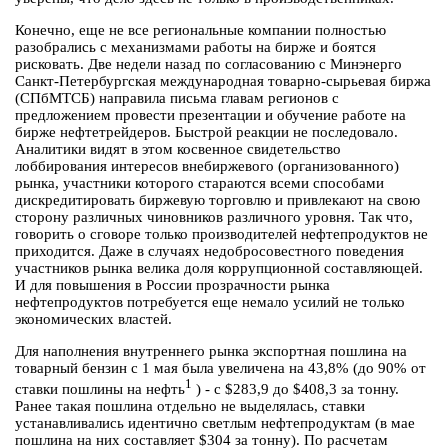
Конечно, еще не все региональные компании полностью
разобрались с механизмами работы на бирже и боятся
рисковать. Две недели назад по согласованию с Минэнерго
Санкт-Петербургская международная товарно-сырьевая биржа
(СПбМТСБ) направила письма главам регионов с
предложением провести презентации и обучение работе на
бирже нефтетрейдеров. Быстрой реакции не последовало.
Аналитики видят в этом косвенное свидетельство
лоббирования интересов внебиржевого (организованного)
рынка, участники которого стараются всеми способами
дискредитировать биржевую торговлю и привлекают на свою
сторону различных чиновников различного уровня. Так что,
говорить о сговоре только производителей нефтепродуктов не
приходится. Даже в случаях недобросовестного поведения
участников рынка велика доля коррупционной составляющей.
И для повышения в России прозрачности рынка
нефтепродуктов потребуется еще немало усилий не только
экономических властей.
Для наполнения внутреннего рынка экспортная пошлина на
товарный бензин с 1 мая была увеличена на 43,8% (до 90% от
1
ставки пошлины на нефть
) - с $283,9 до $408,3 за тонну.
Ранее такая пошлина отдельно не выделялась, ставки
устанавливались идентично светлым нефтепродуктам (в мае
пошлина на них составляет $304 за тонну). По расчетам