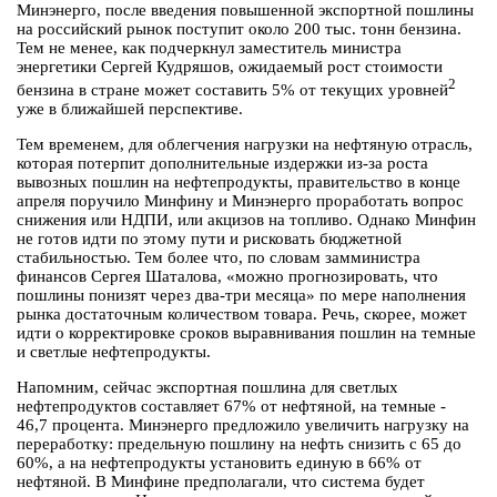
Минэнерго, после введения повышенной экспортной пошлины
на российский рынок поступит около 200 тыс. тонн бензина.
Тем не менее, как подчеркнул заместитель министра
энергетики Сергей Кудряшов, ожидаемый рост стоимости
2
бензина в стране может составить 5% от текущих уровней
уже в ближайшей перспективе.
Тем временем, для облегчения нагрузки на нефтяную отрасль,
которая потерпит дополнительные издержки из-за роста
вывозных пошлин на нефтепродукты, правительство в конце
апреля поручило Минфину и Минэнерго проработать вопрос
снижения или НДПИ, или акцизов на топливо. Однако Минфин
не готов идти по этому пути и рисковать бюджетной
стабильностью. Тем более что, по словам замминистра
финансов Сергея Шаталова, «можно прогнозировать, что
пошлины понизят через два-три месяца» по мере наполнения
рынка достаточным количеством товара. Речь, скорее, может
идти о корректировке сроков выравнивания пошлин на темные
и светлые нефтепродукты.
Напомним, сейчас экспортная пошлина для светлых
нефтепродуктов составляет 67% от нефтяной, на темные -
46,7 процента. Минэнерго предложило увеличить нагрузку на
переработку: предельную пошлину на нефть снизить с 65 до
60%, а на нефтепродукты установить единую в 66% от
нефтяной. В Минфине предполагали, что система будет