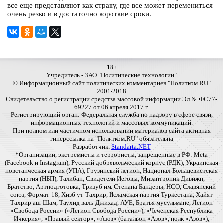
все еще представляют как страну, где все может перемениться
очень резко и в достаточно короткие сроки.
18+
Учредитель - ЗАО "Политические технологии"
© Информационный сайт политических комментариев "Политком.RU"
2001-2018
Свидетельство о регистрации средства массовой информации Эл № ФС77-
69227 от 06 апреля 2017 г.
Регистрирующий орган: Федеральная служба по надзору в сфере связи,
информационных технологий и массовых коммуникаций.
При полном или частичном использовании материалов сайта активная
гиперссылка на "Политком.RU" обязательна
Разработчик:
Standarta.NET
*Организации, экстремисты и террористы, запрещенные в РФ: Meta
(Facebook и Instagram), Русский добровольческий корпус (РДК), Украинская
повстанческая армия (УПА), Грузинский легион, Национал-Большевистская
партия (НБП), Талибан, Свидетели Иеговы, Мизантропик Дивижн,
Братство, Артподготовка, Тризуб им. Степана Бандеры, НСО, Славянский
союз, Формат-18, Хизб ут-Тахрир, Исламская партия Туркестана, Хайят
Тахрир аш-Шам, Таухид валь-Джихад, АУЕ, Братья мусульмане, Легион
«Свобода России» («Легион Свобода России»), «Чеченская Республика
Ичкерия», «Правый сектор», «Азов» (батальон «Азов», полк «Азов»),