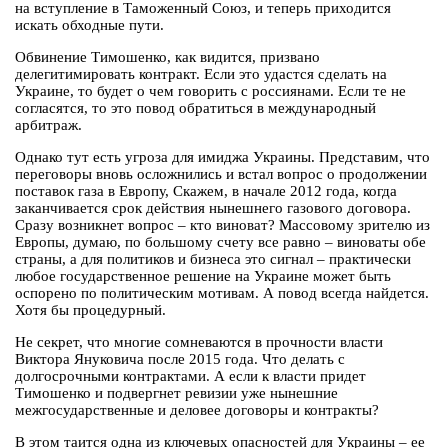
на вступление в Таможенный Союз, и теперь приходится
искать обходные пути.
Обвинение Тимошенко, как видится, призвано
делегитимировать контракт. Если это удастся сделать на
Украине, то будет о чем говорить с россиянами. Если те не
согласятся, то это повод обратиться в международный
арбитраж.
Однако тут есть угроза для имиджа Украины. Представим, что
переговоры вновь осложнились и встал вопрос о продолжении
поставок газа в Европу, Скажем, в начале 2012 года, когда
заканчивается срок действия нынешнего газового договора.
Сразу возникнет вопрос – кто виноват? Массовому зрителю из
Европы, думаю, по большому счету все равно – виноваты обе
страны, а для политиков и бизнеса это сигнал – практически
любое государственное решение на Украине может быть
оспорено по политическим мотивам. А повод всегда найдется.
Хотя бы процедурный.
Не секрет, что многие сомневаются в прочности власти
Виктора Януковича после 2015 года. Что делать с
долгосрочными контрактами. А если к власти придет
Тимошенко и подвергнет ревизии уже нынешние
межгосударственные и деловее договоры и контракты?
В этом таится одна из ключевых опасностей для Украины – ее