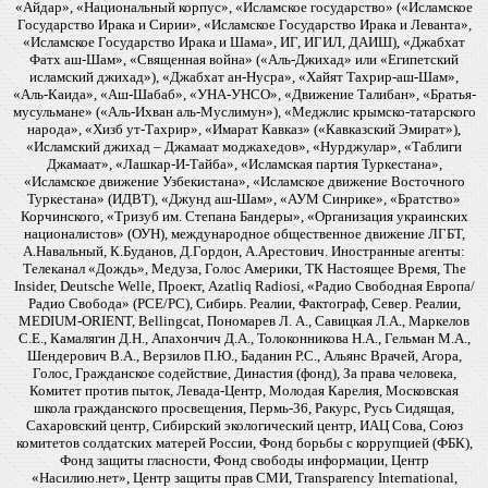
«Айдар», «Национальный корпус», «Исламское государство» («Исламское
Государство Ирака и Сирии», «Исламское Государство Ирака и Леванта»,
«Исламское Государство Ирака и Шама», ИГ, ИГИЛ, ДАИШ), «Джабхат
Фатх аш-Шам», «Священная война» («Аль-Джихад» или «Египетский
исламский джихад»), «Джабхат ан-Нусра», «Хайят Тахрир-аш-Шам»,
«Аль-Каида», «Аш-Шабаб», «УНА-УНСО», «Движение Талибан», «Братья-
мусульмане» («Аль-Ихван аль-Муслимун»), «Меджлис крымско-татарского
народа», «Хизб ут-Тахрир», «Имарат Кавказ» («Кавказский Эмират»),
«Исламский джихад – Джамаат моджахедов», «Нурджулар», «Таблиги
Джамаат», «Лашкар-И-Тайба», «Исламская партия Туркестана»,
«Исламское движение Узбекистана», «Исламское движение Восточного
Туркестана» (ИДВТ), «Джунд аш-Шам», «АУМ Синрике», «Братство»
Корчинского, «Тризуб им. Степана Бандеры», «Организация украинских
националистов» (ОУН), международное общественное движение ЛГБТ,
А.Навальный, К.Буданов, Д.Гордон, А.Арестович. Иностранные агенты:
Телеканал «Дождь», Медуза, Голос Америки, ТК Настоящее Время, The
Insider, Deutsche Welle, Проект, Azatliq Radiosi, «Радио Свободная Европа/
Радио Свобода» (PCE/PC), Сибирь. Реалии, Фактограф, Север. Реалии,
MEDIUM-ORIENT, Bellingcat, Пономарев Л. А., Савицкая Л.А., Маркелов
С.Е., Камалягин Д.Н., Апахончич Д.А., Толоконникова Н.А., Гельман М.А.,
Шендерович В.А., Верзилов П.Ю., Баданин Р.С., Альянс Врачей, Агора,
Голос, Гражданское содействие, Династия (фонд), За права человека,
Комитет против пыток, Левада-Центр, Молодая Карелия, Московская
школа гражданского просвещения, Пермь-36, Ракурс, Русь Сидящая,
Сахаровский центр, Сибирский экологический центр, ИАЦ Сова, Союз
комитетов солдатских матерей России, Фонд борьбы с коррупцией (ФБК),
Фонд защиты гласности, Фонд свободы информации, Центр
«Насилию.нет», Центр защиты прав СМИ, Transparency International,