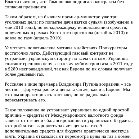
Власти считают, что Тимошенко подписала контракты без
согласия президента.
Таким образом, на бывшем премьер-министре уже три
уголовных дела: по попытке дачи взятки судьям (возбуждено в
мае 2010 года), по ненадлежащему использованию средств,
полученных в рамках Киотского протокола (декабрь 2010) и
новое по газу (апрель 2010).
Усмотреть политические мотивы в действиях Прокуратуры
достаточно легко. Действующий газовый контракт не
устраивает украинскую сторону по всем статьям. Украинцы
считают среднюю цену за тысячу кубометров газа в 2011 году
в $280 несправедливой, так как Европа по их словам получает
более дешевый газ.
Россияне в лице премьера Владимира Путина возразили – все
честно – формула расчета цены такая же, как и в Европе. Мы
готовы корректировать контракт, но не радикально
пересматривать его.
Такое положение не устраивает украинцев по одной простой
причине – кредиты от Международного валютного фонда
зависят от степени сбалансированности украинского бюджета,
который хотят выровнять за счет цены на газ. А
дополнительных средств для бюджета практически неоткуда
взять. Украина отказалась от пересмотра цены на газ в обмен