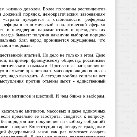
ем жизнью доволен. Более половины респондентов
ся должный порядок, демократическим завоеваниям
 «страна нуждается в стабильности, реформах
х реформ в экономической и политической сферах»
ют: в преддверии парламентских и президентских
всегда бывает: получив накануне выборов порцию
иальных благ, народ проникается ощущением, что
невной «нормы».
ственной апатией. Но дело не только в этом. Дело
ной, например, французскому обществу, российское
политическим зазывалам. Протестные настроения не
у» в смысле организовать массовую акцию вошло в
дит, надо выводить. А сегодня вообще сошли на нет
ыступления против отмены льгот - единственный
дения митингов и шествий. И чем ближе к выборам,
й касательно митингов, массовых и даже одиночных
если предельно ее заострить, сводится к вопросу:
а беспорядков или покушение на свободу собраний?
рвые говорят: Конституция гарантирует гражданам
ий федеральный закон как раз помогает создать