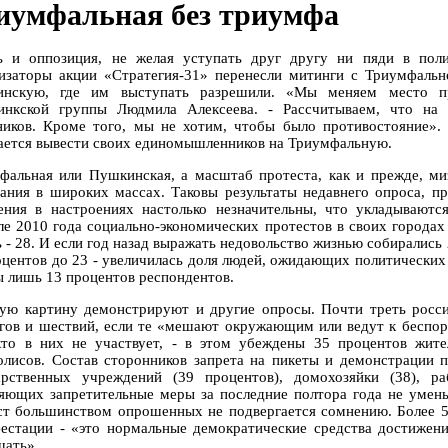
иумфальная без триумфа
ь и оппозиция, не желая уступать друг другу ни пяди в пол
изаторы акции «Стратегия-31» перенесли митинги с Триумфальн
нскую, где им выступать разрешили. «Мы меняем место про
инкской группы Людмила Алексеева. - Рассчитываем, что на
ников. Кроме того, мы не хотим, чтобы было противостояние».
ается вывести своих единомышленников на Триумфальную.
фальная или Пушкинская, а масштаб протеста, как и прежде, ми
ания в широких массах. Таковы результаты недавнего опроса, п
ения в настроениях настолько незначительны, что укладываютс
ле 2010 года социально-экономических протестов в своих города
 - 28. И если год назад выражать недовольство жизнью собирались 2
оцентов до 23 - увеличилась доля людей, ожидающих политических а
ы лишь 13 процентов респондентов.
ую картину демонстрируют и другие опросы. Почти треть росс
гов и шествий, если те «мешают окружающим или ведут к беспор
кто в них не участвует, - в этом убеждены 35 процентов жит
олисов. Состав сторонников запрета на пикеты и демонстрации 
арственных учреждений (39 процентов), домохозяйки (38), р
яющих запретительные меры за последние полтора года не умень
ст большинством опрошенных не подвергается сомнению. Более 5
естации - «это нормальные демократические средства достижени
щать».