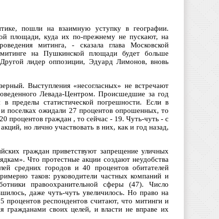
итике, пошли на взаимную уступку в географии.
ой площади, куда их по-прежнему не пускают, на
ведения митинга, - сказала глава Московской
 митинге на Пушкинской площади будет больше
 Другой лидер оппозиции, Эдуард Лимонов, вновь
зерный. Выступления «несогласных» не встречают
роведенного Левада-Центром. Происшедшие за год
я в пределы статистической погрешности. Если в
х и поселках ожидали 27 процентов опрошенных, то
0 процентов граждан , то сейчас - 19. Чуть-чуть - с
кций, но лично участвовать в них, как и год назад,
ийских граждан приветствуют запрещение уличных
ядкам». Что протестные акции создают неудобства
елей средних городов и 40 процентов обитателей
примерно таков: руководители частных компаний и
аботники правоохранительной сферы (47). Число
шилось, даже чуть-чуть увеличилось. Но право на
5 процентов респондентов считают, что митинги и
я гражданами своих целей, и власти не вправе их