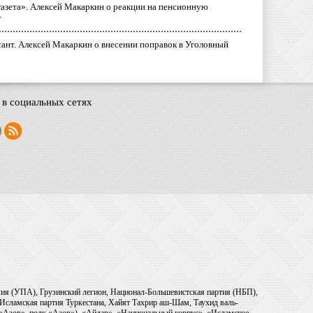
газета». Алексей Макаркин о реакции на пенсионную
у
ант. Алексей Макаркин о внесении поправок в Уголовный
в социальных сетях
рмия (УПА), Грузинский легион, Национал-Большевистская партия (НБП),
Исламская партия Туркестана, Хайят Тахрир аш-Шам, Таухид валь-