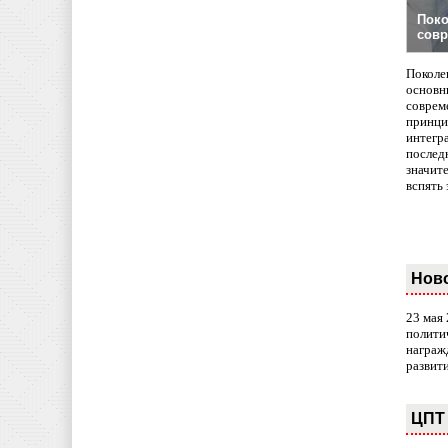
Поко
совр
Поколе
основн
совреме
принци
интегр
послед
значит
вспять 
Нов
23 мая
полити
награж
развит
ЦПТ 