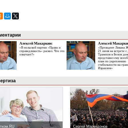
ментарии
Алексей Макаркин:
Алексей Макарки
«В польской партии «Право и
«Президент Ливана 
справедливость» раскол. Что это
21 июля на встрече 
означает?»
Трампом в Белом до
представил ему все
план по укреплению
стабильности на гран
Израилем»
ертиза
тком.RU
Сергей Маркедонов