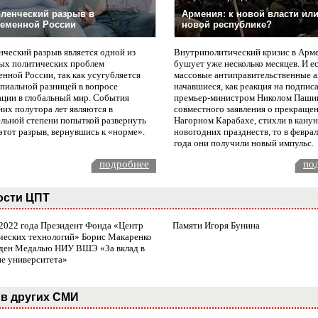
ленческий разрыв в
Армения: к новой власти или
еменной России
новой республике?
нческий разрыв является одной из
Внутриполитический кризис в Арм
ых политических проблем
бушует уже несколько месяцев. И е
нной России, так как усугубляется
массовые антиправительственные а
пиальной разницей в вопросе
начавшиеся, как реакция на подпис
ации в глобальный мир. События
премьер-министром Николом Паши
них полутора лет являются в
совместного заявления о прекращен
ельной степени попыткой развернуть
Нагорном Карабахе, стихли в канун
этот разрыв, вернувшись к «норме».
новогодних празднеств, то в февра
года они получили новый импульс.
подробнее
по
ости ЦПТ
 2022 года Президент Фонда «Центр
Памяти Игоря Бунина
ческих технологий» Борис Макаренко
ден Медалью НИУ ВШЭ «За вклад в
ие университета»
в других СМИ