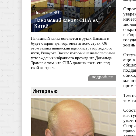
Опрос
Политком.RU
увере
ничег
Панамский канал: США vs.
эволю
Китай
сокра
выбор
Панамский канал останется в руках Панамы и
госуд
будет открыт для торговли из всех стран. Об
жизнь
этом заявил панамский администратор водного
пути, Рикаурте Васкес который назвал опасными
Отсут
утверждения избранного президента Дональда
еще в
Трампа о том, что США должны взять его под
общес
свой контроль.
подда
обихо
подробнее
масшт
приме
Интервью
Тем н
тем т
Собст
высту
ужест
Споря
право