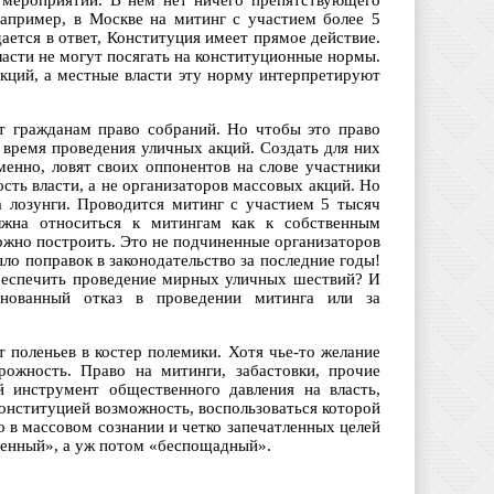
 мероприятий. В нем нет ничего препятствующего
апример, в Москве на митинг с участием более 5
дается в ответ, Конституция имеет прямое действие.
ласти не могут посягать на конституционные нормы.
кций, а местные власти эту норму интерпретируют
ет гражданам право собраний. Но чтобы это право
 время проведения уличных акций. Создать для них
енно, ловят своих оппонентов на слове участники
сть власти, а не организаторов массовых акций. Но
 лозунги. Проводится митинг с участием 5 тысяч
лжна относиться к митингам как к собственным
ожно построить. Это не подчиненные организаторов
ло поправок в законодательство за последние годы!
 обеспечить проведение мирных уличных шествий? И
снованный отказ в проведении митинга или за
 поленьев в костер полемики. Хотя чье-то желание
рожность. Право на митинги, забастовки, прочие
й инструмент общественного давления на власть,
Конституцией возможность, воспользоваться которой
о в массовом сознании и четко запечатленных целей
ленный», а уж потом «беспощадный».