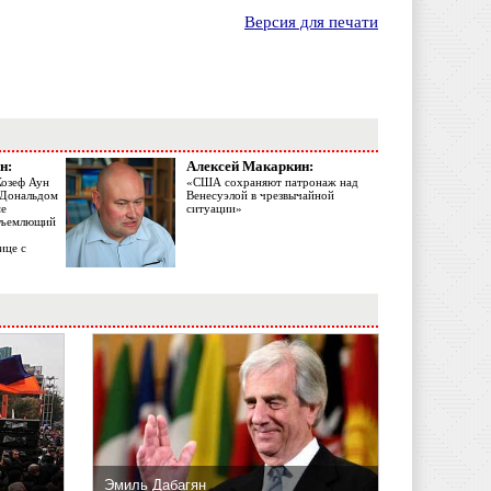
Версия для печати
н:
Алексей Макаркин:
Жозеф Аун
«США сохраняют патронаж над
с Дональдом
Венесуэлой в чрезвычайной
ме
ситуации»
объемлющий
ице с
Эмиль Дабагян