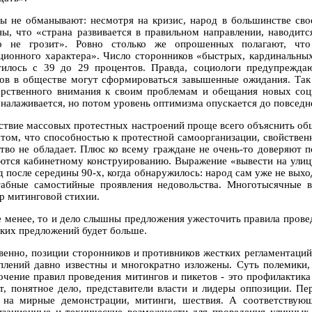
ы не обманывают: несмотря на кризис, народ в большинстве сво
ны, что «страна развивается в правильном направлении, наводит
о не грозит». Ровно столько же опрошенных полагают, что
ционного характера». Число сторонников «быстрых, кардинальны
тилось с 39 до 29 процентов. Правда, социологи предупрежда
ов в обществе могут сформироваться завышенные ожидания. Так 
арственного внимания к своим проблемам и обещания новых соц
 налаживается, но потом уровень оптимизма опускается до повсед
ствие массовых протестных настроений проще всего объяснить обще
 том, что способностью к протестной самоорганизации, свойствен
тво не обладает. Плюс ко всему граждане не очень-то доверяют 
ются кабинетному конструированию. Выражение «вывести на улиц
д после середины 90-х, когда обнаружилось: народ сам уже не выхо
абные самостийные проявления недовольства. Многотысячные в
р митинговой стихии.
е менее, то и дело слышны предложения ужесточить правила прове
аких предложений будет больше.
венно, позиции сторонников и противников жестких регламентаци
плений давно известны и многократно изложены. Суть полемики, 
очение правил проведения митингов и пикетов - это профилактик
т, понятное дело, представители власти и лидеры оппозиции. Пе
 на мирные демонстрации, митинги, шествия. А соответствующ