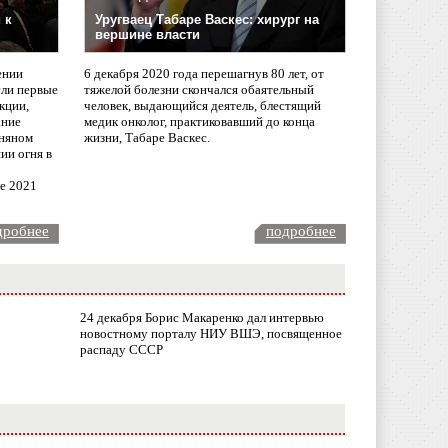
 к
Уругваец Табаре Васкес: хирург на
вершине власти
ении
6 декабря 2020 года перешагнув 80 лет, от
сли первые
тяжелой болезни скончался обаятельный
кции,
человек, выдающийся деятель, блестящий
ание
медик онколог, практиковавший до конца
няном
жизни, Табаре Васкес.
ии огня в
ле 2021
дробнее
подробнее
24 декабря Борис Макаренко дал интервью
новостному порталу НИУ ВШЭ, посвященное
распаду СССР