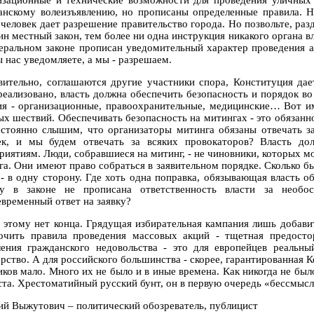
изационные и технические возможности для проведения уличных
анскому волеизъявлению, но прописаны определенные правила. Н
 человек дает разрешение правительство города. Но позвольте, раз
ин местный закон, тем более ни одна инструкция никакого органа в
еральном законе прописан уведомительный характер проведения а
ы нас уведомляете, а мы - разрешаем.
вительно, соглашаются другие участники спора, Конституция да
реализовано, власть должна обеспечить безопасность и порядок во
ия - организационные, правоохранительные, медицинские… Вот им
ых шествий. Обеспечивать безопасность на митингах - это обязанно
стоянно слышим, что организаторы митинга обязаны отвечать за
ек, и мы будем отвечать за всяких провокаторов? Власть до
риятиям. Люди, собравшиеся на митинг, - не чиновники, которых м
га. Они имеют право собраться в заявительном порядке. Сколько бы
 - в одну сторону. Где хоть одна поправка, обязывающая власть
у в законе не прописана ответственность власти за необо
евременный ответ на заявку?
 этому нет конца. Грядущая избирательная кампания лишь добавит
очить правила проведения массовых акций - тщетная предосто
ления гражданского недовольства - это для европейцев реальны
арство. А для российского большинства - скорее, гарантированная 
иков мало. Много их не было и в иные времена. Как никогда не был
ста. Хрестоматийный русский бунт, он в первую очередь «бессмыс
ий Выжутович – политический обозреватель, публицист