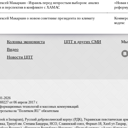
лексей Макаркин - Израиль перед непростым выбором: анализ
«Новая 
в и перспектив в конфликте с ХАМАС
реформ
ексей Макаркин о новом советнике президента по климату
Коммерс
кодекс
Колонка экономиста
ЦПТ в других СМИ
Мы 
Видео
Новости ЦПТ
01-2026
9227 от 06 апреля 2017 г.
информационных технологий и массовых коммуникаций.
перссылка на "Политком.RU" обязательна
ook и Instagram), Русский добровольческий корпус (РДК), Украинская повстанческая а
ка, Тризуб им. Степана Бандеры, НСО, Славянский союз, Формат-18, Хизб ут-Тахрир, 