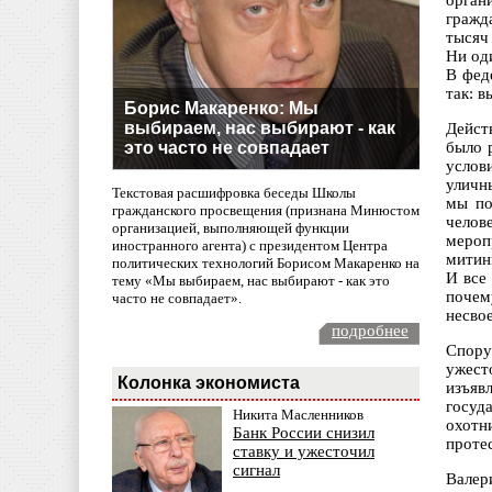
орган
гражд
тысяч
Ни од
В фед
так: в
Борис Макаренко: Мы
выбираем, нас выбирают - как
Дейст
это часто не совпадает
было 
услов
уличн
Текстовая расшифровка беседы Школы
мы по
гражданского просвещения (признана Минюстом
челов
организацией, выполняющей функции
мероп
иностранного агента) с президентом Центра
митин
политических технологий Борисом Макаренко на
И все
тему «Мы выбираем, нас выбирают - как это
почем
часто не совпадает».
несво
подробнее
Спору
ужест
Колонка экономиста
изъяв
госуд
Никита Масленников
охотн
Банк России снизил
проте
ставку и ужесточил
сигнал
Валер