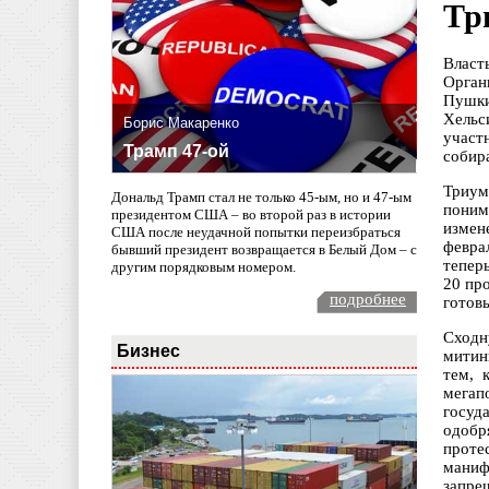
Тр
Власт
Орган
Пушки
Хельс
Борис Макаренко
участ
Трамп 47-ой
собир
Триум
Дональд Трамп стал не только 45-ым, но и 47-ым
поним
президентом США – во второй раз в истории
измен
США после неудачной попытки переизбраться
февра
бывший президент возвращается в Белый Дом – с
теперь
другим порядковым номером.
20 пр
подробнее
готов
Сходн
Бизнес
митин
тем, 
мегап
госуд
одобр
проте
маниф
запре