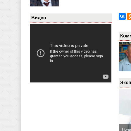
Видео
Ком
Эксп
Поли