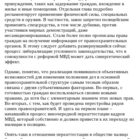
принуждения, таких как задержание граждан, вхождение в
жилье и иные помещения. Отдельная глава подробно
регламентирует применение физической силы, специальных
средств и оружия. В частности, закон запретил полицейским
применять спецсредства, в том числе дубинки, против
участников мирных демонстраций, даже
несанкционированных. Стали более полно прописаны права
граждан на получение информации от правоохранительных
органов. К этому следует добавить развернувшийся сейчас
процесс либерализации уголовного законодательства, что в
совокупности с реформой МВД может дать синергетический
эффект.
Однако, понятно, что реализация появившихся объективных
возможностей для изменения положения дел в основной
правоохранительной структуре самым тесным образом
связана с двумя субъективными факторами. Во-первых, с
готовностью граждан воспользоваться своими новыми
правами, да хотя бы с элементарным знанием этих новых прав.
Во-вторых, с тем, как будет проведена перестройка рядов
самих правоохранителей. И здесь на первом плане –
начавшийся процесс внеочередной переаттестации кадров
МВД, который собственно и должен привести к их переходу из
милиции в полицию.
Опять-таки в отношении переаттестации в обществе налицо