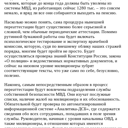
человек, которые до конца года должны быть уволены из
системы МВД, из работающих сейчас 1280 тыс. – это совсем
немало, и вряд ли все они собираются выходить на пенсию.
Насколько можно понять, сама процедура нынешней
переаттестации будет существенно более серьезной и
сложной, чем обычные периодические аттестации. Помимо
рутинной бумажной работы она будет включать
психологическое тестирование и экспертизу врачебной
комиссии, которую, судя по внешнему облику наших стражей
порядка, многим будет пройти не просто. Будет
осуществляться проверка знаний Конституции России, закона
«О полиции» и ведомственных нормативных документов, и
сейчас на низовом уровне милиционеры зубрят
соответствующие тексты, что уже само по себе, безусловно,
полезно.
Наконец, самым непосредственным образом в процесс
переаттестации будут вовлечены подразделения службы
собственной безопасности МВД. Они изучат послужные
списки, наличие жалоб на милиционера и их обоснованность.
Обязательной будет проверка по автоматизированной
информационной системе «Аналитика-ДСБ», где содержатся
сведения обо всех сотрудниках, попадавших в поле зрения
службы. Руководители, начиная с уровня начальника ОВД, а
также милиционеры, в отношении которых имеются