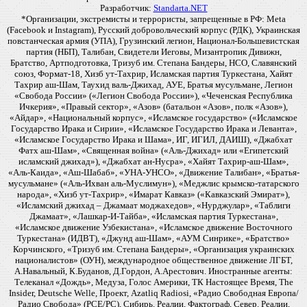
Разработчик:
Standarta.NET
*Организации, экстремисты и террористы, запрещенные в РФ: Meta
(Facebook и Instagram), Русский добровольческий корпус (РДК), Украинская
повстанческая армия (УПА), Грузинский легион, Национал-Большевистская
партия (НБП), Талибан, Свидетели Иеговы, Мизантропик Дивижн,
Братство, Артподготовка, Тризуб им. Степана Бандеры, НСО, Славянский
союз, Формат-18, Хизб ут-Тахрир, Исламская партия Туркестана, Хайят
Тахрир аш-Шам, Таухид валь-Джихад, АУЕ, Братья мусульмане, Легион
«Свобода России» («Легион Свобода России»), «Чеченская Республика
Ичкерия», «Правый сектор», «Азов» (батальон «Азов», полк «Азов»),
«Айдар», «Национальный корпус», «Исламское государство» («Исламское
Государство Ирака и Сирии», «Исламское Государство Ирака и Леванта»,
«Исламское Государство Ирака и Шама», ИГ, ИГИЛ, ДАИШ), «Джабхат
Фатх аш-Шам», «Священная война» («Аль-Джихад» или «Египетский
исламский джихад»), «Джабхат ан-Нусра», «Хайят Тахрир-аш-Шам»,
«Аль-Каида», «Аш-Шабаб», «УНА-УНСО», «Движение Талибан», «Братья-
мусульмане» («Аль-Ихван аль-Муслимун»), «Меджлис крымско-татарского
народа», «Хизб ут-Тахрир», «Имарат Кавказ» («Кавказский Эмират»),
«Исламский джихад – Джамаат моджахедов», «Нурджулар», «Таблиги
Джамаат», «Лашкар-И-Тайба», «Исламская партия Туркестана»,
«Исламское движение Узбекистана», «Исламское движение Восточного
Туркестана» (ИДВТ), «Джунд аш-Шам», «АУМ Синрике», «Братство»
Корчинского, «Тризуб им. Степана Бандеры», «Организация украинских
националистов» (ОУН), международное общественное движение ЛГБТ,
А.Навальный, К.Буданов, Д.Гордон, А.Арестович. Иностранные агенты:
Телеканал «Дождь», Медуза, Голос Америки, ТК Настоящее Время, The
Insider, Deutsche Welle, Проект, Azatliq Radiosi, «Радио Свободная Европа/
Радио Свобода» (PCE/PC), Сибирь. Реалии, Фактограф, Север. Реалии,