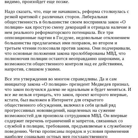
видимо, произойдет еще позже.
Надо сказать, что, еще не начавшись, реформа столкнулась с
резкой критикой с различных сторон. Либеральная
общественность в большинстве своем восприняла закон «О
полиции» как простую смену декораций и отрицала наличие в
нем реального реформаторского потенциала. Все три
оппозиционные партии в Госдуме, недовольные отклонением
большинства предлагаемых ими поправок, во втором и
третьем чтении голосовали против закона. Они подчеркивали,
что основные положения закона пролоббированы МВД, что
полномочия полиции остаются неоправданно широкими, а
возможности общественного контроля над ее действиями,
напротив, слишком узкими.
Все эти утверждения во многом справедливы. Да и сам
инициатор закона «О полиции» президент Медведев признал,
что закон получился далеко не идеальным и будет меняться. И
все же нельзя отрицать, что закон, проект которого впервые,
кстати, был выложен в Интернете для открытого
общественного обсуждения, включил в себя целый ряд
прогрессивных нововведений, нацеленных на сужение
возможностей для произвола сотрудников МВД. Он впервые
содержит перечень ограничений и запретов, связанных со
службой в полиции, требования, предъявляемые к служебному
поведению. Четко прописаны порядок и условия применения
наиболее социально острых мер государственного