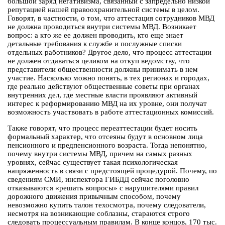
большой заряд негативизма, связанный с запредельно низкой
репутацией нашей правоохранительной системы в целом.
Говорят, в частности, о том, что аттестация сотрудников МВД
не должна проводиться внутри системы МВД. Возникает
вопрос: а кто же ее должен проводить, кто еще знает
детальные требования к службе и послужные списки
отдельных работников? Другое дело, что процесс аттестации
не должен отдаваться целиком на откуп ведомству, что
представители общественности должны принимать в нем
участие. Насколько можно понять, в тех регионах и городах,
где реально действуют общественные советы при органах
внутренних дел, где местные власти проявляют активный
интерес к реформированию МВД на их уровне, они получат
возможность участвовать в работе аттестационных комиссий.
Также говорят, что процесс переаттестации будет носить
формальный характер, что отсеяны будут в основном лица
пенсионного и предпенсионного возраста. Тогда непонятно,
почему внутри системы МВД, причем на самых разных
уровнях, сейчас существует такая психологическая
напряженность в связи с предстоящей процедурой. Почему, по
сведениям СМИ, инспектора ГИБДД сейчас поголовно
отказываются «решать вопросы» с нарушителями правил
дорожного движения привычным способом, почему
невозможно купить талон техосмотра, почему следователи,
несмотря на возникающие соблазны, стараются строго
следовать процессуальным правилам. В конце концов, 170 тыс.