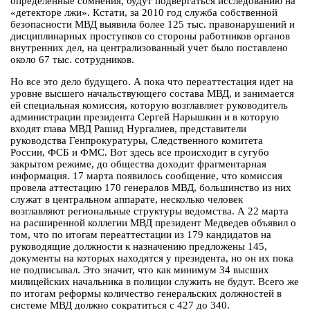
определенные сомнения, будут подвергаться исследованию на
«детекторе лжи». Кстати, за 2010 год служба собственной
безопасности МВД выявила более 125 тыс. правонарушений и
дисциплинарных проступков со стороны работников органов
внутренних дел, на централизованный учет было поставлено
около 67 тыс. сотрудников.
Но все это дело будущего. А пока что переаттестация идет на
уровне высшего начальствующего состава МВД, и занимается
ей специальная комиссия, которую возглавляет руководитель
администрации президента Сергей Нарышкин и в которую
входят глава МВД Рашид Нургалиев, представители
руководства Генпрокуратуры, Следственного комитета
России, ФСБ и ФМС. Вот здесь все происходит в сугубо
закрытом режиме, до общества доходит фрагментарная
информация. 17 марта появилось сообщение, что комиссия
провела аттестацию 170 генералов МВД, большинство из них
служат в центральном аппарате, несколько человек
возглавляют региональные структуры ведомства. А 22 марта
на расширенной коллегии МВД президент Медведев объявил о
том, что по итогам переаттестации из 179 кандидатов на
руководящие должности к назначению предложены 145,
документы на которых находятся у президента, но он их пока
не подписывал. Это значит, что как минимум 34 высших
милицейских начальника в полиции служить не будут. Всего же
по итогам реформы количество генеральских должностей в
системе МВД должно сократиться с 427 до 340.