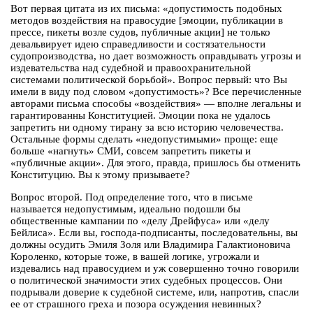
Вот первая цитата из их письма: «допустимость подобных
методов воздействия на правосудие [эмоции, публикации в
прессе, пикеты возле судов, публичные акции] не только
девальвирует идею справедливости и состязательности
судопроизводства, но дает возможность оправдывать угрозы и
издевательства над судебной и правоохранительной
системами политической борьбой». Вопрос первый: что Вы
имели в виду под словом «допустимость»? Все перечисленные
авторами письма способы «воздействия» — вполне легальны и
гарантированны Конституцией. Эмоции пока не удалось
запретить ни одному тирану за всю историю человечества.
Остальные формы сделать «недопустимыми» проще: еще
больше «нагнуть» СМИ, совсем запретить пикеты и
«публичные акции». Для этого, правда, пришлось бы отменить
Конституцию. Вы к этому призываете?
Вопрос второй. Под определение того, что в письме
называется недопустимым, идеально подошли бы
общественные кампании по «делу Дрейфуса» или «делу
Бейлиса». Если вы, господа-подписанты, последовательны, вы
должны осудить Эмиля Золя или Владимира Галактионовича
Короленко, которые тоже, в вашей логике, угрожали и
издевались над правосудием и уж совершенно точно говорили
о политической значимости этих судебных процессов. Они
подрывали доверие к судебной системе, или, напротив, спасли
ее от страшного греха и позора осуждения невинных?