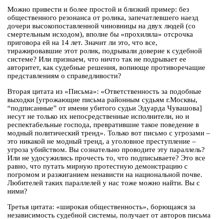
Можно привести и более простой и близкий пример: без
общественного резонанса от ролика, запечатлевшего наезд
дочери высокопоставленной чиновницы на двух людей (со
смертельным исходом), вполне бы «прохиляла» отсрочка
приговора ей на 14 лет. Значит ли это, что все,
тиражировавшие этот ролик, подрывали доверие к судебной
системе? Или признаем, что ничто так не подрывает ее
авторитет, как судебные решения, вопиюще противоречащие
представлениям о справедливости?
Вторая цитата из «Письма»: «Ответственность за подобные
выходки [угрожающие письма районным судьям г.Москвы,
“подписанные” от имени убитого судьи Эдуарда Чувашова]
несут не только их непосредственные исполнители, но и
респектабельные господа, превратившие такое поведение в
модный политический тренд». Только вот письмо с угрозами –
это никакой не модный тренд, а уголовное преступление –
угроза убийством. Вы сознательно проводите эту параллель?
Или не удосужились прочесть то, что подписываете? Это все
равно, что путать мирную протестную демонстрацию с
погромом и разжиганием ненависти на национальной почве.
Любителей таких параллелей у нас тоже можно найти. Вы с
ними?
Третья цитата: «широкая общественность», борющаяся за
независимость судебной системы, получает от авторов письма