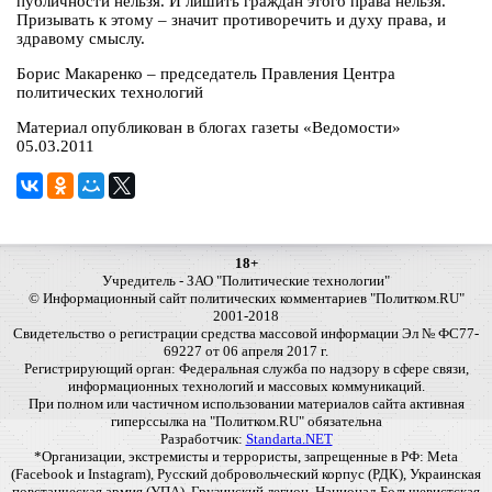
публичности нельзя. И лишить граждан этого права нельзя.
Призывать к этому – значит противоречить и духу права, и
здравому смыслу.
Борис Макаренко – председатель Правления Центра
политических технологий
Материал опубликован в блогах газеты «Ведомости»
05.03.2011
18+
Учредитель - ЗАО "Политические технологии"
© Информационный сайт политических комментариев "Политком.RU"
2001-2018
Свидетельство о регистрации средства массовой информации Эл № ФС77-
69227 от 06 апреля 2017 г.
Регистрирующий орган: Федеральная служба по надзору в сфере связи,
информационных технологий и массовых коммуникаций.
При полном или частичном использовании материалов сайта активная
гиперссылка на "Политком.RU" обязательна
Разработчик:
Standarta.NET
*Организации, экстремисты и террористы, запрещенные в РФ: Meta
(Facebook и Instagram), Русский добровольческий корпус (РДК), Украинская
повстанческая армия (УПА), Грузинский легион, Национал-Большевистская