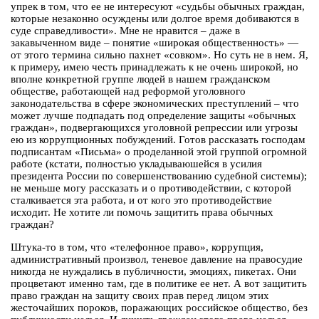
упрек в том, что ее не интересуют «судьбы обычных граждан,
которые незаконно осуждены или долгое время добиваются в
суде справедливости». Мне не нравится – даже в
закавыченном виде – понятие «широкая общественность» —
от этого термина сильно пахнет «совком». Но суть не в нем. Я,
к примеру, имею честь принадлежать к не очень широкой, но
вполне конкретной группе людей в нашем гражданском
обществе, работающей над реформой уголовного
законодательства в сфере экономических преступлений – что
может лучше подпадать под определение защиты «обычных
граждан», подвергающихся уголовной репрессии или угрозы
ею из коррупционных побуждений. Готов рассказать господам
подписантам «Письма» о проделанной этой группой огромной
работе (кстати, полностью укладываюшейся в усилия
президента России по совершенствованию судебной системы);
не меньше могу рассказать и о противодействии, с которой
сталкивается эта работа, и от кого это противодействие
исходит. Не хотите ли помочь защитить права обычных
граждан?
Штука-то в том, что «телефонное право», коррупция,
административный произвол, теневое давление на правосудие
никогда не нуждались в публичности, эмоциях, пикетах. Они
процветают именно там, где в политике ее нет. А вот защитить
право граждан на защиту своих прав перед лицом этих
жесточайших пороков, поражающих российское общество, без