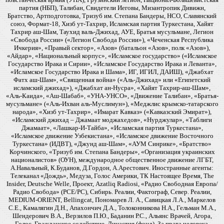
партия (НБП), Талибан, Свидетели Иеговы, Мизантропик Дивижн,
Братство, Артподготовка, Тризуб им. Степана Бандеры, НСО, Славянский
союз, Формат-18, Хизб ут-Тахрир, Исламская партия Туркестана, Хайят
Тахрир аш-Шам, Таухид валь-Джихад, АУЕ, Братья мусульмане, Легион
«Свобода России» («Легион Свобода России»), «Чеченская Республика
Ичкерия», «Правый сектор», «Азов» (батальон «Азов», полк «Азов»),
«Айдар», «Национальный корпус», «Исламское государство» («Исламское
Государство Ирака и Сирии», «Исламское Государство Ирака и Леванта»,
«Исламское Государство Ирака и Шама», ИГ, ИГИЛ, ДАИШ), «Джабхат
Фатх аш-Шам», «Священная война» («Аль-Джихад» или «Египетский
исламский джихад»), «Джабхат ан-Нусра», «Хайят Тахрир-аш-Шам»,
«Аль-Каида», «Аш-Шабаб», «УНА-УНСО», «Движение Талибан», «Братья-
мусульмане» («Аль-Ихван аль-Муслимун»), «Меджлис крымско-татарского
народа», «Хизб ут-Тахрир», «Имарат Кавказ» («Кавказский Эмират»),
«Исламский джихад – Джамаат моджахедов», «Нурджулар», «Таблиги
Джамаат», «Лашкар-И-Тайба», «Исламская партия Туркестана»,
«Исламское движение Узбекистана», «Исламское движение Восточного
Туркестана» (ИДВТ), «Джунд аш-Шам», «АУМ Синрике», «Братство»
Корчинского, «Тризуб им. Степана Бандеры», «Организация украинских
националистов» (ОУН), международное общественное движение ЛГБТ,
А.Навальный, К.Буданов, Д.Гордон, А.Арестович. Иностранные агенты:
Телеканал «Дождь», Медуза, Голос Америки, ТК Настоящее Время, The
Insider, Deutsche Welle, Проект, Azatliq Radiosi, «Радио Свободная Европа/
Радио Свобода» (PCE/PC), Сибирь. Реалии, Фактограф, Север. Реалии,
MEDIUM-ORIENT, Bellingcat, Пономарев Л. А., Савицкая Л.А., Маркелов
С.Е., Камалягин Д.Н., Апахончич Д.А., Толоконникова Н.А., Гельман М.А.,
Шендерович В.А., Верзилов П.Ю., Баданин Р.С., Альянс Врачей, Агора,
Голос, Гражданское содействие, Династия (фонд), За права человека,