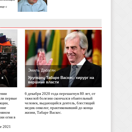
ице с
Эмиль Дабагян
 к
Уругваец Табаре Васкес: хирург на
вершине власти
ении
6 декабря 2020 года перешагнув 80 лет, от
сли первые
тяжелой болезни скончался обаятельный
кции,
человек, выдающийся деятель, блестящий
ание
медик онколог, практиковавший до конца
няном
жизни, Табаре Васкес.
ии огня в
ле 2021