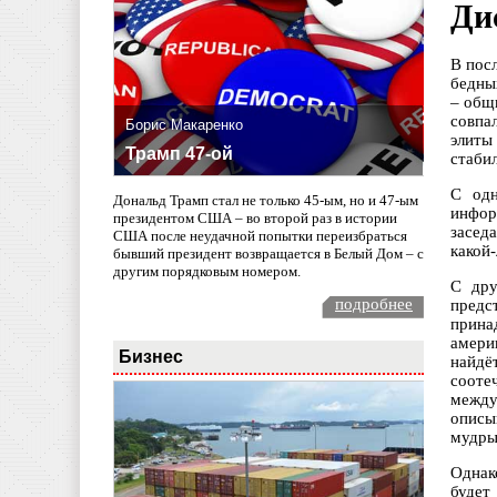
Ди
В пос
бедны
– общ
совпа
Борис Макаренко
элиты
Трамп 47-ой
стаби
С одн
Дональд Трамп стал не только 45-ым, но и 47-ым
инфор
президентом США – во второй раз в истории
засед
США после неудачной попытки переизбраться
какой
бывший президент возвращается в Белый Дом – с
другим порядковым номером.
С дру
подробнее
предс
прина
амери
Бизнес
найд
сооте
между
описы
мудры
Однак
будет