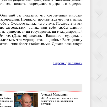
тически попытки определить лидера или лидеров,
 Они ещё раз показали, что современная мировая
 завершения. Начинают проявляться его негативные
боте Суэцкого канала чего стоят. Последствия эти
их завсегдатаях, однако при всём своём влиянии
, не существует ни государства, ни международной
 Египте. (Даже официальный Вашингтон судорожно
 надеяться, что мероприятия, подобные Всемирному
отношения более стабильными. Однако пока такую
Версия для печати
н:
Алексей Макаркин:
Жозеф Аун
«США сохраняют патронаж над
с Дональдом
Венесуэлой в чрезвычайной
ме
ситуации»
объемлющий