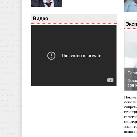
Видео
Эксп
Поли
Поко
совр
Поколе
основн
совреме
принци
интегр
послед
значит
вспять 