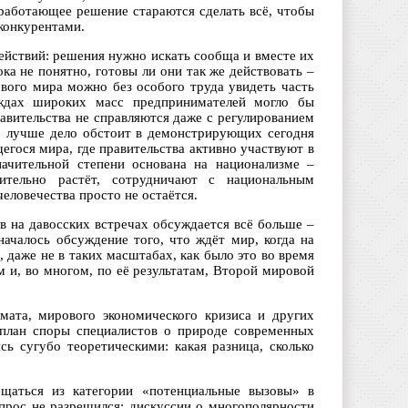
 работающее решение стараются сделать всё, чтобы
 конкурентами.
йствий: решения нужно искать сообща и вместе их
ка не понятно, готовы ли они так же действовать –
ового мира можно без особого труда увидеть часть
ждах широких масс предпринимателей могло бы
равительства не справляются даже с регулированием
ко лучше дело обстоит в демонстрирующих сегодня
гося мира, где правительства активно участвуют в
начительной степени основана на национализме –
мительно растёт, сотрудничают с национальным
еловечества просто не остаётся.
в на давосских встречах обсуждается всё больше –
началось обсуждение того, что ждёт мир, когда на
, даже не в таких масштабах, как было это во время
м и, во многом, по её результатам, Второй мировой
мата, мирового экономического кризиса и других
 план споры специалистов о природе современных
ь сугубо теоретическими: какая разница, сколько
щаться из категории «потенциальные вызовы» в
опрос не разрешился: дискуссии о многополярности