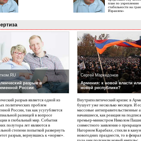
план по укреплению
стабильности на гран
Израилем»
ертиза
тком.RU
Сергей Маркедонов
ленческий разрыв в
Армения: к новой власти или
еменной России
новой республике?
нческий разрыв является одной из
Внутриполитический кризис в Арм
ых политических проблем
бушует уже несколько месяцев. И е
нной России, так как усугубляется
массовые антиправительственные а
пиальной разницей в вопросе
начавшиеся, как реакция на подпис
ации в глобальный мир. События
премьер-министром Николом Паши
них полутора лет являются в
совместного заявления о прекращен
ельной степени попыткой развернуть
Нагорном Карабахе, стихли в канун
этот разрыв, вернувшись к «норме».
новогодних празднеств, то в февра
года они получили новый импульс.