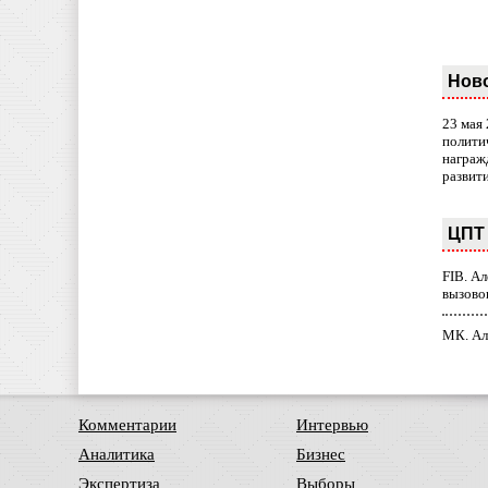
Нов
23 мая
полити
награж
развит
ЦПТ 
FIB. А
вызово
МК. Ал
Комментарии
Интервью
Аналитика
Бизнес
Экспертиза
Выборы