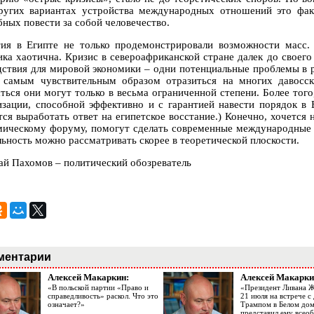
ругих вариантах устройства международных отношений это фак
бных повести за собой человечество.
ия в Египте не только продемонстрировали возможности масс.
ика хаотична. Кризис в североафриканской стране далек до своего
дствия для мировой экономики – одни потенциальные проблемы в ра
 самым чувствительным образом отразиться на многих давосск
ться они могут только в весьма ограниченной степени. Более того
изации, способной эффективно и с гарантией навести порядок в
тся выработать ответ на египетское восстание.) Конечно, хочется
мическому форуму, помогут сделать современные международные 
льность можно рассматривать скорее в теоретической плоскости.
ай Пахомов – политический обозреватель
ментарии
Алексей Макаркин:
Алексей Макарки
«В польской партии «Право и
«Президент Ливана 
справедливость» раскол. Что это
21 июля на встрече 
означает?»
Трампом в Белом до
представил ему все