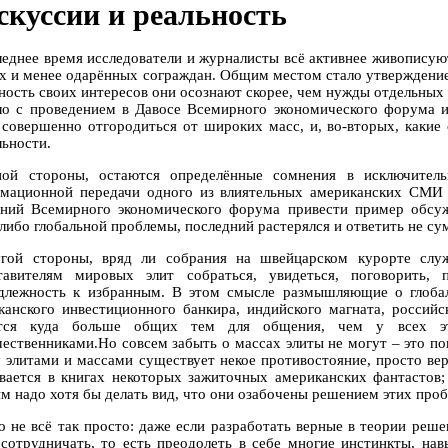
скуссии и реальность
леднее время исследователи и журналисты всё активнее живописуют
х и менее одарённых сограждан. Общим местом стало утверждение
ность своих интересов они осознают скорее, чем нужды отдельных 
ло с проведением в Давосе Всемирного экономического форума и 
 совершенно отгородиться от широких масс, и, во-вторых, какие
льности.
ой стороны, остаются определённые сомнения в исключитель
мационной передачи одного из влиятельных американских СМИ 
аний Всемирного экономического форума привести пример обсу
-либо глобальной проблемы, последний растерялся и ответить не су
гой стороны, вряд ли собрания на швейцарском курорте слу
тавителям мировых элит собраться, увидеться, поговорить, 
длежность к избранным. В этом смысле размышляющие о глоба
канского инвестиционного банкира, индийского магната, российс
ётся куда больше общих тем для общения, чем у всех э
чественниками.Но совсем забыть о массах элиты не могут – это пок
 элитами и массами существует некое противостояние, просто верх
вается в книгах некоторых зажиточных американских фантастов
м надо хотя бы делать вид, что они озабочены решением этих проб
о не всё так просто: даже если разработать верные в теории реше
 сотрудничать, то есть преодолеть в себе многие инстинкты, на