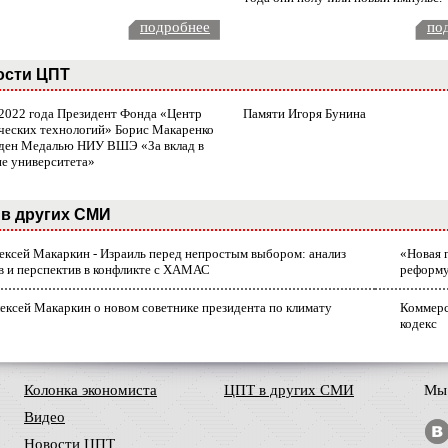
подробнее
по
ости ЦПТ
 2022 года Президент Фонда «Центр
Памяти Игоря Бунина
ческих технологий» Борис Макаренко
ден Медалью НИУ ВШЭ «За вклад в
ие университета»
в других СМИ
лексей Макаркин - Израиль перед непростым выбором: анализ
«Новая 
в и перспектив в конфликте с ХАМАС
реформ
ексей Макаркин о новом советнике президента по климату
Коммерс
кодекс
Колонка экономиста
ЦПТ в других СМИ
Мы 
Видео
Новости ЦПТ