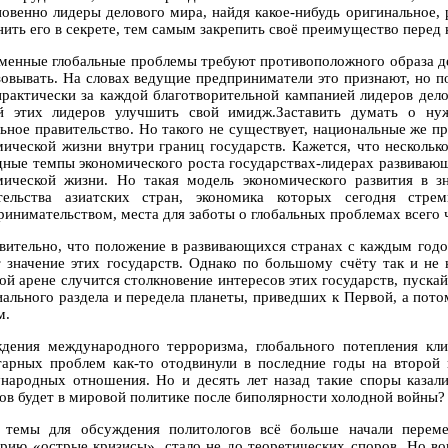
овенно лидеры делового мира, найдя какое-нибудь оригинальное,
нить его в секрете, тем самым закрепить своё преимущество перед
менные глобальные проблемы требуют противоположного образа де
зовывать. На словах ведущие предприниматели это признают, но по
практически за каждой благотворительной кампанией лидеров дел
й этих лидеров улучшить свой имидж.Заставить думать о ну
льное правительство. Но такого не существует, национальные же п
мической жизни внутри границ государств. Кажется, что несколь
дные темпы экономического роста государствах-лидерах развивающе
мической жизни. Но такая модель экономического развития в з
тельства азиатских стран, экономика которых сегодня стре
ринимательством, места для заботы о глобальных проблемах всего ч
вительно, что положение в развивающихся странах с каждым годо
т значение этих государств. Однако по большому счёту так и не 
ой арене случится столкновение интересов этих государств, пускай
иального раздела и передела планеты, приведших к Первой, а пото
м.
дения международного терроризма, глобального потепления кли
тарных проблем как-то отодвинули в последние годы на второй
народных отношения. Но и десять лет назад такие споры казалис
ов будет в мировой политике после биполярности холодной войны?
 темы для обсуждения политологов всё больше начали переме
орию «острые кризисы», стало не до теоретических споров. Но в