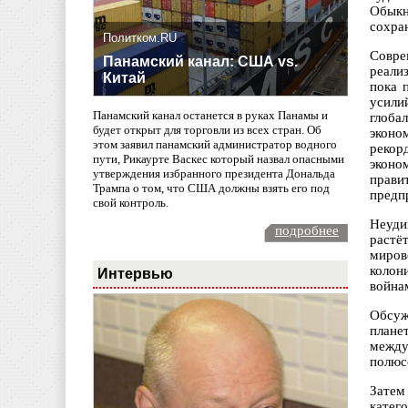
Обыкн
сохра
Политком.RU
Совре
Панамский канал: США vs.
реали
Китай
пока 
усили
Панамский канал останется в руках Панамы и
глоба
будет открыт для торговли из всех стран. Об
эконо
этом заявил панамский администратор водного
рекор
пути, Рикаурте Васкес который назвал опасными
эконо
утверждения избранного президента Дональда
прави
Трампа о том, что США должны взять его под
предп
свой контроль.
Неуди
подробнее
растё
миров
колон
Интервью
война
Обсуж
плане
между
полюс
Затем
катег