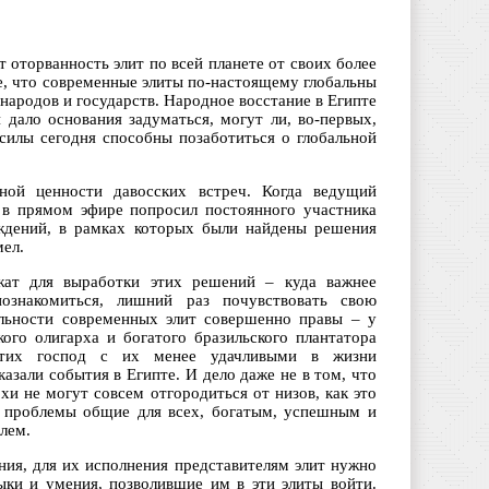
 оторванность элит по всей планете от своих более
, что современные элиты по-настоящему глобальны
народов и государств. Народное восстание в Египте
дало основания задуматься, могут ли, во-первых,
 силы сегодня способны позаботиться о глобальной
ной ценности давосских встреч. Когда ведущий
в прямом эфире попросил постоянного участника
ждений, в рамках которых были найдены решения
мел.
жат для выработки этих решений – куда важнее
познакомиться, лишний раз почувствовать свою
льности современных элит совершенно правы – у
кого олигарха и богатого бразильского плантатора
тих господ с их менее удачливыми в жизни
азали события в Египте. И дело даже не в том, что
и не могут совсем отгородиться от низов, как это
; проблемы общие для всех, богатым, успешным и
лем.
ния, для их исполнения представителям элит нужно
выки и умения, позволившие им в эти элиты войти.