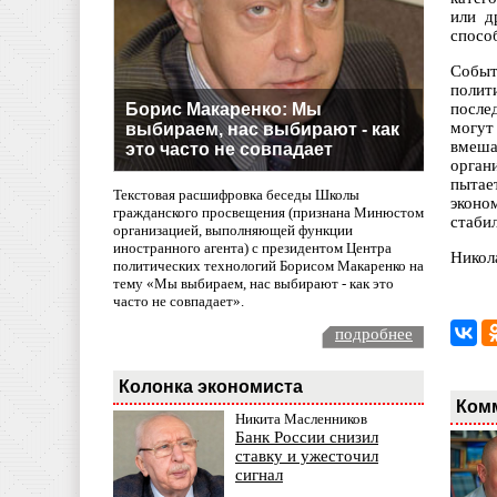
или д
спосо
Событ
полит
Борис Макаренко: Мы
после
могут
выбираем, нас выбирают - как
вмеша
это часто не совпадает
орган
пытае
Текстовая расшифровка беседы Школы
эконо
гражданского просвещения (признана Минюстом
стаби
организацией, выполняющей функции
иностранного агента) с президентом Центра
Никол
политических технологий Борисом Макаренко на
тему «Мы выбираем, нас выбирают - как это
часто не совпадает».
подробнее
Колонка экономиста
Ком
Никита Масленников
Банк России снизил
ставку и ужесточил
сигнал