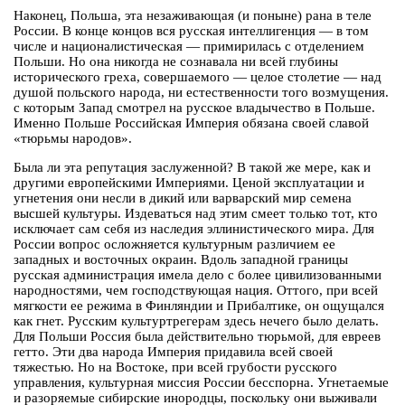
Наконец, Польша, эта незаживающая (и поныне) рана в теле
России. В конце концов вся русская интеллигенция — в том
числе и националистическая — примирилась с отделением
Польши. Но она никогда не сознавала ни всей глубины
исторического греха, совершаемого — целое столетие — над
душой польского народа, ни естественности того возмущения.
с которым Запад смотрел на русское владычество в Польше.
Именно Польше Российская Империя обязана своей славой
«тюрьмы народов».
Была ли эта репутация заслуженной? В такой же мере, как и
другими европейскими Империями. Ценой эксплуатации и
угнетения они несли в дикий или варварский мир семена
высшей культуры. Издеваться над этим смеет только тот, кто
исключает сам себя из наследия эллинистического мира. Для
России вопрос осложняется культурным различием ее
западных и восточных окраин. Вдоль западной границы
русская администрация имела дело с более цивилизованными
народностями, чем господствующая нация. Оттого, при всей
мягкости ее режима в Финляндии и Прибалтике, он ощущался
как гнет. Русским культуртрегерам здесь нечего было делать.
Для Польши Россия была действительно тюрьмой, для евреев
гетто. Эти два народа Империя придавила всей своей
тяжестью. Но на Востоке, при всей грубости русского
управления, культурная миссия России бесспорна. Угнетаемые
и разоряемые сибирские инородцы, поскольку они выживали