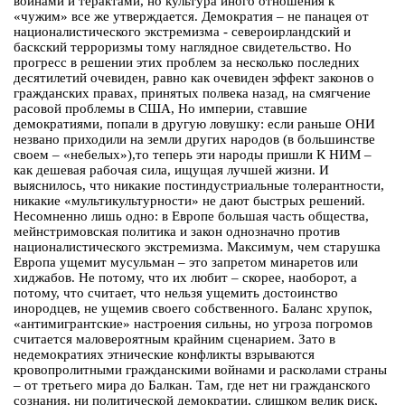
войнами и терактами, но культура иного отношения к
«чужим» все же утверждается. Демократия – не панацея от
националистического экстремизма - североирландский и
баскский терроризмы тому наглядное свидетельство. Но
прогресс в решении этих проблем за несколько последних
десятилетий очевиден, равно как очевиден эффект законов о
гражданских правах, принятых полвека назад, на смягчение
расовой проблемы в США, Но империи, ставшие
демократиями, попали в другую ловушку: если раньше ОНИ
незвано приходили на земли других народов (в большинстве
своем – «небелых»),то теперь эти народы пришли К НИМ –
как дешевая рабочая сила, ищущая лучшей жизни. И
выяснилось, что никакие постиндустриальные толерантности,
никакие «мультикультурности» не дают быстрых решений.
Несомненно лишь одно: в Европе большая часть общества,
мейнстримовская политика и закон однозначно против
националистического экстремизма. Максимум, чем старушка
Европа ущемит мусульман – это запретом минаретов или
хиджабов. Не потому, что их любит – скорее, наоборот, а
потому, что считает, что нельзя ущемить достоинство
инородцев, не ущемив своего собственного. Баланс хрупок,
«антимигрантские» настроения сильны, но угроза погромов
считается маловероятным крайним сценарием. Зато в
недемократиях этнические конфликты взрываются
кровопролитными гражданскими войнами и расколами страны
– от третьего мира до Балкан. Там, где нет ни гражданского
сознания, ни политической демократии, слишком велик риск,