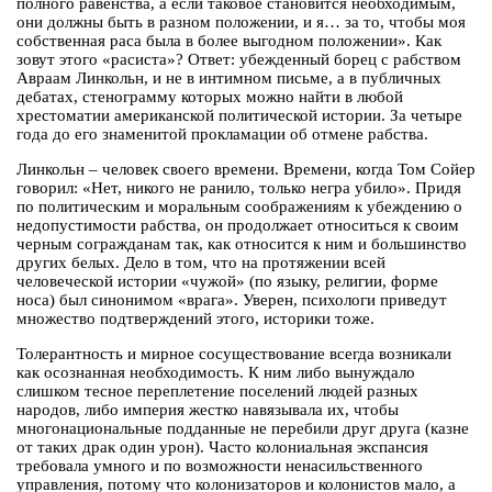
полного равенства, а если таковое становится необходимым,
они должны быть в разном положении, и я… за то, чтобы моя
собственная раса была в более выгодном положении». Как
зовут этого «расиста»? Ответ: убежденный борец с рабством
Авраам Линкольн, и не в интимном письме, а в публичных
дебатах, стенограмму которых можно найти в любой
хрестоматии американской политической истории. За четыре
года до его знаменитой прокламации об отмене рабства.
Линкольн – человек своего времени. Времени, когда Том Сойер
говорил: «Нет, никого не ранило, только негра убило». Придя
по политическим и моральным соображениям к убеждению о
недопустимости рабства, он продолжает относиться к своим
черным согражданам так, как относится к ним и большинство
других белых. Дело в том, что на протяжении всей
человеческой истории «чужой» (по языку, религии, форме
носа) был синонимом «врага». Уверен, психологи приведут
множество подтверждений этого, историки тоже.
Толерантность и мирное сосуществование всегда возникали
как осознанная необходимость. К ним либо вынуждало
слишком тесное переплетение поселений людей разных
народов, либо империя жестко навязывала их, чтобы
многонациональные подданные не перебили друг друга (казне
от таких драк один урон). Часто колониальная экспансия
требовала умного и по возможности ненасильственного
управления, потому что колонизаторов и колонистов мало, а