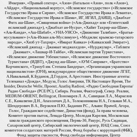
Ичкерия», «Правый сектор», «Азов» (батальон «Азов», полк «Азов»),
«Айдар», «Национальный корпус», «Исламское государство» («Исламское
Государство Ирака и Сирии», «Исламское Государство Ирака и Леванта»,
«Исламское Государство Ирака и Шама», ИГ, ИГИЛ, ДАИШ), «Джабхат
Фатх аш-Шам», «Священная война» («Аль-Джихад» или «Египетский
исламский джихад»), «Джабхат ан-Нусра», «Хайят Тахрир-аш-Шам»,
«Аль-Каида», «Аш-Шабаб», «УНА-УНСО», «Движение Талибан», «Братья-
мусульмане» («Аль-Ихван аль-Муслимун»), «Меджлис крымско-татарского
народа», «Хизб ут-Тахрир», «Имарат Кавказ» («Кавказский Эмират»),
«Исламский джихад – Джамаат моджахедов», «Нурджулар», «Таблиги
Джамаат», «Лашкар-И-Тайба», «Исламская партия Туркестана»,
«Исламское движение Узбекистана», «Исламское движение Восточного
Туркестана» (ИДВТ), «Джунд аш-Шам», «АУМ Синрике», «Братство»
Корчинского, «Тризуб им. Степана Бандеры», «Организация украинских
националистов» (ОУН), международное общественное движение ЛГБТ,
А.Навальный, К.Буданов, Д.Гордон, А.Арестович. Иностранные агенты:
Телеканал «Дождь», Медуза, Голос Америки, ТК Настоящее Время, The
Insider, Deutsche Welle, Проект, Azatliq Radiosi, «Радио Свободная Европа/
Радио Свобода» (PCE/PC), Сибирь. Реалии, Фактограф, Север. Реалии,
MEDIUM-ORIENT, Bellingcat, Пономарев Л. А., Савицкая Л.А., Маркелов
С.Е., Камалягин Д.Н., Апахончич Д.А., Толоконникова Н.А., Гельман М.А.,
Шендерович В.А., Верзилов П.Ю., Баданин Р.С., Альянс Врачей, Агора,
Голос, Гражданское содействие, Династия (фонд), За права человека,
Комитет против пыток, Левада-Центр, Молодая Карелия, Московская
школа гражданского просвещения, Пермь-36, Ракурс, Русь Сидящая,
Сахаровский центр, Сибирский экологический центр, ИАЦ Сова, Союз
комитетов солдатских матерей России, Фонд борьбы с коррупцией (ФБК),
Фонд защиты гласности, Фонд свободы информации, Центр