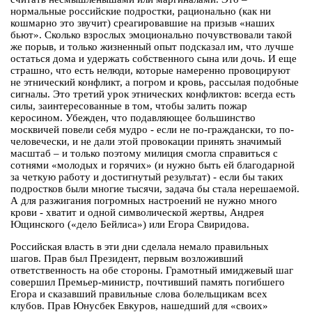
нормальные российские подростки, рационально (как ни
кошмарно это звучит) среагировавшие на призыв «наших
бьют». Сколько взрослых эмоционально почувствовали такой
же порыв, и только жизненный опыт подсказал им, что лучше
остаться дома и удержать собственного сына или дочь. И еще
страшно, что есть нелюди, которые намеренно провоцируют
не этнический конфликт, а погром и кровь, рассылая подобные
сигналы. Это третий урок этнических конфликтов: всегда есть
силы, заинтересованные в том, чтобы залить пожар
керосином. Убежден, что подавляющее большинство
москвичей повели себя мудро - если не по-граждански, то по-
человечески, и не дали этой провокации принять значимый
масштаб – и только поэтому милиция смогла справиться с
сотнями «молодых и горячих» (и нужно быть ей благодарной
за четкую работу и достигнутый результат) - если бы таких
подростков были многие тысячи, задача бы стала нерешаемой.
А для разжигания погромных настроений не нужно много
крови - хватит и одной символической жертвы, Андрея
Ющинского («дело Бейлиса») или Егора Свиридова.
Российская власть в эти дни сделала немало правильных
шагов. Прав был Президент, первым возложивший
ответственность на обе стороны. Грамотный имиджевый шаг
совершил Премьер-министр, почтивший память погибшего
Егора и сказавший правильные слова болельщикам всех
клубов. Прав Юнусбек Евкуров, нашедший для «своих»