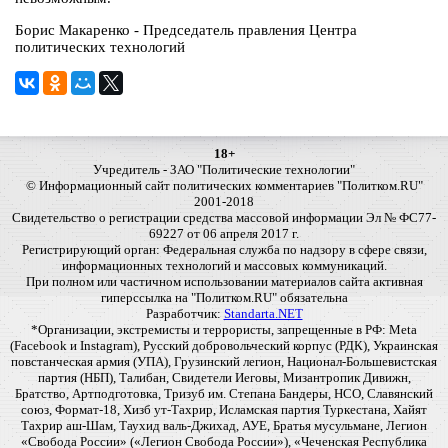
Борис Макаренко - Председатель правления Центра
политических технологий
18+
Учредитель - ЗАО "Политические технологии"
© Информационный сайт политических комментариев "Политком.RU"
2001-2018
Свидетельство о регистрации средства массовой информации Эл № ФС77-
69227 от 06 апреля 2017 г.
Регистрирующий орган: Федеральная служба по надзору в сфере связи,
информационных технологий и массовых коммуникаций.
При полном или частичном использовании материалов сайта активная
гиперссылка на "Политком.RU" обязательна
Разработчик:
Standarta.NET
*Организации, экстремисты и террористы, запрещенные в РФ: Meta
(Facebook и Instagram), Русский добровольческий корпус (РДК), Украинская
повстанческая армия (УПА), Грузинский легион, Национал-Большевистская
партия (НБП), Талибан, Свидетели Иеговы, Мизантропик Дивижн,
Братство, Артподготовка, Тризуб им. Степана Бандеры, НСО, Славянский
союз, Формат-18, Хизб ут-Тахрир, Исламская партия Туркестана, Хайят
Тахрир аш-Шам, Таухид валь-Джихад, АУЕ, Братья мусульмане, Легион
«Свобода России» («Легион Свобода России»), «Чеченская Республика