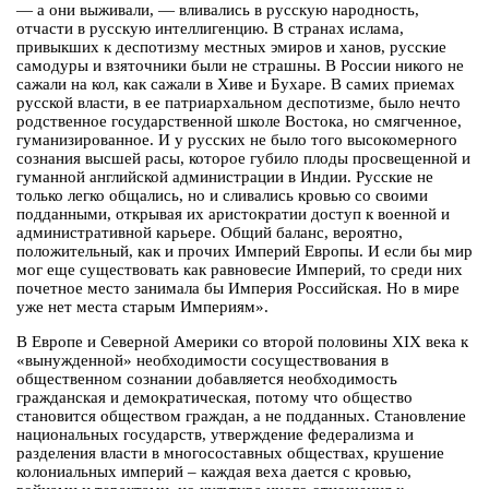
— а они выживали, — вливались в русскую народность,
отчасти в русскую интеллигенцию. В странах ислама,
привыкших к деспотизму местных эмиров и ханов, русские
самодуры и взяточники были не страшны. В России никого не
сажали на кол, как сажали в Хиве и Бухаре. В самих приемах
русской власти, в ее патриархальном деспотизме, было нечто
родственное государственной школе Востока, но смягченное,
гуманизированное. И у русских не было того высокомерного
сознания высшей расы, которое губило плоды просвещенной и
гуманной английской администрации в Индии. Русские не
только легко общались, но и сливались кровью со своими
подданными, открывая их аристократии доступ к военной и
административной карьере. Общий баланс, вероятно,
положительный, как и прочих Империй Европы. И если бы мир
мог еще существовать как равновесие Империй, то среди них
почетное место занимала бы Империя Российская. Но в мире
уже нет места старым Империям».
В Европе и Северной Америки со второй половины XIX века к
«вынужденной» необходимости сосуществования в
общественном сознании добавляется необходимость
гражданская и демократическая, потому что общество
становится обществом граждан, а не подданных. Становление
национальных государств, утверждение федерализма и
разделения власти в многосоставных обществах, крушение
колониальных империй – каждая веха дается с кровью,