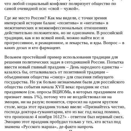
что любой социальный конфликт поляризует общество по
самой очевидной оси: «свой – чужой».
Где же место России? Как мы видели, с точки зрения
имперской истории баланс «позитива» и «негатива» в
межэтнических и межконфессиональных отношениях
действительно положителен, но не однозначен. В российской
традиции, как и во всякой иной, можно найти все: и
прогрессивное, и реакционное, и лекарства, и яды. Вопрос – в
каких дозах и кто фармацевт.
Возьмем простейший пример использования традиции для
решения политических задач в сегодняшней России. Попытка
ввести новый главный праздник – День народного единства –
казалось бы, отталкивалась от позитивной традиции –
объединения общества «снизу» для спасения гибнущего
государства. Но уж больно незнаемыми были для российского
общества события начала XVII века: праздник не стал
праздником (см. опросы ВЦИОМа, в которых праздником его
признает лишь 1%), потому что не воздействовал ни на
эмоции, ни на разум; помнится, спросил на одном круглом
столе, когда этот праздник только ввели: «Признайтесь честно,
господа доктора-гуманитарии, кто из вас год назад помнил,
что произошло 4 ноября 1612?» - ответом был нервный смех.
Эмоцию этот праздник пробудил только у тех, кто встал под
знамена «Русского марша», де-факто напрочь