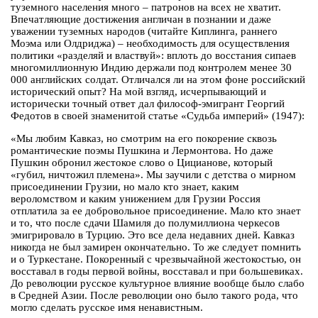
туземного населения много – патронов на всех не хватит.
Впечатляющие достижения англичан в познании и даже
уважении туземных народов (читайте Киплинга, раннего
Моэма или Олдриджа) – необходимость для осуществления
политики «разделяй и властвуй»: вплоть до восстания сипаев
многомиллионную Индию держали под контролем менее 30
000 английских солдат. Отличался ли на этом фоне российский
исторический опыт? На мой взгляд, исчерпывающий и
исторически точный ответ дал философ-эмигрант Георгий
Федотов в своей знаменитой статье «Судьба империй» (1947):
«Мы любим Кавказ, но смотрим на его покорение сквозь
романтические поэмы Пушкина и Лермонтова. Но даже
Пушкин обронил жестокое слово о Цицианове, который
«губил, ничтожил племена». Мы заучили с детства о мирном
присоединении Грузии, но мало кто знает, каким
вероломством и каким унижением для Грузии Россия
отплатила за ее добровольное присоединение. Мало кто знает
и то, что после сдачи Шамиля до полумиллиона черкесов
эмигрировало в Турцию. Это все дела недавних дней. Кавказ
никогда не был замирен окончательно. То же следует помнить
и о Туркестане. Покоренный с чрезвычайной жестокостью, он
восставал в годы первой войны, восставал и при большевиках.
До революции русское культурное влияние вообще было слабо
в Средней Азии. После революции оно было такого рода, что
могло сделать русское имя ненавистным.