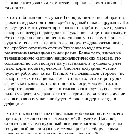
гражданского участия, тем легче направить фрустрацию на
«чужого».
- что это большинство, упаси Господи, никого не собирается
громить и даже повторяет «ребята, давайте жить дружно». Но
между делом отпускает про «иных» оскорбительные и, мягко
говоря, не всегда справедливые суждения – а дети их слышат.
Это настроение не спишешь на «правовую неграмотность» -
куда там, если толпа дружно скандирует: «два-восемь-два»,
т.е. требует отменить статью Уголовного кодекса про
разжигание межнациональной розни. Более того, взирая на
телевизионную картинку националистических маршей, это
большинство сочувствует их участникам, в лучшем случае
легко корит их за горячность. Система координат «свой-
чужой» работает четко. И никто «на славянской стороне» не
говорит им, что национализм – это плохо. Это второй урок
этнических конфликтов: остановить погром может только
авторитет «своего» лидера и только в том случае, если этот
лидер укоряет и удерживает от экстремизма «своих» - чужие
его все равно слушать не будут. А такие лидеры всегда в
дефиците.
- что в таком обществе социальная мобилизация легче всего
проходит именно под знаменами «бей чужих». Пацанов,
захвативших дома кухонный нож или молоток по дороге на
полученный по социальным сетям призыв к сбору, нельзя
считать несмышленышами или маргиналами. Это –