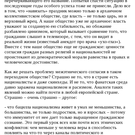
перечеркивающего его название. Попытки спасти ситуацию в
последующие годы особого успеха тоже не принесли. Дело все
в том, что «навязать» праздник можно только в архаичном
коллективистском обществе, где власть – не только царь, но и
верховный жрец. А наше общество уже не архаичное: власть
уважают за созданную ею стабильность, но обожание
разбавлено цинизмом, который вызывает сравнение того, что
гражданин слышит в телевизоре, с тем, что он видит в
реальной жизни (известный анекдот про врача «ухо-глаз»).
Вместе с тем наше общество еще не гражданское: ценности
согласия граждан разных религий и национальностей не
проистекают из демократической морали равенства в правах и
человеческом достоинстве.
Как же решать проблему межэтнического согласия в таком
переходном обществе? Страшно не то, что в стране есть
националисты и даже скинхеды. И не то, что фанатская среда
давно заражена национализмом и расизмом. Аналоги таких
явлений можно найти почти в любой европейской стране.
Страшно – очень страшно – другое:
- что бацилла национализма живет в умах не меньшинства, а
большинства, не только подростков, но и взрослых – потому
что иммунитет от нее дает только выращенное гражданское
сознание. Это первый урок всех или почти всех этнических
конфликтов: чем меньше у человека веры в способность
повлиять на что-то через каналы политического и