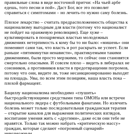
правильные слова в виде восточной притчи: «На чьей арбе
едешь, того песни и пой». Даст Бог, все это позволит
справиться с симптомами – но лечить-то нужно саму болезнь.
Плохое лекарство – считать предрасположенность общества к
национализму выгодным для власти (потому что националист
не пойдет на оранжевую революцию). Еще хуже –
культивировать в поощряемых властью молодежных
движениях нетерпимость к кому бы то ни было: «мишень» они
поменяют сами так, что власть и рот раскрыть не успеет. Если
раньше «пятиминутки ненависти», практикуемыми такими
движениями, были просто мерзкими, то сейчас они становятся
смертельно опасными. И совсем плохо – видеть в либералах не
союзников, а противников власти в предотвращении погромов,
потому что они, видите ли, тоже несанкционированно выходят
на площадь. Увы, по всем этим позициям, наша власть пока –
плохой фармацевт.
Бациллу национализма необходимо «глушить»
быстродействующими средствами типа ОМОНа или встречи
национального лидера с футбольными фанатами. Но излечить
болезнь может только последовательная гражданская терапия
– открытие каналов для выражения политических взглядов,
воспитание умения жить с «другими», даже если они тебе не
нравятся. Только так можно набрать «критическую массу»
граждан, которые сделают «погромный сценарий»
невозможным.