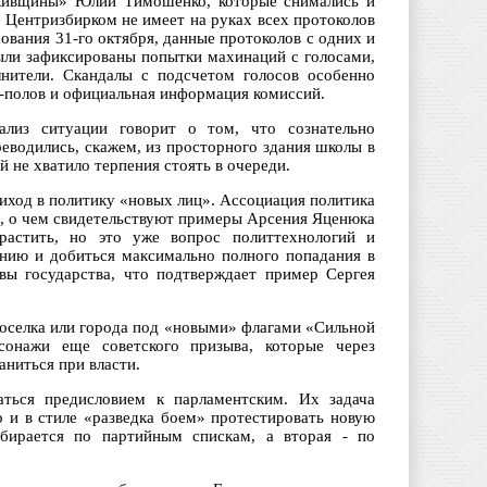
ькивщины» Юлии Тимошенко, которые снимались и
й Центризбирком не имеет на руках всех протоколов
сования 31-го октября, данные протоколов с одних и
были зафиксированы попытки махинаций с голосами,
лнители. Скандалы с подсчетом голосов особенно
ит-полов и официальная информация комиссий.
лиз ситуации говорит о том, что сознательно
реводились, скажем, из просторного здания школы в
 не хватило терпения стоять в очереди.
иход в политику «новых лиц». Ассоциация политика
и, о чем свидетельствуют примеры Арсения Яценюка
растить, но это уже вопрос политтехнологий и
анию и добиться максимально полного попадания в
вы государства, что подтверждает пример Сергея
 поселка или города под «новыми» флагами «Сильной
онажи еще советского призыва, которые через
ниться при власти.
ься предисловием к парламентским. Их задача
о и в стиле «разведка боем» протестировать новую
збирается по партийным спискам, а вторая - по