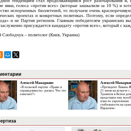
дной тенденцией стал продолжающийся рост разочарования и, к
ие явки, голоса «против всех» (которые зашкалили за 10 %) и хо
ество испорченных бюллетеней, то получаем очень красноречивую
ических проектах и конкретных политиках. Поэтому, если определ
ода» и не Партия регионов. Главным победителем украинских вы
 заслуженно присуждается кандидату «против всех», который с ка
й Слободчук – политолог (Киев, Украина)
ментарии
Алексей Макаркин:
Алексей Макарки
«В польской партии «Право и
«Президент Ливана 
справедливость» раскол. Что это
21 июля на встрече 
означает?»
Трампом в Белом до
представил ему все
план по укреплению
стабильности на гран
Израилем»
ертиза