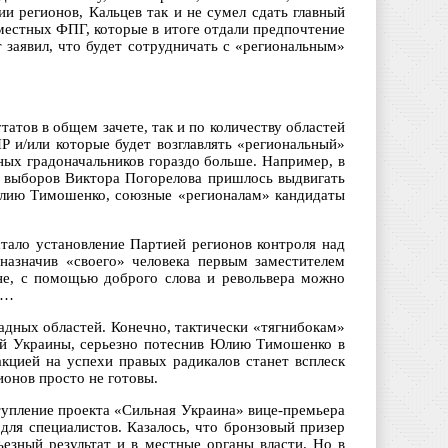
и регионов, Кальцев так и не сумел сдать главный
 местных ФПГ, которые в итоге отдали предпочтение
 заявил, что будет сотрудничать с «региональным»
татов в общем зачете, так и по количеству областей
Р и/или которые будет возглавлять «региональный»
ных градоначальников гораздо больше. Например, в
 выборов Виктора Погорелова пришлось выдвигать
 Юлию Тимошенко, союзные «регионалам» кандидаты
стало установление Партией регионов контроля над
назначив «своего» человека первым заместителем
оне, с помощью доброго слова и револьвера можно
а…
адных областей. Конечно, тактически «тягнибокам»
ей Украины, серьезно потеснив Юлию Тимошенко в
кцией на успехи правых радикалов станет всплеск
ионов просто не готовы.
упление проекта «Сильная Украина» вице-премьера
для специалистов. Казалось, что бронзовый призер
езный результат и в местные органы власти. Но в