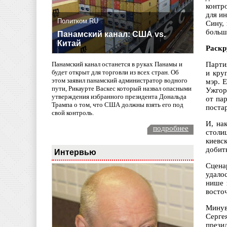
контр
для и
Политком.RU
Сину,
больш
Панамский канал: США vs.
Китай
Раскр
Парти
Панамский канал останется в руках Панамы и
будет открыт для торговли из всех стран. Об
и кру
этом заявил панамский администратор водного
мэр. 
пути, Рикаурте Васкес который назвал опасными
Ужгор
утверждения избранного президента Дональда
от па
Трампа о том, что США должны взять его под
поста
свой контроль.
И, на
подробнее
столи
киевс
добит
Интервью
Сцена
удало
нише 
восто
Минув
Серге
прези