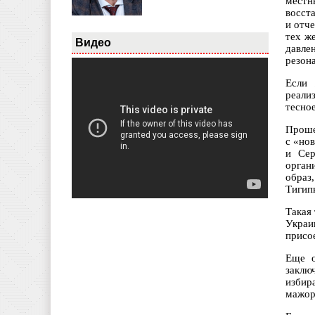
местн
восст
и отч
тех ж
Видео
давле
резон
Если 
реали
тесно
Проше
с «но
и Сер
орган
образ
Тигип
Такая
Украи
присо
Еще о
заклю
избир
мажор