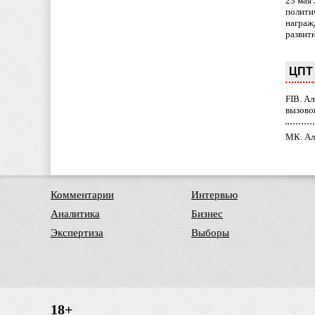
23 мая
полити
награж
развит
ЦПТ 
FIB. А
вызово
МК. Ал
Комментарии
Интервью
Аналитика
Бизнес
Экспертиза
Выборы
18+