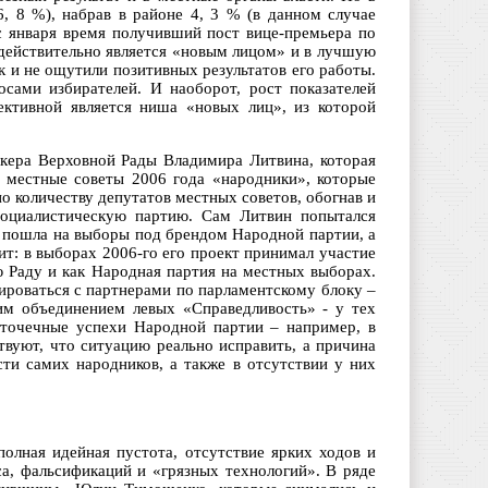
 8 %), набрав в районе 4, 3 % (в данном случае
 с января время получивший пост вице-премьера по
 действительно является «новым лицом» и в лучшую
к и не ощутили позитивных результатов его работы.
осами избирателей. И наоборот, рост показателей
ективной является ниша «новых лиц», из которой
кера Верховной Рады Владимира Литвина, которая
в местные советы 2006 года «народники», которые
о количеству депутатов местных советов, обогнав и
оциалистическую партию. Сам Литвин попытался
а пошла на выборы под брендом Народной партии, а
ит: в выборах 2006-го его проект принимал участие
 Раду и как Народная партия на местных выборах.
ироваться с партнерами по парламентскому блоку –
им объединением левых «Справедливость» - у тех
 точечные успехи Народной партии – например, в
твуют, что ситуацию реально исправить, а причина
ти самих народников, а также в отсутствии у них
олная идейная пустота, отсутствие ярких ходов и
а, фальсификаций и «грязных технологий». В ряде