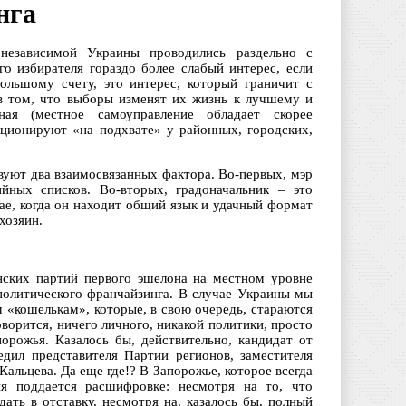
нга
езависимой Украины проводились раздельно с
 избирателя гораздо более слабый интерес, если
ольшому счету, это интерес, который граничит с
 в том, что выборы изменят их жизнь к лучшему и
ная (местное самоуправление обладает скорее
ционируют «на подхвате» у районных, городских,
вуют два взаимосвязанных фактора. Во-первых, мэр
йных списков. Во-вторых, градоначальник – это
чае, когда он находит общий язык и удачный формат
хозяин.
нских партий первого эшелона на местном уровне
политического франчайзинга. В случае Украины мы
 «кошелькам», которые, в свою очередь, стараются
оворится, ничего личного, никакой политики, просто
орожья. Казалось бы, действительно, кандидат от
ил представителя Партии регионов, заместителя
альцева. Да еще где!? В Запорожье, которое всегда
я поддается расшифровке: несмотря на то, что
ть в отставку, несмотря на, казалось бы, полный