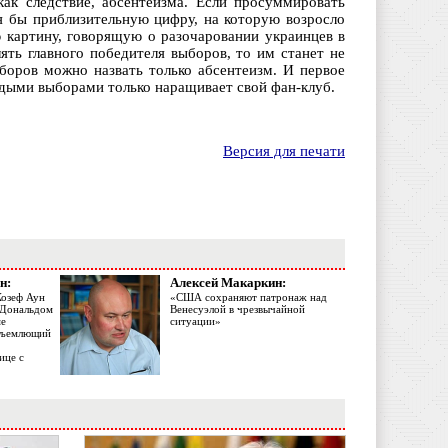
ак следствие, абсентеизма. Если просуммировать
тя бы приблизительную цифру, на которую возросло
 картину, говорящую о разочаровании украинцев в
ять главного победителя выборов, то им станет не
боров можно назвать только абсентеизм. И первое
ждыми выборами только наращивает свой фан-клуб.
Версия для печати
н:
Алексей Макаркин:
Жозеф Аун
«США сохраняют патронаж над
с Дональдом
Венесуэлой в чрезвычайной
ме
ситуации»
объемлющий
ице с