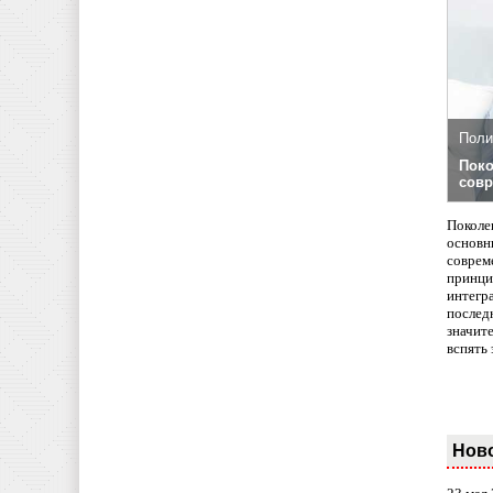
Поли
Поко
совр
Поколе
основн
совреме
принци
интегр
послед
значит
вспять 
Нов