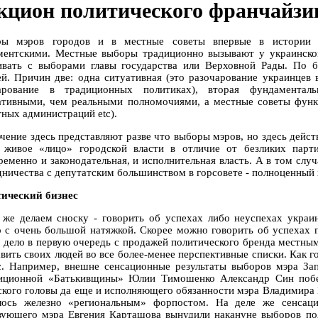
кцион политического франчайзи
ы мэров городов и в местные советы впервые в истории н
ментскими. Местные выборы традиционно вызывают у украинского
ивать с выборами главы государства или Верховной Рады. По б
ей. Причин две: одна ситуативная (это разочарование украинцев
арование в традиционных политиках), вторая фундаменталь
ативными, чем реальными полномочиями, а местные советы функ
тных администраций etc).
чение здесь представляют разве что выборы мэров, но здесь дейст
 живое «лицо» городской власти в отличие от безликих парти
ременно и законодательная, и исполнительная власть. А в том слу
дничества с депутатским большинством в горсовете - полноценный 
ический бизнес
 же делаем сноску - говорить об успехах либо неуспехах украи
 с очень большой натяжкой. Скорее можно говорить об успехах 
 дело в первую очередь с продажей политического бренда местным
авить своих людей во все более-менее перспективные списки. Как г
с. Например, внешне сенсационные результаты выборов мэра Зап
иционной «Батькивщины» Юлии Тимошенко Александр Син побед
ского головы да еще и исполняющего обязанности мэра Владимира К
лось железно «региональным» форпостом. На деле же сенсаци
вующего мэра Евгения Карташова вынудили накануне выборов пода