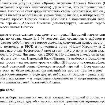
 зачете он уступил даже «Фронту перемен» Арсения Яценюка (6,
им только о данных экзит-полов). Дело в том, что за прошедшее
мике Тигипко не смог аргументировать своим избирателям, что он
ну отличается от остальных украинских политиков, а избиратели та
ультате проект Тигипко сильно разошелся с политическими запр
та перемен» Арсения Яценюка демонстрирует, насколько персп
ически выпал Тигипко.
дним отрицательным рекордом стал провал Народной партии спи
ила по стране около 1, 8 % голосов. Для сравнения: с выборов 
тавляют собой партию второго эшелона, удерживали первое место п
ю регионов, и БЮТ, и популярных тогда «Нашу Украину» и С
нить настолько феерический провал тем, что его политическая сил
родного Блока Литвина, как в 2006-м. Но в данном случае он лукав
х форматах – как Народный Блок Литвина на выборах в Верховную
на проста – на местном уровне ячейки НП просто не смогли сблок
нской селянской социал-демократической партией и Всеукраинск
ически не было реальных организаций на местах. Тем не менее,
слав-Хмельницком и ряде других небольших городов - свидетельс
него поражения – в недисциплинированности и неорганизованнос
егии развития своей политической силы.
дка боем
ые выборы запомнятся жестким контрастом: с одной стороны – п
мных находок, с другой - массированное применение админресурс