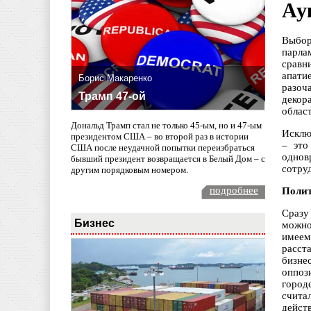
Ау
Выбор
парла
сравн
апати
Борис Макаренко
разоч
Трамп 47-ой
декор
облас
Дональд Трамп стал не только 45-ым, но и 47-ым
Исклю
президентом США – во второй раз в истории
– это
США после неудачной попытки переизбраться
однов
бывший президент возвращается в Белый Дом – с
сотру
другим порядковым номером.
подробнее
Полит
Сразу
Бизнес
можно
имеем
расст
бизне
оппоз
город
счита
дейст