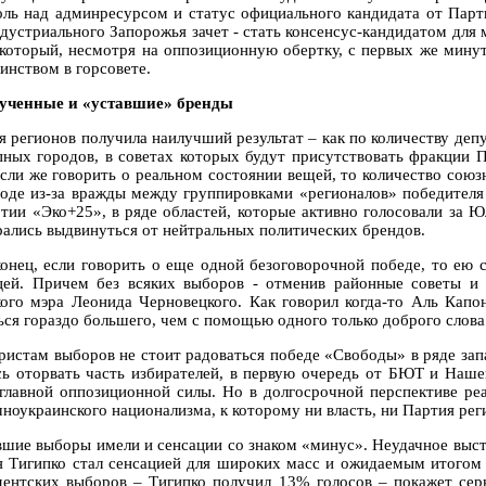
оль над админресурсом и статус официального кандидата от Парти
ндустриального Запорожья зачет - стать консенсус-кандидатом для
 который, несмотря на оппозиционную обертку, с первых же минут
инством в горсовете.
ученные и «уставшие» бренды
я регионов получила наилучший результат – как по количеству депу
пных городов, в советах которых будут присутствовать фракции П
Если же говорить о реальном состоянии вещей, то количество союз
оде из-за вражды между группировками «регионалов» победителя
ртии «Эко+25», в ряде областей, которые активно голосовали за
рались выдвинуться от нейтральных политических брендов.
конец, если говорить о еще одной безоговорочной победе, то ею 
цей. Причем без всяких выборов - отменив районные советы и 
кого мэра Леонида Черновецкого. Как говорил когда-то Аль Кап
ься гораздо большего, чем с помощью одного только доброго слов
ристам выборов не стоит радоваться победе «Свободы» в ряде зап
сь оторвать часть избирателей, в первую очередь от БЮТ и Наш
главной оппозиционной силы. Но в долгосрочной перспективе реа
чноукраинского национализма, к которому ни власть, ни Партия рег
шие выборы имели и сенсации со знаком «минус». Неудачное выст
я Тигипко стал сенсацией для широких масс и ожидаемым итогом 
дентских выборов – Тигипко получил 13% голосов – покажет серь