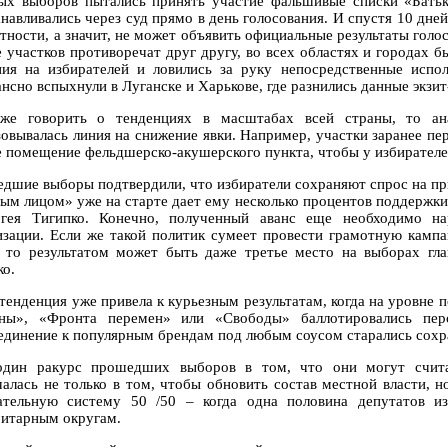
ых выборов пытались принять участие фальшивые списки «Бат
анавливались через суд прямо в день голосования. И спустя 10 дне
етности, а значит, не может объявить официальные результаты голо
е участков противоречат друг другу, во всех областях и городах 
ния на избирателей и ловились за руку непосредственные испо
ансно вспыхнули в Луганске и Харькове, где разнились данные экз
же говорить о тенденциях в масштабах всей страны, то ана
зовывалась линия на снижение явки. Например, участки заранее пе
е помещение фельдшерско-акушерского пункта, чтобы у избирателей
дшие выборы подтвердили, что избиратели сохраняют спрос на пр
вым лицом» уже на старте дает ему несколько процентов поддержк
гея Тигипко. Конечно, полученный аванс еще необходимо на
изации. Если же такой политик сумеет провести грамотную камп
, то результатом может быть даже третье место на выборах гла
ко.
 тенденция уже привела к курьезным результатам, когда на уровне
ны», «Фронта перемен» или «Свободы» баллотировались перс
единение к популярным брендам под любым соусом старались сохра
дин ракурс прошедших выборов в том, что они могут считат
чалась не только в том, чтобы обновить состав местной власти, н
ательную систему 50 /50 – когда одна половина депутатов и
итарным округам.