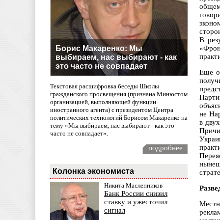
общем
говор
эконо
сторо
В рез
Борис Макаренко: Мы
«Фрон
практ
выбираем, нас выбирают - как
это часто не совпадает
Еще о
получ
Текстовая расшифровка беседы Школы
предс
гражданского просвещения (признана Минюстом
Парти
организацией, выполняющей функции
объяс
иностранного агента) с президентом Центра
не На
политических технологий Борисом Макаренко на
в дву
тему «Мы выбираем, нас выбирают - как это
Причи
часто не совпадает».
Украи
практ
подробнее
Перея
нынеш
Колонка экономиста
страт
Никита Масленников
Разве
Банк России снизил
ставку и ужесточил
Местн
сигнал
рекла