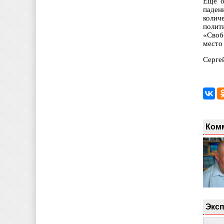
Еще о
паден
колич
полит
«Своб
место
Серге
Ком
Эксп