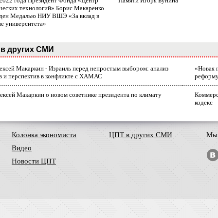
 2022 года Президент Фонда «Центр
Памяти Игоря Бунина
ческих технологий» Борис Макаренко
ден Медалью НИУ ВШЭ «За вклад в
ие университета»
в других СМИ
лексей Макаркин - Израиль перед непростым выбором: анализ
«Новая 
в и перспектив в конфликте с ХАМАС
реформ
ексей Макаркин о новом советнике президента по климату
Коммерс
кодекс
Колонка экономиста
ЦПТ в других СМИ
Мы 
Видео
Новости ЦПТ