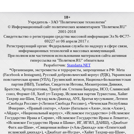
18+
Учредитель - ЗАО "Политические технологии"
© Информационный сайт политических комментариев "Политком.RU"
2001-2018
Свидетельство о регистрации средства массовой информации Эл № ФС77-
69227 от 06 апреля 2017 г.
Регистрирующий орган: Федеральная служба по надзору в сфере связи,
информационных технологий и массовых коммуникаций.
При полном или частичном использовании материалов сайта активная
гиперссылка на "Политком.RU" обязательна
Разработчик:
Standarta.NET
*Организации, экстремисты и террористы, запрещенные в РФ: Meta
(Facebook и Instagram), Русский добровольческий корпус (РДК), Украинская
повстанческая армия (УПА), Грузинский легион, Национал-Большевистская
партия (НБП), Талибан, Свидетели Иеговы, Мизантропик Дивижн,
Братство, Артподготовка, Тризуб им. Степана Бандеры, НСО, Славянский
союз, Формат-18, Хизб ут-Тахрир, Исламская партия Туркестана, Хайят
Тахрир аш-Шам, Таухид валь-Джихад, АУЕ, Братья мусульмане, Легион
«Свобода России» («Легион Свобода России»), «Чеченская Республика
Ичкерия», «Правый сектор», «Азов» (батальон «Азов», полк «Азов»),
«Айдар», «Национальный корпус», «Исламское государство» («Исламское
Государство Ирака и Сирии», «Исламское Государство Ирака и Леванта»,
«Исламское Государство Ирака и Шама», ИГ, ИГИЛ, ДАИШ), «Джабхат
Фатх аш-Шам», «Священная война» («Аль-Джихад» или «Египетский
исламский джихад»), «Джабхат ан-Нусра», «Хайят Тахрир-аш-Шам»,