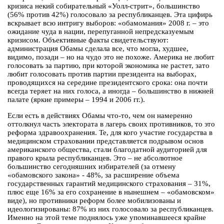
кризиса некий собирательный «Уолл-стрит», большинство
(56% против 42%) голосовало за республиканцев. Эта цифирь
вскрывает всю интригу выборов: «обамомания» 2008 г. – это
ожидание чуда в нации, перепуганной непредсказуемым
кризисом. Объективные факты свидетельствуют:
администрация Обамы сделала все, что могла, худшее,
видимо, позади – но на чудо это не похоже. Америка не любит
голосовать за партию, при которой экономика не растет, зато
любит голосовать против партии президента на выборах,
проводящихся на середине президентского срока: она почти
всегда теряет на них голоса, а иногда – большинство в нижней
палате (яркие примеры – 1994 и 2006 гг.).
Если есть в действиях Обамы что-то, чем он намеренно
оттолкнул часть электората в лагерь своих противников, то это
реформа здравоохранения. Те, для кого участие государства в
медицинском страховании представляется подрывом основ
американского общества, стали благодатной аудиторией для
правого крыла республиканцев. Это – не абсолютное
большинство сегодняшних избирателей (за отмену
«обамовского закона» - 48%, за расширение объема
государственных гарантий медицинского страхования – 31%,
плюс еще 16% за его сохранение в нынешнем – «обамовском»
виде), но противники реформ более мобилизованы и
идеологизированы: 87% из них голосовало за республиканцев.
Именно на этой теме поднялось уже упоминавшееся крайне