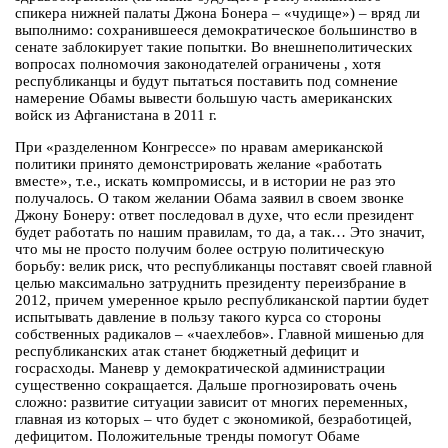
спикера нижней палаты Джона Бонера – «чудище») – вряд ли
выполнимо: сохранившееся демократическое большинство в
сенате заблокирует такие попытки. Во внешнеполитических
вопросах полномочия законодателей ограничены , хотя
республиканцы и будут пытаться поставить под сомнение
намерение Обамы вывести большую часть американских
войск из Афганистана в 2011 г.
При «разделенном Конгрессе» по нравам американской
политики принято демонстрировать желание «работать
вместе», т.е., искать компромиссы, и в истории не раз это
получалось. О таком желании Обама заявил в своем звонке
Джону Бонеру: ответ последовал в духе, что если президент
будет работать по нашим правилам, то да, а так… Это значит,
что мы не просто получим более острую политическую
борьбу: велик риск, что республиканцы поставят своей главной
целью максимально затруднить президенту переизбрание в
2012, причем умеренное крыло республиканской партии будет
испытывать давление в пользу такого курса со стороны
собственных радикалов – «чаехлебов». Главной мишенью для
республиканских атак станет бюджетный дефицит и
госрасходы. Маневр у демократической администрации
существенно сокращается. Дальше прогнозировать очень
сложно: развитие ситуации зависит от многих переменных,
главная из которых – что будет с экономикой, безработицей,
дефицитом. Положительные тренды помогут Обаме