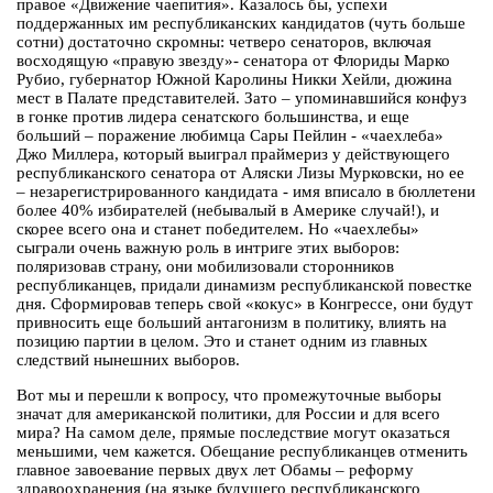
правое «Движение чаепития». Казалось бы, успехи
поддержанных им республиканских кандидатов (чуть больше
сотни) достаточно скромны: четверо сенаторов, включая
восходящую «правую звезду»- сенатора от Флориды Марко
Рубио, губернатор Южной Каролины Никки Хейли, дюжина
мест в Палате представителей. Зато – упоминавшийся конфуз
в гонке против лидера сенатского большинства, и еще
больший – поражение любимца Сары Пейлин - «чаехлеба»
Джо Миллера, который выиграл праймериз у действующего
республиканского сенатора от Аляски Лизы Мурковски, но ее
– незарегистрированного кандидата - имя вписало в бюллетени
более 40% избирателей (небывалый в Америке случай!), и
скорее всего она и станет победителем. Но «чаехлебы»
сыграли очень важную роль в интриге этих выборов:
поляризовав страну, они мобилизовали сторонников
республиканцев, придали динамизм республиканской повестке
дня. Сформировав теперь свой «кокус» в Конгрессе, они будут
привносить еще больший антагонизм в политику, влиять на
позицию партии в целом. Это и станет одним из главных
следствий нынешних выборов.
Вот мы и перешли к вопросу, что промежуточные выборы
значат для американской политики, для России и для всего
мира? На самом деле, прямые последствие могут оказаться
меньшими, чем кажется. Обещание республиканцев отменить
главное завоевание первых двух лет Обамы – реформу
здравоохранения (на языке будущего республиканского