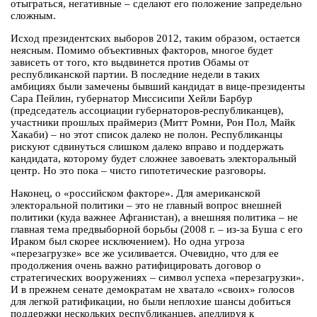
отыграться, негативные – сделают его положение запредельно
сложным.
Исход президентских выборов 2012, таким образом, остается
неясным. Помимо объективных факторов, многое будет
зависеть от того, кто выдвинется против Обамы от
республиканской партии. В последние недели в таких
амбициях были замечены бывший кандидат в вице-президенты
Сара Пейлин, губернатор Миссисипи Хейли Барбур
(председатель ассоциации губернаторов-республиканцев),
участники прошлых праймериз (Митт Ромни, Рон Пол, Майк
Хакаби) – но этот список далеко не полон. Республиканцы
рискуют сдвинуться слишком далеко вправо и поддержать
кандидата, которому будет сложнее завоевать электоральный
центр. Но это пока – чисто гипотетические разговоры.
Наконец, о «российском факторе». Для американской
электоральной политики – это не главный вопрос внешней
политики (куда важнее Афганистан), а внешняя политика – не
главная тема предвыборной борьбы (2008 г. – из-за Буша с его
Ираком был скорее исключением). Но одна угроза
«перезагрузке» все же усиливается. Очевидно, что для ее
продолжения очень важно ратифицировать договор о
стратегических вооружениях – символ успеха «перезагрузки».
И в прежнем сенате демократам не хватало «своих» голосов
для легкой ратификации, но были неплохие шансы добиться
поддержки нескольких республиканцев, апеллируя к