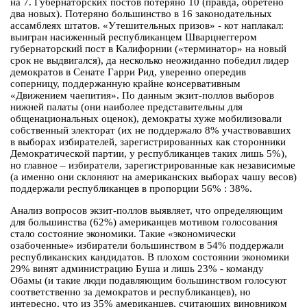
на 7. Губернаторских постов потеряно 10 (правда, обретено
два новых). Потеряно большинство в 16 законодательных
ассамблеях штатов. «Утешительных призов» - кот наплакал:
выигран насиженный республиканцем Шварцнеггером
губернаторский пост в Калифорнии («терминатор» на новый
срок не выдвигался), да несколько неожиданно победил лидер
демократов в Сенате Гарри Рид, уверенно опередив
соперницу, поддержанную крайне консервативным
«Движением чаепития». По данным экзит-поллов выборов
нижней палаты (они наиболее представительны для
общенациональных оценок), демократы хуже мобилизовали
собственный электорат (их не поддержало 8% участвовавших
в выборах избирателей, зарегистрированных как сторонники
Демократической партии, у республиканцев таких лишь 5%),
но главное – избиратели, зарегистрированные как независимые
(а именно они склоняют на американских выборах чашу весов)
поддержали республиканцев в пропорции 56% : 38%.
Анализ вопросов экзит-поллов выявляет, что определяющим
для большинства (62%) американцев мотивом голосования
стало состояние экономики. Такие «экономически
озабоченные» избиратели большинством в 54% поддержали
республиканских кандидатов. В плохом состоянии экономики
29% винят администрацию Буша и лишь 23% - команду
Обамы (и такие люди подавляющим большинством голосуют
соответственно за демократов и республиканцев), но
интересно, что из 35% американцев, считающих виновником