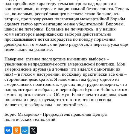
надпартийному характеру темы контроля над ядерными
вооружениями, интересам национальной безопасности. Теперь
же, во-первых, республиканцев в сенате стало больше, во-
вторых, прогнозируемая поляризация межпартийной борьбы
сделает такую аргументацию менее убедительной. Впрочем,
шансы не потеряны. Если мне не почудилось, и у наших
комментаторов американских выборов действительно
проскальзывают нотки злорадства по поводу поражения
демократов, то может, они рано радуются, а перезагрузка еще
имеет шанс на развитие.
Наверное, главное последствие нынешних выборов –
увеличение непредсказуемости американской политики. Мои
американские друзья (а я только что виделся с многими из
них) – в плохом настроении, поскольку практически все они –
сторонники демократов. Я напоминал им фразу одного из
американских политологов: «до сих пор трудно поверить, что
нация, которая и избрала, и переизбрала Буша и Чейни, потом
смогла проголосовать за Обаму». Если в чем-то американская
политика и предсказуема, то это в том, что она всегда
меняется, и выборы там – не пустой звук.
Борис Макаренко - Председатель правления Центра
политических технологий