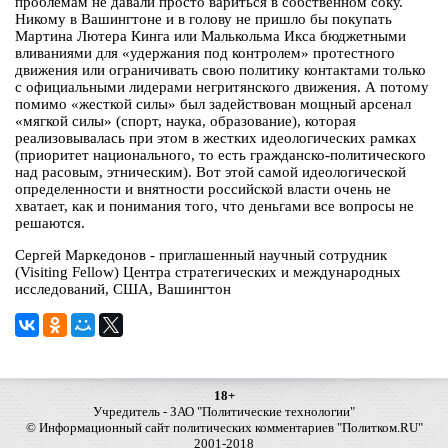
проблемам не давали просто вариться в собственном соку.
Никому в Вашингтоне и в голову не пришло бы покупать
Мартина Лютера Кинга или Малькольма Икса бюджетными
вливаниями для «удержания под контролем» протестного
движения или ограничивать свою политику контактами только
с официальными лидерами негритянского движения. А потому
помимо «жесткой силы» был задействован мощный арсенал
«мягкой силы» (спорт, наука, образование), которая
реализовывалась при этом в жестких идеологических рамках
(приоритет национального, то есть гражданско-политического
над расовым, этническим). Вот этой самой идеологической
определенности и внятности российской власти очень не
хватает, как и понимания того, что деньгами все вопросы не
решаются.
Сергей Маркедонов - приглашенный научный сотрудник
(Visiting Fellow) Центра стратегических и международных
исследований, США, Вашингтон
18+
Учредитель - ЗАО "Политические технологии"
© Информационный сайт политических комментариев "Политком.RU"
2001-2018