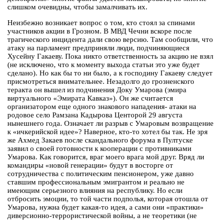
слишком очевидны, чтобы замалчивать их.
Неизбежно возникает вопрос о том, кто стоял за спинами
участников акции в Грозном. В МВД Чечни вскоре после
трагического инцидента дали свою версию. Там сообщили, что
атаку на парламент предприняли люди, подчиняющиеся
Хусейну Гакаеву. Пока никто ответственность за акцию не взял
(не исключено, что к моменту выхода статьи это уже будет
сделано). Но как бы то ни было, а к господину Гакаеву следует
присмотреться внимательнее. Незадолго до грозненского
теракта он вышел из подчинения Доку Умарова (эмира
виртуального «Эмирата Кавказ»). Он же считается
организатором еще одного знакового нападения- атаки на
родовое село Рамзана Кадырова Центорой 29 августа
нынешнего года. Означает ли разрыв с Умаровым возвращение
к «ичкерийской идее»? Наверное, кто-то хотел бы так. Не зря
же Ахмед Закаев после скандального форума в Пултуске
заявил о своей готовности к кооперации с противниками
Умарова. Как говорится, враг моего врага мой друг. Вряд ли
командиры «новой генерации» будут в восторге от
сотрудничества с политическим пенсионером, уже давно
ставшим профессиональным эмигрантом и реально не
имеющим серьезного влияния на республику. Но если
отбросить эмоции, то той части подполья, которая отошла от
Умарова, нужна будет какая-то идея, а сами они «практики»
диверсионно-террористической войны, а не теоретики (не