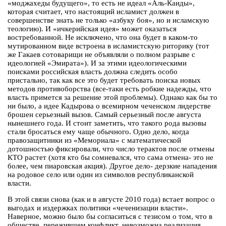
«моджахеды будущего», то есть не идеал «Аль-Каиды»,
которая считает, что настоящий исламист должен в
совершенстве знать не только «азбуку боя», но и исламскую
теологию). И «ичкерийская идея» может оказаться
востребованной. Не исключено, что она будет в каком-то
мутированном виде встроена в исламистскую риторику (тот
же Гакаев сотоварищи не объявляли о полном разрыве с
идеологией «Эмирата»). И за этими идеологическими
поисками российская власть должна следить особо
пристально, так как все это будет требовать поиска новых
методов противоборства (все-таки есть робкие надежды, что
власть примется за решение этой проблемы). Однако как бы то
ни было, а идее Кадырова о всемирном чеченском лидерстве
брошен серьезный вызов. Самый серьезный после августа
нынешнего года. И стоит заметить, что такого рода вызовы
стали бросаться ему чаще обычного. Одно дело, когда
правозащитники из «Мемориала» с математической
дотошностью фиксировали, что число терактов после отмены
КТО растет (хотя кто бы сомневался, что сама отмена- это не
более, чем пиаровская акция). Другое дело- дерзкие нападения
на родовое село или один из символов республиканской
власти.
В этой связи снова (как и в августе 2010 года) встает вопрос о
выгодах и издержках политики «чеченизации власти».
Наверное, можно было бы согласиться с тезисом о том, что в
обществе, пережившем конфликт, невозможна реализация