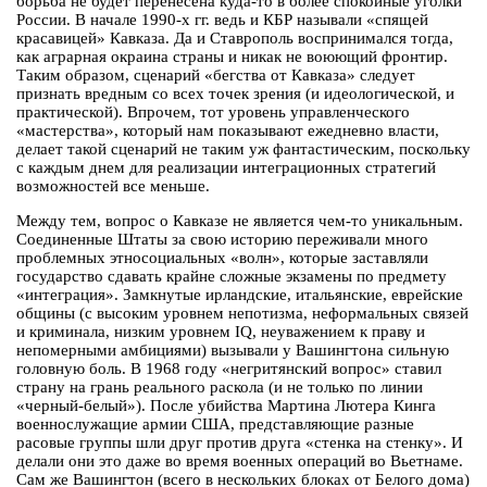
борьба не будет перенесена куда-то в более спокойные уголки
России. В начале 1990-х гг. ведь и КБР называли «спящей
красавицей» Кавказа. Да и Ставрополь воспринимался тогда,
как аграрная окраина страны и никак не воюющий фронтир.
Таким образом, сценарий «бегства от Кавказа» следует
признать вредным со всех точек зрения (и идеологической, и
практической). Впрочем, тот уровень управленческого
«мастерства», который нам показывают ежедневно власти,
делает такой сценарий не таким уж фантастическим, поскольку
с каждым днем для реализации интеграционных стратегий
возможностей все меньше.
Между тем, вопрос о Кавказе не является чем-то уникальным.
Соединенные Штаты за свою историю переживали много
проблемных этносоциальных «волн», которые заставляли
государство сдавать крайне сложные экзамены по предмету
«интеграция». Замкнутые ирландские, итальянские, еврейские
общины (с высоким уровнем непотизма, неформальных связей
и криминала, низким уровнем IQ, неуважением к праву и
непомерными амбициями) вызывали у Вашингтона сильную
головную боль. В 1968 году «негритянский вопрос» ставил
страну на грань реального раскола (и не только по линии
«черный-белый»). После убийства Мартина Лютера Кинга
военнослужащие армии США, представляющие разные
расовые группы шли друг против друга «стенка на стенку». И
делали они это даже во время военных операций во Вьетнаме.
Сам же Вашингтон (всего в нескольких блоках от Белого дома)