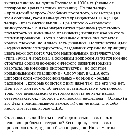
выглядел ничем не лучше Грозного в 1990е гг. (следы от
пожаров во время расовых волнений). Но где теперь
«ирландский вопрос» (особенно после того, как выходец из
этой общины Джон Кеннеди стал президентом США)? Где
теперь «итальянский вызов»? Где вопрос о «еврейской
замкнутости»? И даже негритянская проблема (достаточно
посмотреть на нынешнего президента) выглядит уже не столь
политизированной. Хотя в социальном плане она остается
крайне сложной, но и здесь есть динамика. Политические идеи
«африканской солидарности», разделения страны по принципу
цвета кожи остаются уделом маргинальных интеллектуалов
(типа Луиса Фарахана), а основным вопросом является именно
стратегия социально-экономического развития (бедные
кварталы, не имеющие инфраструктуры, но богатые
криминальными традициями). Спору нет, в США есть
широкий слой «профессиональных» борцов с «белым
расизмом», которые борются с ним даже там, где его уже нет.
При этом они громко обличают правительство и критически
трактуют американскую историю ничуть не хуже наших
северокавказских «борцов с имперским наследием». Однако (и
это факт принципиальной важности) они не видят для себя
иного отечества, кроме США.
Сталкивались ли Штаты с необходимостью насилия для
решения проблем интеграции? Бесспорно, и это насилие
проводилось там, где оно было оправдано. Но всем этим