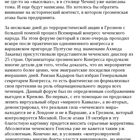
не где-то на «выселках», в в столице Чечни) уже написаны
тома. И еще будут написаны. Но хотелось бы обратить
внимание на исторический контекст, в котором грозненская
атака была предпринята.
За несколько дней до террористической акции в Грозном с
большой помпой прошел Всемирный конгресс чеченского
народа. На этом форуме (который в свою очередь проходил
вскоре после практически одноименного конгресса в
варшавском пригороде Пултуске под знаменами Ахмеда
Закаева) присутствовали представители чеченских диаспор из
25 стран. Организаторы грозненского Конгресса продумали
многие детали для того, чтобы доказать, что их мероприятие
намного более ценно, чем эмигрантские посиделки героев
вчерашних дней. Рамзан Кадыров был избран Генеральным
секретарем Конгресса, то есть фактически он формализовал
свои претензии на роль общенационального лидера всех
чеченцев. Данный форум был по определенным соображениям
выгоден и Кремлю. Во-первых, с его помощью он продолжал
лепить виртуальный образ «мирного Кавказа», а во-вторых,
демонстрировал, что реальная сила «чеченского мира»
находится не в Лондоне и не в Варшаве, а в Грозном, который
контролируется Москвой. После атаки 19 октября в эту
благостную картинку придется вносить серьезные коррективы.
Абсолютизм чеченского Генсека уже не кажется таким уж
абсолютным. Конечно же, в условиях «контролируемой
демократии» многие факты удастся микшировать, но многие