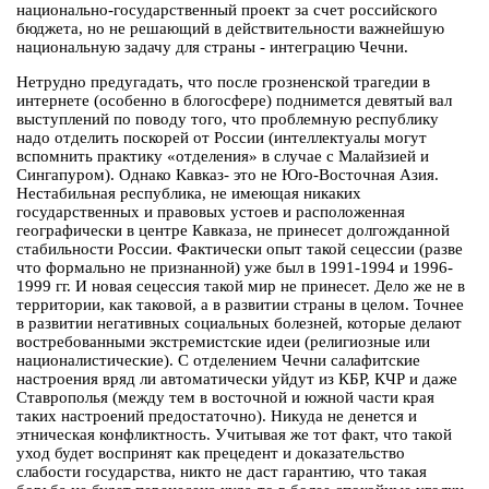
национально-государственный проект за счет российского
бюджета, но не решающий в действительности важнейшую
национальную задачу для страны - интеграцию Чечни.
Нетрудно предугадать, что после грозненской трагедии в
интернете (особенно в блогосфере) поднимется девятый вал
выступлений по поводу того, что проблемную республику
надо отделить поскорей от России (интеллектуалы могут
вспомнить практику «отделения» в случае с Малайзией и
Сингапуром). Однако Кавказ- это не Юго-Восточная Азия.
Нестабильная республика, не имеющая никаких
государственных и правовых устоев и расположенная
географически в центре Кавказа, не принесет долгожданной
стабильности России. Фактически опыт такой сецессии (разве
что формально не признанной) уже был в 1991-1994 и 1996-
1999 гг. И новая сецессия такой мир не принесет. Дело же не в
территории, как таковой, а в развитии страны в целом. Точнее
в развитии негативных социальных болезней, которые делают
востребованными экстремистские идеи (религиозные или
националистические). С отделением Чечни салафитские
настроения вряд ли автоматически уйдут из КБР, КЧР и даже
Ставрополья (между тем в восточной и южной части края
таких настроений предостаточно). Никуда не денется и
этническая конфликтность. Учитывая же тот факт, что такой
уход будет воспринят как прецедент и доказательство
слабости государства, никто не даст гарантию, что такая