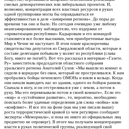
смелых демократических или либеральных проектов. И,
возможно, концентрация всех властных ресурсов в руках
одной группировки могла бы оправдываться ее
эффективностью в деле «замирения региона». До поры до
времени так оно и было. Но сегодня очевидно уже любому
неангажированному наблюдателю, что издержки от
«приватизации республики» Кадыровым и его командой
становятся все более высокими, чем приобретенные выгоды.
Мир в Чечне не наступает. В этом плане красноречивы
свидетельства депутатов из Свердловской области, которые в
составе делегации побывали у коллег из республики (слава
Богу, никто не погиб!). Вот что рассказал в интервью «Газете.
Ру» заместитель председателя областного собрания
уральского региона Анатолий Сухов: «Мы вышли из комнат и
сидели в коридоре без окон, который не простреливался. К нам
пробрались бойцы чеченского ОМОНа и взяли в кольцо. Когда
они начали выводить нас из здания, одного из бойцов ранили.
Сначала в ногу, и он отстреливался уже с земли, а потом в
руку. Мы его перевязывали потом в своей комнате». Если это
«мир» и «устойчивое развитие», то, вероятно, необходимо
поискать более удачные определения для слова «война» или
«конфликт». И все это на фоне (как мы уже писали выше)
роста террористической кривой (о чем регулярно сообщают
эксперты «Мемориала», и пока их никто из официальных лиц
предметно не опроверг). В итоге мы получаем концентрацию
власти в руках политической группы, реализующей свой