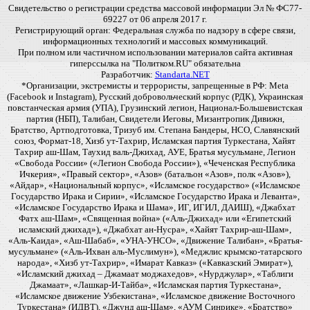
Свидетельство о регистрации средства массовой информации Эл № ФС77-
69227 от 06 апреля 2017 г.
Регистрирующий орган: Федеральная служба по надзору в сфере связи,
информационных технологий и массовых коммуникаций.
При полном или частичном использовании материалов сайта активная
гиперссылка на "Политком.RU" обязательна
Разработчик:
Standarta.NET
*Организации, экстремисты и террористы, запрещенные в РФ: Meta
(Facebook и Instagram), Русский добровольческий корпус (РДК), Украинская
повстанческая армия (УПА), Грузинский легион, Национал-Большевистская
партия (НБП), Талибан, Свидетели Иеговы, Мизантропик Дивижн,
Братство, Артподготовка, Тризуб им. Степана Бандеры, НСО, Славянский
союз, Формат-18, Хизб ут-Тахрир, Исламская партия Туркестана, Хайят
Тахрир аш-Шам, Таухид валь-Джихад, АУЕ, Братья мусульмане, Легион
«Свобода России» («Легион Свобода России»), «Чеченская Республика
Ичкерия», «Правый сектор», «Азов» (батальон «Азов», полк «Азов»),
«Айдар», «Национальный корпус», «Исламское государство» («Исламское
Государство Ирака и Сирии», «Исламское Государство Ирака и Леванта»,
«Исламское Государство Ирака и Шама», ИГ, ИГИЛ, ДАИШ), «Джабхат
Фатх аш-Шам», «Священная война» («Аль-Джихад» или «Египетский
исламский джихад»), «Джабхат ан-Нусра», «Хайят Тахрир-аш-Шам»,
«Аль-Каида», «Аш-Шабаб», «УНА-УНСО», «Движение Талибан», «Братья-
мусульмане» («Аль-Ихван аль-Муслимун»), «Меджлис крымско-татарского
народа», «Хизб ут-Тахрир», «Имарат Кавказ» («Кавказский Эмират»),
«Исламский джихад – Джамаат моджахедов», «Нурджулар», «Таблиги
Джамаат», «Лашкар-И-Тайба», «Исламская партия Туркестана»,
«Исламское движение Узбекистана», «Исламское движение Восточного
Туркестана» (ИДВТ), «Джунд аш-Шам», «АУМ Синрике», «Братство»