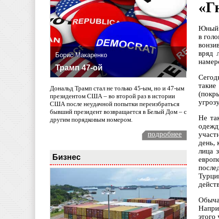
«Г
Юный 
в гол
вонзи
вряд 
Борис Макаренко
намер
Трамп 47-ой
Сегод
такие
Дональд Трамп стал не только 45-ым, но и 47-ым
(покр
президентом США – во второй раз в истории
угрозу
США после неудачной попытки переизбраться
бывший президент возвращается в Белый Дом – с
Не та
другим порядковым номером.
одежд
подробнее
участ
день,
лица 
Бизнес
европ
после
Турци
дейст
Обыча
Напри
этого