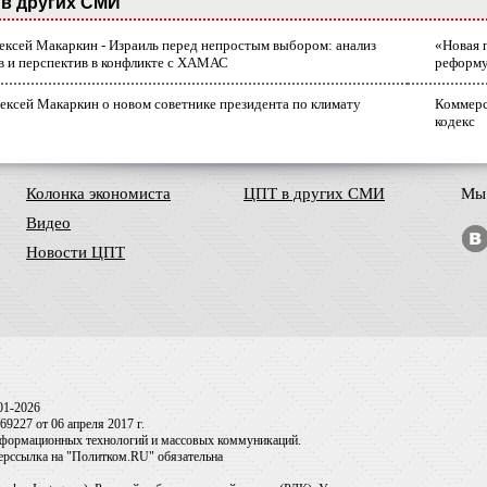
в других СМИ
лексей Макаркин - Израиль перед непростым выбором: анализ
«Новая 
в и перспектив в конфликте с ХАМАС
реформ
ексей Макаркин о новом советнике президента по климату
Коммерс
кодекс
Колонка экономиста
ЦПТ в других СМИ
Мы 
Видео
Новости ЦПТ
01-2026
9227 от 06 апреля 2017 г.
информационных технологий и массовых коммуникаций.
перссылка на "Политком.RU" обязательна