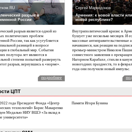
тком.RU
Сергей Маркедонов
ленческий разрыв в
Армения: к новой власти или
еменной России
новой республике?
нческий разрыв является одной из
Внутриполитический кризис в Арм
ых политических проблем
бушует уже несколько месяцев. И е
нной России, так как усугубляется
массовые антиправительственные а
пиальной разницей в вопросе
начавшиеся, как реакция на подпис
ации в глобальный мир. События
премьер-министром Николом Паши
них полутора лет являются в
совместного заявления о прекращен
ельной степени попыткой развернуть
Нагорном Карабахе, стихли в канун
этот разрыв, вернувшись к «норме».
новогодних празднеств, то в февра
года они получили новый импульс.
подробнее
по
ости ЦПТ
 2022 года Президент Фонда «Центр
Памяти Игоря Бунина
ческих технологий» Борис Макаренко
ден Медалью НИУ ВШЭ «За вклад в
ие университета»