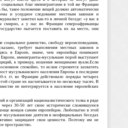
ие социальных благ иммигрантами в той же Франции
ь бы, такое положение вещей должно автоматически
иема и усердное следование местным законам и
журналист заметил как-то в личной беседе: «у вас в
ом смирно, а у нас во Франции североафриканцы
государство пытается поставить их на место, они
ле социальное равенство, свободу вероисповедания,
сказано, требует выполнения местных законов и
дясь в Европе, иначе, чем европейцы понимают
 в Европе, иммигранты-мусульмане порой выступают
адиций, к примеру, ношения женщинами вуали.Если
 основном спокойно, то ислам стремится захватить
рост мусульманского населения Европы в последние
60-х гг. во Франции действовало порядка четырех
ругой стране их насчитывается по нескольку тысяч. В
шинстве не интегрируется в население европейских
ий и организаций националистического толка в ряде
а через 30-50 лет свою исторически сложившуюся
 конце концов самим европейцам. Любопытно в этой
ые мусульманские деятели в неофициальных беседах
 активно защищают свои ценности. Поэтому им не
ое пространство.