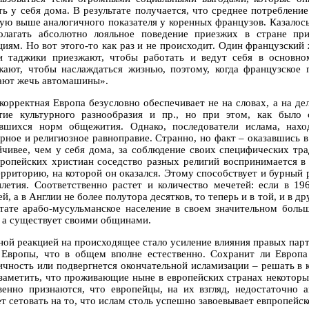
ть у себя дома. В результате получается, что среднее потреблен
тую выше аналогичного показателя у коренных французов. Казалос
олагать абсолютно лояльное поведение приезжих в стране пр
циям. Но вот этого-то как раз и не происходит. Один французский 
и таджики приезжают, чтобы работать и ведут себя в основн
жают, чтобы наслаждаться жизнью, поэтому, когда французское 
ают жечь автомашины».
корректная Европа безусловно обеспечивает не на словах, а на де
тие культурного разнообразия и пр., но при этом, как было 
вшихся норм общежития. Однако, последователи ислама, нахо
урное и религиозное равноправие. Странно, но факт – оказавшись
йчивее, чем у себя дома, за соблюдение своих специфических тр
вропейских христиан соседство разных религий воспринимается в
ерриторию, на которой он оказался. Этому способствует и бурный 
илетия. Соответственно растет и количество мечетей: если в 19
й, а в Англии не более полутора десятков, то теперь и в той, и в д
ьтате арабо-мусульманское население в своем значительном боль
, а существует своими общинами.
ной реакцией на происходящее стало усиление влияния правых парт
 Европы, что в общем вполне естественно. Сохранит ли Европ
ичность или подвергнется окончательной исламизации – решать в
 заметить, что проживающие ныне в европейских странах некотор
венно признаются, что европейцы, на их взгляд, недостаточно
т сетовать на то, что ислам столь успешно завоевывает евпропейск