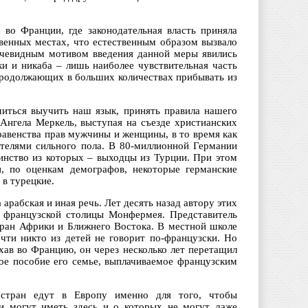
 во Франции, где законодательная власть приняла
венных местах, что естественным образом вызвало
очевидным мотивом введения данной меры явились
ки и никаба – лишь наиболее чувствительная часть
продолжающих в больших количествах прибывать из
емиться выучить наш язык, принять правила нашего
 Ангела Меркель, выступая на съезде христианских
равенства прав мужчины и женщины, в то время как
ителями сильного пола. В 80-миллионной Германии
нство из которых – выходцы из Турции. При этом
и, по оценкам демографов, некоторые германские
 в турецкие.
арабская и иная речь. Лет десять назад автору этих
а французской столицы Монфермея. Представитель
стран Африки и Ближнего Востока. В местной школе
чти никто из детей не говорит по-французски. Но
хав во Францию, он через несколько лет перетащил
ое пособие его семье, выплачиваемое французским
 стран едут в Европу именно для того, чтобы
и могут иметь здесь и о которых не могут даже