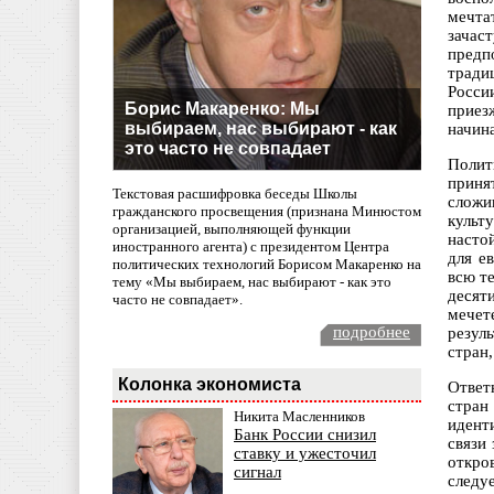
мечта
зачас
предп
тради
Росси
Борис Макаренко: Мы
приез
выбираем, нас выбирают - как
начин
это часто не совпадает
Полит
приня
Текстовая расшифровка беседы Школы
сложи
гражданского просвещения (признана Минюстом
культ
организацией, выполняющей функции
насто
иностранного агента) с президентом Центра
для е
политических технологий Борисом Макаренко на
всю т
тему «Мы выбираем, нас выбирают - как это
десят
часто не совпадает».
мечете
подробнее
резул
стран
Колонка экономиста
Ответ
стран
Никита Масленников
идент
Банк России снизил
связи
ставку и ужесточил
откро
сигнал
следуе