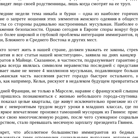
видят лицо своей родственницы, лишь когда смотрят на ее труп.
ледние недели тема никаба и бурки – одна из наиболее горячих
ие о запрете ношения этих элементов женского одеяния в общест
сты со стороны радикально настроеннных мусульман. Наиболее 
ажения безопасности. Однако сегодня в Европе споры вокруг бур
до более широкой и глубокой проблемы интеграции иммигрантов, 
и, Ближнего и Среднего Востока и других мест.
 кто хочет жить в нашей стране, должен уважать ее законы, стр
ития и все статьи нашей конституции», заявила на днях канцлер
ратов в Майнце. Сказанное, в частности, подразумевает гарантию 
джа всегда являлась символом неравенства последней с представ
вает ныне не менее 4 миллионов мусульман, подавляющее больши
ьманская часть населения растет гораздо быстрее остального, 
а, как например, Кельн, рискуют в недалеком будущем превратиться
дней Франции, не только в Марселе, наравне с французской слышна 
 пришлось познакомиться с жизнью небольшого города-спутник
 показал целые кварталы, где живут исключительно приезжие из 
ля с невероятным трудом ведут уроки в младших классах, где по
 яркое впечатление произвел тамошний мусорщик из Гвинеи: прие
все свою многочисленную родню, после чего суммарное социальн
арством, стало превышать месячную зарплату президента Гвинеи.
крет, что абсолютное большинство иммигрантов из бедных
льзоваться теми огромными социальными выгодами, которые он