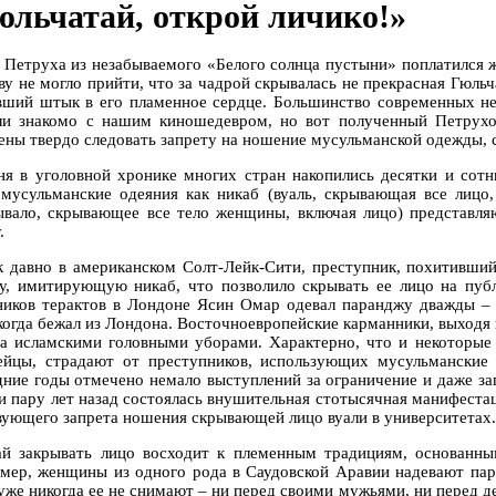
юльчатай, открой личико!»
Петруха из незабываемого «Белого солнца пустыни» поплатился ж
ову не могло прийти, что за чадрой скрывалась не прекрасная Гюль
вший штык в его пламенное сердце. Большинство современных не
ли знакомо с нашим киношедевром, но вот полученный Петрухо
ены твердо следовать запрету на ношение мусульманской одежды,
ня в уголовной хронике многих стран накопились десятки и сот
 мусульманские одеяния как никаб (вуаль, скрывающая все лицо,
ывало, скрывающее все тело женщины, включая лицо) представл
.
к давно в американском Солт-Лейк-Сити, преступник, похитивши
у, имитирующую никаб, что позволило скрывать ее лицо на публ
ников терактов в Лондоне Ясин Омар одевал паранджу дважды – 
 когда бежал из Лондона. Восточноевропейские карманники, выходя
за исламскими головными уборами. Характерно, что и некоторые 
ейцы, страдают от преступников, использующих мусульманские
дние годы отмечено немало выступлений за ограничение и даже з
и пару лет назад состоялась внушительная стотысячная манифестац
вующего запрета ношения скрывающей лицо вуали в университетах.
й закрывать лицо восходит к племенным традициям, основанным
мер, женщины из одного рода в Саудовской Аравии надевают пар
 уже никогда ее не снимают – ни перед своими мужьями, ни перед 