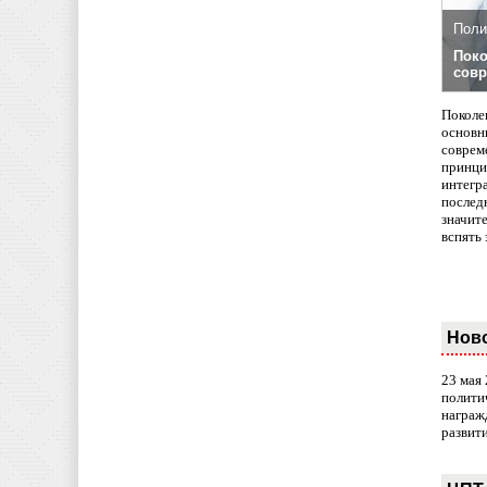
Поли
Поко
совр
Поколе
основн
совреме
принци
интегр
послед
значит
вспять 
Нов
23 мая
полити
награж
развит