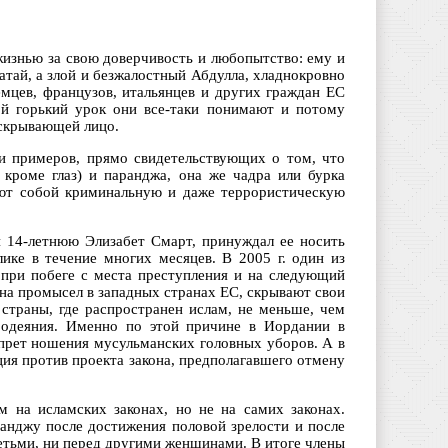
изнью за свою доверчивость и любопытство: ему и
чатай, а злой и безжалостный Абдулла, хладнокровно
мцев, французов, итальянцев и других граждан ЕС
й горький урок они все-таки понимают и потому
 скрывающей лицо.
ни примеров, прямо свидетельствующих о том, что
 кроме глаз) и паранджа, она же чадра или бурка
яют собой криминальную и даже террористическую
й 14-летнюю Элизабет Смарт, принуждал ее носить
ике в течение многих месяцев. В 2005 г. один из
при побеге с места преступления и на следующий
 на промысел в западных странах ЕС, скрывают свои
страны, где распространен ислам, не меньше, чем
 одеяния. Именно по этой причине в Иордании в
апрет ношения мусульманских головных уборов. А в
ия против проекта закона, предполагавшего отмену
 на исламских законах, но не на самих законах.
анджу после достижения половой зрелости и после
детьми, ни перед другими женщинами. В итоге члены