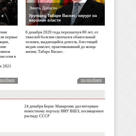
Эмиль Дабагян
 к
Уругваец Табаре Васкес: хирург на
вершине власти
ении
6 декабря 2020 года перешагнув 80 лет, от
сли первые
тяжелой болезни скончался обаятельный
кции,
человек, выдающийся деятель, блестящий
ание
медик онколог, практиковавший до конца
няном
жизни, Табаре Васкес.
ии огня в
ле 2021
дробнее
подробнее
24 декабря Борис Макаренко дал интервью
новостному порталу НИУ ВШЭ, посвященное
распаду СССР