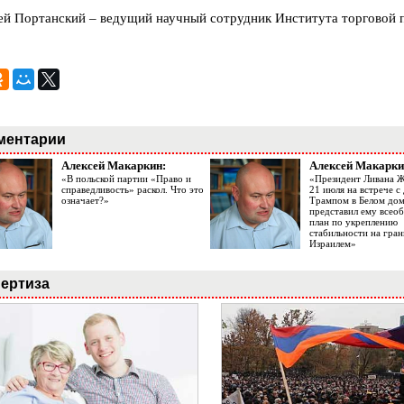
ей Портанский – ведущий научный сотрудник Института торговой
ментарии
Алексей Макаркин:
Алексей Макарки
«В польской партии «Право и
«Президент Ливана 
справедливость» раскол. Что это
21 июля на встрече 
означает?»
Трампом в Белом до
представил ему все
план по укреплению
стабильности на гран
Израилем»
ертиза