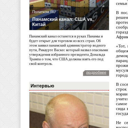
семьи 
Политком.RU
В пос
решен
Панамский канал: США vs.
проте
Китай
сообр
гораз
Панамский канал останется в руках Панамы и
Африк
будет открыт для торговли из всех стран. Об
этом заявил панамский администратор водного
«Тот,
пути, Рикаурте Васкес который назвал опасными
общеж
утверждения избранного президента Дональда
демок
Трампа о том, что США должны взять его под
паран
свой контроль.
прожи
мусул
подробнее
город
В сосе
Интервью
строк
мэрии
учите
самое
сюда 
госуд
Не се
воспо