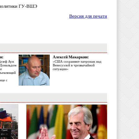
 политики ГУ-ВШЭ
Версия для печати
н:
Алексей Макаркин:
Жозеф Аун
«США сохраняют патронаж над
с Дональдом
Венесуэлой в чрезвычайной
ме
ситуации»
объемлющий
ице с