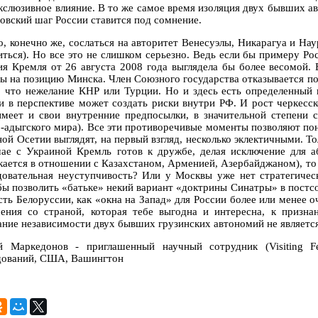
экслюзивное влияние. В то же самое время изоляция двух бывших ав
товский шаг России ставится под сомнение.
, конечно же, сослаться на авторитет Венесуэлы, Никарагуа и Нау
иться). Но все это не слишком серьезно. Ведь если бы примеру Ро
ия Кремля от 26 августа 2008 года выглядела бы более весомой. 
ы на позицию Минска. Член Союзного государства отказывается пой
, что нежелание КНР или Турции. Но и здесь есть определенный
и в перспективе может создать риски внутри РФ. И рост черкесск
имеет и свои внутренние предпосылки, в значительной степени с
о-адыгского мира). Все эти противоречивые моменты позволяют п
ой Осетии выглядят, на первый взгляд, несколько эклектичными. То
чае с Украиной Кремль готов к дружбе, делая исключение для а
кается в отношении с Казахстаном, Арменией, Азербайджаном), то
довательная неуступчивость? Или у Москвы уже нет стратегичес
бы позволить «батьке» некий вариант «доктрины Синатры» в постсо
сть Белоруссии, как «окна на Запад» для России более или менее о
ения со страной, которая тебе выгодна и интересна, к призн
ание независимости двух бывших грузинских автономий не являетс
й Маркедонов - приглашенный научный сотрудник (Visiting F
дований, США, Вашингтон