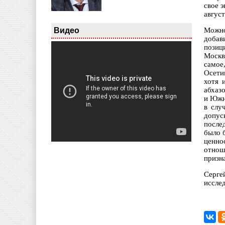
свое 
авгус
Видео
Можно
добав
позиц
Москв
самое
Осети
хотя 
абхаз
и Южн
в слу
допус
после
было 
ценно
отнош
призн
Серге
иссле