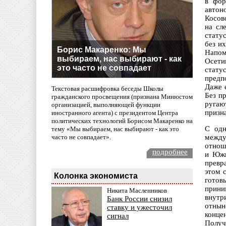
в фор
автон
Косов
на сл
стату
без и
Борис Макаренко: Мы
Напом
выбираем, нас выбирают - как
Осети
это часто не совпадает
стату
предп
Даже 
Текстовая расшифровка беседы Школы
Без п
гражданского просвещения (признана Минюстом
ругаю
организацией, выполняющей функции
призн
иностранного агента) с президентом Центра
политических технологий Борисом Макаренко на
С одн
тему «Мы выбираем, нас выбирают - как это
часто не совпадает».
между
отнош
подробнее
и Южн
превр
этом 
Колонка экономиста
готов
прини
Никита Масленников
внутр
Банк России снизил
отнын
ставку и ужесточил
конце
сигнал
Получ