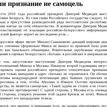
ли признание не самоцель
уста 2010 года российский президент Дмитрий Медведев выст
блики Беларусь. Из слов главы Российского государства следует, 
щав в присутствии руководителей ряда постсоветских республик
нив взятые на себя обязательства. В комментарии Дмитрия Медв
тельствующий об эскалации российско-белорусского информацио
азский фактор» играет не последнюю роль…
орусском эфире звучит Михаил Саакашвили, дающий широкие аван
ого союзника (формально Минск не вышел из правовой базы дово
ят, как банального обманщика. Влиятельные зарубежные издани
дения в оценках белорусского «Батьки» в российских и американс
 тем, августовское выступление Дмитрия Медведева интересн
оотношений Минска и Москвы. Накануне второй годовщины август
сировать оценки российского президента относительно призна
дев только выпадами в адрес «батьки» не ограничился. Он обозна
ективы международной легитимации двух бывших грузинских а
ересована в том, чтобы Абхазию и Южную Осетию признавали.
арства, не является самоцелью. «Такой задачи не стояло и не стои
ктическое противоречие? С одной стороны, у Москвы есть очевид
й стороны, ускорять решение этой задачи Кремль не хочет. Фина
еркивает его предыдущие тезисы.
ается, что интерес к признанию есть, но задачи обеспечивать это