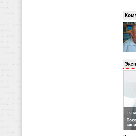
Ком
Эксп
Поли
Поко
совр