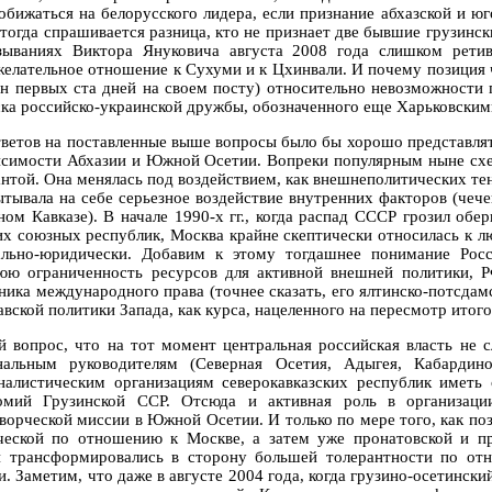
 обижаться на белорусского лидера, если признание абхазской и ю
 тогда спрашивается разница, кто не признает две бывшие грузинс
зываниях Виктора Януковича августа 2008 года слишком рети
желательное отношение к Сухуми и к Цхинвали. И почему позиция 
ун первых ста дней на своем посту) относительно невозможности
ска российско-украинской дружбы, обозначенного еще Харьковски
тветов на поставленные выше вопросы было бы хорошо представля
исимости Абхазии и Южной Осетии. Вопреки популярным ныне схе
антой. Она менялась под воздействием, как внешнеполитических те
ытывала на себе серьезное воздействие внутренних факторов (чече
ном Кавказе). В начале 1990-х гг., когда распад СССР грозил об
х союзных республик, Москва крайне скептически относилась к л
льно-юридически. Добавим к этому тогдашнее понимание Росс
юю ограниченность ресурсов для активной внешней политики, РФ
ника международного права (точнее сказать, его ялтинско-потсдам
авской политики Запада, как курса, нацеленного на пересмотр итог
й вопрос, что на тот момент центральная российская власть не 
нальным руководителям (Северная Осетия, Адыгея, Кабардино
налистическим организациям северокавказских республик имет
омий Грузинской ССР. Отсюда и активная роль в организаци
ворческой миссии в Южной Осетии. И только по мере того, как поз
ческой по отношению к Москве, а затем уже пронатовской и пр
и трансформировались в сторону большей толерантности по о
и. Заметим, что даже в августе 2004 года, когда грузино-осетинск