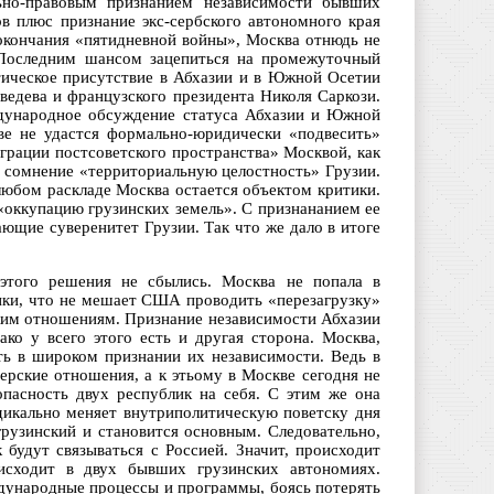
но-правовым признанием независимости бывших
в плюс признание экс-сербского автономного края
 окончания «пятидневной войны», Москва отнюдь не
 Последним шансом зацепиться на промежуточный
тическое присутствие в Абхазии и в Южной Осетии
едева и французского президента Николя Саркози.
ждународное обсуждение статуса Абхазии и Южной
кве не удастся формально-юридически «подвесить»
грации постсоветского пространства» Москвой, как
д сомнение «территориальную целостность» Грузии.
 любом раскладе Москва остается объектом критики.
«оккупацию грузинских земель». С признананием ее
ющие суверенитет Грузии. Так что же дало в итоге
этого решения не сбылись. Москва не попала в
ики, что не мешает США проводить «перезагрузку»
ким отношениям. Признание независимости Абхазии
о у всего этого есть и другая сторона. Москва,
ь в широком признании их независимости. Ведь в
ерские отношения, а к этьому в Москве сегодня не
зопасность двух республик на себя. С этим же она
адикально меняет внутриполитическую поветску дня
рузинский и становится основным. Следовательно,
 будут связываться с Россией. Значит, происходит
оисходит в двух бывших грузинских автономиях.
ждународные процессы и программы, боясь потерять