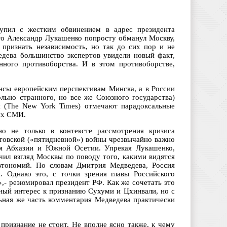
упил с жестким обвинением в адрес президента
что Александр Лукашенко попросту обманул Москву,
 признать независимость, но так до сих пор и не
едева большинство экспертов увидели новый факт,
нного противоборства. И в этом противоборстве,
сы европейским перспективам Минска, а в России
льно странного, но все же Союзного государства)
я (The New York Times) отмечают парадоксальные
ких СМИ.
о не только в контексте рассмотрения кризиса
овской («пятидневной») войны чрезвычайно важно
ния Абхазии и Южной Осетии. Упрекая Лукашенко,
чил взгляд Москвы по поводу того, какими видятся
втономий. По словам Дмитрия Медведева, Россия
 Однако это, с точки зрения главы Российского
т»,- резюмировал президент РФ. Как же сочетать это
ный интерес к признанию Сухуми и Цхинвали, но с
льная же часть комментария Медведева практически
 признание не стоит. Не вполне ясно также, к чему