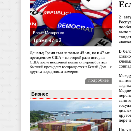
Ес
2 авг
Респу
пообе
выпол
Борис Макаренко
свиде
Трамп 47-ой
«кавк
В бел
Дональд Трамп стал не только 45-ым, но и 47-ым
главн
президентом США – во второй раз в истории
клейм
США после неудачной попытки переизбраться
совпа
бывший президент возвращается в Белый Дом – с
другим порядковым номером.
Между
подробнее
взаим
зафик
Медве
Бизнес
персп
заинт
госуд
диале
друго
переч
Получ