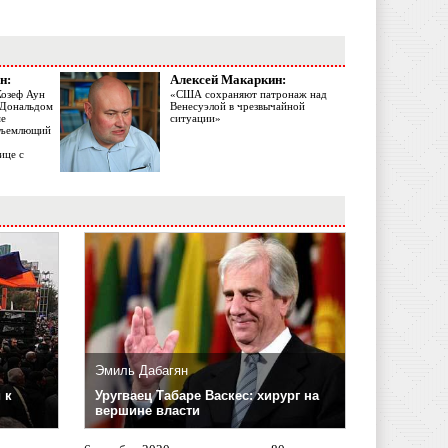
н:
Алексей Макаркин:
Жозеф Аун
«США сохраняют патронаж над
с Дональдом
Венесуэлой в чрезвычайной
ме
ситуации»
объемлющий
ице с
Эмиль Дабагян
 к
Уругваец Табаре Васкес: хирург на
вершине власти