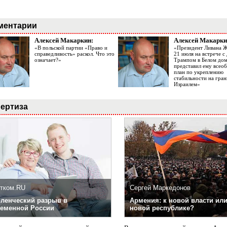
ментарии
Алексей Макаркин:
Алексей Макарки
«В польской партии «Право и
«Президент Ливана 
справедливость» раскол. Что это
21 июля на встрече 
означает?»
Трампом в Белом до
представил ему все
план по укреплению
стабильности на гран
Израилем»
ертиза
тком.RU
Сергей Маркедонов
ленческий разрыв в
Армения: к новой власти или
еменной России
новой республике?