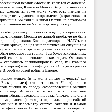
гоосетинской независимости не является самоцелью.
кие автономии, Киев или Минск? Ведь при желании в
вые следопыты тоже могут усмотреть намеки на
четвертого украинского президента (выраженная им
 признания Абхазии и Южной Осетии не остановила
ми соглашениями по Черноморскому флоту?
ть себе динамику российских подходов к признанию
мам, позиция Москвы по данной проблеме не была
нденций (признание Косово, расширение НАТО), так
нский кризис, общая этнополитическая ситуация на
ернуться своим вторым изданием уже на территории
юбым пересмотрам границ. Тем более закрепленных
ией своих внешнеполитических задач. Осознавая
 стремилась позиционировать себя, как главного
ской версии) и его бенефициария. Отсюда и критика
ов Второй мировой войны в Европе.
слишком мешала (и не могла сильно помешать) как
-Балкария, де-факто независимая Чечня), так и
ь свои мнения по поводу самоопределения бывших
и блокады Абхазии, и готовность к совместной
иция Тбилиси эволюционировала (сначала она стала
оамериканской), взгляды официальной российской
тношению к пересмотру статуса Абхазии и Южной
ий конфликт после 12 лет «заморозки» снова перешел