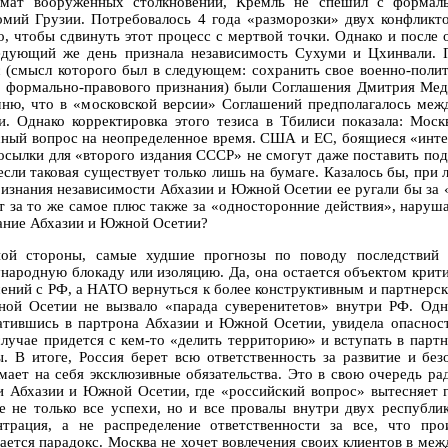
мат вооруженных столкновений, Кремль не спешил c формаль
омий Грузии. Потребовалось 4 года «разморозки» двух конфликто
о, чтобы сдвинуть этот процесс с мертвой точки. Однако и после
едующий же день признала независимость Сухуми и Цхинвали.
с (смысл которого был в следующем: сохранить свое военно-поли
х формально-правового признания) были Соглашения Дмитрия Медв
ню, что в «московской версии» Соглашений предполагалось ме
и. Однако корректировка этого тезиса в Тбилиси показала: Мос
сный вопрос на неопределенное время. США и ЕС, боящиеся «инте
осылки для «второго издания СССР» не смогут даже поставить по
если таковая существует только лишь на бумаге. Казалось бы, при
ризнания независимости Абхазии и Южной Осетии ее ругали бы за 
т за то же самое плюс также за «односторонние действия», наруша
ание Абхазии и Южной Осетии?
ой стороны, самые худшие прогнозы по поводу последствий 
народную блокаду или изоляцию. Да, она остается объектом крит
ений с РФ, а НАТО вернуться к более конструктивным и партнерс
ой Осетии не вызвало «парада суверенитетов» внутри РФ. Однак
атившись в партрона Абхазии и Южной Осетии, увидела опасност
случае придется с кем-то «делить территорию» и вступать в партн
ы. В итоге, Россия берет всю ответственность за развитие и бе
мает на себя эксклюзивные обязательства. Это в свою очередь р
и Абхазии и Южной Осетии, где «российский вопрос» вытесняет г
е не только все успехи, но и все провалы внутри двух республик
нтрация, а не распределение ответственности за все, что пр
ается парадокс. Москва не хочет вовлечения своих клиентов в ме