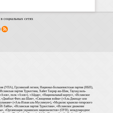
в социальных сетях
рмия (УПА), Грузинский легион, Национал-Большевистская партия (НБП),
Исламская партия Туркестана, Хайят Тахрир аш-Шам, Таухид валь-
 «Азов», полк «Азов»), «Айдар», «Национальный корпус», «Исламское
), «Джабхат Фатх аш-Шам», «Священная война» («Аль-Джихад» или
ульмане» («Аль-Ихван аль-Муслимун»), «Меджлис крымско-татарского
И-Тайба», «Исламская партия Туркестана», «Исламское движение
ры», «Организация украинских националистов» (ОУН), международное