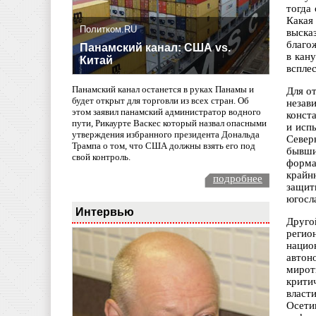
тогда
Какая
Политком.RU
выска
благо
Панамский канал: США vs.
в кан
Китай
вспле
Панамский канал останется в руках Панамы и
Для о
будет открыт для торговли из всех стран. Об
незав
этом заявил панамский администратор водного
конст
пути, Рикаурте Васкес который назвал опасными
и исп
утверждения избранного президента Дональда
Север
Трампа о том, что США должны взять его под
бывши
свой контроль.
форма
крайн
подробнее
защит
югосл
Интервью
Друго
регио
нацио
автон
мирот
крити
власт
Осети