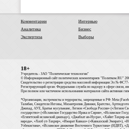
Комментарии
Интервью
Аналитика
Бизнес
Экспертиза
Выборы
18+
Учредитель - ЗАО "Политические технологии"
© Информационный сайт политических комментариев "Политком.RU" 20
Свидетельство о регистрации средства массовой информации Эл № ФС77-6
Регистрирующий орган: Федеральная служба по надзору в сфере связи, 
При полном или частичном использовании материалов сайта активная ги
*Организации, экстремисты и террористы, запрещенные в РФ: Meta (Faceb
Талибан, Свидетели Иеговы, Мизантропик Дивижн, Братство, Артподготов
Джихад, АУЕ, Братья мусульмане, Легион «Свобода России» («Легион Св
государство» («Исламское Государство Ирака и Сирии», «Исламское Го
«Египетский исламский джихад»), «Джабхат ан-Нусра», «Хайят Тахрир
народа», «Хизб ут-Тахрир», «Имарат Кавказ» («Кавказский Эмират»), «
Узбекистана», «Исламское движение Восточного Туркестана» (ИДВТ), «