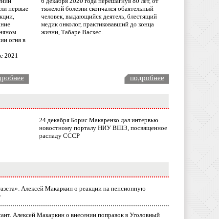
ении
6 декабря 2020 года перешагнув 80 лет, от
сли первые
тяжелой болезни скончался обаятельный
кции,
человек, выдающийся деятель, блестящий
ание
медик онколог, практиковавший до конца
няном
жизни, Табаре Васкес.
ии огня в
ле 2021
дробнее
подробнее
24 декабря Борис Макаренко дал интервью
новостному порталу НИУ ВШЭ, посвященное
распаду СССР
газета». Алексей Макаркин о реакции на пенсионную
у
ант. Алексей Макаркин о внесении поправок в Уголовный