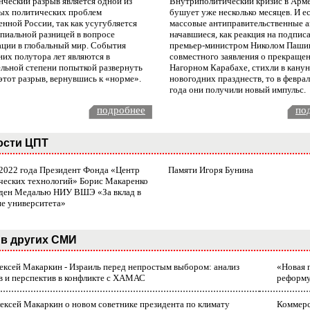
нческий разрыв является одной из
Внутриполитический кризис в Арм
ых политических проблем
бушует уже несколько месяцев. И е
нной России, так как усугубляется
массовые антиправительственные а
пиальной разницей в вопросе
начавшиеся, как реакция на подпис
ации в глобальный мир. События
премьер-министром Николом Паши
них полутора лет являются в
совместного заявления о прекращен
ельной степени попыткой развернуть
Нагорном Карабахе, стихли в канун
этот разрыв, вернувшись к «норме».
новогодних празднеств, то в февра
года они получили новый импульс.
подробнее
по
ости ЦПТ
 2022 года Президент Фонда «Центр
Памяти Игоря Бунина
ческих технологий» Борис Макаренко
ден Медалью НИУ ВШЭ «За вклад в
ие университета»
в других СМИ
лексей Макаркин - Израиль перед непростым выбором: анализ
«Новая 
в и перспектив в конфликте с ХАМАС
реформ
ексей Макаркин о новом советнике президента по климату
Коммерс