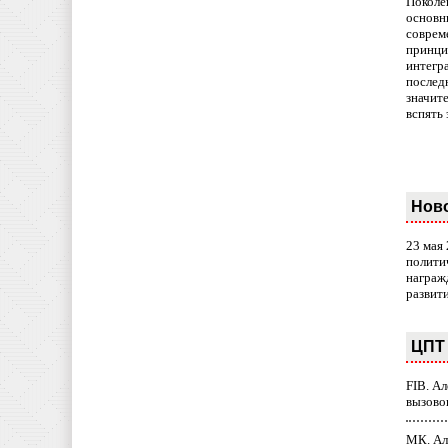
Поколе
основн
совреме
принци
интегр
послед
значит
вспять 
Нов
23 мая
полити
награж
развит
ЦПТ 
FIB. А
вызово
МК. Ал