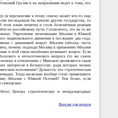
тономий Грузии и их непризнание ведет к тому, что
ру (в перспективе к этому списку может кто-то еще
ссии последовали бы многие другие государства, то
В этом плане понятна и столь болезненная реакция
ти по российскому пути. Согласитесь, это не то же
 нюанс. Укрепление легитимации Абхазии и Южной
ого национального движения в последние два года,
вязан с динамикой вокруг Абхазии (абхазы- часть
онять, почему подходы Москвы к признанию Абхазии
лько в этой связи неизбежно возникает вопрос. Если
бхазского и югоосетинского вопроса (то же самое
 почему в отношениях с Минском проявляется такая
ких интересов в Белоруссии, ради которых можно
ветском исполнении? Думается, что стратегическая
чевидна. Тогда насколько вообще стоит привязывать
анию Абхазии с Южной Осетией? Тем более, если
я самоцелью.
ellow) Центра стратегических и международных
Версия для печати