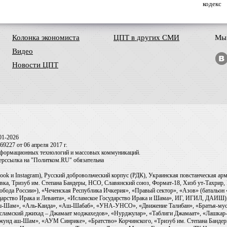
кодекс
Колонка экономиста
ЦПТ в других СМИ
Мы 
Видео
Новости ЦПТ
01-2026
9227 от 06 апреля 2017 г.
информационных технологий и массовых коммуникаций.
перссылка на "Политком.RU" обязательна
ook и Instagram), Русский добровольческий корпус (РДК), Украинская повстанческая а
ка, Тризуб им. Степана Бандеры, НСО, Славянский союз, Формат-18, Хизб ут-Тахрир, 
обода России»), «Чеченская Республика Ичкерия», «Правый сектор», «Азов» (батальон
сударство Ирака и Леванта», «Исламское Государство Ирака и Шама», ИГ, ИГИЛ, ДАИШ
-аш-Шам», «Аль-Каида», «Аш-Шабаб», «УНА-УНСО», «Движение Талибан», «Братья-мус
Исламский джихад – Джамаат моджахедов», «Нурджулар», «Таблиги Джамаат», «Лашкар-
Джунд аш-Шам», «АУМ Синрике», «Братство» Корчинского, «Тризуб им. Степана Банде