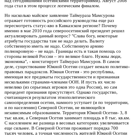
над сегодняшними осетинскими территориями). Август 2008
года стал в этом процессе логическим финалом.
Но насколько майское заявление Таймураза Мамсурова
отражает готовность российского руководства еще раз
пересмотреть статус-кво в Кавказском регионе? Почему
именно в мае 2010 года североосетинский президент решил
актуализировать данный вопрос? "Слава богу, некоторые
атрибуты государства там не надо делать. Валюту
собственную иметь не надо. Собственную армию
полнокровную – не надо. Границы есть и такая помощь со
стороны великой России – это великое благо. Нужны люди,
экономика", - констатирует Таймураз Мамсуров. В самом
деле, существование Южной Осетии создает немало политико-
правовых парадоксов. Южная Осетия - это республика,
имеющая все предикаты государственности и признанная
несколькими странами-членами ООН. И пусть их число
невелико (из серьезных игроков это одна Россия), но сам
прецедент признания присутствует. Однако государство,
считающееся результатом этнополитического
самоопределения осетин, намного уступает (и по территории,
и по населению) Северной Осетии, не являющейся
независимым образованием. Территория Южной Осетии- 3, 8
тыс кв.км, а Северная Осетия занимает площадь в 8 тыс. кв.км.
С населением же разница в весовых категориях увеличивается
еще сильнее. В Северной Осетии проживает порядка 700
тысяч человек, а точная численность жителей Южной Осетии