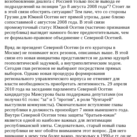
возобновлении диалога с Россией только после вывода ее
подразделений на позиции "до 8 августа 2008 года"? Стоит ли
в этой связи обострять ситуацию? Тем паче, что со стороны
Грузии для Южной Осетии нет прямой угрозы, даже близко
сопоставимой с августом 2008 года. В этой связи
промежуточный статус Южной Осетии (частично признанная
республика) выглядит намного более предпочтительным, чем
ее формально-правовое объединение с Северной Осетией.
Вряд ли президент Северной Осетии (и его кураторы в
Москве) не понимают всех резонов, описанных выше. В этой
связи его новая инициатива представляется не далеко идущей
геополитической задумкой, а внутриполитическим ходом.
Сегодня глав регионов не выбирают посредством прямых
выборов. Однако новая процедура формирования
регионального управленческого корпуса не отменяет для
власти необходимость приобретать легитимность. 29 апреля
2010 года на заседании парламента Северной Осетии
кандидатура Мамсурова была поддержана депутатами (он
получил 61 голос "за" и 5 "против", в роли "бунтарей"
выступили коммунисты). Окончательное вступление главы
республики в должность произойдет 7 июня нынешнего года.
Внутри Северной Осетии тема защиты "братьев-южан"
является одной из наиболее важных для легитимации
республиканской элиты. Следовательно, старый новый глава
республики не мог обойти вниманием этот вопрос. Для него
внимание к нему тем более важно, поскольку в 1990-е гг. он не