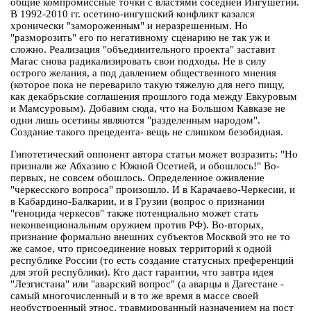
общие компромиссные точки с властями соседней Ингушетии.
В 1992-2010 гг. осетино-ингушский конфликт казался
хронически "замороженным" и неразрешенным. Но
"разморозить" его по негативному сценарию не так уж и
сложно. Реализация "объединительного проекта" заставит
Магас снова радикализировать свои подходы. Не в силу
острого желания, а под давлением общественного мнения
(которое пока не переварило такую тяжелую для него пищу,
как декабрьские соглашения прошлого года между Евкуровым
и Мамсуровым). Добавим сюда, что на Большом Кавказе не
одни лишь осетины являются "разделенным народом".
Создание такого прецедента- вещь не слишком безобидная.
Гипотетический оппонент автора статьи может возразить: "Но
признали же Абхазию с Южной Осетией, и обошлось!" Во-
первых, не совсем обошлось. Определенное оживление
"черкесского вопроса" произошло. И в Карачаево-Черкесии, и
в Кабардино-Балкарии, и в Грузии (вопрос о признании
"геноцида черкесов" также потенциально может стать
неконвенциональным оружием против РФ). Во-вторых,
признание формально внешних субъектов Москвой это не то
же самое, что присоединение новых территорий к одной
республике России (то есть создание статусных преференций
для этой республики). Кто даст гарантии, что завтра идея
"Лезгистана" или "аварский вопрос" (а аварцы в Дагестане -
самый многочисленный и в то же время в массе своей
необустроенный этнос, травмированный назначением на пост