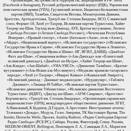
*Организации, экстремисты и террористы, запрещенные в РФ: Meta
(Facebook и Instagram), Русский добровольческий корпус (РДК), Украинская
повстанческая армия (УПА), Грузинский легион, Национал-Большевистская
партия (НБП), Талибан, Свидетели Иеговы, Мизантропик Дивижн,
Братство, Артподготовка, Тризуб им. Степана Бандеры, НСО, Славянский
союз, Формат-18, Хизб ут-Тахрир, Исламская партия Туркестана, Хайят
Тахрир аш-Шам, Таухид валь-Джихад, АУЕ, Братья мусульмане, Легион
«Свобода России» («Легион Свобода России»), «Чеченская Республика
Ичкерия», «Правый сектор», «Азов» (батальон «Азов», полк «Азов»),
«Айдар», «Национальный корпус», «Исламское государство» («Исламское
Государство Ирака и Сирии», «Исламское Государство Ирака и Леванта»,
«Исламское Государство Ирака и Шама», ИГ, ИГИЛ, ДАИШ), «Джабхат
Фатх аш-Шам», «Священная война» («Аль-Джихад» или «Египетский
исламский джихад»), «Джабхат ан-Нусра», «Хайят Тахрир-аш-Шам»,
«Аль-Каида», «Аш-Шабаб», «УНА-УНСО», «Движение Талибан», «Братья-
мусульмане» («Аль-Ихван аль-Муслимун»), «Меджлис крымско-татарского
народа», «Хизб ут-Тахрир», «Имарат Кавказ» («Кавказский Эмират»),
«Исламский джихад – Джамаат моджахедов», «Нурджулар», «Таблиги
Джамаат», «Лашкар-И-Тайба», «Исламская партия Туркестана»,
«Исламское движение Узбекистана», «Исламское движение Восточного
Туркестана» (ИДВТ), «Джунд аш-Шам», «АУМ Синрике», «Братство»
Корчинского, «Тризуб им. Степана Бандеры», «Организация украинских
националистов» (ОУН), международное общественное движение ЛГБТ,
А.Навальный, К.Буданов, Д.Гордон, А.Арестович. Иностранные агенты:
Телеканал «Дождь», Медуза, Голос Америки, ТК Настоящее Время, The
Insider, Deutsche Welle, Проект, Azatliq Radiosi, «Радио Свободная Европа/
Радио Свобода» (PCE/PC), Сибирь. Реалии, Фактограф, Север. Реалии,
MEDIUM-ORIENT, Bellingcat, Пономарев Л. А., Савицкая Л.А., Маркелов