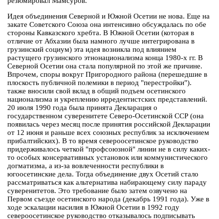
резюмировал Мамсуров.
Идея объединения Северной и Южной Осетии не нова. Еще на
закате Советского Союза она интенсивно обсуждалась по обе
стороны Кавказского хребта. В Южной Осетии (которая в
отличие от Абхазии была намного лучше интегрирована в
грузинский социум) эта идея возникла под влиянием
растущего грузинского этнонационализма конца 1980-х гг. В
Северной Осетии она стала популярной по этой же причине.
Впрочем, споры вокруг Пригородного района (перешедшие в
плоскость публичной полемики в период "перестройки").
также вносили свой вклад в общий подъем осетинского
национализма и укреплению ирредентистских представлений.
20 июля 1990 года была принята Декларация о
государственном суверенитете Северо-Осетинской ССР (она
появилась через месяц после принятия российской Декларации
от 12 июня и раньше всех союзных республик за исключением
прибалтийских). В то время североосетинское руководство
придерживалось четкой "профсоюзной" линии не в силу каких-
то особых консервативных установок или коммунистического
догматизма, а из-за вовлеченности республики в
югоосетинские дела. Тогда объединение двух Осетий стало
рассматриваться как альтернатива набирающему силу параду
суверенитетов. Это требование было затем озвучено на
Первом съезде осетинского народа (декабрь 1991 года). Уже в
ходе эскалации насилия в Южной Осетии в 1992 году
североосетинское руководство отказывалось подписывать