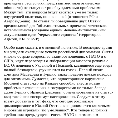
президента республики представителя иной этнической
общности) не станут остро обсуждаемыми проблемами.
Между тем, эти вопросы будут касаться уже не только
внутренней политики, но и внешней (отношения РФ и
Азербайджана). Не станет ли объединение двух Осетий
предпосылкой для "объединительных проектов" чеченского
истеблишмента (создание единой Чечено-Ингушетии) или
актуализации идеи "черкесского единства" (территории
Адыгеи, КБР и КЧР).
Особо надо сказать и о внешней политике. В последнее время
мы увидели очевидные успехи российской дипломатии. Сняты
многие острые вопросы во взаимоотношениях с НАТО и с
США, идут переговоры о либерализации визового режима с
ЕС. Отношения с Украиной и Польшей, казавшиеся еще вчера
полной безнадегой, улучшаются на глазах. Первый визит
Дмитрия Медведева в Турцию также подарил немало поводов
для оптимизма. Думается, что одностороннее нарушение
Москвой статус-кво на Кавказе способно внести новые
проблемы в отношениях с государствами не только Запада.
Даже Турция с Ираном (державы, ориентированные на статус-
кво) такой шаг воспримут настороженно. Следует к этому
всему добавить и тот факт, что сегодня российское
доминирование в Южной Осетии воспринимается ключевыми
мировыми игроками "по умолчанию". Кто теперь вспомнит
требования предыдущего генсека НАТО о возможном