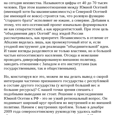
на сегодня неизвестна. Называются цифры от 40 до 70 тысяч
человек. При этом взаимоотношения между Южной Осетией
(имеющей хотя бы квазинезависимость) и Северной Осетией
(не имеющей ее вовсе) строятся так, что ролевую функцию
"старшего брата" исполняют не южане, а северяне. Добавим к
этому, что юго-осетинский проект изначально формировался
не как сепаратистский, а как ирредентистский. При этом цель
"объединения двух Осетий" под эгидой России
рассматривалась, как приоритет. Независимость в отличие от
Абхазии виделась лишь, как промежуточный итог и, если
угодной инструмент для реализации "объединительной" идеи.
И такие взгляды разделяются не только властями, но и большей
частью югоосетинского населения. Отсюда и нежелание
проводить диверсифицированную внешнюю политику,
заводить отношения с Западом и его институтами (как
государственными, так и общественными).
Но, констатируя все это, можем ли мы делать вывод о скорой
интеграции частично признанного государства с республикой
в составе другого государства (у которой больший вес и
большие ресурсы)? С нашей точки зрения спешить с
подобными выводами не стоит. Решение о присоединении
Южной Осетии к РФ - это не узкий региональный вопрос. Он
поднимает широкий круг проблем во внутренней и во внешней
политике. Начнем с внутренних проблем. Только в декабре
2009 года североосетинскому руководству удалось найти