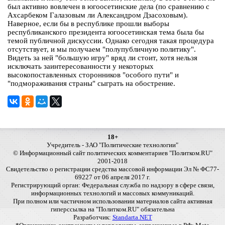
был активно вовлечен в югоосетинские дела (по сравнению с
Ахсарбеком Галазовым ли Александром Дзасоховым).
Наверное, если бы в республике прошли выборы
республиканского президента югоосетинская тема была бы
темой публичной дискуссии. Однако сегодня такая процедура
отсутствует, и мы получаем "полупубличную политику".
Видеть за ней "большую игру" вряд ли стоит, хотя нельзя
исключать заинтересованности у некоторых
высокопоставленных сторонников "особого пути" и
"подмораживания страны" сыграть на обострение.
18+
Учредитель - ЗАО "Политические технологии"
© Информационный сайт политических комментариев "Политком.RU"
2001-2018
Свидетельство о регистрации средства массовой информации Эл № ФС77-
69227 от 06 апреля 2017 г.
Регистрирующий орган: Федеральная служба по надзору в сфере связи,
информационных технологий и массовых коммуникаций.
При полном или частичном использовании материалов сайта активная
гиперссылка на "Политком.RU" обязательна
Разработчик:
Standarta.NET