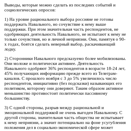
Выводы, которые можно сделать из последних событий и
социологических опросов:
1) На уровне рационального выбора россияне не готовы
поддержать Навального, но сочувствие к нему выше
поддержки. При этом значительная часть респондентов, не
одобряющих деятельность Навального, не испытают к нему не
только сочувствия, но и личной неприязни. Они, памятуя о 90-
х годах, боятся сделать неверный выбор, раскачивающий
лодку.
2) Сторонники Навального предсказуемо более мобилизованы.
Они моложе и политически активнее. Деятельность
Навального одобряют 36% респондентов в возрасте 18-24 лет,
45% получающих информацию прежде всего из Телеграм-
каналов. С прошлого ноября с 3 до 5% увеличилось число
респондентов, инициативно (без подсказки) называющих его
политиком, которому они доверяют. Таким образом активное
меньшинство противостоит политически пассивному
большинству.
3) С одной стороны, разрыв между рациональной и
эмоциональной поддержкой не очень выгоден Навальному. С
другой стороны, значительная часть общества не испытывает
к нему неприязни, а значит потенциально на фоне усугубления
положения дел в социально-экономической сфере может