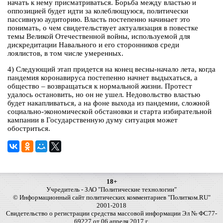
начать к нему присматриваться. Борьба между властью и
оппозицией будет идти за колеблющуюся, политически
пассивную аудиторию. Власть постепенно начинает это
понимать, о чем свидетельствует актуализация в повестке
темы Великой Отечественной войны, используемой для
дискредитации Навального и его сторонников среди
лоялистов, в том числе умеренных.
4) Следующий этап придется на конец весны-начало лета, когда
пандемия коронавируса постепенно начнет выдыхаться, а
общество – возвращаться к нормальной жизни. Протест
удалось остановить, но он не ушел. Недовольство властью
будет накапливаться, а на фоне выхода из пандемии, сложной
социально-экономической обстановки и старта избирательной
кампании в Государственную думу ситуация может
обостриться.
18+
Учредитель - ЗАО "Политические технологии"
© Информационный сайт политических комментариев "Политком.RU"
2001-2018
Свидетельство о регистрации средства массовой информации Эл № ФС77-
69227 от 06 апреля 2017 г.