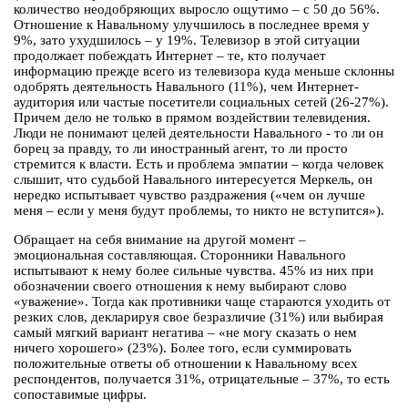
количество неодобряющих выросло ощутимо – с 50 до 56%.
Отношение к Навальному улучшилось в последнее время у
9%, зато ухудшилось – у 19%. Телевизор в этой ситуации
продолжает побеждать Интернет – те, кто получает
информацию прежде всего из телевизора куда меньше склонны
одобрять деятельность Навального (11%), чем Интернет-
аудитория или частые посетители социальных сетей (26-27%).
Причем дело не только в прямом воздействии телевидения.
Люди не понимают целей деятельности Навального - то ли он
борец за правду, то ли иностранный агент, то ли просто
стремится к власти. Есть и проблема эмпатии – когда человек
слышит, что судьбой Навального интересуется Меркель, он
нередко испытывает чувство раздражения («чем он лучше
меня – если у меня будут проблемы, то никто не вступится»).
Обращает на себя внимание на другой момент –
эмоциональная составляющая. Сторонники Навального
испытывают к нему более сильные чувства. 45% из них при
обозначении своего отношения к нему выбирают слово
«уважение». Тогда как противники чаще стараются уходить от
резких слов, декларируя свое безразличие (31%) или выбирая
самый мягкий вариант негатива – «не могу сказать о нем
ничего хорошего» (23%). Более того, если суммировать
положительные ответы об отношении к Навальному всех
респондентов, получается 31%, отрицательные – 37%, то есть
сопоставимые цифры.