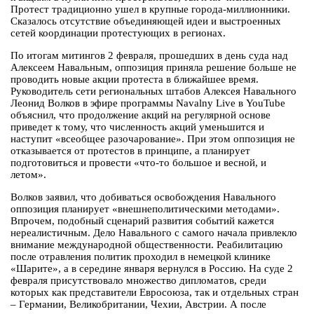
Протест традиционно ушел в крупные города-миллионники.
Сказалось отсутствие объединяющей идеи и выстроенных
сетей координации протестующих в регионах.
По итогам митингов 2 февраля, прошедших в день суда над
Алексеем Навальным, оппозиция приняла решение больше не
проводить новые акции протеста в ближайшее время.
Руководитель сети региональных штабов Алексея Навального
Леонид Волков в эфире программы Navalny Live в YouTube
объяснил, что продолжение акций на регулярной основе
приведет к тому, что численность акций уменьшится и
наступит «всеобщее разочарование». При этом оппозиция не
отказывается от протестов в принципе, а планирует
подготовиться и провести «что-то большое и весной, и
летом».
Волков заявил, что добиваться освобождения Навального
оппозиция планирует «внешнеполитическими методами».
Впрочем, подобный сценарий развития событий кажется
нереалистичным. Дело Навального с самого начала привлекло
внимание международной общественности. Реабилитацию
после отравления политик проходил в немецкой клинике
«Шарите», а в середине января вернулся в Россию. На суде 2
февраля присутствовало множество дипломатов, среди
которых как представители Евросоюза, так и отдельных стран
– Германии, Великобритании, Чехии, Австрии. А после