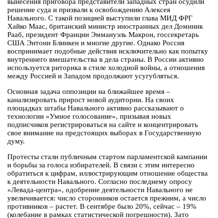
вынесения приговора представители западных стран осудили
решение суда и призвали к освобождению Алексея
Навального. С такой позицией выступили глава МИД ФРГ
Хайко Маас, британский министр иностранных дел Доминик
Рааб, президент Франции Эммануэль Макрон, госсекретарь
США Энтони Блинкен и многие другие. Однако Россия
воспринимает подобные действия исключительно как попытку
внутреннего вмешательства в дела страны. В России активно
используется риторика в стиле холодной войны, а отношения
между Россией и Западом продолжают усугубляться.
Основная задача оппозиции на ближайшее время –
канализировать прирост новой аудитории. На своих
площадках штабы Навального активно рассказывают о
технологии «Умное голосование», призывая новых
подписчиков регистрироваться на сайте и концентрировать
свое внимание на предстоящих выборах в Государственную
думу.
Протесты стали публичным стартом парламентской кампании
и борьбы за голоса избирателей. В связи с этим интересно
обратиться к цифрам, иллюстрирующим отношение общества
к деятельности Навального. Согласно последнему опросу
«Левада-центра», одобрение деятельности Навального не
увеличивается: число сторонников остается прежним, а число
противников – растет. В сентябре было 20%, сейчас – 19%
(колебание в рамках статистической погрешности). Зато