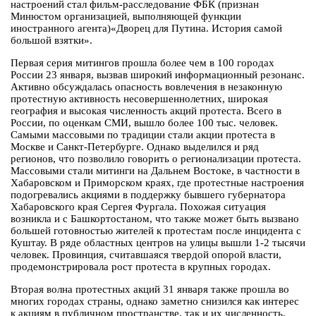
настроений стал фильм-расследование ФБК (признан
Минюстом организацией, выполняющей функции
иностранного агента)«Дворец для Путина. История самой
большой взятки».
Первая серия митингов прошла более чем в 100 городах
России 23 января, вызвав широкий информационный резонанс.
Активно обсуждалась опасность вовлечения в незаконную
протестную активность несовершеннолетних, широкая
география и высокая численность акций протеста. Всего в
России, по оценкам СМИ, вышло более 100 тыс. человек.
Самыми массовыми по традиции стали акции протеста в
Москве и Санкт-Петербурге. Однако выделился и ряд
регионов, что позволило говорить о регионализации протеста.
Массовыми стали митинги на Дальнем Востоке, в частности в
Хабаровском и Приморском краях, где протестные настроения
подогревались акциями в поддержку бывшего губернатора
Хабаровского края Сергея Фургала. Похожая ситуация
возникла и с Башкортостаном, что также может быть вызвано
большей готовностью жителей к протестам после инцидента с
Куштау. В ряде областных центров на улицы вышли 1-2 тысячи
человек. Провинция, считавшаяся твердой опорой власти,
продемонстрировала рост протеста в крупных городах.
Вторая волна протестных акций 31 января также прошла во
многих городах страны, однако заметно снизился как интерес
к акциям в публичном пространстве, так и их численность.