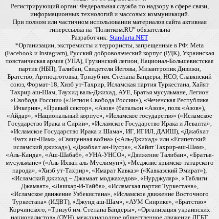
Регистрирующий орган: Федеральная служба по надзору в сфере связи,
информационных технологий и массовых коммуникаций.
При полном или частичном использовании материалов сайта активная
гиперссылка на "Политком.RU" обязательна
Разработчик:
Standarta.NET
*Организации, экстремисты и террористы, запрещенные в РФ: Meta
(Facebook и Instagram), Русский добровольческий корпус (РДК), Украинская
повстанческая армия (УПА), Грузинский легион, Национал-Большевистская
партия (НБП), Талибан, Свидетели Иеговы, Мизантропик Дивижн,
Братство, Артподготовка, Тризуб им. Степана Бандеры, НСО, Славянский
союз, Формат-18, Хизб ут-Тахрир, Исламская партия Туркестана, Хайят
Тахрир аш-Шам, Таухид валь-Джихад, АУЕ, Братья мусульмане, Легион
«Свобода России» («Легион Свобода России»), «Чеченская Республика
Ичкерия», «Правый сектор», «Азов» (батальон «Азов», полк «Азов»),
«Айдар», «Национальный корпус», «Исламское государство» («Исламское
Государство Ирака и Сирии», «Исламское Государство Ирака и Леванта»,
«Исламское Государство Ирака и Шама», ИГ, ИГИЛ, ДАИШ), «Джабхат
Фатх аш-Шам», «Священная война» («Аль-Джихад» или «Египетский
исламский джихад»), «Джабхат ан-Нусра», «Хайят Тахрир-аш-Шам»,
«Аль-Каида», «Аш-Шабаб», «УНА-УНСО», «Движение Талибан», «Братья-
мусульмане» («Аль-Ихван аль-Муслимун»), «Меджлис крымско-татарского
народа», «Хизб ут-Тахрир», «Имарат Кавказ» («Кавказский Эмират»),
«Исламский джихад – Джамаат моджахедов», «Нурджулар», «Таблиги
Джамаат», «Лашкар-И-Тайба», «Исламская партия Туркестана»,
«Исламское движение Узбекистана», «Исламское движение Восточного
Туркестана» (ИДВТ), «Джунд аш-Шам», «АУМ Синрике», «Братство»
Корчинского, «Тризуб им. Степана Бандеры», «Организация украинских
националистов» (ОУН), международное общественное движение ЛГБТ,