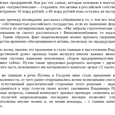
йских предприятий. Как раз тех самых, которые заложили в иностр
дно «патриотическая» - сохранить эти активы в российской собстве
потрачено 10 млрд рублей, а 40 млрд рублей пока остались не вост
ьше премьер неожиданно рассказал собравшимся то, о чем все итак
т собственностью российского государства, если их нынешние фо
атиться по антикризисным кредитам. «Мы забрали стратегические а
компании не смогут рассчитаться с Внешэкономбанком, то взыск
. Таким образом, факт национализации можно признать свершив
арства временно обесценившиеся активы, поскольку их предыдущие 
по всему, именно это признание и стало главным в выступлении Вла
арственной думе» премьер также коснулся многих важных эконо
ении системы взимания пенсионных сборов предпринимателям
ляют сейчас. Путин также предложил разрешить матерям с двумя
ить часть положенного им материнского капитала: целых 12 тысяч, 
 же главным в речи Путина в Госдуме явно стало признание в
шленности, от чего ранее открещивались всеми возможными способ
 естественный идеологический сторонник этого решения – ли
единиться к хору голосов своих коллег, хваливших Владимира П
чные вопросы, главный коммунист призвал премьера «изменить ку
ползучей национализации последних месяцев позволяет ут
питализма вполне можно и, не меняя команды, – с такими зап
н.