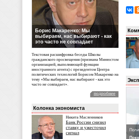
Ком
Борис Макаренко: Мы
выбираем, нас выбирают - как
это часто не совпадает
Текстовая расшифровка беседы Школы
гражданского просвещения (признана Минюстом
организацией, выполняющей функции
иностранного агента) с президентом Центра
политических технологий Борисом Макаренко на
тему «Мы выбираем, нас выбирают - как это
Эксп
часто не совпадает».
подробнее
Колонка экономиста
Никита Масленников
Банк России снизил
ставку и ужесточил
Поли
сигнал
Поко