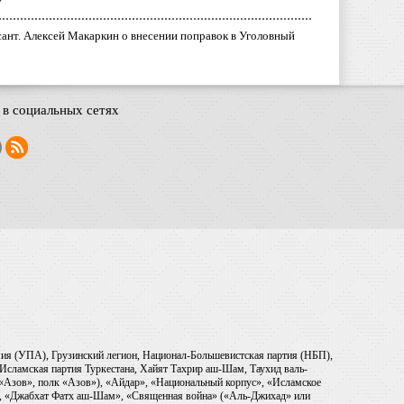
у
ант. Алексей Макаркин о внесении поправок в Уголовный
в социальных сетях
рмия (УПА), Грузинский легион, Национал-Большевистская партия (НБП),
Исламская партия Туркестана, Хайят Тахрир аш-Шам, Таухид валь-
 «Азов», полк «Азов»), «Айдар», «Национальный корпус», «Исламское
), «Джабхат Фатх аш-Шам», «Священная война» («Аль-Джихад» или