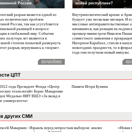
еменной России
новой республике?
нческий разрыв является одной из
Внутриполитический кризис в Арм
ых политических проблем
бушует уже несколько месяцев. И е
нной России, так как усугубляется
массовые антиправительственные а
пиальной разницей в вопросе
начавшиеся, как реакция на подпис
ации в глобальный мир. События
премьер-министром Николом Паши
них полутора лет являются в
совместного заявления о прекращен
ельной степени попыткой развернуть
Нагорном Карабахе, стихли в канун
этот разрыв, вернувшись к «норме».
новогодних празднеств, то в февра
года они получили новый импульс.
подробнее
по
ости ЦПТ
 2022 года Президент Фонда «Центр
Памяти Игоря Бунина
ческих технологий» Борис Макаренко
ден Медалью НИУ ВШЭ «За вклад в
ие университета»
в других СМИ
лексей Макаркин - Израиль перед непростым выбором: анализ
«Новая 