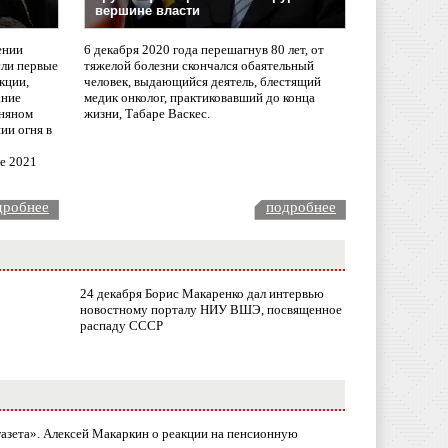
вершине власти
ении
6 декабря 2020 года перешагнув 80 лет, от
сли первые
тяжелой болезни скончался обаятельный
кции,
человек, выдающийся деятель, блестящий
ание
медик онколог, практиковавший до конца
няном
жизни, Табаре Васкес.
ии огня в
ле 2021
дробнее
подробнее
24 декабря Борис Макаренко дал интервью
новостному порталу НИУ ВШЭ, посвященное
распаду СССР
газета». Алексей Макаркин о реакции на пенсионную