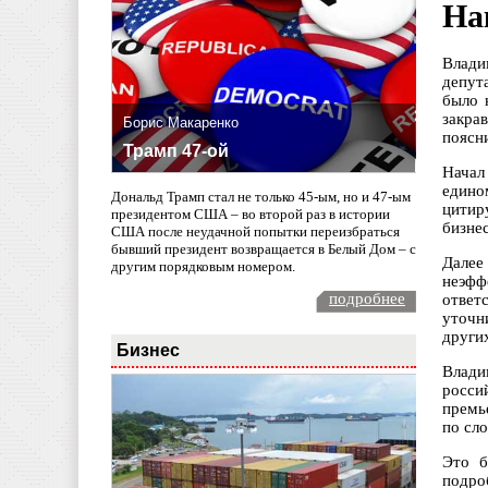
На
Влади
депут
было 
закра
Борис Макаренко
поясн
Трамп 47-ой
Начал
едино
Дональд Трамп стал не только 45-ым, но и 47-ым
цитир
президентом США – во второй раз в истории
бизне
США после неудачной попытки переизбраться
бывший президент возвращается в Белый Дом – с
Далее
другим порядковым номером.
неэфф
подробнее
ответ
уточн
других
Бизнес
Влади
росси
премь
по сл
Это б
подро