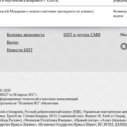
в и перспектив в конфликте с ХАМАС
реформ
ексей Макаркин о новом советнике президента по климату
Коммерс
кодекс
Колонка экономиста
ЦПТ в других СМИ
Мы 
Видео
Новости ЦПТ
01-2026
9227 от 06 апреля 2017 г.
информационных технологий и массовых коммуникаций.
перссылка на "Политком.RU" обязательна
ook и Instagram), Русский добровольческий корпус (РДК), Украинская повстанческая а
ка, Тризуб им. Степана Бандеры, НСО, Славянский союз, Формат-18, Хизб ут-Тахрир, 
обода России»), «Чеченская Республика Ичкерия», «Правый сектор», «Азов» (батальон
сударство Ирака и Леванта», «Исламское Государство Ирака и Шама», ИГ, ИГИЛ, ДАИШ