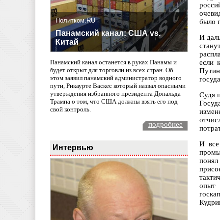
росси
очеви
Политком.RU
было 
Панамский канал: США vs.
И дал
Китай
стану
распл
если 
Панамский канал останется в руках Панамы и
будет открыт для торговли из всех стран. Об
Путин
этом заявил панамский администратор водного
госуд
пути, Рикаурте Васкес который назвал опасными
утверждения избранного президента Дональда
Судя 
Трампа о том, что США должны взять его под
Госуд
свой контроль.
измен
отчис
подробнее
потрат
И все
Интервью
промы
понял
присо
такти
опыт 
госка
Кудри