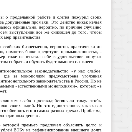
ы о проделанной работе и слегка пожурил своих
 за допущенные промахи. Это действо никак нельзя
валось официально, вероятно, по причине случайно
оем выступлении все же снизошел до того, чтобы
х мер правительства.
оссийских бизнесменов, вероятно, практически до
», помните, банки кредитуют промышленность», -
ьер тоже не отказал себе в удовольствие «пнуть»
отом собрать и обучить будет намного сложнее».
нтимонопольное законодательство «у нас слабое,
, где за монополизм предусмотрена уголовная
нтимонопольного законодательства в России. Но не
зываемыми «естественными монополиями», которых «в
жет.
слишком слабо противодействовали тому, чтобы
лог своих акций. Но это единственное, как сказал
тся обвинять его в самых разных грехах. Проблема,
ыло «длинных денег».
ь которой премьер предпочел объяснять долго и
 рублей ВЭБу на рефинансирование внешнего долга