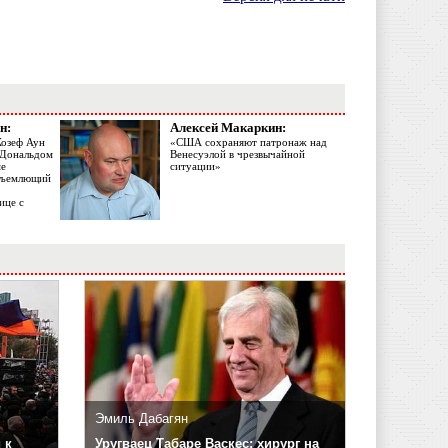
н:
Алексей Макаркин:
Жозеф Аун
«США сохраняют патронаж над
с Дональдом
Венесуэлой в чрезвычайной
ме
ситуации»
объемлющий
ице с
Эмиль Дабагян
 к
Уругваец Табаре Васкес: хирург на