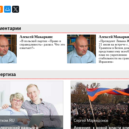
ментарии
Алексей Макаркин:
Алексей Макарки
«В польской партии «Право и
«Президент Ливана 
справедливость» раскол. Что это
21 июля на встрече 
означает?»
Трампом в Белом до
представил ему все
план по укреплению
стабильности на гран
Израилем»
ертиза
тком.RU
Сергей Маркедонов
ленческий разрыв в
Армения: к новой власти или