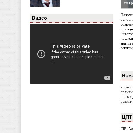
совр
Поколе
Видео
основн
совреме
принци
интегр
послед
значит
вспять 
Нов
23 мая
полити
награж
развит
ЦПТ 
FIB. А