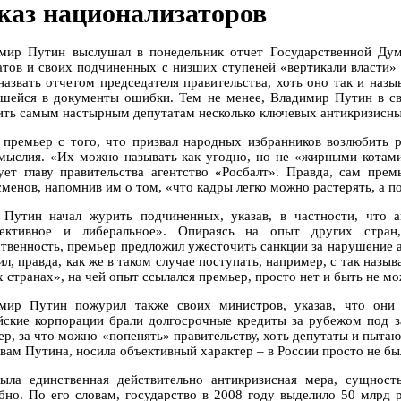
каз национализаторов
мир Путин выслушал в понедельник отчет Государственной Дум
атов и своих подчиненных с низших ступеней «вертикали власти»
назвать отчетом председателя правительства, хоть оно так и назы
вшейся в документы ошибки. Тем не менее, Владимир Путин в св
ить самым настырным депутатам несколько ключевых антикризисны
 премьер с того, что призвал народных избранников возлюбить р
мыслия. «Их можно называть как угодно, но не «жирными котами
ует главу правительства агентство «Росбалт». Правда, сам прем
сменов, напомнив им о том, «что кадры легко можно растерять, а п
 Путин начал журить подчиненных, указав, в частности, что а
ективное и либеральное». Опираясь на опыт других стран
ственность, премьер предложил ужесточить санкции за нарушение а
ил, правда, как же в таком случае поступать, например, с так на
 странах», на чей опыт ссылался премьер, просто нет и быть не мо
мир Путин пожурил также своих министров, указав, что они 
йские корпорации брали долгосрочные кредиты за рубежом под за
ер, за что можно «попенять» правительству, хоть депутаты и пытаю
овам Путина, носила объективный характер – в России просто не б
ыла единственная действительно антикризисная мера, сущност
бно. По его словам, государство в 2008 году выделило 50 млрд