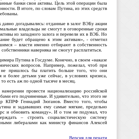
анные банки свои активы. Цель этой операции была
нности. В итоге, по словам Путина, из этих средств
ребованы.
 давно догадывались: отданные в залог ВЭБу акции
рмальные владельцы не смогут в оговоренные сроки
ктивы из западного залога и перевели их в ВЭБ. Но
ание будет обращено к этим активам», - отметил
шимся – власти именно отбирают в собственность
собственники наверняка не смогут расплатиться.
димира Путина в Госдуме. Конечно, в своем «наказе
мических вопросов. Например, пожелал, чтоб при
 не пришлось бы платить больше того, что они
 и более детьми уже сейчас, в условиях кризиса,
то есть аж по одной тысяче в месяц.
 намерении провести национализацию российской
ами его подчиненные. И удивительно, что этого не
дер КПРФ Геннадий Зюганов. Вместо того, чтобы
утина и задававших ему самые мягкие, предельно
рс и обновить команду». И о том не подумал, что
верждать – строить социалистическую систему
исными либералами как министр финансов Алексей
Версия для печати