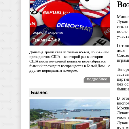
Во
Минис
Лукаш
столы
после
Борис Макаренко
участ
Трамп 47-ой
Готов
деле 
Дональд Трамп стал не только 45-ым, но и 47-ым
Союзо
президентом США – во второй раз в истории
играм
США после неудачной попытки переизбраться
бывший президент возвращается в Белый Дом – с
Тепер
другим порядковым номером.
заста
подробнее
партн
без о
бывше
Бизнес
В это
воспо
Москв
Лукаш
сама 
Лукаш
руком