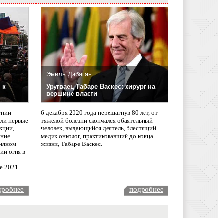
Эмиль Дабагян
 к
Уругваец Табаре Васкес: хирург на
вершине власти
ении
6 декабря 2020 года перешагнув 80 лет, от
сли первые
тяжелой болезни скончался обаятельный
кции,
человек, выдающийся деятель, блестящий
ание
медик онколог, практиковавший до конца
няном
жизни, Табаре Васкес.
ии огня в
ле 2021
дробнее
подробнее