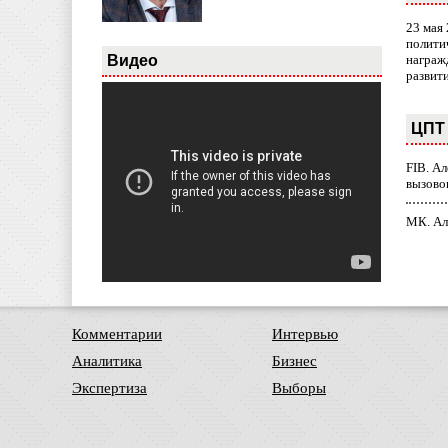
23 мая
полити
Видео
награж
развит
ЦПТ 
FIB. А
вызово
МК. Ал
Комментарии
Интервью
Аналитика
Бизнес
Экспертиза
Выборы