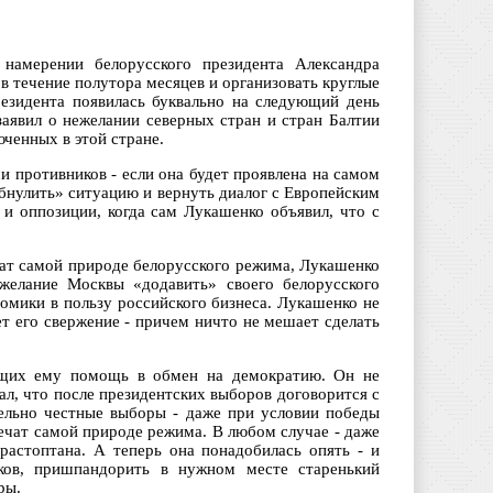
амерении белорусского президента Александра
 течение полутора месяцев и организовать круглые
езидента появилась буквально на следующий день
аявил о нежелании северных стран и стран Балтии
юченных в этой стране.
 противников - если она будет проявлена на самом
обнулить» ситуацию и вернуть диалог с Европейским
и оппозиции, когда сам Лукашенко объявил, что с
чат самой природе белорусского режима, Лукашенко
 желание Москвы «додавить» своего белорусского
номики в пользу российского бизнеса. Лукашенко не
т его свержение - причем ничто не мешает сделать
вщих ему помощь в обмен на демократию. Он не
л, что после президентских выборов договорится с
ительно честные выборы - даже при условии победы
речат самой природе режима. В любом случае - даже
растоптана. А теперь она понадобилась опять - и
лков, пришпандорить в нужном месте старенький
ры.