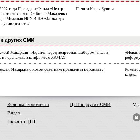
 2022 года Президент Фонда «Центр
Памяти Игоря Бунина
ческих технологий» Борис Макаренко
ден Медалью НИУ ВШЭ «За вклад в
ие университета»
в других СМИ
лексей Макаркин - Израиль перед непростым выбором: анализ
«Новая 
в и перспектив в конфликте с ХАМАС
реформ
ексей Макаркин о новом советнике президента по климату
Коммерс
кодекс
Колонка экономиста
ЦПТ в других СМИ
Мы 
Видео
Новости ЦПТ