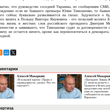
ытно, что руководство соседней Украины, по сообщениям СМИ, т
ождению если не бывшего премьера Юлии Тимошенко, то бывше
ого сейчас буквально разваливается на глазах. Задуматься о б
ого визита в Польшу Виктора Януковича - его польский коллега 
ена жизнь и жестких слов российского президента Дмитрия Ме
енчестве и заявившего, что Тимошенко судят за договоренности с 
вичу не остается ничего, кроме как перевоплотиться в демократа. 
родной.
ментарии
Алексей Макаркин:
Алексей Макарки
«В польской партии «Право и
«Президент Ливана 
справедливость» раскол. Что это
21 июля на встрече 
означает?»
Трампом в Белом до
представил ему все
план по укреплению
стабильности на гран
Израилем»
ертиза