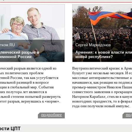
тком.RU
Сергей Маркедонов
ленческий разрыв в
Армения: к новой власти или
еменной России
новой республике?
нческий разрыв является одной из
Внутриполитический кризис в Арм
ых политических проблем
бушует уже несколько месяцев. И е
нной России, так как усугубляется
массовые антиправительственные а
пиальной разницей в вопросе
начавшиеся, как реакция на подпис
ации в глобальный мир. События
премьер-министром Николом Паши
них полутора лет являются в
совместного заявления о прекращен
ельной степени попыткой развернуть
Нагорном Карабахе, стихли в канун
этот разрыв, вернувшись к «норме».
новогодних празднеств, то в февра
года они получили новый импульс.
подробнее
по
ости ЦПТ