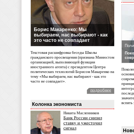
Борис Макаренко: Мы
выбираем, нас выбирают - как
это часто не совпадает
Поли
Текстовая расшифровка беседы Школы
Поко
гражданского просвещения (признана Минюстом
совр
организацией, выполняющей функции
иностранного агента) с президентом Центра
Поколе
политических технологий Борисом Макаренко на
основн
тему «Мы выбираем, нас выбирают - как это
совреме
часто не совпадает».
принци
интегр
подробнее
послед
значит
вспять 
Колонка экономиста
Никита Масленников
Банк России снизил
ставку и ужесточил
сигнал
Нов