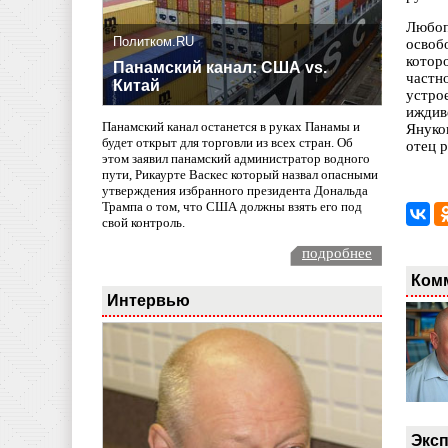
Любоп
Политком.RU
освоб
котор
Панамский канал: США vs.
частн
Китай
устро
иждив
Панамский канал останется в руках Панамы и
Януко
будет открыт для торговли из всех стран. Об
отец 
этом заявил панамский администратор водного
пути, Рикаурте Васкес который назвал опасными
утверждения избранного президента Дональда
Трампа о том, что США должны взять его под
свой контроль.
подробнее
Ком
Интервью
Эксп