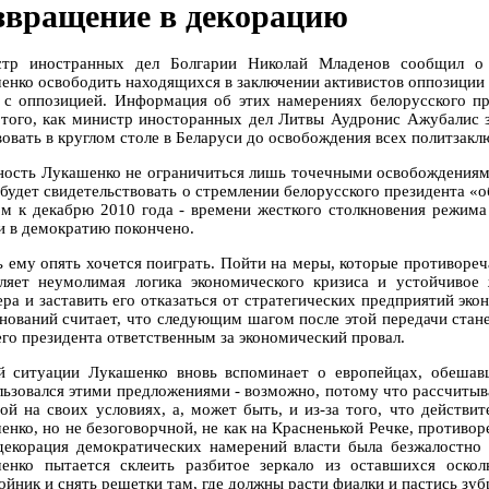
звращение в декорацию
тр иностранных дел Болгарии Николай Младенов сообщил о н
енко освободить находящихся в заключении активистов оппозиции в
 с оппозицией. Информация об этих намерениях белорусского пр
 того, как министр иносторанных дел Литвы Аудронис Ажубалис з
вовать в круглом столе в Беларуси до освобождения всех политзакл
ность Лукашенко не ограничиться лишь точечными освобождениями
- будет свидетельствовать о стремлении белорусского президента «
м к декабрю 2010 года - времени жесткого столкновения режима 
и в демократию покончено.
ь ему опять хочется поиграть. Пойти на меры, которые противоре
вляет неумолимая логика экономического кризиса и устойчивое
ера и заставить его отказаться от стратегических предприятий эко
снований считает, что следующим шагом после этой передачи стане
го президента ответственным за экономический провал.
й ситуации Лукашенко вновь вспоминает о европейцах, обеша
льзовался этими предложениями - возможно, потому что рассчитыва
ой на своих условиях, а, может быть, и из-за того, что действ
енко, но не безоговорчной, не как на Красненькой Речке, противо
декорация демократических намерений власти была безжалостно 
енко пытается склеить разбитое зеркало из оставшихся оско
ойник и снять решетки там, где должны расти фиалки и пастись зуб