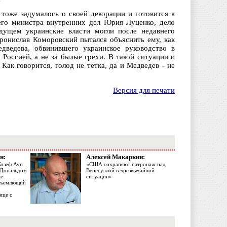
оже задумалось о своей декорации и готовится к
го министра внутренних дел Юрия Луценко, дело
удущем украинские власти могли после недавнего
Бронислав Коморовский пытался объяснить ему, как
дведева, обвинившего украинское руководство в
Россией, а не за былые грехи. В такой ситуации и
Как говорится, голод не тетка, да и Медведев - не
Версия для печати
н:
Алексей Макаркин:
Жозеф Аун
«США сохраняют патронаж над
с Дональдом
Венесуэлой в чрезвычайной
ме
ситуации»
объемлющий
ице с