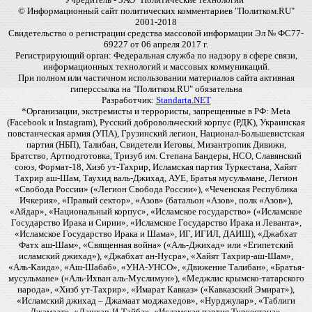
© Информационный сайт политических комментариев "Политком.RU"
2001-2018
Свидетельство о регистрации средства массовой информации Эл № ФС77-
69227 от 06 апреля 2017 г.
Регистрирующий орган: Федеральная служба по надзору в сфере связи,
информационных технологий и массовых коммуникаций.
При полном или частичном использовании материалов сайта активная
гиперссылка на "Политком.RU" обязательна
Разработчик:
Standarta.NET
*Организации, экстремисты и террористы, запрещенные в РФ: Meta
(Facebook и Instagram), Русский добровольческий корпус (РДК), Украинская
повстанческая армия (УПА), Грузинский легион, Национал-Большевистская
партия (НБП), Талибан, Свидетели Иеговы, Мизантропик Дивижн,
Братство, Артподготовка, Тризуб им. Степана Бандеры, НСО, Славянский
союз, Формат-18, Хизб ут-Тахрир, Исламская партия Туркестана, Хайят
Тахрир аш-Шам, Таухид валь-Джихад, АУЕ, Братья мусульмане, Легион
«Свобода России» («Легион Свобода России»), «Чеченская Республика
Ичкерия», «Правый сектор», «Азов» (батальон «Азов», полк «Азов»),
«Айдар», «Национальный корпус», «Исламское государство» («Исламское
Государство Ирака и Сирии», «Исламское Государство Ирака и Леванта»,
«Исламское Государство Ирака и Шама», ИГ, ИГИЛ, ДАИШ), «Джабхат
Фатх аш-Шам», «Священная война» («Аль-Джихад» или «Египетский
исламский джихад»), «Джабхат ан-Нусра», «Хайят Тахрир-аш-Шам»,
«Аль-Каида», «Аш-Шабаб», «УНА-УНСО», «Движение Талибан», «Братья-
мусульмане» («Аль-Ихван аль-Муслимун»), «Меджлис крымско-татарского
народа», «Хизб ут-Тахрир», «Имарат Кавказ» («Кавказский Эмират»),
«Исламский джихад – Джамаат моджахедов», «Нурджулар», «Таблиги
Джамаат», «Лашкар-И-Тайба», «Исламская партия Туркестана»,