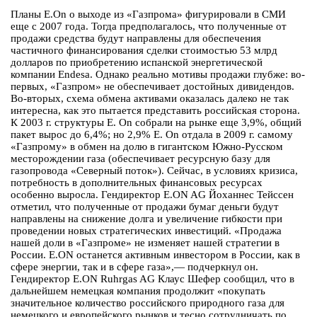
Планы E.On о выходе из «Газпрома» фигурировали в СМИ
еще с 2007 года. Тогда предполагалось, что полученные от
продажи средства будут направлены для обеспечения
частичного финансирования сделки стоимостью 53 млрд
долларов по приобретению испанской энергетической
компании Endesa. Однако реально мотивы продажи глубже: во-
первых, «Газпром» не обеспечивает достойных дивидендов.
Во-вторых, схема обмена активами оказалась далеко не так
интересна, как это пытается представить российская сторона.
К 2003 г. структуры E. On собрали на рынке еще 3,9%, общий
пакет вырос до 6,4%; но 2,9% E. On отдала в 2009 г. самому
«Газпрому» в обмен на долю в гигантском Южно-Русском
месторождении газа (обеспечивает ресурсную базу для
газопровода «Северный поток»). Сейчас, в условиях кризиса,
потребность в дополнительных финансовых ресурсах
особенно выросла. Гендиректор E.ON AG Йоханнес Тейссен
отметил, что полученные от продажи бумаг деньги будут
направлены на снижение долга и увеличение гибкости при
проведении новых стратегических инвестиций. «Продажа
нашей доли в «Газпроме» не изменяет нашей стратегии в
России. E.ON останется активным инвестором в России, как в
сфере энергии, так и в сфере газа»,— подчеркнул он.
Гендиректор E.ON Ruhrgas AG Клаус Шефер сообщил, что в
дальнейшем немецкая компания продолжит «покупать
значительное количество российского природного газа для
немецкого и европейского рынков и тесно сотрудничать по