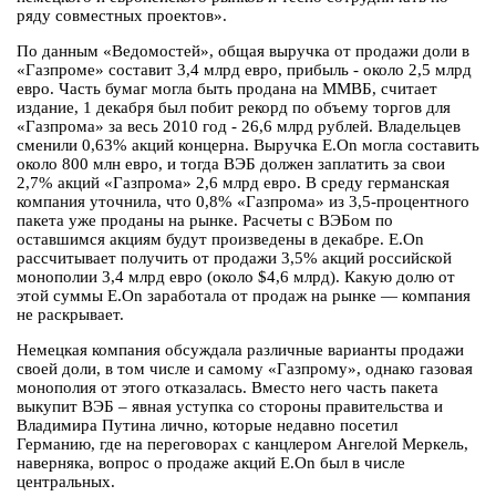
ряду совместных проектов».
По данным «Ведомостей», общая выручка от продажи доли в
«Газпроме» составит 3,4 млрд евро, прибыль - около 2,5 млрд
евро. Часть бумаг могла быть продана на ММВБ, считает
издание, 1 декабря был побит рекорд по объему торгов для
«Газпрома» за весь 2010 год - 26,6 млрд рублей. Владельцев
сменили 0,63% акций концерна. Выручка E.On могла составить
около 800 млн евро, и тогда ВЭБ должен заплатить за свои
2,7% акций «Газпрома» 2,6 млрд евро. В среду германская
компания уточнила, что 0,8% «Газпрома» из 3,5-процентного
пакета уже проданы на рынке. Расчеты с ВЭБом по
оставшимся акциям будут произведены в декабре. E.On
рассчитывает получить от продажи 3,5% акций российской
монополии 3,4 млрд евро (около $4,6 млрд). Какую долю от
этой суммы E.On заработала от продаж на рынке — компания
не раскрывает.
Немецкая компания обсуждала различные варианты продажи
своей доли, в том числе и самому «Газпрому», однако газовая
монополия от этого отказалась. Вместо него часть пакета
выкупит ВЭБ – явная уступка со стороны правительства и
Владимира Путина лично, которые недавно посетил
Германию, где на переговорах с канцлером Ангелой Меркель,
наверняка, вопрос о продаже акций E.On был в числе
центральных.