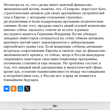
Несмотря на то, что сделка имеет внятный финансово-
экономический мотив, понятно, что «Газпром» перестает быть
стратегическим активом для своих крупнейших потребителей
газа в Европе, с которыми отношения строились
десятилетиями и были подкреплены прочными политическим
связями. Более того, продажа пакета акций газовой монополии
именно сейчас оказалось совсем не кстати: в рамках
последнего визита в Германию Владимир Путин убеждал
западных инвесторов соглашаться на схему обмена активами,
критикуя третий пакет законопроектов о либерализации
европейского рынка газа. Если концепция «обмена активами»
встречала сопротивление Европы и скепсис еще до финансово-
экономического кризиса, то сейчас, когда и Россия вынуждена
сворачивать некоторые свои инвестиционные программы,
оптимизма становится еще меньше. Но проблема состоит в
том, что никакой иной альтернативы в энергетической сфере,
кроме как, усиление взаимозависимости между поставщиками
и потребителями газа, у России нет, и вряд ли появится в
ближайшем будущем.
18+
Учредитель - ЗАО "Политические технологии"