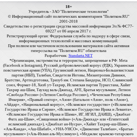
18+
Учредитель - ЗАО "Политические технологии"
© Информационный сайт политических комментариев "Политком.RU"
2001-2018
Свидетельство о регистрации средства массовой информации Эл № ФС77-
69227 от 06 апреля 2017 г.
Регистрирующий орган: Федеральная служба по надзору в сфере связи,
информационных технологий и массовых коммуникаций.
При полном или частичном использовании материалов сайта активная
гиперссылка на "Политком.RU" обязательна
Разработчик:
Standarta.NET
*Организации, экстремисты и террористы, запрещенные в РФ: Meta
(Facebook и Instagram), Русский добровольческий корпус (РДК), Украинская
повстанческая армия (УПА), Грузинский легион, Национал-Большевистская
партия (НБП), Талибан, Свидетели Иеговы, Мизантропик Дивижн,
Братство, Артподготовка, Тризуб им. Степана Бандеры, НСО, Славянский
союз, Формат-18, Хизб ут-Тахрир, Исламская партия Туркестана, Хайят
Тахрир аш-Шам, Таухид валь-Джихад, АУЕ, Братья мусульмане, Легион
«Свобода России» («Легион Свобода России»), «Чеченская Республика
Ичкерия», «Правый сектор», «Азов» (батальон «Азов», полк «Азов»),
«Айдар», «Национальный корпус», «Исламское государство» («Исламское
Государство Ирака и Сирии», «Исламское Государство Ирака и Леванта»,
«Исламское Государство Ирака и Шама», ИГ, ИГИЛ, ДАИШ), «Джабхат
Фатх аш-Шам», «Священная война» («Аль-Джихад» или «Египетский
исламский джихад»), «Джабхат ан-Нусра», «Хайят Тахрир-аш-Шам»,
«Аль-Каида», «Аш-Шабаб», «УНА-УНСО», «Движение Талибан», «Братья-
мусульмане» («Аль-Ихван аль-Муслимун»), «Меджлис крымско-татарского