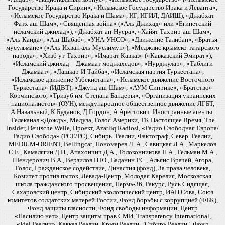
Государство Ирака и Сирии», «Исламское Государство Ирака и Леванта»,
«Исламское Государство Ирака и Шама», ИГ, ИГИЛ, ДАИШ), «Джабхат
Фатх аш-Шам», «Священная война» («Аль-Джихад» или «Египетский
исламский джихад»), «Джабхат ан-Нусра», «Хайят Тахрир-аш-Шам»,
«Аль-Каида», «Аш-Шабаб», «УНА-УНСО», «Движение Талибан», «Братья-
мусульмане» («Аль-Ихван аль-Муслимун»), «Меджлис крымско-татарского
народа», «Хизб ут-Тахрир», «Имарат Кавказ» («Кавказский Эмират»),
«Исламский джихад – Джамаат моджахедов», «Нурджулар», «Таблиги
Джамаат», «Лашкар-И-Тайба», «Исламская партия Туркестана»,
«Исламское движение Узбекистана», «Исламское движение Восточного
Туркестана» (ИДВТ), «Джунд аш-Шам», «АУМ Синрике», «Братство»
Корчинского, «Тризуб им. Степана Бандеры», «Организация украинских
националистов» (ОУН), международное общественное движение ЛГБТ,
А.Навальный, К.Буданов, Д.Гордон, А.Арестович. Иностранные агенты:
Телеканал «Дождь», Медуза, Голос Америки, ТК Настоящее Время, The
Insider, Deutsche Welle, Проект, Azatliq Radiosi, «Радио Свободная Европа/
Радио Свобода» (PCE/PC), Сибирь. Реалии, Фактограф, Север. Реалии,
MEDIUM-ORIENT, Bellingcat, Пономарев Л. А., Савицкая Л.А., Маркелов
С.Е., Камалягин Д.Н., Апахончич Д.А., Толоконникова Н.А., Гельман М.А.,
Шендерович В.А., Верзилов П.Ю., Баданин Р.С., Альянс Врачей, Агора,
Голос, Гражданское содействие, Династия (фонд), За права человека,
Комитет против пыток, Левада-Центр, Молодая Карелия, Московская
школа гражданского просвещения, Пермь-36, Ракурс, Русь Сидящая,
Сахаровский центр, Сибирский экологический центр, ИАЦ Сова, Союз
комитетов солдатских матерей России, Фонд борьбы с коррупцией (ФБК),
Фонд защиты гласности, Фонд свободы информации, Центр
«Насилию.нет», Центр защиты прав СМИ, Transparency International,
«Idel.Реалии», Кавказ.Реалии, Крым.Реалии, "Сибирь.Реалии", Фонд