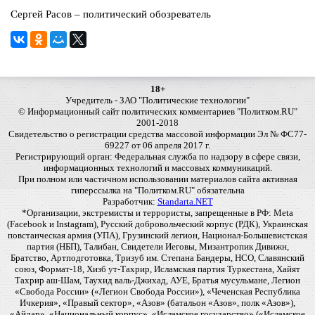
Сергей Расов – политический обозреватель
18+
Учредитель - ЗАО "Политические технологии"
© Информационный сайт политических комментариев "Политком.RU"
2001-2018
Свидетельство о регистрации средства массовой информации Эл № ФС77-
69227 от 06 апреля 2017 г.
Регистрирующий орган: Федеральная служба по надзору в сфере связи,
информационных технологий и массовых коммуникаций.
При полном или частичном использовании материалов сайта активная
гиперссылка на "Политком.RU" обязательна
Разработчик:
Standarta.NET
*Организации, экстремисты и террористы, запрещенные в РФ: Meta
(Facebook и Instagram), Русский добровольческий корпус (РДК), Украинская
повстанческая армия (УПА), Грузинский легион, Национал-Большевистская
партия (НБП), Талибан, Свидетели Иеговы, Мизантропик Дивижн,
Братство, Артподготовка, Тризуб им. Степана Бандеры, НСО, Славянский
союз, Формат-18, Хизб ут-Тахрир, Исламская партия Туркестана, Хайят
Тахрир аш-Шам, Таухид валь-Джихад, АУЕ, Братья мусульмане, Легион
«Свобода России» («Легион Свобода России»), «Чеченская Республика
Ичкерия», «Правый сектор», «Азов» (батальон «Азов», полк «Азов»),
«Айдар», «Национальный корпус», «Исламское государство» («Исламское