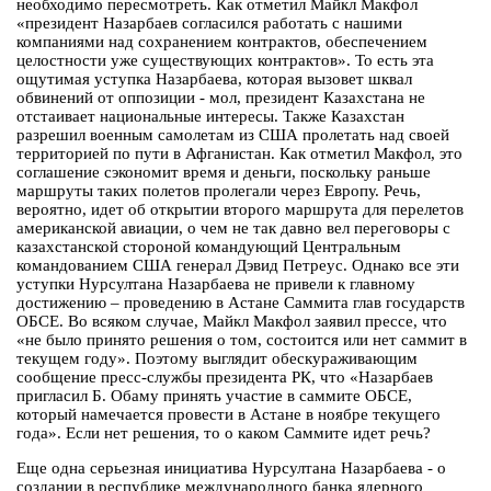
необходимо пересмотреть. Как отметил Майкл Макфол
«президент Назарбаев согласился работать с нашими
компаниями над сохранением контрактов, обеспечением
целостности уже существующих контрактов». То есть эта
ощутимая уступка Назарбаева, которая вызовет шквал
обвинений от оппозиции - мол, президент Казахстана не
отстаивает национальные интересы. Также Казахстан
разрешил военным самолетам из США пролетать над своей
территорией по пути в Афганистан. Как отметил Макфол, это
соглашение сэкономит время и деньги, поскольку раньше
маршруты таких полетов пролегали через Европу. Речь,
вероятно, идет об открытии второго маршрута для перелетов
американской авиации, о чем не так давно вел переговоры с
казахстанской стороной командующий Центральным
командованием США генерал Дэвид Петреус. Однако все эти
уступки Нурсултана Назарбаева не привели к главному
достижению – проведению в Астане Саммита глав государств
ОБСЕ. Во всяком случае, Майкл Макфол заявил прессе, что
«не было принято решения о том, состоится или нет саммит в
текущем году». Поэтому выглядит обескураживающим
сообщение пресс-службы президента РК, что «Назарбаев
пригласил Б. Обаму принять участие в саммите ОБСЕ,
который намечается провести в Астане в ноябре текущего
года». Если нет решения, то о каком Саммите идет речь?
Еще одна серьезная инициатива Нурсултана Назарбаева - о
создании в республике международного банка ядерного