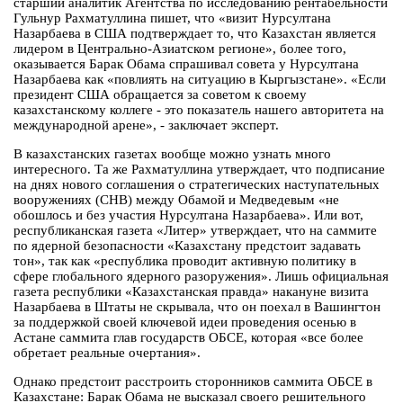
старший аналитик Агентства по исследованию рентабельности
Гульнур Рахматуллина пишет, что «визит Нурсултана
Назарбаева в США подтверждает то, что Казахстан является
лидером в Центрально-Азиатском регионе», более того,
оказывается Барак Обама спрашивал совета у Нурсултана
Назарбаева как «повлиять на ситуацию в Кыргызстане». «Если
президент США обращается за советом к своему
казахстанскому коллеге - это показатель нашего авторитета на
международной арене», - заключает эксперт.
В казахстанских газетах вообще можно узнать много
интересного. Та же Рахматуллина утверждает, что подписание
на днях нового соглашения о стратегических наступательных
вооружениях (СНВ) между Обамой и Медведевым «не
обошлось и без участия Нурсултана Назарбаева». Или вот,
республиканская газета «Литер» утверждает, что на саммите
по ядерной безопасности «Казахстану предстоит задавать
тон», так как «республика проводит активную политику в
сфере глобального ядерного разоружения». Лишь официальная
газета республики «Казахстанская правда» накануне визита
Назарбаева в Штаты не скрывала, что он поехал в Вашингтон
за поддержкой своей ключевой идеи проведения осенью в
Астане саммита глав государств ОБСЕ, которая «все более
обретает реальные очертания».
Однако предстоит расстроить сторонников саммита ОБСЕ в
Казахстане: Барак Обама не высказал своего решительного