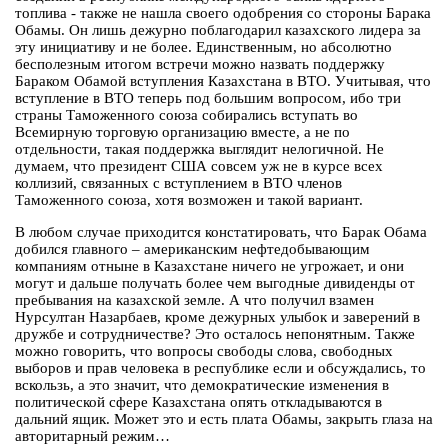
топлива - также не нашла своего одобрения со стороны Барака
Обамы. Он лишь дежурно поблагодарил казахского лидера за
эту инициативу и не более. Единственным, но абсолютно
бесполезным итогом встречи можно назвать поддержку
Бараком Обамой вступления Казахстана в ВТО. Учитывая, что
вступление в ВТО теперь под большим вопросом, ибо три
страны Таможенного союза собирались вступать во
Всемирную торговую организацию вместе, а не по
отдельности, такая поддержка выглядит нелогичной. Не
думаем, что президент США совсем уж не в курсе всех
коллизий, связанных с вступлением в ВТО членов
Таможенного союза, хотя возможен и такой вариант.
В любом случае приходится констатировать, что Барак Обама
добился главного – американским нефтедобывающим
компаниям отныне в Казахстане ничего не угрожает, и они
могут и дальше получать более чем выгодные дивиденды от
пребывания на казахской земле. А что получил взамен
Нурсултан Назарбаев, кроме дежурных улыбок и заверений в
дружбе и сотрудничестве? Это осталось непонятным. Также
можно говорить, что вопросы свободы слова, свободных
выборов и прав человека в республике если и обсуждались, то
вскользь, а это значит, что демократические изменения в
политической сфере Казахстана опять откладываются в
дальний ящик. Может это и есть плата Обамы, закрыть глаза на
авторитарный режим…