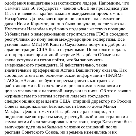
одобрения инициативе казахстанского лидера. Напомним, что
Саммит глав 56 государств - членов ОБСЕ не проводился уже
11 лет и является крайне важным имиджевым проектом для
Назарбаева. До недавнего времени согласия на саммит не
давал Ислам Каримов, но оно было получено, после того как
Нурсултан Назарбаев публично подержал жесткую позицию
Узбекистана о замораживании строительства ГЭС в соседних
республиках до получения международной экспертизы. Все
усилия главы МИД РК Каната Саудабаева получить добро от
администрации США были неудачными. Политологи гадали,
что предложит при личной встрече Назарбаев Обаме и на
какие уступки он готов пойти, чтобы заполучить
американского президента. И действительно, такие
значительные преференции Астана Вашингтону оказала. Как
сообщает агентство экономической информации «ПРАЙМ-
ТАСС», «Астана не будет пересматривать контракты с
работающими в Казахстане американскими компаниями с
целью увеличения налоговой нагрузки на них». Об этом заявил
журналистам по итогам встречи лидеров государств
спецпомощник президента США, старший директор по России
Совета национальной безопасности Белого дома Майкл
Макфол. Дело в том, что Назарбаев не раз говорил, что
подписанные контракты между республикой и иностранными
кампаниями были завизированы в те годы, когда Казахстан был
вынужден идти на кабальные условия соглашений после
распада Советского Союза, но времена изменились и их