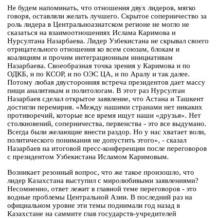
Не будем напоминать, что отношения двух лидеров, мягко
говоря, оставляли желать лучшего. Скрытое соперничество за
роль лидера в Центральноазиатском регионе не могло не
сказаться на взаимоотношениях Ислама Каримова и
Нурсултана Назарбаева. Лидер Узбекистана не скрывал своего
отрицательного отношения ко всем союзам, блокам и
коалициям и прочим интеграционным инициативам
Назарбаева. Своеобразная точка зрения у Каримова и по
ОДКБ, и по КСОР, и по ОЭС ЦА, и по Аралу и так далее.
Потому любая двусторонняя встреча президентов дает массу
пищи аналитикам и политологам. В этот раз Нурсултан
Назарбаев сделал открытое заявление, что Астана и Ташкент
достигли перемирия. «Между нашими странами нет никаких
противоречий, которые все время ищут наши «друзья». Нет
столкновений, соперничества, первенства - это все выдумано.
Всегда были желающие внести раздор. Но у нас хватает воли,
политического понимания не допустить этого», - сказал
Назарбаев на итоговой пресс-конференции после переговоров
с президентом Узбекистана Исламом Каримовым.
Возникает резонный вопрос, что же такое произошло, что
лидер Казахстана выступил с миролюбивыми заявлениями?
Несомненно, ответ лежит в главной теме переговоров - это
водные проблемы Центральной Азии. В последний раз на
официальном уровне эти темы поднимали год назад в
Казахстане на саммите глав государств-учредителей