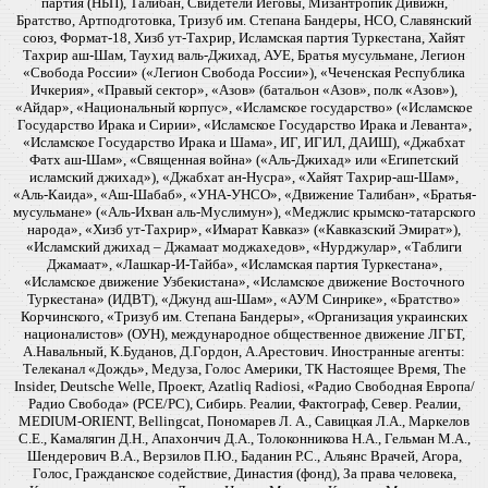
партия (НБП), Талибан, Свидетели Иеговы, Мизантропик Дивижн,
Братство, Артподготовка, Тризуб им. Степана Бандеры, НСО, Славянский
союз, Формат-18, Хизб ут-Тахрир, Исламская партия Туркестана, Хайят
Тахрир аш-Шам, Таухид валь-Джихад, АУЕ, Братья мусульмане, Легион
«Свобода России» («Легион Свобода России»), «Чеченская Республика
Ичкерия», «Правый сектор», «Азов» (батальон «Азов», полк «Азов»),
«Айдар», «Национальный корпус», «Исламское государство» («Исламское
Государство Ирака и Сирии», «Исламское Государство Ирака и Леванта»,
«Исламское Государство Ирака и Шама», ИГ, ИГИЛ, ДАИШ), «Джабхат
Фатх аш-Шам», «Священная война» («Аль-Джихад» или «Египетский
исламский джихад»), «Джабхат ан-Нусра», «Хайят Тахрир-аш-Шам»,
«Аль-Каида», «Аш-Шабаб», «УНА-УНСО», «Движение Талибан», «Братья-
мусульмане» («Аль-Ихван аль-Муслимун»), «Меджлис крымско-татарского
народа», «Хизб ут-Тахрир», «Имарат Кавказ» («Кавказский Эмират»),
«Исламский джихад – Джамаат моджахедов», «Нурджулар», «Таблиги
Джамаат», «Лашкар-И-Тайба», «Исламская партия Туркестана»,
«Исламское движение Узбекистана», «Исламское движение Восточного
Туркестана» (ИДВТ), «Джунд аш-Шам», «АУМ Синрике», «Братство»
Корчинского, «Тризуб им. Степана Бандеры», «Организация украинских
националистов» (ОУН), международное общественное движение ЛГБТ,
А.Навальный, К.Буданов, Д.Гордон, А.Арестович. Иностранные агенты:
Телеканал «Дождь», Медуза, Голос Америки, ТК Настоящее Время, The
Insider, Deutsche Welle, Проект, Azatliq Radiosi, «Радио Свободная Европа/
Радио Свобода» (PCE/PC), Сибирь. Реалии, Фактограф, Север. Реалии,
MEDIUM-ORIENT, Bellingcat, Пономарев Л. А., Савицкая Л.А., Маркелов
С.Е., Камалягин Д.Н., Апахончич Д.А., Толоконникова Н.А., Гельман М.А.,
Шендерович В.А., Верзилов П.Ю., Баданин Р.С., Альянс Врачей, Агора,
Голос, Гражданское содействие, Династия (фонд), За права человека,