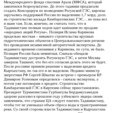
Международного фонда спасения Арала (МФСА), который
закончился безрезультатно. До этого таджики предлагали
создать Консорциум по возведению Рогунской ГЭС, киргизы
заручались поддержкой России по выделению 1,7 млрд. долл.
на строительство каскада Камбаратинских ГЭС… но пока воз
и ныне там. Если, конечно, не считать того, что в
Таджикистане полным ходом идет кампания по продаже
«народных акций Рогуна». Позиция Ислама Каримова
предельно жесткая – никакого строительства крупных
гидротехнических объектов в Центральноазиатском регионе
без проведения независимой авторитетной экспертизы. До
недавнего времени союзников у Каримова, по сути, не было.
Позиция России была невнятная. Сначала обещали
Таджикистану достроить Рогунскую ГЭС, а затем Москва
заверила Ташкент, что без его согласия делать этого не будет.
После россияне приняли решение о выделении кредита
Кыргызстану, но так его и не выделили. Недавно министр
энергетики РФ Сергей Шматко на встрече с премьером КР
Данияром Усеновым определился - сначала экспертиза, а
потом уже поговорим о кредите. Строительство
Камбаратинской ГЭС в Киргизии сейчас приостановлено.
Президент Туркменистана Гурбангулы Бердымухамедов
здорово разозлил в прошлом году узбекского лидера своим
заявлением, что странам ЦА следует платить Таджикистану,
чтобы тот не уменьшал объем сброса воды в трансграничные
реки. Со своей стороны власти Таджикистана и Кыргызстана