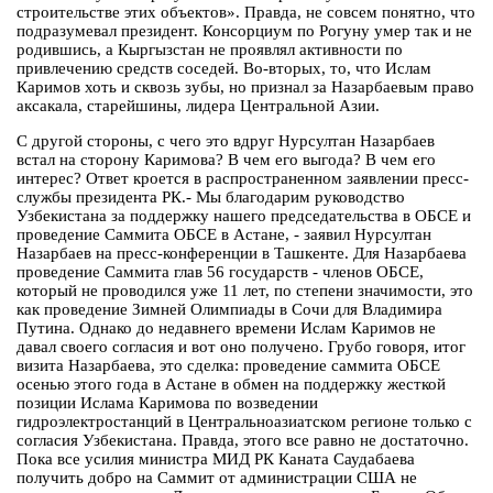
строительстве этих объектов». Правда, не совсем понятно, что
подразумевал президент. Консорциум по Рогуну умер так и не
родившись, а Кыргызстан не проявлял активности по
привлечению средств соседей. Во-вторых, то, что Ислам
Каримов хоть и сквозь зубы, но признал за Назарбаевым право
аксакала, старейшины, лидера Центральной Азии.
С другой стороны, с чего это вдруг Нурсултан Назарбаев
встал на сторону Каримова? В чем его выгода? В чем его
интерес? Ответ кроется в распространенном заявлении пресс-
службы президента РК.- Мы благодарим руководство
Узбекистана за поддержку нашего председательства в ОБСЕ и
проведение Саммита ОБСЕ в Астане, - заявил Нурсултан
Назарбаев на пресс-конференции в Ташкенте. Для Назарбаева
проведение Саммита глав 56 государств - членов ОБСЕ,
который не проводился уже 11 лет, по степени значимости, это
как проведение Зимней Олимпиады в Сочи для Владимира
Путина. Однако до недавнего времени Ислам Каримов не
давал своего согласия и вот оно получено. Грубо говоря, итог
визита Назарбаева, это сделка: проведение саммита ОБСЕ
осенью этого года в Астане в обмен на поддержку жесткой
позиции Ислама Каримова по возведении
гидроэлектростанций в Центральноазиатском регионе только с
согласия Узбекистана. Правда, этого все равно не достаточно.
Пока все усилия министра МИД РК Каната Саудабаева
получить добро на Саммит от администрации США не