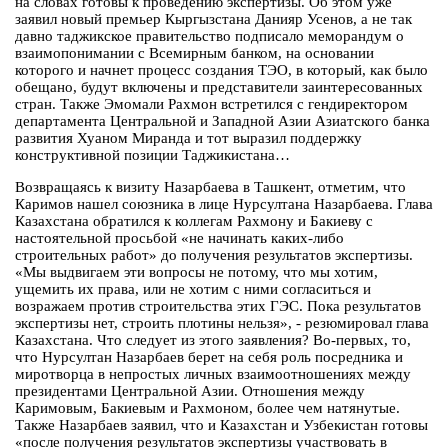
на словах готовы к проведению экспертизы. Об этом уже
заявил новый премьер Кыргызстана Данияр Усенов, а не так
давно таджикское правительство подписало меморандум о
взаимопонимании с Всемирным банком, на основании
которого и начнет процесс создания ТЭО, в который, как было
обещано, будут включены и представители заинтересованных
стран. Также Эмомали Рахмон встретился с гендиректором
департамента Центральной и Западной Азии Азиатского банка
развития Хуаном Миранда и тот выразил поддержку
конструктивной позиции Таджикистана…
Возвращаясь к визиту Назарбаева в Ташкент, отметим, что
Каримов нашел союзника в лице Нурсултана Назарбаева. Глава
Казахстана обратился к коллегам Рахмону и Бакиеву с
настоятельной просьбой «не начинать каких-либо
строительных работ» до получения результатов экспертизы.
«Мы выдвигаем эти вопросы не потому, что мы хотим,
ущемить их права, или не хотим с ними согласиться и
возражаем против строительства этих ГЭС. Пока результатов
экспертизы нет, строить плотины нельзя», - резюмировал глава
Казахстана. Что следует из этого заявления? Во-первых, то,
что Нурсултан Назарбаев берет на себя роль посредника и
миротворца в непростых личных взаимоотношениях между
президентами Центральной Азии. Отношения между
Каримовым, Бакиевым и Рахмоном, более чем натянутые.
Также Назарбаев заявил, что и Казахстан и Узбекистан готовы
«после получения результатов экспертизы участвовать в