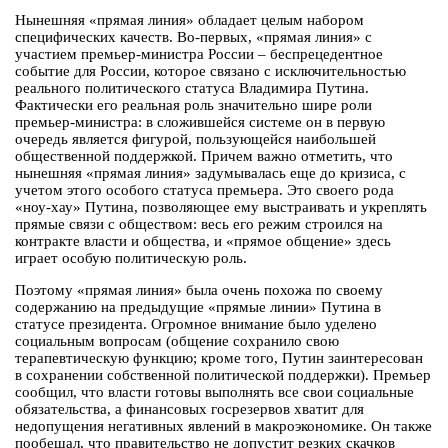
Нынешняя «прямая линия» обладает целым набором
специфических качеств. Во-первых, «прямая линия» с
участием премьер-министра России – беспрецедентное
событие для России, которое связано с исключительностью
реального политического статуса Владимира Путина.
Фактически его реальная роль значительно шире роли
премьер-министра: в сложившейся системе он в первую
очередь является фигурой, пользующейся наибольшей
общественной поддержкой. Причем важно отметить, что
нынешняя «прямая линия» задумывалась еще до кризиса, с
учетом этого особого статуса премьера. Это своего рода
«ноу-хау» Путина, позволяющее ему выстраивать и укреплять
прямые связи с обществом: весь его режим строился на
контракте власти и общества, и «прямое общение» здесь
играет особую политическую роль.
Поэтому «прямая линия» была очень похожа по своему
содержанию на предыдущие «прямые линии» Путина в
статусе президента. Огромное внимание было уделено
социальным вопросам (общение сохранило свою
терапевтическую функцию; кроме того, Путин заинтересован
в сохранении собственной политической поддержки). Премьер
сообщил, что власти готовы выполнять все свои социальные
обязательства, а финансовых госрезервов хватит для
недопущения негативных явлений в макроэкономике. Он также
пообещал, что правительство не допустит резких скачков