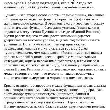
курса рубля. Премьер подтвердил, что в 2012 году все
военнослужащие будут обеспечены служебным жильем.
Однако, и это вторая особенность «прямой линии», нынешнее
общение происходит на фоне разгоревшегося финансово-
экономического кризиса. В этом контексте «терапевтическая»
и политическая функции была даже усилены (также как и в
недавнем выступлении Путина на съезде «Единой России»).
Путин рассказал, что темпы роста экономики удается
удерживать на высоком уровне, в целом год можно назвать
успешным. Но в то же время премьер признал, что
последствия кризиса могут оказаться гораздо более
чувствительными, чем ожидалось. «Россия имеет все шансы
пройти мировой экономический кризис с минимальными
издержками, однако необходимо готовиться, в том числе и
политически, к сложному периоду, связанному с кризисом», -
сказал Путин. Реплика о «политических» последствиях кризиса
может говорить о том, что власти признают возможные
«политические издержки» и морально к ним готовятся.
Кризис выявил противоречие между функциями правительства
как антикризисного менеджера, вынужденного поддерживать
системообразующие институты (например, банки) и
социальными интересами значительной части населения,
страдающего от последствий кризиса. В данном случае
Путину пришлось искать баланс между двумя своими ролями: