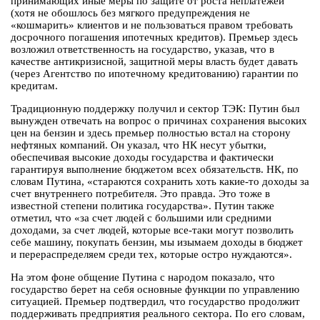
принимающих иные меры по защите от роста неплатежей
(хотя не обошлось без мягкого предупреждения не
«кошмарить» клиентов и не пользоваться правом требовать
досрочного погашения ипотечных кредитов). Премьер здесь
возложил ответственность на государство, указав, что в
качестве антикризисной, защитной меры власть будет давать
(через Агентство по ипотечному кредитованию) гарантии по
кредитам.
Традиционную поддержку получил и сектор ТЭК: Путин был
вынужден отвечать на вопрос о причинах сохранения высоких
цен на бензин и здесь премьер полностью встал на сторону
нефтяных компаний. Он указал, что НК несут убытки,
обеспечивая высокие доходы государства и фактически
гарантируя выполнение бюджетом всех обязательств. НК, по
словам Путина, «стараются сохранить хоть какие-то доходы за
счет внутреннего потребителя. Это правда. Это тоже в
известной степени политика государства». Путин также
отметил, что «за счет людей с большими или средними
доходами, за счет людей, которые все-таки могут позволить
себе машину, покупать бензин, мы изымаем доходы в бюджет
и перераспределяем среди тех, которые остро нуждаются».
На этом фоне общение Путина с народом показало, что
государство берет на себя основные функции по управлению
ситуацией. Премьер подтвердил, что государство продолжит
поддерживать предприятия реального сектора. По его словам,