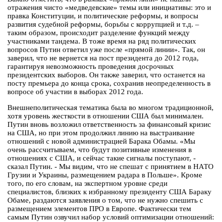
отражения чисто «медведевские» темы или инициативы: это и
правка Конституции, и политические реформы, и вопросы
развития судебной реформы, борьбы с коррупцией и т.д. –
таким образом, происходит разделение функций между
участниками тандема. В тоже время на ряд политических
вопросов Путин ответил уже после «прямой линии». Так, он
заверил, что не вернется на пост президента до 2012 года,
гарантируя невозможность проведения досрочных
президентских выборов. Он также заверил, что останется на
посту премьера до конца срока, сохранив неопределенность в
вопросе об участии в выборах 2012 года.
Внешнеполитическая тематика была во многом традиционной,
хотя уровень жесткости в отношении США был минимален.
Путин вновь возложил ответственность за финансовый кризис
на США, но при этом продолжил линию на выстраивание
отношений с новой администрацией Барака Обамы. «Мы
очень рассчитываем, что будут позитивные изменения в
отношениях с США, и сейчас такие сигналы поступают, -
сказал Путин. - Мы видим, что не спешат с принятием в НАТО
Грузии и Украины, размещением радара в Польше». Кроме
того, по его словам, на экспертном уровне среди
специалистов, близких к избранному президенту США Бараку
Обаме, раздаются заявления о том, что не нужно спешить с
размещением элементов ПРО в Европе. Фактически тем
самым Путин озвучил набор условий оптимизации отношений: