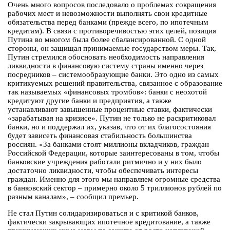
Очень много вопросов последовало о проблемах сокращения
рабочих мест и невозможности выполнять свои кредитные
обязательства перед банками (прежде всего, по ипотечным
кредитам). В связи с противоречивостью этих целей, позиция
Путина во многом была более сбалансированной. С одной
стороны, он защищал принимаемые государством меры. Так,
Путин стремился обосновать необходимость направления
ликвидности в финансовую систему страны именно через
посредников – системообразующие банки. Это одно из самых
критикуемых решений правительства, связанное с образование
так называемых «финансовых тромбов»: банки с неохотой
кредитуют другие банки и предприятия, а также
устанавливают завышенные процентные ставки, фактически
«зарабатывая на кризисе». Путин не только не раскритиковал
банки, но и поддержал их, указав, что от их благосостояния
будет зависеть финансовая стабильность большинства
россиян. «За банками стоят миллионы вкладчиков, граждан
Российской Федерации, которые заинтересованы в том, чтобы
банковские учреждения работали ритмично и у них было
достаточно ликвидности, чтобы обеспечивать интересы
граждан. Именно для этого мы направляем огромные средства
в банковский сектор – примерно около 5 триллионов рублей по
разным каналам», – сообщил премьер.
Не стал Путин солидаризироваться и с критикой банков,
фактически закрывающих ипотечное кредитование, а также