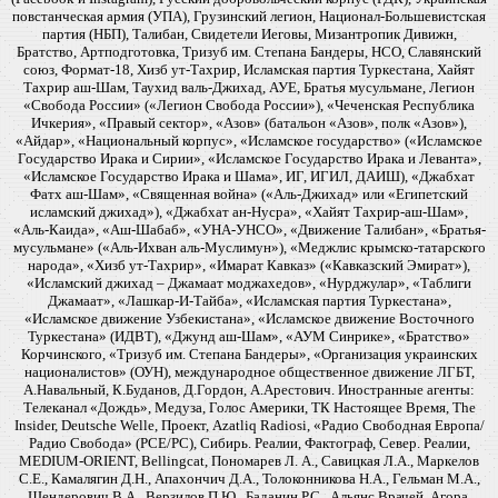
повстанческая армия (УПА), Грузинский легион, Национал-Большевистская
партия (НБП), Талибан, Свидетели Иеговы, Мизантропик Дивижн,
Братство, Артподготовка, Тризуб им. Степана Бандеры, НСО, Славянский
союз, Формат-18, Хизб ут-Тахрир, Исламская партия Туркестана, Хайят
Тахрир аш-Шам, Таухид валь-Джихад, АУЕ, Братья мусульмане, Легион
«Свобода России» («Легион Свобода России»), «Чеченская Республика
Ичкерия», «Правый сектор», «Азов» (батальон «Азов», полк «Азов»),
«Айдар», «Национальный корпус», «Исламское государство» («Исламское
Государство Ирака и Сирии», «Исламское Государство Ирака и Леванта»,
«Исламское Государство Ирака и Шама», ИГ, ИГИЛ, ДАИШ), «Джабхат
Фатх аш-Шам», «Священная война» («Аль-Джихад» или «Египетский
исламский джихад»), «Джабхат ан-Нусра», «Хайят Тахрир-аш-Шам»,
«Аль-Каида», «Аш-Шабаб», «УНА-УНСО», «Движение Талибан», «Братья-
мусульмане» («Аль-Ихван аль-Муслимун»), «Меджлис крымско-татарского
народа», «Хизб ут-Тахрир», «Имарат Кавказ» («Кавказский Эмират»),
«Исламский джихад – Джамаат моджахедов», «Нурджулар», «Таблиги
Джамаат», «Лашкар-И-Тайба», «Исламская партия Туркестана»,
«Исламское движение Узбекистана», «Исламское движение Восточного
Туркестана» (ИДВТ), «Джунд аш-Шам», «АУМ Синрике», «Братство»
Корчинского, «Тризуб им. Степана Бандеры», «Организация украинских
националистов» (ОУН), международное общественное движение ЛГБТ,
А.Навальный, К.Буданов, Д.Гордон, А.Арестович. Иностранные агенты:
Телеканал «Дождь», Медуза, Голос Америки, ТК Настоящее Время, The
Insider, Deutsche Welle, Проект, Azatliq Radiosi, «Радио Свободная Европа/
Радио Свобода» (PCE/PC), Сибирь. Реалии, Фактограф, Север. Реалии,
MEDIUM-ORIENT, Bellingcat, Пономарев Л. А., Савицкая Л.А., Маркелов
С.Е., Камалягин Д.Н., Апахончич Д.А., Толоконникова Н.А., Гельман М.А.,
Шендерович В.А., Верзилов П.Ю., Баданин Р.С., Альянс Врачей, Агора,