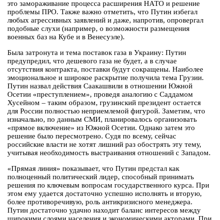
это замораживание процесса расширения НАТО и решение
проблемы ПРО. Также важно отметить, что Путин избегал
любых агрессивных заявлений и даже, напротив, опровергал
подобные слухи (например, о возможности размещения
военных баз на Кубе и в Венесуэле).
Была затронута и тема поставок газа в Украину: Путин
предупредил, что дешевого газа не будет, а в случае
отсутствия контракта, поставки будут сокращены. Наиболее
эмоциональное и широкое раскрытие получила тема Грузии.
Путин назвал действия Саакашвили в отношении Южной
Осетии «преступлением», проведя аналогию с Саддамом
Хусейном – таким образом, грузинский президент остается
для России полностью неприемлемой фигурой. Заметим, что
изначально, по данным СМИ, планировалось организовать
«прямое включение» из Южной Осетии. Однако затем это
решение было пересмотрено. Судя по всему, сейчас
российские власти не хотят лишний раз обострять эту тему,
учитывая необходимость выстраивания отношений с Западом.
«Прямая линия» показывает, что Путин предстал как
полноценный политический лидер, способный принимать
решения по ключевым вопросам государственного курса. При
этом ему удается достаточно успешно исполнять и вторую,
более противоречивую, роль антикризисного менеджера.
Путин достаточно удачно находит баланс интересов между
широкими слоями населения и экономическими акторами. При