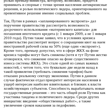
ролью премьер-министра, которому, возможно, придется
принимать и спорные с точки зрения населения антикризисные
решения, и ролью политического лидера, ориентированного на
превентивное решение именно социальных проблем.
Так, Путин в рамках «запланированного экспромта» дал
поручение правительству рассмотреть возможность
досрочного использования «материнского капитала» для
погашения ипотечного кредита (с 1 января 2009, а не 1 января
2010 года). Путин также заявил, что в условиях кризиса
правительство рассмотрит вопрос о сокращении квот на наем
иностранной рабочей силы на 50% (еще один «экспромт»).
Кроме того, премьер допустил, что в сфере ЖКХ на фоне
кризиса тарифы могут быть снижены (хотя и тут Путин жестко
оговорился, что снижение опасно на фоне существенного
износа системы ЖКХ). Это стало одной из самых важных
новостей, с четом того, что буквально две недели назад в
такой привилегии (требовать снижения тарифов) было
отказано реальному сектору экономики. Путин в данном
случае фактически отдал приоритет интересам населения в
ущерб интересам наиболее влиятельных и близких к власти
хозяйствующих субъектов. Способность вырабатывать новые
государственные решения – это часть общей роли Путина как
участника тандема и политического лидера. Среди других
инициатив: введение «общественных работ», а также
увеличение сроков наказания за педофилию.