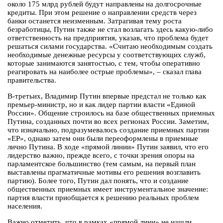
около 175 млрд рублей будут направлены на долгосрочные
кредиты. При этом решение о направлении средств через
банки останется неизменным. Затрагивая тему роста
безработицы, Путин также не стал возлагать здесь какую-либо
ответственность на предприятия, указав, что проблема будет
решаться силами государства. «Считаю необходимым создать
необходимые денежные ресурсы у соответствующих служб,
которые занимаются занятостью, с тем, чтобы оперативно
реагировать на наиболее острые проблемы», – сказал глава
правительства.
В-третьих, Владимир Путин впервые предстал не только как
премьер-министр, но и как лидер партии власти «Единой
России». Общение строилось на базе общественных приемных
Путина, созданных почти во всех регионах России. Заметим,
что изначально, подразумевалось создание приемных партии
«ЕР», однако затем они были переоформлены в приемные
лично Путина. В ходе «прямой линии» Путин заявил, что его
лидерство важно, прежде всего, с точки зрения опоры на
парламентское большинство (тем самым, на первый план
выставлены прагматичные мотивы его решения возглавить
партию). Более того, Путин дал понять, что и создание
общественных приемных имеет инструментальное значение:
партия власти приобщается к решению реальных проблем
населения.
Важно отметить, что в рамках «прямой лини» не нашли