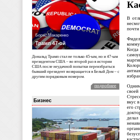
Ка
В отл
несмо
почти
Борис Макаренко
Фидел
Трамп 47-ой
комму
Когда
самоу
Дональд Трамп стал не только 45-ым, но и 47-ым
марги
президентом США – во второй раз в истории
Колор
США после неудачной попытки переизбраться
антиа
бывший президент возвращается в Белый Дом – с
избра
другим порядковым номером.
подробнее
Одним
своей
Стрес
Бизнес
вкус 
его с
докто
делал
ненав
орган
безус
кастро