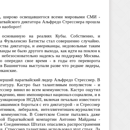
ро, широко освещавшегося всеми мировыми СМИ -
рагвайского диктатора Альфредо Стресснера прошла
о наоборот!
, основанную на реалиях Кубы. Собственно, и
а Фульхенсио Батисты стал совершенно случайно.
гства диктатора, и американцы, недовольные таким
манды не было другого выхода, как идти на поклон к
 небезосновательно надеясь на поддержку Москвы.
о опередил свое время - в годы его переворота
в Вашингтона выступали разве что редкие лидеры,
иканские.
мерший парагвайский лидер Альфредо Стресснер. В
ктатуру. Кастро был талантливым популистом - и
ресснер винил во всем коммунистов. Кастро ощутил
ждению, явно импонировал национал-социализм, и в
 функционеров НСДАП, включая печально известного
авшимися бороться с его диктатурой - и Стресснер
тников, либералов, интеллигентишек-журналистов
и коммунистов. В Советском Союзе пытались даже
ьной Парагвайской компартии Антонио Майданы -
о в Соединенных Штатах опасались распространения
е. Стресснер талантливо использовал этот страх. Да