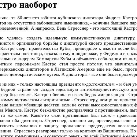
стро наоборот
ичие от 80-летнего юбилея кубинского диктатора Фиделя Каст
тря на отсутствие заболевшего именинника, - кончина бывшего па
 незамеченной. А напрасно. Ведь Стресснер - это настоящий Кастр
ю удалось создать идеальную коммунистическую диктатуру
нистом организатор борьбы с диктатурой своего предшественник
 Кастро сверг правительство Кубы, пришедшее к власти после бе
правством повстанца, отказали ему в поддержке, у Фиделя и его ко
нальным лидерам Компартии Кубы и объявлять себя одним из них,
итным персонажем Кастро стал просто потому, что значительн
мериканских диктаторов в Латинской Америке еще не было, проти
нные демократическим путем. А диктаторы - все они были проамер
 из них - только настоящим президентом-долгожителем - и был у
 бедной стране он создал идеальную антикоммунистическую ди
снер был им жe. Кастро обвинял во всех бедах американцев - Ст
в коммунистическом авторитаризме - Стресснеру, немцу по происхо
тране нашли убежище десятки, если не сотни высокопоставленных
ра Менгеле. Кастро безжалостно расправлялся с противниками, пыт
 то же самое. Какой-то слой противников был схож - правозащи
идели оба диктатора. Стресснер, конечно же, преследовал еще 
изовать кампанию в защиту пропавшего председателя нелегал
пешно. Стресснер реагировал только на критику из Вашингтона. Н
вского коммунизма - и советских ракет - по всей Латинской Америк