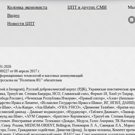
Колонка экономиста
ЦПТ в других СМИ
Мы 
Видео
Новости ЦПТ
01-2026
9227 от 06 апреля 2017 г.
информационных технологий и массовых коммуникаций.
перссылка на "Политком.RU" обязательна
ook и Instagram), Русский добровольческий корпус (РДК), Украинская повстанческая а
ка, Тризуб им. Степана Бандеры, НСО, Славянский союз, Формат-18, Хизб ут-Тахрир, 
обода России»), «Чеченская Республика Ичкерия», «Правый сектор», «Азов» (батальон
сударство Ирака и Леванта», «Исламское Государство Ирака и Шама», ИГ, ИГИЛ, ДАИШ
-аш-Шам», «Аль-Каида», «Аш-Шабаб», «УНА-УНСО», «Движение Талибан», «Братья-мус
Исламский джихад – Джамаат моджахедов», «Нурджулар», «Таблиги Джамаат», «Лашкар-
Джунд аш-Шам», «АУМ Синрике», «Братство» Корчинского, «Тризуб им. Степана Банде
ович. Иностранные агенты: Телеканал «Дождь», Медуза, Голос Америки, ТК Настоящее Вр
 Север. Реалии, MEDIUM-ORIENT, Bellingcat, Пономарев Л. А., Савицкая Л.А., Маркело
ора, Голос, Гражданское содействие, Династия (фонд), За права человека, Комитет про
й центр, Сибирский экологический центр, ИАЦ Сова, Союз комитетов солдатских матер