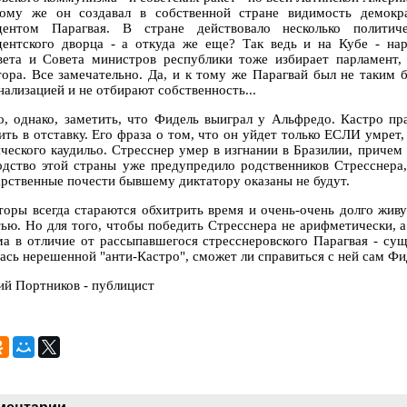
ому же он создавал в собственной стране видимость демокра
дентом Парагвая. В стране действовало несколько политиче
дентского дворца - а откуда же еще? Так ведь и на Кубе - на
вета и Совета министров республики тоже избирает парламент
тора. Все замечательно. Да, и к тому же Парагвай был не таким
нализацией и не отбирают собственность...
, однако, заметить, что Фидель выиграл у Альфредо. Кастро пра
ить в отставку. Его фраза о том, что он уйдет только ЕСЛИ умрет
ического каудильо. Стресснер умер в изгнании в Бразилии, причем
одство этой страны уже предупредило родственников Стресснера,
арственные почести бывшему диктатору оказаны не будут.
торы всегда стараются обхитрить время и очень-очень долго живут
тью. Но для того, чтобы победить Стресснера не арифметически, 
ма в отличие от рассыпавшегося стресснеровского Парагвая - суще
лась нерешенной "анти-Кастро", сможет ли справиться с ней сам Фи
ий Портников - публицист