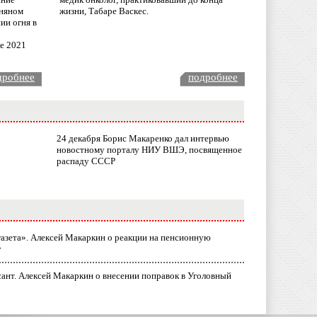
няном
жизни, Табаре Васкес.
ии огня в
ле 2021
дробнее
подробнее
24 декабря Борис Макаренко дал интервью
новостному порталу НИУ ВШЭ, посвященное
распаду СССР
газета». Алексей Макаркин о реакции на пенсионную
у
ант. Алексей Макаркин о внесении поправок в Уголовный