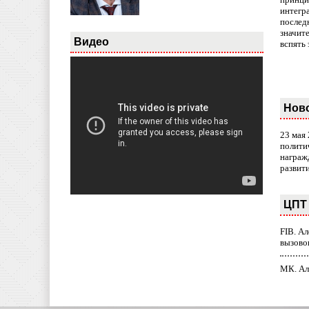
интегр
послед
значит
Видео
вспять 
Нов
23 мая
полити
награж
развит
ЦПТ 
FIB. А
вызово
МК. Ал