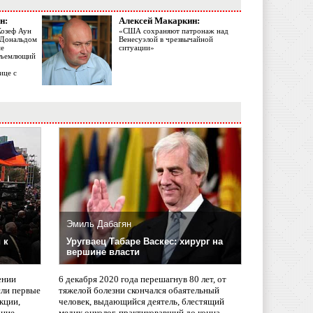
н:
Алексей Макаркин:
Жозеф Аун
«США сохраняют патронаж над
с Дональдом
Венесуэлой в чрезвычайной
ме
ситуации»
объемлющий
ице с
Эмиль Дабагян
 к
Уругваец Табаре Васкес: хирург на
вершине власти
ении
6 декабря 2020 года перешагнув 80 лет, от
сли первые
тяжелой болезни скончался обаятельный
кции,
человек, выдающийся деятель, блестящий
ание
медик онколог, практиковавший до конца