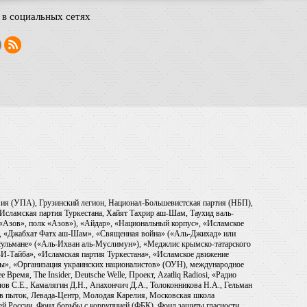
в социальных сетях
рмия (УПА), Грузинский легион, Национал-Большевистская партия (НБП),
Исламская партия Туркестана, Хайят Тахрир аш-Шам, Таухид валь-
 «Азов», полк «Азов»), «Айдар», «Национальный корпус», «Исламское
), «Джабхат Фатх аш-Шам», «Священная война» («Аль-Джихад» или
ульмане» («Аль-Ихван аль-Муслимун»), «Меджлис крымско-татарского
И-Тайба», «Исламская партия Туркестана», «Исламское движение
ры», «Организация украинских националистов» (ОУН), международное
емя, The Insider, Deutsche Welle, Проект, Azatliq Radiosi, «Радио
в С.Е., Камалягин Д.Н., Апахончич Д.А., Толоконникова Н.А., Гельман
тив пыток, Левада-Центр, Молодая Карелия, Московская школа
ей России, Фонд борьбы с коррупцией (ФБК), Фонд защиты гласности,