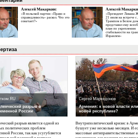
ментарии
Алексей Макаркин:
Алексей Макарки
«В польской партии «Право и
«Президент Ливана 
справедливость» раскол. Что это
21 июля на встрече 
означает?»
Трампом в Белом до
представил ему все
план по укреплению
стабильности на гран
Израилем»
ертиза
тком.RU
Сергей Маркедонов
ленческий разрыв в
Армения: к новой власти или
еменной России
новой республике?
нческий разрыв является одной из
Внутриполитический кризис в Арм
ых политических проблем
бушует уже несколько месяцев. И е
нной России, так как усугубляется
массовые антиправительственные а
пиальной разницей в вопросе
начавшиеся, как реакция на подпис