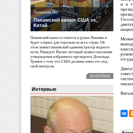
и к т
прези
Политком.RU
прези
Госсо
Панамский канал: США vs.
дикта
Китай
нацио
Панамский канал останется в руках Панамы и
Можно
будет открыт для торговли из всех стран. Об
выход
этом заявил панамский администратор водного
класс
пути, Рикаурте Васкес который назвал опасными
руков
утверждения избранного президента Дональда
госуд
Трампа о том, что США должны взять его под
свой контроль.
Дикта
совес
подробнее
систе
оказа
Интервью
Витал