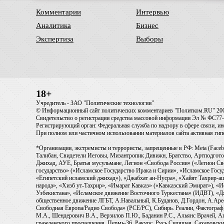
Комментарии
Интервью
Аналитика
Бизнес
Экспертиза
Выборы
18+
Учредитель - ЗАО "Политические технологии"
© Информационный сайт политических комментариев "Политком.RU" 20
Свидетельство о регистрации средства массовой информации Эл № ФС77-6
Регистрирующий орган: Федеральная служба по надзору в сфере связи, 
При полном или частичном использовании материалов сайта активная ги
*Организации, экстремисты и террористы, запрещенные в РФ: Meta (Faceb
Талибан, Свидетели Иеговы, Мизантропик Дивижн, Братство, Артподготов
Джихад, АУЕ, Братья мусульмане, Легион «Свобода России» («Легион Св
государство» («Исламское Государство Ирака и Сирии», «Исламское Го
«Египетский исламский джихад»), «Джабхат ан-Нусра», «Хайят Тахрир
народа», «Хизб ут-Тахрир», «Имарат Кавказ» («Кавказский Эмират»), «
Узбекистана», «Исламское движение Восточного Туркестана» (ИДВТ), «
общественное движение ЛГБТ, А.Навальный, К.Буданов, Д.Гордон, А.Арест
Свободная Европа/Радио Свобода» (PCE/PC), Сибирь. Реалии, Фактограф,
М.А., Шендерович В.А., Верзилов П.Ю., Баданин Р.С., Альянс Врачей, Аг
гражданского просвещения, Пермь-36, Ракурс, Русь Сидящая, Сахаровски