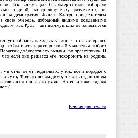
тии. Его восемь раз безальтернативно избирали
ских партий, контролируемых, разумеется, из
родная демократия. Фиделя Кастро председателем
, в свою очередь, избранный нищими подданными
 бедным, как Куба - антикоммунисты не занимаются
зднует юбилей, находясь у власти и не собираясь
, достойна стать характеристикой мышления любого
 Парагвай добивался его выдачи как преступника. И
 что если они решатся его похоронить на родине,
 - в отличие от подданных, у них все в порядке с
а по сути, Фиделю необходимо, чтобы созданная им
ствовала и после его ухода. Но если такая задача
дель?
Версия для печати