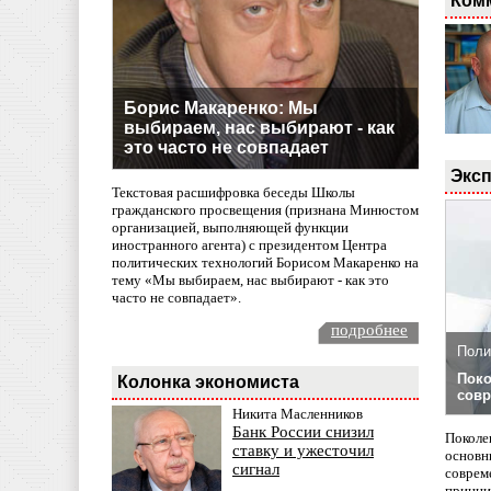
Ком
Борис Макаренко: Мы
выбираем, нас выбирают - как
это часто не совпадает
Эксп
Текстовая расшифровка беседы Школы
гражданского просвещения (признана Минюстом
организацией, выполняющей функции
иностранного агента) с президентом Центра
политических технологий Борисом Макаренко на
тему «Мы выбираем, нас выбирают - как это
часто не совпадает».
подробнее
Поли
Поко
Колонка экономиста
совр
Никита Масленников
Банк России снизил
Поколе
ставку и ужесточил
основн
сигнал
совреме
принци