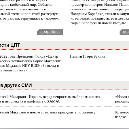
ации в глобальный мир. События
премьер-министром Николом Паши
них полутора лет являются в
совместного заявления о прекращен
ельной степени попыткой развернуть
Нагорном Карабахе, стихли в канун
этот разрыв, вернувшись к «норме».
новогодних празднеств, то в февра
года они получили новый импульс.
подробнее
по
ости ЦПТ
 2022 года Президент Фонда «Центр
Памяти Игоря Бунина
ческих технологий» Борис Макаренко
ден Медалью НИУ ВШЭ «За вклад в
ие университета»
в других СМИ
лексей Макаркин - Израиль перед непростым выбором: анализ
«Новая 
в и перспектив в конфликте с ХАМАС
реформ
ексей Макаркин о новом советнике президента по климату
Коммерс
кодекс