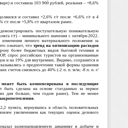
варе) и составила 103 900 рублей, реальная – +8,6%
олжился и составил +2,6% г/г после +6,6% г/г в 4
 г/г после +5,8% г/г кварталом ранее.
 демонстрировать поступательную понижательную
ункта г/г) – минимального значения с октября-2022.
о изменения личного материального положения за
это означает, что
тренд на оптимизацию расходов
орону более бюджетных видов бытовой техники и
ТОР, спрос российских туристов на организованные
ок и на 19% для внутренних. Видимо, сохранится и
казывались о предпочтении такой формы хранения
их счетов снизилось до 40% (-2 п. п. м/м; -8 п. п. г/
, может быть компенсирована в последующие
т быть сделана на основе статданных за первое
чих дня больше, чем годом ранее). Тем не менее
макропотепления
.
 2,2 пункта, вернувшись в область положительных
ловлен увеличением как текущих оценок делового
показал разнонаправленную динамику в добыче и