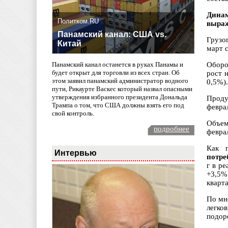
Динам
Политком.RU
выраж
Панамский канал: США vs.
Грузо
Китай
март 
Оборо
Панамский канал останется в руках Панамы и
будет открыт для торговли из всех стран. Об
рост 
этом заявил панамский администратор водного
0,5%).
пути, Рикаурте Васкес который назвал опасными
утверждения избранного президента Дональда
Проду
Трампа о том, что США должны взять его под
феврал
свой контроль.
Объем
подробнее
февра
Как п
Интервью
потре
г в р
+3,5% 
кварта
По мн
легко
подор