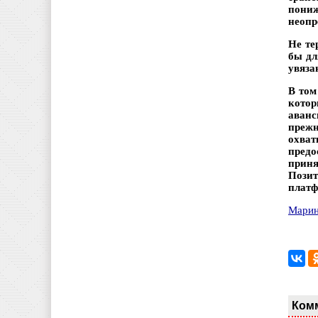
пониж
неопр
Не те
бы дл
увяза
В том
котор
аванс
прежн
охва
предо
приня
Позит
платф
Марин
Ком