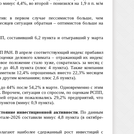
о минус 4,4%, во второй – понизился на 1,9 п п. м/м
тив: в первом случае пессимистов больше, чем
месяцев ситуация обратная – оптимистов больше на
ПП, составивший 6,2 пункта и отыгравший у марта
П РАН. В апреле соответствующий индекс прибавил
 оценки делового климата – отражающий их индекс
овое положение стало хуже, сократилась за месяц с
 до 46,8 пункта (плюс 4 пункта). Также компании
 заметили 12,4% опрошенных вместо 22,3% месяцем
а другим компаниям; плюс 2,6 пункта).
 до 44% после 54,2% в марте. Одновременно с этим
. Впрочем, ситуация со спросом, по оценкам РСПП,
оей отрасли пожаловались 29,2% предприятий, что
унктов (минус 0,9 пункта).
стояние инвестиционной активности
. По данным
тале-2026 составили минус 4,8 пункта (в октябре-
олагают наиболее сдержанный рост инвестиций с