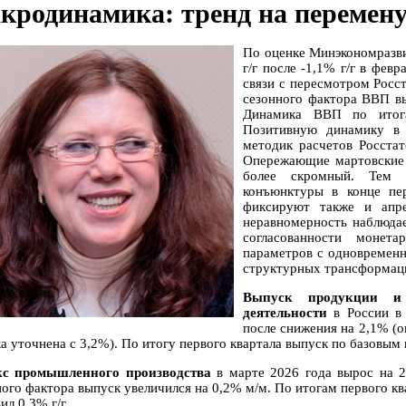
кродинамика: тренд на перемену
По оценке Минэкономразви
г/г после -1,1% г/г в фев
связи с пересмотром Росс
сезонного фактора ВВП вы
Динамика ВВП по итогам
Позитивную динамику в 
методик расчетов Росста
Опережающие мартовские п
более скромный. Тем 
конъюнктуры в конце пер
фиксируют также и апре
неравномерность наблюда
согласованности монет
параметров с одновременн
структурных трансформац
Выпуск продукции и
деятельности
в России в 
после снижения на 2,1% (о
а уточнена с 3,2%). По итогу первого квартала выпуск по базовым 
с промышленного производства
в марте 2026 года вырос на 2,
ного фактора выпуск увеличился на 0,2% м/м. По итогам первого к
ил 0,3% г/г.