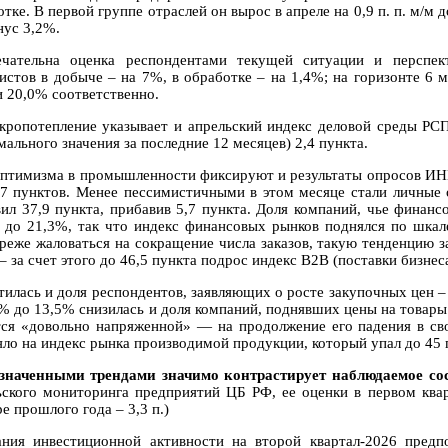
тке. В первой группе отраслей он вырос в апреле на 0,9 п. п. м/м д
нус 3,2%.
чательна оценка респондентами текущей ситуации и перспек
истов в добыче – на 7%, в обработке – на 1,4%; на горизонте 6 
и 20,0% соответственно.
кропотепление указывает и апрельский индекс деловой среды РС
ального значения за последние 12 месяцев) 2,4 пункта.
оптимизма в промышленности фиксируют и результаты опросов ИН
 7 пунктов. Менее пессимистичными в этом месяце стали личные
вил 37,9 пункта, прибавив 5,7 пункта. Доля компаний, чье финанс
 до 21,3%, так что индекс финансовых рынков поднялся по шкале
 реже жаловаться на сокращение числа заказов, такую тенденцию
– за счет этого до 46,5 пункта подрос индекс В2В (поставки бизнес
тилась и доля респондентов, заявляющих о росте закупочных цен –
4% до 13,5% снизилась и доля компаний, поднявших цены на товары
тся «довольно напряженной» — на продолжение его падения в св
яло на индекс рынка производимой продукции, который упал до 45 п
значенными трендами значимо контрастирует наблюдаемое со
ьского мониторинга предприятий ЦБ РФ, ее оценки в первом квар
е прошлого года – 3,3 п.)
ния инвестиционной активности на второй квартал-2026 предп