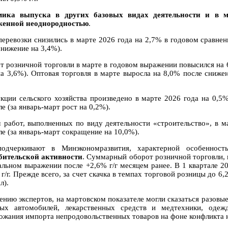
ика выпуска в других базовых видах деятельности и в м
енной неоднородностью
.
перевозки снизились в марте 2026 года на 2,7% в годовом сравнен
снижение на 3,4%).
т розничной торговли в марте в годовом выражении повысился на 6
на 3,6%). Оптовая торговля в марте выросла на 8,0% после снижен
кции сельского хозяйства произведено в марте 2026 года на 0,5
е (за январь-март рост на 0,2%).
 работ, выполненных по виду деятельности «строительство», в м
ле (за январь-март сокращение на 10,0%).
одчеркивают в Минэкономразвития, характерной особеннос
бительской активности
. Суммарный оборот розничной торговли, 
еальном выражении после +2,6% г/г месяцем ранее. В 1 квартале 2
г/г. Прежде всего, за счет скачка в темпах торговой розницы до 6,2
л).
ению экспертов, на мартовском показателе могли сказаться разовы
вых автомобилей, лекарственных средств и медтехники, одеж
ожания импорта непродовольственных товаров на фоне конфликта 