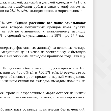
даж мужской, женской и детской одежды – +21,8 к
пасения ослабления рубля в связи с конфликтом на
ов на 28,1% м/м, холодильников и морозильников –
,9% м/м. Однако
россияне все чаще заказывают
аказа товаров популярных брендов из-за рубежа
ло на 9% по отношению к аналогичному периоду
, а средний чек уменьшился на 18% – до 57,7 тыс.
оператор фискальных данных), за неполные четыре
 у медианной цены чеков на электронику и бытовую
ию с аналогичным периодом прошлого года, так и у
ть. По данным «Автостата», продажи превысили 100
зации до +30,6% г/г и +30,3% м/м. В результате за
перты объясняет рост продаж в первый месяц весны
снижением ставок по вкладам, выходом новинок на
ее
. Уровень безработицы в марте остался на низкой
этом зарплатные темпы, похоже, стабилизировались,
ботных плат остались практически без изменений: