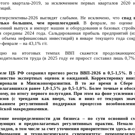
ртого квартала-2019, за исключением первых кварталов 2020 
тиций.
тперспективы-2026 выглядят слабыми. Не исключено, что
спад 
олько большим, чем прошлогодний
. В феврале, по оценке
ренний выпуск и импорт машин и оборудования и базовых стройм
я середины 2024 года. Сальдированная прибыль предприятий (из
 объема нефинансовых инвестиций) в январе текущего года сокра
-феврале – на 43,1% г/г.
идно на итоговых темпах ВВП скажется продолжающееся
водительности труда (в 2025 году ее прирост составил лишь 0,7%
еле ЦБ РФ сохранил прогноз роста ВВП-2026 в 0,5-1,5%. В 
инство экспертных оценок и ожиданий. Корректировку вни
сировали в Минэкономразвития. В то же время в Сбере
олагавшихся ранее 1,0-1,5% до 0,5-1,0%. Более точные и обо
ому, по итогу первого полугодия. При этом на фоне усилени
озов (с трендами как вверх, так и вниз от текущих зна
ржанием регулятивной поддержки процессов возобновле
йской макродинамики.
ение неопределенности для бизнеса – по сути основной с
вующих и предполагаемых регулятивных практик. Немало 
сходов, в том числе за счет уточнения приоритетности здесь-и
формации и технологического суверенитета; переопределе