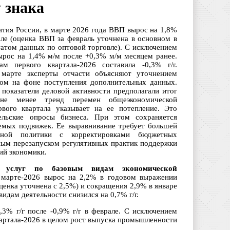
 знака
тия России, в марте 2026 года ВВП вырос на 1,8%
рале (оценка ВВП за февраль уточнена в основном в
татом данных по оптовой торговле). С исключением
рос на 1,4% м/м после +0,3% м/м месяцем ранее.
 первого квартала-2026 составила -0,3% г/г.
марте эксперты отчасти объясняют уточнением
том на фоне поступления дополнительных данных.
оказатели деловой активности предполагали итог
не менее тренд перемен общеэкономической
вого квартала указывает на ее потепление. Это
льские опросы бизнеса. При этом сохраняется
емых подвижек. Ее выравнивание требует большей
арной политики с корректировками бюджетных
ым перезапуском регулятивных практик поддержки
ий экономики.
 услуг по базовым видам экономической
марте-2026 вырос на 2,2% в годовом выражении
ценка уточнена с 2,5%) и сокращения 2,9% в январе
видам деятельности снизился на 0,7% г/г.
3% г/г после -0,9% г/г в феврале. С исключением
вартала-2026 в целом рост выпуска промышленности