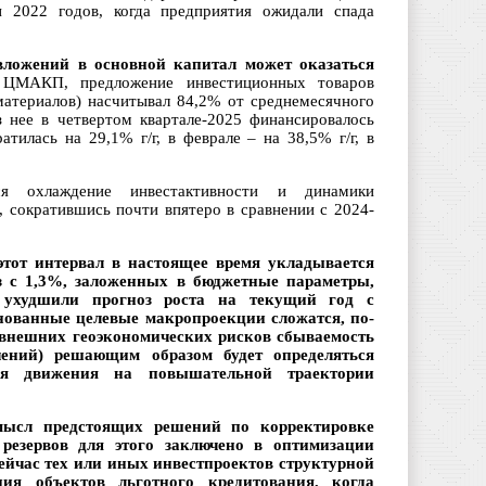
и 2022 годов, когда предприятия ожидали спада
вложений в основной капитал может оказаться
 ЦМАКП, предложение инвестиционных товаров
атериалов) насчитывал 84,2% от среднемесячного
 нее в четвертом квартале-2025 финансировалось
тилась на 29,1% г/г, в феврале – на 38,5% г/г, в
 охлаждение инвестактивности и динамики
, сократившись почти впятеро в сравнении с 2024-
этот интервал в настоящее время укладывается
з с 1,3%, заложенных в бюджетные параметры,
 ухудшили прогноз роста на текущий год с
снованные целевые макропроекции сложатся, по-
я внешних геоэкономических рисков сбываемость
чений) решающим образом будет определяться
ния движения на повышательной траектории
мысл предстоящих решений по корректировке
резервов для этого заключено в оптимизации
-сейчас тех или иных инвестпроектов структурной
ния объектов льготного кредитования, когда