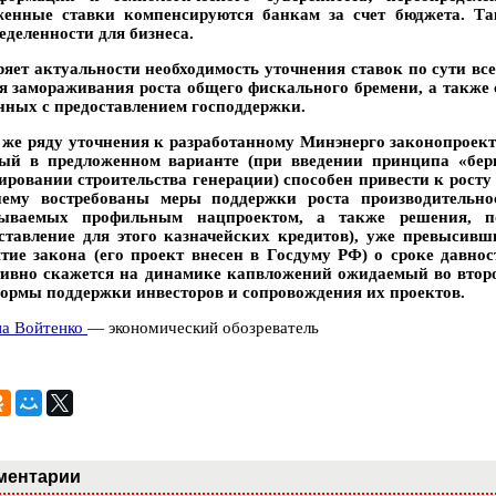
енные ставки компенсируются банкам за счет бюджета. Та
еделенности для бизнеса.
ряет актуальности необходимость уточнения ставок по сути вс
я замораживания роста общего фискального бремени, а также
нных с предоставлением господдержки.
 же ряду уточнения к разработанному Минэнерго законопроек
ый в предложенном варианте (при введении принципа «бери
ировании строительства генерации) способен привести к росту 
ему востребованы меры поддержки роста производительно
тываемых профильным нацпроектом, а также решения, п
ставление для этого казначейских кредитов), уже превысивш
тие закона (его проект внесен в Госдуму РФ) о сроке давно
ивно скажется на динамике капвложений ожидаемый во второ
ормы поддержки инвесторов и сопровождения их проектов.
а Войтенко
— экономический обозреватель
ментарии