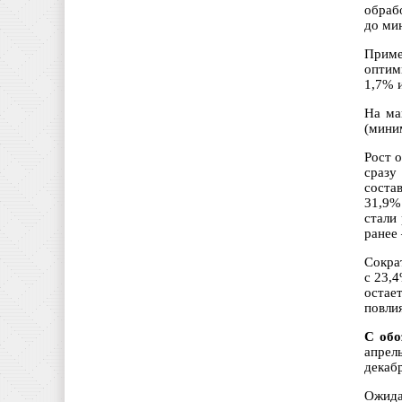
обрабо
до ми
Приме
оптим
1,7% 
На ма
(миним
Рост 
сразу
соста
31,9%
стали
ранее 
Сокра
с 23,
остае
повли
С обо
апрел
декабр
Ожида