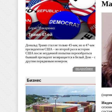
Ма
Борис Макаренко
Трамп 47-ой
Дональд Трамп стал не только 45-ым, но и 47-ым
президентом США – во второй раз в истории
США после неудачной попытки переизбраться
бывший президент возвращается в Белый Дом – с
другим порядковым номером.
подробнее
Бизнес
(оценк
Индек
сезон
состав