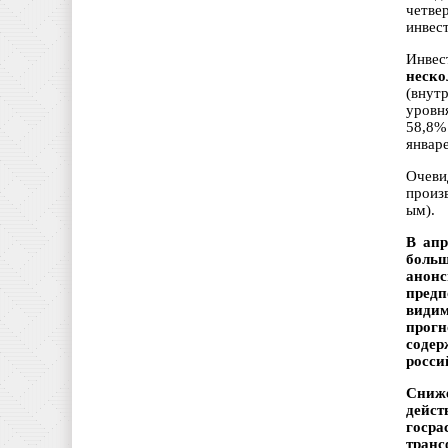
четве
инвес
Инвес
неск
(внут
уровн
58,8%
январе
Очев
произ
ым).
В апр
больш
анон
предп
видим
прогн
соде
росси
Сниж
дейст
госра
транс