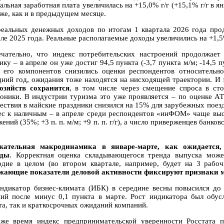
льная заработная плата увеличилась на +15,0% г/г (+15,1% г/г в ян
кже, как и в предыдущем месяце.
реальных денежных доходов по итогам 1 квартала 2026 года прод
ле 2025 года. Реальные располагаемые доходы увеличились на +1,5%
чательно, что индекс потребительских настроений продолжает
ку – в апреле он уже достиг 94,5 пункта (-3,7 пункта м/м; -14,5 п
 его компонентов снизились оценки респондентов относительн
дний год, ожидания тоже находятся на нисходящей траектории. И 
озяйств сохранится
, в том числе через смещение спроса в ст
роники. В индустрии туризма это уже проявляется – по оценке А
ествия в майские праздники снизился на 15% для зарубежных поезд
ес к наличным – в апреле среди респондентов «инФОМ» чаще выс
ений (35%; +3 п. п. м/м; +9 п. п. г/г), а число приверженцев банковск
жательная макродинамика в январе-марте, как ожидается
оды
. Корректная оценка складывающегося тренда выпуска може
одие в целом (во втором квартале, например, будет на 3 рабо
жающие показатели деловой активности фиксируют признаки 
индикатор бизнес-климата (ИБК) в середине весны повысился до
ний после минус 0,1 пункта в марте. Рост индикатора был обус
та, так и краткосрочных ожиданий компаний.
же время индекс предпринимательской уверенности Росстата 