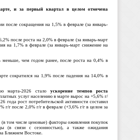
арте, и за первый квартал в целом отмечена
ии после сокращения на 1,5% в феврале (за январь-
,2% после роста на 2,0% в феврале (за январь-март
ия на 1,7% в феврале (за январь-март снижение на
% меньше, чем годом ранее, после роста на 0,4% в
арте сократился на 1,9% после падения на 14,0% в
тью марта-2026 стало
ускорение темпов роста
платных услуг населению в марте вырос на +5,6% г/
026 года рост потребительской активности составил
% г/г после 2,0% г/г в феврале (+3,6% г/г в целом за
е (в том числе ценовые) факторы оживления покупок
ды (в связи с сезонностью), а также ожидания
на Ближнем Востоке.