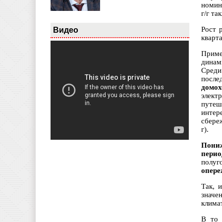
номина
г/г та
Рост 
Видео
кварта
Приме
динами
Среди
после
домох
элект
путеш
интер
сбереж
г).
Пони
пери
полуг
опере
Так, 
значе
клима
В то 