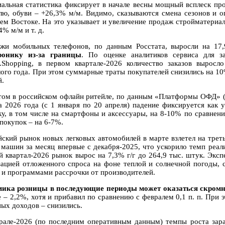
альная статистика фиксирует в начале весны мощный всплеск про
лю, обуви – +26,3% м/м. Видимо, сказываются смена сезонов и о
ем Востоке. На это указывает и увеличение продаж стройматериал
4% м/м и т. д.
жи мобильных телефонов, по данным Росстата, выросли на 17
ронику из-за границы
. По оценке аналитиков сервиса для з
Shopping, в первом квартале-2026 количество заказов вырос
ого года. При этом суммарные траты покупателей снизились на 10%
й.
том в российском офлайн ритейле, по данным «Платформы ОФД» (
а 2026 года (с 1 января по 20 апреля) падение фиксируется как
ку, в том числе на смартфоны и аксессуары, на 8-10% по сравнен
покупок – на 6-7%.
йский рынок новых легковых автомобилей в марте взлетел на тре
 машин за месяц впервые с декабря-2025, что ускорило темп реали
й квартал-2026 рынок вырос на 7,3% г/г до 264,9 тыс. штук. Экс
зацией отложенного спроса на фоне теплой и солнечной погоды, 
 и программами рассрочки от производителей.
ика розницы в последующие периоды может оказаться скромн
е – 2,2%, хотя и прибавил по сравнению с февралем 0,1 п. п. При 
ных доходов – снизились.
рале-2026 (по последним оперативным данным) темпы роста зара