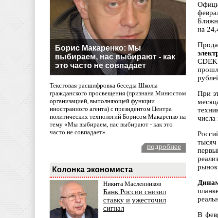
Офици
февра
Ближн
на 24,
Прода
Борис Макаренко: Мы
элект
выбираем, нас выбирают - как
CDEK.
это часто не совпадает
прошл
рубле
Текстовая расшифровка беседы Школы
гражданского просвещения (признана Минюстом
При э
организацией, выполняющей функции
месяц
иностранного агента) с президентом Центра
техни
политических технологий Борисом Макаренко на
числа 
тему «Мы выбираем, нас выбирают - как это
часто не совпадает».
Росси
тысяч
подробнее
первы
реали
рынок
Колонка экономиста
Динам
Никита Масленников
планк
Банк России снизил
реаль
ставку и ужесточил
сигнал
В фев