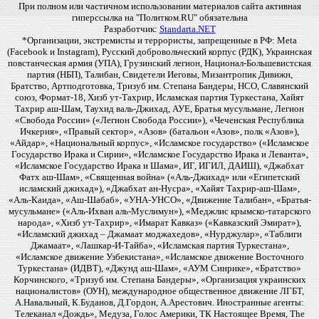
При полном или частичном использовании материалов сайта активная
гиперссылка на "Политком.RU" обязательна
Разработчик:
Standarta.NET
*Организации, экстремисты и террористы, запрещенные в РФ: Meta
(Facebook и Instagram), Русский добровольческий корпус (РДК), Украинская
повстанческая армия (УПА), Грузинский легион, Национал-Большевистская
партия (НБП), Талибан, Свидетели Иеговы, Мизантропик Дивижн,
Братство, Артподготовка, Тризуб им. Степана Бандеры, НСО, Славянский
союз, Формат-18, Хизб ут-Тахрир, Исламская партия Туркестана, Хайят
Тахрир аш-Шам, Таухид валь-Джихад, АУЕ, Братья мусульмане, Легион
«Свобода России» («Легион Свобода России»), «Чеченская Республика
Ичкерия», «Правый сектор», «Азов» (батальон «Азов», полк «Азов»),
«Айдар», «Национальный корпус», «Исламское государство» («Исламское
Государство Ирака и Сирии», «Исламское Государство Ирака и Леванта»,
«Исламское Государство Ирака и Шама», ИГ, ИГИЛ, ДАИШ), «Джабхат
Фатх аш-Шам», «Священная война» («Аль-Джихад» или «Египетский
исламский джихад»), «Джабхат ан-Нусра», «Хайят Тахрир-аш-Шам»,
«Аль-Каида», «Аш-Шабаб», «УНА-УНСО», «Движение Талибан», «Братья-
мусульмане» («Аль-Ихван аль-Муслимун»), «Меджлис крымско-татарского
народа», «Хизб ут-Тахрир», «Имарат Кавказ» («Кавказский Эмират»),
«Исламский джихад – Джамаат моджахедов», «Нурджулар», «Таблиги
Джамаат», «Лашкар-И-Тайба», «Исламская партия Туркестана»,
«Исламское движение Узбекистана», «Исламское движение Восточного
Туркестана» (ИДВТ), «Джунд аш-Шам», «АУМ Синрике», «Братство»
Корчинского, «Тризуб им. Степана Бандеры», «Организация украинских
националистов» (ОУН), международное общественное движение ЛГБТ,
А.Навальный, К.Буданов, Д.Гордон, А.Арестович. Иностранные агенты:
Телеканал «Дождь», Медуза, Голос Америки, ТК Настоящее Время, The