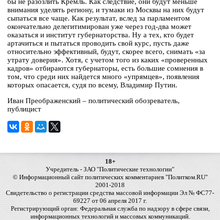
бы не разозлить Кремль. Как следствие, они будут меньше
внимания уделять региону, и тумаки из Москвы на них будут
сыпаться все чаще. Как результат, вслед за парламентом
окончательно делегитимирован уже через год-два может
оказаться и институт губернаторства. Ну а тех, кто будет
артачиться и пытаться проводить свой курс, пусть даже
относительно эффективный, будут, скорее всего, снимать «за
утрату доверия». Хотя, с учетом того из каких «проверенных
кадров» отбираются губернаторы, есть большие сомнения в
том, что среди них найдется много «упрямцев», появления
которых опасается, судя по всему, Владимир Путин.
Иван Преображенский – политический обозреватель,
публицист
18+
Учредитель - ЗАО "Политические технологии"
© Информационный сайт политических комментариев "Политком.RU"
2001-2018
Свидетельство о регистрации средства массовой информации Эл № ФС77-
69227 от 06 апреля 2017 г.
Регистрирующий орган: Федеральная служба по надзору в сфере связи,
информационных технологий и массовых коммуникаций.