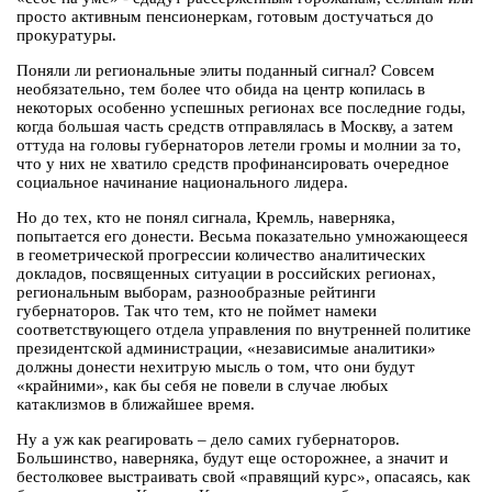
просто активным пенсионеркам, готовым достучаться до
прокуратуры.
Поняли ли региональные элиты поданный сигнал? Совсем
необязательно, тем более что обида на центр копилась в
некоторых особенно успешных регионах все последние годы,
когда большая часть средств отправлялась в Москву, а затем
оттуда на головы губернаторов летели громы и молнии за то,
что у них не хватило средств профинансировать очередное
социальное начинание национального лидера.
Но до тех, кто не понял сигнала, Кремль, наверняка,
попытается его донести. Весьма показательно умножающееся
в геометрической прогрессии количество аналитических
докладов, посвященных ситуации в российских регионах,
региональным выборам, разнообразные рейтинги
губернаторов. Так что тем, кто не поймет намеки
соответствующего отдела управления по внутренней политике
президентской администрации, «независимые аналитики»
должны донести нехитрую мысль о том, что они будут
«крайними», как бы себя не повели в случае любых
катаклизмов в ближайшее время.
Ну а уж как реагировать – дело самих губернаторов.
Большинство, наверняка, будут еще осторожнее, а значит и
бестолковее выстраивать свой «правящий курс», опасаясь, как