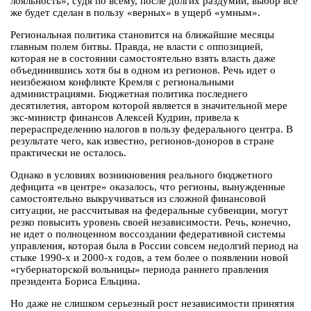
лояльность», судя по всему, после долгих раздумий, выбор все
же будет сделан в пользу «верных» в ущерб «умным».
Региональная политика становится на ближайшие месяцы
главным полем битвы. Правда, не власти с оппозицией,
которая не в состоянии самостоятельно взять власть даже
объединившись хотя бы в одном из регионов. Речь идет о
неизбежном конфликте Кремля с региональными
администрациями. Бюджетная политика последнего
десятилетия, автором которой является в значительной мере
экс-министр финансов Алексей Кудрин, привела к
перераспределению налогов в пользу федерального центра. В
результате чего, как известно, регионов-доноров в стране
практически не осталось.
Однако в условиях возникновения реального бюджетного
дефицита «в центре» оказалось, что регионы, вынужденные
самостоятельно выкручиваться из сложной финансовой
ситуации, не рассчитывая на федеральные субвенции, могут
резко повысить уровень своей независимости. Речь, конечно,
не идет о полноценном воссоздании федеративной системы
управления, которая была в России совсем недолгий период на
стыке 1990-х и 2000-х годов, а тем более о появлении новой
«губернаторской вольницы» периода раннего правления
президента Бориса Ельцина.
Но даже не слишком серьезный рост независимости принятия