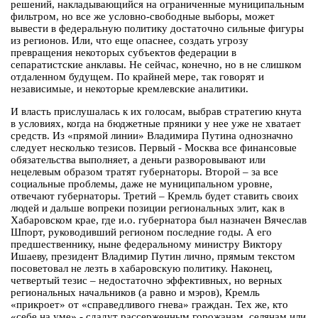
решений, накладывающийся на ограниченные муниципальным
фильтром, но все же условно-свободные выборы, может
вывести в федеральную политику достаточно сильные фигуры
из регионов. Или, что еще опаснее, создать угрозу
превращения некоторых субъектов федерации в
сепаратистские анклавы. Не сейчас, конечно, но в не слишком
отдаленном будущем. По крайней мере, так говорят и
независимые, и некоторые кремлевские аналитики.
И власть прислушалась к их голосам, выбрав стратегию кнута
в условиях, когда на бюджетные пряники у нее уже не хватает
средств. Из «прямой линии» Владимира Путина однозначно
следует несколько тезисов. Первый - Москва все финансовые
обязательства выполняет, а деньги разворовывают или
нецелевым образом тратят губернаторы. Второй – за все
социальные проблемы, даже не муниципальном уровне,
отвечают губернаторы. Третий – Кремль будет ставить своих
людей и дальше вопреки позиции региональных элит, как в
Хабаровском крае, где и.о. губернатора был назначен Вячеслав
Шпорт, руководивший регионом последние годы. А его
предшественнику, ныне федеральному министру Виктору
Ишаеву, президент Владимир Путин лично, прямым текстом
посоветовал не лезть в хабаровскую политику. Наконец,
четвертый тезис – недостаточно эффективных, но верных
региональных начальников (а равно и мэров), Кремль
«прикроет» от «справедливого гнева» граждан. Тех же, кто
«себе на уме» - сдадут рассерженным горожанам, селянам или