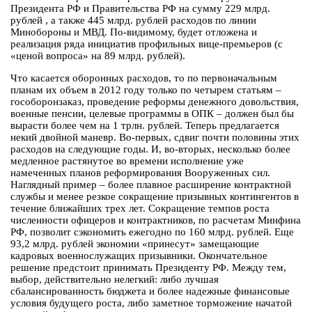
Президента РФ и Правительства РФ на сумму 229 млрд.
рублей , а также 445 млрд. рублей расходов по линии
Минобороны и МВД. По-видимому, будет отложена и
реализация ряда инициатив профильных вице-премьеров (с
«ценой вопроса» на 89 млрд. рублей).
Что касается оборонных расходов, то по первоначальным
планам их объем в 2012 году только по четырем статьям –
гособоронзаказ, проведение реформы денежного довольствия,
военные пенсии, целевые программы в ОПК – должен был бы
вырасти более чем на 1 трлн. рублей. Теперь предлагается
некий двойной маневр. Во-первых, сдвиг почти половины этих
расходов на следующие годы. И, во-вторых, несколько более
медленное растянутое во времени исполнение уже
намеченных планов реформирования Вооруженных сил.
Наглядный пример – более плавное расширение контрактной
службы и менее резкое сокращение призывных контингентов в
течение ближайших трех лет. Сокращение темпов роста
численности офицеров и контрактников, по расчетам Минфина
РФ, позволит сэкономить ежегодно по 160 млрд. рублей. Еще
93,2 млрд. рублей экономии «принесут» замещающие
кадровых военнослужащих призывники. Окончательное
решение предстоит принимать Президенту РФ. Между тем,
выбор, действительно нелегкий: либо лучшая
сбалансированность бюджета и более надежные финансовые
условия будущего роста, либо заметное торможение начатой