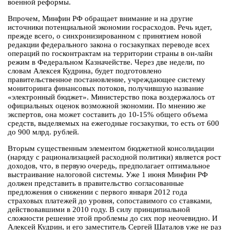
военной реформы.
Впрочем, Минфин РФ обращает внимание и на другие
источники потенциальной экономии госрасходов. Речь идет,
прежде всего, о синхронизированном с принятием новой
редакции федерального закона о госзакупках переводе всех
операций по госконтрактам на территории страны в он-лайн
режим в Федеральном Казначействе. Через две недели, по
словам Алексея Кудрина, будет подготовлено
правительственное постановление, учреждающее систему
мониторинга финансовых потоков, получившую название
«электронный бюджет». Министерство пока воздержалось от
официальных оценок возможной экономии. По мнению же
экспертов, она может составить до 10-15% общего объема
средств, выделяемых на ежегодные госзакупки, то есть от 600
до 900 млрд. рублей.
Вторым существенным элементом бюджетной консолидации
(наряду с рационализацией расходной политики) является рост
доходов, что, в первую очередь, предполагает оптимальное
выстраивание налоговой системы. Уже 1 июня Минфин РФ
должен представить в правительство согласованные
предложения о снижении с первого января 2012 года
страховых платежей до уровня, сопоставимого со ставками,
действовавшими в 2010 году. В силу принципиальной
сложности решение этой проблемы до сих пор неочевидно. И
Алексей Кудрин, и его заместитель Сергей Шаталов уже не раз