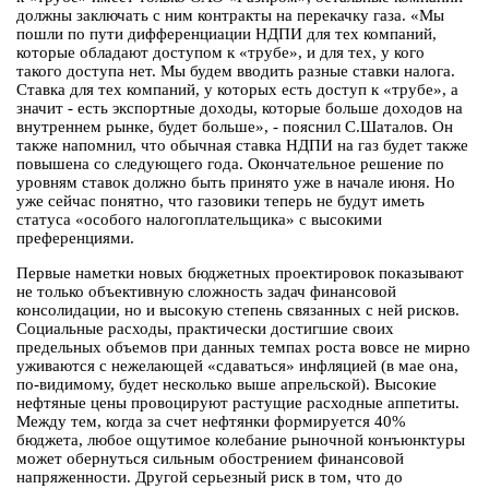
должны заключать с ним контракты на перекачку газа. «Мы
пошли по пути дифференциации НДПИ для тех компаний,
которые обладают доступом к «трубе», и для тех, у кого
такого доступа нет. Мы будем вводить разные ставки налога.
Ставка для тех компаний, у которых есть доступ к «трубе», а
значит - есть экспортные доходы, которые больше доходов на
внутреннем рынке, будет больше», - пояснил С.Шаталов. Он
также напомнил, что обычная ставка НДПИ на газ будет также
повышена со следующего года. Окончательное решение по
уровням ставок должно быть принято уже в начале июня. Но
уже сейчас понятно, что газовики теперь не будут иметь
статуса «особого налогоплательщика» с высокими
преференциями.
Первые наметки новых бюджетных проектировок показывают
не только объективную сложность задач финансовой
консолидации, но и высокую степень связанных с ней рисков.
Социальные расходы, практически достигшие своих
предельных объемов при данных темпах роста вовсе не мирно
уживаются с нежелающей «сдаваться» инфляцией (в мае она,
по-видимому, будет несколько выше апрельской). Высокие
нефтяные цены провоцируют растущие расходные аппетиты.
Между тем, когда за счет нефтянки формируется 40%
бюджета, любое ощутимое колебание рыночной конъюнктуры
может обернуться сильным обострением финансовой
напряженности. Другой серьезный риск в том, что до