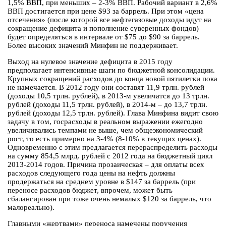
1,5% ВВП, при меньших – 2-3% ВВП. Рабочий вариант в 2,6%
ВВП достигается при цене $93 за баррель. При этом «цена
отсечения» (после которой все нефтегазовые доходы идут на
сокращение дефицита и пополнение суверенных фондов)
будет определяться в интервале от $75 до $90 за баррель.
Более высоких значений Минфин не поддерживает.
Выход на нулевое значение дефицита в 2015 году
предполагает интенсивные шаги по бюджетной консолидации.
Крупных сокращений расходов до конца новой пятилетки пока
не намечается. В 2012 году они составят 11,9 трлн. рублей
(доходы 10,5 трлн. рублей), в 2013-м увеличатся до 13 трлн.
рублей (доходы 11,5 трлн. рублей), в 2014-м – до 13,7 трлн.
рублей (доходы 12,5 трлн. рублей). Глава Минфина видит свою
задачу в том, госрасходы в реальном выражении ежегодно
увеличивались темпами не выше, чем общеэкономический
рост, то есть примерно на 3-4% (8-10% в текущих ценах).
Одновременно с этим предлагается перераспределить расходы
на сумму 854,5 млрд. рублей с 2012 года на бюджетный цикл
2013-2014 годов. Причина прозаическая – для оплаты всех
расходов следующего года цены на нефть должны
продержаться на среднем уровне в $147 за баррель (при
переносе расходов бюджет, впрочем, может быть
сбалансирован при тоже очень немалых $120 за баррель, что
малореально).
Главными «жертвами» переноса намечены поручения