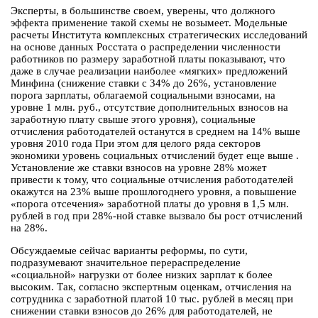
Эксперты, в большинстве своем, уверены, что должного
эффекта применение такой схемы не возымеет. Модельные
расчеты Института комплексных стратегических исследований
на основе данных Росстата о распределении численности
работников по размеру заработной платы показывают, что
даже в случае реализации наиболее «мягких» предложений
Минфина (снижение ставки с 34% до 26%, установление
порога зарплаты, облагаемой социальными взносами, на
уровне 1 млн. руб., отсутствие дополнительных взносов на
заработную плату свыше этого уровня), социальные
отчисления работодателей останутся в среднем на 14% выше
уровня 2010 года При этом для целого ряда секторов
экономики уровень социальных отчислений будет еще выше .
Установление же ставки взносов на уровне 28% может
привести к тому, что социальные отчисления работодателей
окажутся на 23% выше прошлогоднего уровня, а повышение
«порога отсечения» заработной платы до уровня в 1,5 млн.
рублей в год при 28%-ной ставке вызвало бы рост отчислений
на 28%.
Обсуждаемые сейчас варианты реформы, по сути,
подразумевают значительное перераспределение
«социальной» нагрузки от более низких зарплат к более
высоким. Так, согласно экспертным оценкам, отчисления на
сотрудника с заработной платой 10 тыс. рублей в месяц при
снижении ставки взносов до 26% для работодателей, не