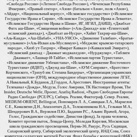
«Свобода России» («Легион Свобода России»), «Чеченская Республика
Ичкерия», «Правый сектор», «Азов» (батальон «Азов», полк «Азов»),
«Айдар», «Национальный корпус», «Исламское государство» («Исламское
Государство Ирака и Сирии», «Исламское Государство Ирака и Леванта»,
«Исламское Государство Ирака и Шама», ИГ, ИГИЛ, ДАИШ), «Джабхат
Фатх аш-Шам», «Священная война» («Аль-Джихад» или «Египетский
исламский джихад»), «Джабхат ан-Нусра», «Хайят Тахрир-аш-Шам»,
«Аль-Каида», «Аш-Шабаб», «УНА-УНСО», «Движение Талибан», «Братья-
мусульмане» («Аль-Ихван аль-Муслимун»), «Меджлис крымско-татарского
народа», «Хизб ут-Тахрир», «Имарат Кавказ» («Кавказский Эмират»),
«Исламский джихад – Джамаат моджахедов», «Нурджулар», «Таблиги
Джамаат», «Лашкар-И-Тайба», «Исламская партия Туркестана»,
«Исламское движение Узбекистана», «Исламское движение Восточного
Туркестана» (ИДВТ), «Джунд аш-Шам», «АУМ Синрике», «Братство»
Корчинского, «Тризуб им. Степана Бандеры», «Организация украинских
националистов» (ОУН), международное общественное движение ЛГБТ,
А.Навальный, К.Буданов, Д.Гордон, А.Арестович. Иностранные агенты:
Телеканал «Дождь», Медуза, Голос Америки, ТК Настоящее Время, The
Insider, Deutsche Welle, Проект, Azatliq Radiosi, «Радио Свободная Европа/
Радио Свобода» (PCE/PC), Сибирь. Реалии, Фактограф, Север. Реалии,
MEDIUM-ORIENT, Bellingcat, Пономарев Л. А., Савицкая Л.А., Маркелов
С.Е., Камалягин Д.Н., Апахончич Д.А., Толоконникова Н.А., Гельман М.А.,
Шендерович В.А., Верзилов П.Ю., Баданин Р.С., Альянс Врачей, Агора,
Голос, Гражданское содействие, Династия (фонд), За права человека,
Комитет против пыток, Левада-Центр, Молодая Карелия, Московская
школа гражданского просвещения, Пермь-36, Ракурс, Русь Сидящая,
Сахаровский центр, Сибирский экологический центр, ИАЦ Сова, Союз
комитетов солдатских матерей России, Фонд борьбы с коррупцией (ФБК),