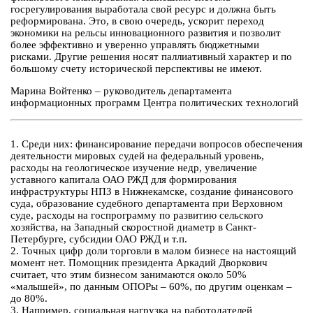
госрегулирования выработала свой ресурс и должна быть
реформирована. Это, в свою очередь, ускорит переход
экономики на рельсы инновационного развития и позволит
более эффективно и уверенно управлять бюджетными
рисками. Другие решения носят паллиативный характер и по
большому счету исторической перспективы не имеют.
Марина Войтенко – руководитель департамента
информационных программ Центра политических технологий
1. Среди них: финансирование передачи вопросов обеспечения
деятельности мировых судей на федеральный уровень,
расходы на геологическое изучение недр, увеличение
уставного капитала ОАО РЖД для формирования
инфраструктуры НПЗ в Нижнекамске, создание финансового
суда, образование судебного департамента при Верховном
суде, расходы на госпрограмму по развитию сельского
хозяйства, на Западный скоростной диаметр в Санкт-
Петербурге, субсидии ОАО РЖД и т.п.
2. Точных цифр доли торговли в малом бизнесе на настоящий
момент нет. Помощник президента Аркадий Дворкович
считает, что этим бизнесом занимаются около 50%
«малышей», по данным ОПОРы – 60%, по другим оценкам –
до 80%.
3. Например, социальная нагрузка на работодателей