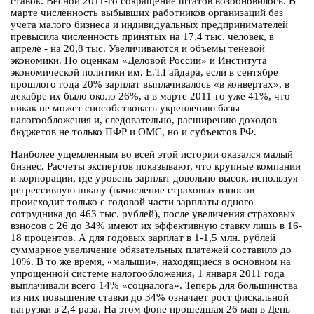
ставок. Весной 2011-го сокращение штатов возобновилось. В
марте численность выбывших работников организаций без
учета малого бизнеса и индивидуальных предпринимателей
превысила численность принятых на 17,4 тыс. человек, в
апреле - на 20,8 тыс. Увеличиваются и объемы теневой
экономики. По оценкам «Деловой России» и Института
экономической политики им. Е.Т.Гайдара, если в сентябре
прошлого года 20% зарплат выплачивалось «в конвертах», в
декабре их было около 26%, а в марте 2011-го уже 41%, что
никак не может способствовать укреплению базы
налогообложения и, следовательно, расширению доходов
бюджетов не только ПФР и ОМС, но и субъектов РФ.
Наиболее ущемленным во всей этой истории оказался малый
бизнес. Расчеты экспертов показывают, что крупные компании
и корпорации, где уровень зарплат довольно высок, используя
регрессивную шкалу (начисление страховых взносов
происходит только с годовой части зарплаты одного
сотрудника до 463 тыс. рублей), после увеличения страховых
взносов с 26 до 34% имеют их эффективную ставку лишь в 16-
18 процентов. А для годовых зарплат в 1-1,5 млн. рублей
суммарное увеличение обязательных платежей составило до
10%. В то же время, «малыши», находящиеся в основном на
упрощенной системе налогообложения, 1 января 2011 года
выплачивали всего 14% «соцналога». Теперь для большинства
из них повышение ставки до 34% означает рост фискальной
нагрузки в 2,4 раза. На этом фоне прошедшая 26 мая в День