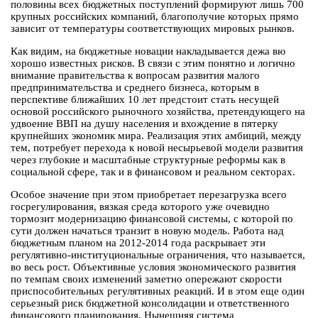
половины всех бюджетных поступлений формируют лишь 700
крупных российских компаний, благополучие которых прямо
зависит от температуры соответствующих мировых рынков.
Как видим, на бюджетные новации накладывается дежа вю
хорошо известных рисков. В связи с этим понятно и логично
внимание правительства к вопросам развития малого
предпринимательства и среднего бизнеса, которым в
перспективе ближайших 10 лет предстоит стать несущей
основой российского рыночного хозяйства, претендующего на
удвоение ВВП на душу населения и вхождение в пятерку
крупнейших экономик мира. Реализация этих амбиций, между
тем, потребует перехода к новой несырьевой модели развития
через глубокие и масштабные структурные реформы как в
социальной сфере, так и в финансовом и реальном секторах.
Особое значение при этом приобретает перезагрузка всего
госрегулирования, вязкая среда которого уже очевидно
тормозит модернизацию финансовой системы, с которой по
сути должен начаться транзит в новую модель. Работа над
бюджетным планом на 2012-2014 года раскрывает эти
регулятивно-институциональные ограничения, что называется,
во весь рост. Объективные условия экономического развития
по темпам своих изменений заметно опережают скорости
приспособительных регулятивных реакций. И в этом еще один
серьезный риск бюджетной консолидации и ответственного
финансового планирования. Нынешняя система