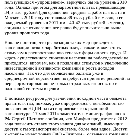
пользующихся «упрощенкой», вернулись бы на уровень 2010
года. Однако при этом для заработной платы, превышающей
34,5 тыс. рублей (для сравнения: средняя заработная плата в
Москве в 2010 году составляла 39 тыс. рублей в месяц, а ее
ожидаемый уровень в 2011-ом - 40-42 тыс. рублей в месяц),
социальные отчисления все равно будут значительно выше
уровня прошлого года.
Вполне понятно, что реализация таких мер приведет к
консервации низких заработных плат, а также может стать
стимулом к распространению теневых форм оплаты труда. И
ждать существенного снижения нагрузки на работодателей не
приходится, впрочем, как и появления стимулов к увеличению
инвестиционной активности компаний и роста доходов
населения. Так что для соблюдения баланса уже в
среднесрочной перспективе потребуется принятие решений по
переформатированию не только страховых взносов, но и
налоговой системы в целом.
В поисках ресурсов для увеличения доходной части бюджета
правительство, похоже, уже определилось с неизбежностью
повышения НДПИ на газ и привязке его к рыночной
конъюнктуре. 17 мая 2011г. заместитель министра финансов
РФ Сергей Шаталов сообщил, что Минфин предлагает с 2012
года повысить ставку этого налога для компаний, имеющих
доступ к газотранспортной системе, более чем вдвое. Доступ
к «трубе» имеет только ОАО «Газпром», остальные компании