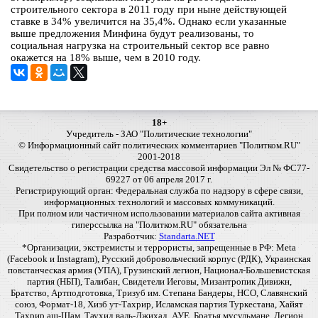
строительного сектора в 2011 году при ныне действующей
ставке в 34% увеличится на 35,4%. Однако если указанные
выше предложения Минфина будут реализованы, то
социальная нагрузка на строительный сектор все равно
окажется на 18% выше, чем в 2010 году.
18+
Учредитель - ЗАО "Политические технологии"
© Информационный сайт политических комментариев "Политком.RU"
2001-2018
Свидетельство о регистрации средства массовой информации Эл № ФС77-
69227 от 06 апреля 2017 г.
Регистрирующий орган: Федеральная служба по надзору в сфере связи,
информационных технологий и массовых коммуникаций.
При полном или частичном использовании материалов сайта активная
гиперссылка на "Политком.RU" обязательна
Разработчик:
Standarta.NET
*Организации, экстремисты и террористы, запрещенные в РФ: Meta
(Facebook и Instagram), Русский добровольческий корпус (РДК), Украинская
повстанческая армия (УПА), Грузинский легион, Национал-Большевистская
партия (НБП), Талибан, Свидетели Иеговы, Мизантропик Дивижн,
Братство, Артподготовка, Тризуб им. Степана Бандеры, НСО, Славянский
союз, Формат-18, Хизб ут-Тахрир, Исламская партия Туркестана, Хайят
Тахрир аш-Шам, Таухид валь-Джихад, АУЕ, Братья мусульмане, Легион