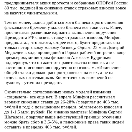
предпринимателя акция протеста и собранные ОПОРой России
80 тыс. подписей за снижение ставок страховых взносов вовсе
не кажутся удивительными.
Тем не менее, шансы добиться хотя бы некоторого снижения
фискального бремени у малого бизнеса все-таки есть. Ранее,
просчитывая различные варианты выполнения поручения
Президента РФ снизить ставку страховых взносов, Минфин
предполагал, что льгота, скорее всего, будет предоставлена
только неторговому малому бизнесу. Однако 23 мая Дмитрий
Медведев в ходе прошедшей в Горках рабочей встречи с вице-
премьером, министром финансов Алексеем Кудриным
подчеркнул, что он ждет от правительства полного, а не
частичного исполнения поручения по взносам. «Изменение
общей ставки должно распространяться на всех, а не на
отдельных плательщиков. Косметических изменений не
нужно», - уточнил президент.
Окончательно согласованных новых моделей взимания
«соцналога» все еще нет. В апреле Минфин рассчитывал
вариант снижения ставки до 26-28% (с зарплат до 463 тыс.
рублей в год) с повышением предела, облагаемого взносами
до 1-1,5 млн. рублей. По мнению замглавы Минфина Сергей
Шаталова, с зарплат выше действующей границы отсечения
можно брать сбор в 3,5-5%, а пенсионные права таких людей
оставить в пределах 463 тыс. рублей.