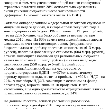
говорили о том, что уменьшение общей планки совокупных
страховых платежей ниже 28% основательно «разгоняет»
риски усиления бюджетной несбалансированности
(дефицит-2012 может оказаться около 3% ВВП).
Согласно обнародованным Федеральной налоговой службой на
минувшей неделе данным, в январе-апреле текущего года в
консолидированный бюджет РФ поступило 3,19 трлн. рублей,
что на 22% больше, чем было собрано за первые четыре
месяца 2010 года. На 83% сумма поступлений января апреля
сложилась за счет составляющих основу федерального
бюджета налога на добычу полезных ископаемых (613 млрд.
рублей), налога на добавленную стоимость (604 млрд. рублей),
а также являющихся базовыми для региональных бюджетов
налога на прибыль (855 млрд. рублей) и налога на доходы
физических лиц (558 млрд. рублей). Бурный рост,
обеспеченный динамикой цен на черное золото,
продемонстрировали НДПИ – «+37%» к аналогичному
периоду прошлого года, налог на прибыль – «+29%», НДС - на
22%. А вот сборы НДФЛ, зависящие в основном от фонда
оплаты труда, выросли лишь на 10 процентов. И это,
несомненно, еще одно доказательство отрицательного влияния
повышение ставки страховых взносов до 34%.
По данным Росстата, всплеск увольнений работников
произошел еще в декабре 2010 года – накануне повышения