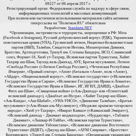
69227 от 06 апреля 2017 г.
Регистрирующий орган: Федеральная служба по надзору в сфере связи,
информационных технологий и массовых коммуникаций.
При полном или частичном использовании материалов сайта активная
гиперссылка на "Политком.RU" обязательна
Разработчик:
Standarta.NET
*Организации, экстремисты и террористы, запрещенные в РФ: Meta
(Facebook и Instagram), Русский добровольческий корпус (РДК), Украинская
повстанческая армия (УПА), Грузинский легион, Национал-Большевистская
партия (НБП), Талибан, Свидетели Иеговы, Мизантропик Дивижн,
Братство, Артподготовка, Тризуб им. Степана Бандеры, НСО, Славянский
союз, Формат-18, Хизб ут-Тахрир, Исламская партия Туркестана, Хайят
Тахрир аш-Шам, Таухид валь-Джихад, АУЕ, Братья мусульмане, Легион
«Свобода России» («Легион Свобода России»), «Чеченская Республика
Ичкерия», «Правый сектор», «Азов» (батальон «Азов», полк «Азов»),
«Айдар», «Национальный корпус», «Исламское государство» («Исламское
Государство Ирака и Сирии», «Исламское Государство Ирака и Леванта»,
«Исламское Государство Ирака и Шама», ИГ, ИГИЛ, ДАИШ), «Джабхат
Фатх аш-Шам», «Священная война» («Аль-Джихад» или «Египетский
исламский джихад»), «Джабхат ан-Нусра», «Хайят Тахрир-аш-Шам»,
«Аль-Каида», «Аш-Шабаб», «УНА-УНСО», «Движение Талибан», «Братья-
мусульмане» («Аль-Ихван аль-Муслимун»), «Меджлис крымско-татарского
народа», «Хизб ут-Тахрир», «Имарат Кавказ» («Кавказский Эмират»),
«Исламский джихад – Джамаат моджахедов», «Нурджулар», «Таблиги
Джамаат», «Лашкар-И-Тайба», «Исламская партия Туркестана»,
«Исламское движение Узбекистана», «Исламское движение Восточного
Туркестана» (ИДВТ), «Джунд аш-Шам», «АУМ Синрике», «Братство»
Корчинского, «Тризуб им. Степана Бандеры», «Организация украинских