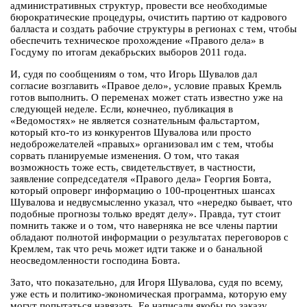
административных структур, провести все необходимые
бюрократические процедуры, очистить партию от кадрового
балласта и создать рабочие структуры в регионах с тем, чтобы
обеспечить техническое прохождение «Правого дела» в
Госдуму по итогам декабрьских выборов 2011 года.
И, судя по сообщениям о том, что Игорь Шувалов дал
согласие возглавить «Правое дело», условие правых Кремль
готов выполнить. О переменах может стать известно уже на
следующей неделе. Если, конечнео, публикация в
«Ведомостях» не является сознательным фальстартом,
который кто-то из конкурентов Шувалова или просто
недоброжелателей «правых» организовал им с тем, чтобы
сорвать планируемые изменения. О том, что такая
возможность тоже есть, свидетельствует, в частности,
заявление сопредседателя «Правого дела» Георгия Бовта,
который опроверг информацию о 100-процентных шансах
Шувалова и недвусмысленно указал, что «нередко бывает, что
подобные прогнозы только вредят делу». Правда, тут стоит
помнить также и о том, что наверняка не все члены партии
обладают полнотой информации о результатах переговоров с
Кремлем, так что речь может идти также и о банальной
неосведомленности господина Бовта.
Зато, что показательно, для Игоря Шувалова, судя по всему,
уже есть и политико-экономическая программа, которую ему
могут попытаться навязать. Ее написали якобы по заказу