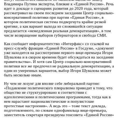
Владимира Путина эксперты, близкие к «Единой России». Речь
идет о докладе о сценариях развития до 2020 года, который
рассматривал на своем последнем заседании Центр социально-
консервативной политики при партии «Единая Россия», в
котором политическая система подвергнута крайне резкой
критике, а как вариант выхода из сложившейся ситуации
предлагается «немедленная реальная демократизация», в том
числе возвращение выборов губернаторов и свобода СМИ.
Как сообщает информагентство «Интерфакс» со ссылкой на
пресс-службу фракции «Единой России» в Госдуме, «документ
уже находится на рассмотрении первого вице-премьера Игоря
Шувалова и в скором времени будет обсуждаться на заседании
правительства». И хотя сам Центр социально-консервативной
политики все же предпочел не радикальную демократизацию, а
один из умеренных вариантов, выбор Игоря Шувалова может
быть несколько иным.
Ну чем не лозунг для вполне себе либеральной партии:
«Подавление политического плюрализма приводит к тому, что
общество не структурировано в соответствии с
идеологическими и политическими программами, тогда как в
нем нарастают националистические и популистские
протестные настроения». А ведь это – тоже текст доклада,
подготовленного, по словам однофамильца вице-премьера,
заместитель секретаря президиума генсовета «Единой России»