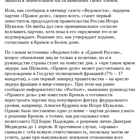
лишиться значительной части нынешних своих членов.
Итак, как сообщила в пятницу газета «Ведомости», лидером
партии «Правое дело», скорее всего, станет первый
заместитель председателя правительства России Игорь
Шувалов. Он якобы дал свое принципиальное согласие
возглавить партию, хотя пока в его окружении это и не
подтверждают. Решение это, как утверждает издание,
согласовано в Кремле и Белом доме.
По словам источника «Ведомостей» в «Единой России»,
вопрос обновления лиц не только в политике, но и в
руководстве страны стоит на повестке дня, а «при таком ярком
лидере, как Шувалов, «Правое дело» может рассчитывать на
прохождение в Госдуму полноценной фракцией (7% – 37
мандатов), а сам первый зампред правительства – на кресло
лидера фракции и вице-спикера». При этом как ранее
сообщало информагентство «Росбалт», нынешнее руководство
«Правого дела» уже известило Кремль о готовности
перестроить партию под популярную фигуру федерального
уровня, например, Алексея Кудрина или Игоря Шувалова.
Однако было поставлено одно условие – партия должна узнать
о решении Кремля, а точнее, как рассказывал член
политсовета ПД Борис Надеждин, о решении лично Дмитрия
Медведева до 1 апреля. В противном случае, «правые»
снимали с себя всякую ответственность, поскольку могли не
успеть, даже при максимально лояльном отношении всех