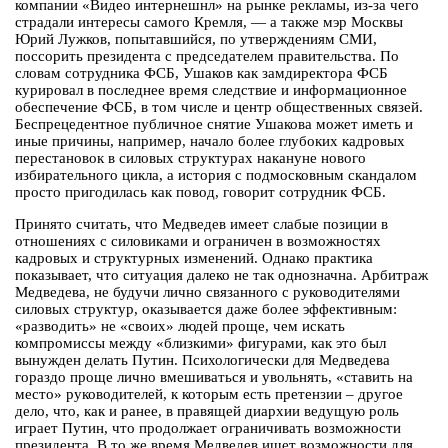
компании «Видео интернешнл» на рынке рекламы, из-за чего
страдали интересы самого Кремля, — а также мэр Москвы
Юрий Лужков, попытавшийся, по утверждениям СМИ,
поссорить президента с председателем правительства. По
словам сотрудника ФСБ, Ушаков как замдиректора ФСБ
курировал в последнее время следствие и информационное
обеспечение ФСБ, в том числе и центр общественных связей.
Беспрецедентное публичное снятие Ушакова может иметь и
иные причины, например, начало более глубоких кадровых
перестановок в силовых структурах накануне нового
избирательного цикла, а история с подмосковным скандалом
просто пригодилась как повод, говорит сотрудник ФСБ.
Принято считать, что Медведев имеет слабые позиции в
отношениях с силовиками и ограничен в возможностях
кадровых и структурных изменений. Однако практика
показывает, что ситуация далеко не так однозначна. Арбитраж
Медведева, не будучи лично связанного с руководителями
силовых структур, оказывается даже более эффективным:
«разводить» не «своих» людей проще, чем искать
компромиссы между «близкими» фигурами, как это был
вынужден делать Путин. Психологически для Медведева
гораздо проще лично вмешиваться и увольнять, «ставить на
место» руководителей, к которым есть претензии – другое
дело, что, как и ранее, в правящей диархии ведущую роль
играет Путин, что продолжает ограничивать возможности
президента. В то же время Медведев ищет возможности для