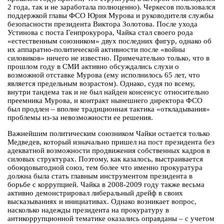
2 года, так и не заработала полноценно). Черкесов пользовался
поддержкой главы ФСО Юрия Мурова и руководителя службы
безопасности президента Виктора Золотова. После ухода
Устинова с поста Генпрокурора, Чайка стал своего рода
«естественным союзником» двух последних фигур, однако об
их аппаратно-политической активности после «войны
силовиков» ничего не известно. Примечательно только, что в
прошлом году в СМИ активно обсуждались слухи о
возможной отставке Мурова (ему исполнилось 65 лет, что
является предельным возрастом). Однако, судя по всему,
внутри тандема так и не был найден консенсус относительно
преемника Мурова, и контракт нынешнего директора ФСО
был продлен – вполне традиционная тактика «откладывания»
проблемы из-за невозможности ее решения.
Важнейшим политическим союзником Чайки остается только
Медведев, который изначально пришел на пост президента без
адекватной возможности продвижения собственных кадров в
силовых структурах. Поэтому, как казалось, выстраивается
обоюдовыгодной союз, тем более что именно прокуратура
должна была стать главным инструментом президента в
борьбе с коррупцией. Чайка в 2008-2009 году также весьма
активно демонстрировал либеральный дрейф в своих
высказываниях и инициативах. Однако возникает вопрос,
насколько надежды президента на прокуратуру в
антикоррупционной тематике оказались оправданы – с учетом