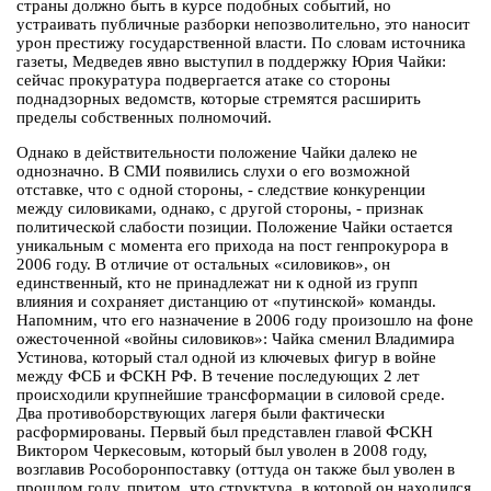
страны должно быть в курсе подобных событий, но
устраивать публичные разборки непозволительно, это наносит
урон престижу государственной власти. По словам источника
газеты, Медведев явно выступил в поддержку Юрия Чайки:
сейчас прокуратура подвергается атаке со стороны
поднадзорных ведомств, которые стремятся расширить
пределы собственных полномочий.
Однако в действительности положение Чайки далеко не
однозначно. В СМИ появились слухи о его возможной
отставке, что с одной стороны, - следствие конкуренции
между силовиками, однако, с другой стороны, - признак
политической слабости позиции. Положение Чайки остается
уникальным с момента его прихода на пост генпрокурора в
2006 году. В отличие от остальных «силовиков», он
единственный, кто не принадлежат ни к одной из групп
влияния и сохраняет дистанцию от «путинской» команды.
Напомним, что его назначение в 2006 году произошло на фоне
ожесточенной «войны силовиков»: Чайка сменил Владимира
Устинова, который стал одной из ключевых фигур в войне
между ФСБ и ФСКН РФ. В течение последующих 2 лет
происходили крупнейшие трансформации в силовой среде.
Два противоборствующих лагеря были фактически
расформированы. Первый был представлен главой ФСКН
Виктором Черкесовым, который был уволен в 2008 году,
возглавив Рособоронпоставку (оттуда он также был уволен в
прошлом году, притом, что структура, в которой он находился