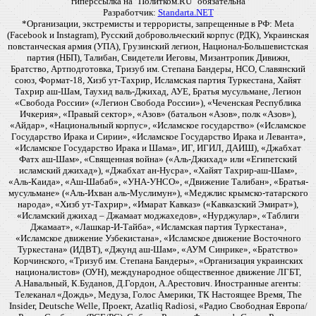
гиперссылка на "Политком.RU" обязательна
Разработчик:
Standarta.NET
*Организации, экстремисты и террористы, запрещенные в РФ: Meta
(Facebook и Instagram), Русский добровольческий корпус (РДК), Украинская
повстанческая армия (УПА), Грузинский легион, Национал-Большевистская
партия (НБП), Талибан, Свидетели Иеговы, Мизантропик Дивижн,
Братство, Артподготовка, Тризуб им. Степана Бандеры, НСО, Славянский
союз, Формат-18, Хизб ут-Тахрир, Исламская партия Туркестана, Хайят
Тахрир аш-Шам, Таухид валь-Джихад, АУЕ, Братья мусульмане, Легион
«Свобода России» («Легион Свобода России»), «Чеченская Республика
Ичкерия», «Правый сектор», «Азов» (батальон «Азов», полк «Азов»),
«Айдар», «Национальный корпус», «Исламское государство» («Исламское
Государство Ирака и Сирии», «Исламское Государство Ирака и Леванта»,
«Исламское Государство Ирака и Шама», ИГ, ИГИЛ, ДАИШ), «Джабхат
Фатх аш-Шам», «Священная война» («Аль-Джихад» или «Египетский
исламский джихад»), «Джабхат ан-Нусра», «Хайят Тахрир-аш-Шам»,
«Аль-Каида», «Аш-Шабаб», «УНА-УНСО», «Движение Талибан», «Братья-
мусульмане» («Аль-Ихван аль-Муслимун»), «Меджлис крымско-татарского
народа», «Хизб ут-Тахрир», «Имарат Кавказ» («Кавказский Эмират»),
«Исламский джихад – Джамаат моджахедов», «Нурджулар», «Таблиги
Джамаат», «Лашкар-И-Тайба», «Исламская партия Туркестана»,
«Исламское движение Узбекистана», «Исламское движение Восточного
Туркестана» (ИДВТ), «Джунд аш-Шам», «АУМ Синрике», «Братство»
Корчинского, «Тризуб им. Степана Бандеры», «Организация украинских
националистов» (ОУН), международное общественное движение ЛГБТ,
А.Навальный, К.Буданов, Д.Гордон, А.Арестович. Иностранные агенты:
Телеканал «Дождь», Медуза, Голос Америки, ТК Настоящее Время, The
Insider, Deutsche Welle, Проект, Azatliq Radiosi, «Радио Свободная Европа/