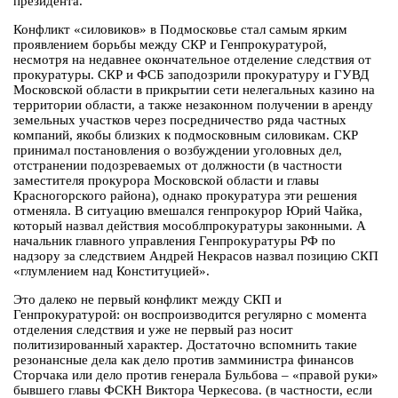
президента.
Конфликт «силовиков» в Подмосковье стал самым ярким
проявлением борьбы между СКР и Генпрокуратурой,
несмотря на недавнее окончательное отделение следствия от
прокуратуры. СКР и ФСБ заподозрили прокуратуру и ГУВД
Московской области в прикрытии сети нелегальных казино на
территории области, а также незаконном получении в аренду
земельных участков через посредничество ряда частных
компаний, якобы близких к подмосковным силовикам. СКР
принимал постановления о возбуждении уголовных дел,
отстранении подозреваемых от должности (в частности
заместителя прокурора Московской области и главы
Красногорского района), однако прокуратура эти решения
отменяла. В ситуацию вмешался генпрокурор Юрий Чайка,
который назвал действия мособлпрокуратуры законными. А
начальник главного управления Генпрокуратуры РФ по
надзору за следствием Андрей Некрасов назвал позицию СКП
«глумлением над Конституцией».
Это далеко не первый конфликт между СКП и
Генпрокуратурой: он воспроизводится регулярно с момента
отделения следствия и уже не первый раз носит
политизированный характер. Достаточно вспомнить такие
резонансные дела как дело против замминистра финансов
Сторчака или дело против генерала Бульбова – «правой руки»
бывшего главы ФСКН Виктора Черкесова. (в частности, если