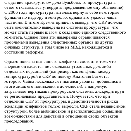
следствие «раскрутило» дело Бульбова, то прокуратура в
ответ отказывалась утвердить предъявленное ему обвинение).
С 2006 года прокуратура пыталась вернуть себе некоторые
функции по надзору и контролю, однако это удалось лишь
частично. В итоге Кремль пришел к выводу, что СКР должна
быть окончательно выведена из системы прокуратуры, что
может стать первым шагом к созданию единого следственного
комитета. Однако пока эти намерения ограничиваются
проблемами выведения следственных органов из других
силовых структур, в том числе из МВД, находящегося в
состоянии реформы.
Однако новизна нынешнего конфликта состоит в том, что
впервые он касается не локальных уголовных дел, либо
отдельных персоналий (например, как конфликт между
генпрокуратурой и СКР по поводу Анатолия Багмета,
которого Чайка несколько лет пытался уволить, добившись в
итоге лишь его понижения в должности), а напрямую
затрагивает вертикаль прокурорской системы, дискредитируя
ее региональных представителей. Получается, что при
отделении СКР от прокуратуры, в действительности риски
эскалации конфликтов только выросли. СКР стала независимой
структурой, более амбициозной и располагающей большими
возможностями для действий в отношении своих объектов
преследования.
На прошедшей неделе президент вмешался в конфликт, осадив