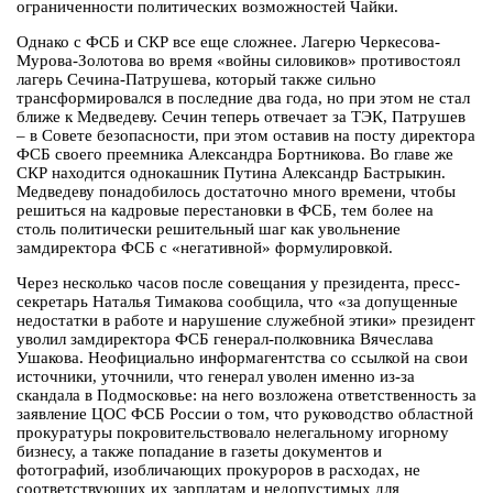
ограниченности политических возможностей Чайки.
Однако с ФСБ и СКР все еще сложнее. Лагерю Черкесова-
Мурова-Золотова во время «войны силовиков» противостоял
лагерь Сечина-Патрушева, который также сильно
трансформировался в последние два года, но при этом не стал
ближе к Медведеву. Сечин теперь отвечает за ТЭК, Патрушев
– в Совете безопасности, при этом оставив на посту директора
ФСБ своего преемника Александра Бортникова. Во главе же
СКР находится однокашник Путина Александр Бастрыкин.
Медведеву понадобилось достаточно много времени, чтобы
решиться на кадровые перестановки в ФСБ, тем более на
столь политически решительный шаг как увольнение
замдиректора ФСБ с «негативной» формулировкой.
Через несколько часов после совещания у президента, пресс-
секретарь Наталья Тимакова сообщила, что «за допущенные
недостатки в работе и нарушение служебной этики» президент
уволил замдиректора ФСБ генерал-полковника Вячеслава
Ушакова. Неофициально информагентства со ссылкой на свои
источники, уточнили, что генерал уволен именно из-за
скандала в Подмосковье: на него возложена ответственность за
заявление ЦОС ФСБ России о том, что руководство областной
прокуратуры покровительствовало нелегальному игорному
бизнесу, а также попадание в газеты документов и
фотографий, изобличающих прокуроров в расходах, не
соответствующих их зарплатам и недопустимых для