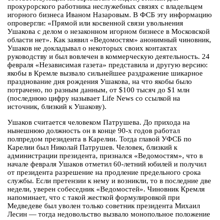
прокурорского работника неслужебных связях с владельцем
игорного бизнеса Иваном Назаровым. В ФСБ эту информацию
опровергли: «Прямой или косвенной связи увольнения
Ушакова с делом о незаконном игорном бизнесе в Московской
области нет». Как заявил «Ведомостям» анонимный чиновник,
Ушаков не докладывал о некоторых своих контактах
руководству и был вовлечен в коммерческую деятельность. 24
февраля «Независимая газета» представила и другую версию:
якобы в Кремле вызвало сильнейшее раздражение шикарное
празднование дня рождения Ушакова, на что якобы было
потрачено, по разным данным, от $100 тысяч до $1 млн
(последнюю цифру называет Life News со ссылкой на
источник, близкий к Ушакову).
Ушаков считается человеком Патрушева. До прихода на
нынешнюю должность он в конце 90-х годов работал
полпредом президента в Карелии. Тогда главой УФСБ по
Карелии был Николай Патрушев. Человек, близкий к
администрации президента, признался «Ведомостям», что в
начале февраля Ушаков отметил 60-летний юбилей и получил
от президента разрешение на продление предельного срока
службы. Если претензии к нему и возникли, то в последние две
недели, уверен собеседник «Ведомостей». Чиновник Кремля
напоминает, что с такой жесткой формулировкой при
Медведеве был уволен только советник президента Михаил
Лесин — тогда недовольство вызвало монопольное положение