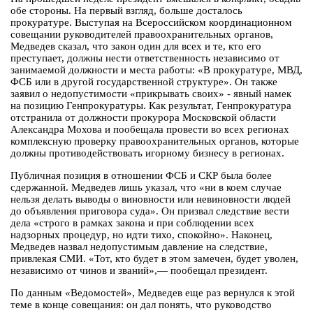
обе стороны. На первый взгляд, больше досталось
прокуратуре. Выступая на Всероссийском координационном
совещании руководителей правоохранительных органов,
Медведев сказал, что закон один для всех и те, кто его
преступает, должны нести ответственность независимо от
занимаемой должности и места работы: «В прокуратуре, МВД,
ФСБ или в другой государственной структуре». Он также
заявил о недопустимости «прикрывать своих» - явный намек
на позицию Генпрокуратуры. Как результат, Генпрокуратура
отстранила от должности прокурора Московской области
Александра Мохова и пообещала провести во всех регионах
комплексную проверку правоохранительных органов, которые
должны противодействовать игорному бизнесу в регионах.
Публичная позиция в отношении ФСБ и СКР была более
сдержанной. Медведев лишь указал, что «ни в коем случае
нельзя делать выводы о виновности или невиновности людей
до объявления приговора суда». Он призвал следствие вести
дела «строго в рамках закона и при соблюдении всех
надзорных процедур, но идти тихо, спокойно». Наконец,
Медведев назвал недопустимым давление на следствие,
привлекая СМИ. «Тот, кто будет в этом замечен, будет уволен,
независимо от чинов и званий»,— пообещал президент.
По данным «Ведомостей», Медведев еще раз вернулся к этой
теме в конце совещания: он дал понять, что руководство