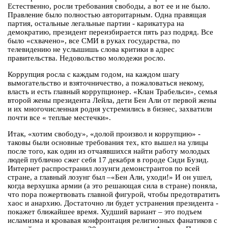
Естественно, росли требования свободы, а вот ее и не было.
Правление было полностью авторитарным. Одна правящая
партия, остальные легальные партии - карикатура на
демократию, президент переизбирается пять раз подряд. Все
было «схвачено», все СМИ в руках государства, по
телевидению не услышишь слова критики в адрес
правительства. Недовольство молодежи росло.
Коррупция росла с каждым годом, на каждом шагу
вымогательство и взяточничество, а пожаловаться некому,
власть и есть главный коррупционер. «Клан Трабельси», семья
второй жены президента Лейла, дети Бен Али от первой жены
и их многочисленная родня устремились в бизнес, захватили
почти все « теплые местечки».
Итак, «хотим свободу», «долой произвол и коррупцию» -
таковы были основные требования тех, кто вышел на улицы
после того, как один из отчаявшихся найти работу молодых
людей публично сжег себя 17 декабря в городе Сиди Бузид.
Интернет распространил лозунги демонстрантов по всей
стране, а главный лозунг был –«Бен Али, уходи!» И он ушел,
когда верхушка армии (а это решающая сила в стране) поняла,
что пора пожертвовать главной фигурой, чтобы предотвратить
хаос и анархию. Достаточно ли будет устранения президента -
покажет ближайшее время. Худший вариант – это подъем
исламизма и кровавая конфронтация религиозных фанатиков с