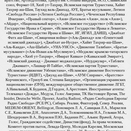
Братство, Артподготовка, Тризуб им. Степана Бандеры, НСО, Славянский
союз, Формат-18, Хизб ут-Тахрир, Исламская партия Туркестана, Хайят
Тахрир аш-Шам, Таухид валь-Джихад, АУЕ, Братья мусульмане, Легион
«Свобода России» («Легион Свобода России»), «Чеченская Республика
Ичкерия», «Правый сектор», «Азов» (батальон «Азов», полк «Азов»),
«Айдар», «Национальный корпус», «Исламское государство» («Исламское
Государство Ирака и Сирии», «Исламское Государство Ирака и Леванта»,
«Исламское Государство Ирака и Шама», ИГ, ИГИЛ, ДАИШ), «Джабхат
Фатх аш-Шам», «Священная война» («Аль-Джихад» или «Египетский
исламский джихад»), «Джабхат ан-Нусра», «Хайят Тахрир-аш-Шам»,
«Аль-Каида», «Аш-Шабаб», «УНА-УНСО», «Движение Талибан», «Братья-
мусульмане» («Аль-Ихван аль-Муслимун»), «Меджлис крымско-татарского
народа», «Хизб ут-Тахрир», «Имарат Кавказ» («Кавказский Эмират»),
«Исламский джихад – Джамаат моджахедов», «Нурджулар», «Таблиги
Джамаат», «Лашкар-И-Тайба», «Исламская партия Туркестана»,
«Исламское движение Узбекистана», «Исламское движение Восточного
Туркестана» (ИДВТ), «Джунд аш-Шам», «АУМ Синрике», «Братство»
Корчинского, «Тризуб им. Степана Бандеры», «Организация украинских
националистов» (ОУН), международное общественное движение ЛГБТ,
А.Навальный, К.Буданов, Д.Гордон, А.Арестович. Иностранные агенты:
Телеканал «Дождь», Медуза, Голос Америки, ТК Настоящее Время, The
Insider, Deutsche Welle, Проект, Azatliq Radiosi, «Радио Свободная Европа/
Радио Свобода» (PCE/PC), Сибирь. Реалии, Фактограф, Север. Реалии,
MEDIUM-ORIENT, Bellingcat, Пономарев Л. А., Савицкая Л.А., Маркелов
С.Е., Камалягин Д.Н., Апахончич Д.А., Толоконникова Н.А., Гельман М.А.,
Шендерович В.А., Верзилов П.Ю., Баданин Р.С., Альянс Врачей, Агора,
Голос, Гражданское содействие, Династия (фонд), За права человека,
Комитет против пыток, Левада-Центр, Молодая Карелия, Московская