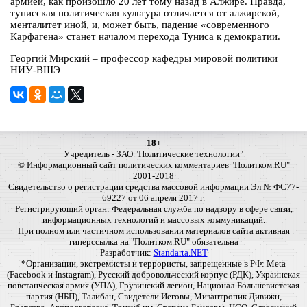
армией, как произошло 20 лет тому назад в Алжире. Правда,
тунисская политическая культура отличается от алжирской,
менталитет иной, и, может быть, падение «современного
Карфагена» станет началом перехода Туниса к демократии.
Георгий Мирский – профессор кафедры мировой политики
НИУ-ВШЭ
18+
Учредитель - ЗАО "Политические технологии"
© Информационный сайт политических комментариев "Политком.RU"
2001-2018
Свидетельство о регистрации средства массовой информации Эл № ФС77-
69227 от 06 апреля 2017 г.
Регистрирующий орган: Федеральная служба по надзору в сфере связи,
информационных технологий и массовых коммуникаций.
При полном или частичном использовании материалов сайта активная
гиперссылка на "Политком.RU" обязательна
Разработчик:
Standarta.NET
*Организации, экстремисты и террористы, запрещенные в РФ: Meta
(Facebook и Instagram), Русский добровольческий корпус (РДК), Украинская
повстанческая армия (УПА), Грузинский легион, Национал-Большевистская
партия (НБП), Талибан, Свидетели Иеговы, Мизантропик Дивижн,