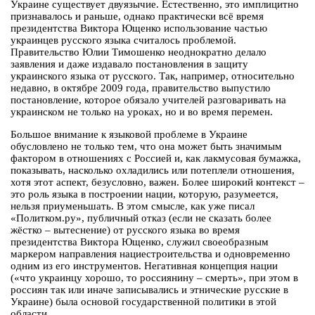
Украине существует двуязычие. Естественно, это имплицитно
признавалось и раньше, однако практически всё время
президентства Виктора Ющенко использование частью
украинцев русского языка считалось проблемой.
Правительство Юлии Тимошенко неоднократно делало
заявления и даже издавало постановления в защиту
украинского языка от русского. Так, например, относительно
недавно, в октябре 2009 года, правительство выпустило
постановление, которое обязало учителей разговаривать на
украинском не только на уроках, но и во время перемен.
Большое внимание к языковой проблеме в Украине
обусловлено не только тем, что она может быть значимым
фактором в отношениях с Россией и, как лакмусовая бумажка,
показывать, насколько охладились или потеплели отношения,
хотя этот аспект, безусловно, важен. Более широкий контекст –
это роль языка в построении нации, которую, разумеется,
нельзя приуменьшать. В этом смысле, как уже писал
«Политком.ру», публичный отказ (если не сказать более
жёстко – вытеснение) от русского языка во время
президентства Виктора Ющенко, служил своеобразным
маркером направления нациестроительства и одновременно
одним из его инструментов. Негативная концепция нации
(«что украинцу хорошо, то россиянину – смерть», при этом в
россиян так или иначе записывались и этнические русские в
Украине) была основой государственной политики в этой
области.