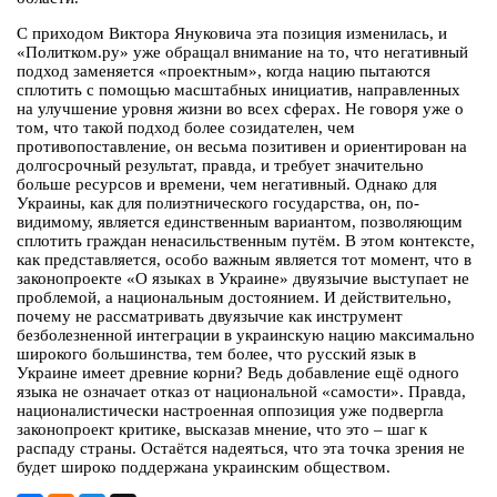
С приходом Виктора Януковича эта позиция изменилась, и
«Политком.ру» уже обращал внимание на то, что негативный
подход заменяется «проектным», когда нацию пытаются
сплотить с помощью масштабных инициатив, направленных
на улучшение уровня жизни во всех сферах. Не говоря уже о
том, что такой подход более созидателен, чем
противопоставление, он весьма позитивен и ориентирован на
долгосрочный результат, правда, и требует значительно
больше ресурсов и времени, чем негативный. Однако для
Украины, как для полиэтнического государства, он, по-
видимому, является единственным вариантом, позволяющим
сплотить граждан ненасильственным путём. В этом контексте,
как представляется, особо важным является тот момент, что в
законопроекте «О языках в Украине» двуязычие выступает не
проблемой, а национальным достоянием. И действительно,
почему не рассматривать двуязычие как инструмент
безболезненной интеграции в украинскую нацию максимально
широкого большинства, тем более, что русский язык в
Украине имеет древние корни? Ведь добавление ещё одного
языка не означает отказ от национальной «самости». Правда,
националистически настроенная оппозиция уже подвергла
законопроект критике, высказав мнение, что это – шаг к
распаду страны. Остаётся надеяться, что эта точка зрения не
будет широко поддержана украинским обществом.