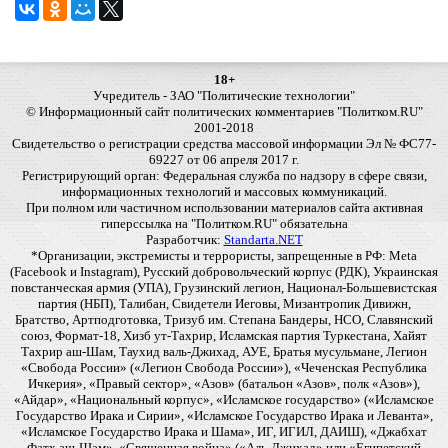
18+
Учредитель - ЗАО "Политические технологии"
© Информационный сайт политических комментариев "Политком.RU"
2001-2018
Свидетельство о регистрации средства массовой информации Эл № ФС77-
69227 от 06 апреля 2017 г.
Регистрирующий орган: Федеральная служба по надзору в сфере связи,
информационных технологий и массовых коммуникаций.
При полном или частичном использовании материалов сайта активная
гиперссылка на "Политком.RU" обязательна
Разработчик:
Standarta.NET
*Организации, экстремисты и террористы, запрещенные в РФ: Meta
(Facebook и Instagram), Русский добровольческий корпус (РДК), Украинская
повстанческая армия (УПА), Грузинский легион, Национал-Большевистская
партия (НБП), Талибан, Свидетели Иеговы, Мизантропик Дивижн,
Братство, Артподготовка, Тризуб им. Степана Бандеры, НСО, Славянский
союз, Формат-18, Хизб ут-Тахрир, Исламская партия Туркестана, Хайят
Тахрир аш-Шам, Таухид валь-Джихад, АУЕ, Братья мусульмане, Легион
«Свобода России» («Легион Свобода России»), «Чеченская Республика
Ичкерия», «Правый сектор», «Азов» (батальон «Азов», полк «Азов»),
«Айдар», «Национальный корпус», «Исламское государство» («Исламское
Государство Ирака и Сирии», «Исламское Государство Ирака и Леванта»,
«Исламское Государство Ирака и Шама», ИГ, ИГИЛ, ДАИШ), «Джабхат
Фатх аш-Шам», «Священная война» («Аль-Джихад» или «Египетский