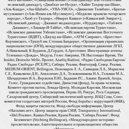
исламский джихад»), «Джабхат ан-Нусра», «Хайят Тахрир-аш-Шам»,
«Аль-Каида», «Аш-Шабаб», «УНА-УНСО», «Движение Талибан», «Братья-
мусульмане» («Аль-Ихван аль-Муслимун»), «Меджлис крымско-татарского
народа», «Хизб ут-Тахрир», «Имарат Кавказ» («Кавказский Эмират»),
«Исламский джихад – Джамаат моджахедов», «Нурджулар», «Таблиги
Джамаат», «Лашкар-И-Тайба», «Исламская партия Туркестана»,
«Исламское движение Узбекистана», «Исламское движение Восточного
Туркестана» (ИДВТ), «Джунд аш-Шам», «АУМ Синрике», «Братство»
Корчинского, «Тризуб им. Степана Бандеры», «Организация украинских
националистов» (ОУН), международное общественное движение ЛГБТ,
А.Навальный, К.Буданов, Д.Гордон, А.Арестович. Иностранные агенты:
Телеканал «Дождь», Медуза, Голос Америки, ТК Настоящее Время, The
Insider, Deutsche Welle, Проект, Azatliq Radiosi, «Радио Свободная Европа/
Радио Свобода» (PCE/PC), Сибирь. Реалии, Фактограф, Север. Реалии,
MEDIUM-ORIENT, Bellingcat, Пономарев Л. А., Савицкая Л.А., Маркелов
С.Е., Камалягин Д.Н., Апахончич Д.А., Толоконникова Н.А., Гельман М.А.,
Шендерович В.А., Верзилов П.Ю., Баданин Р.С., Альянс Врачей, Агора,
Голос, Гражданское содействие, Династия (фонд), За права человека,
Комитет против пыток, Левада-Центр, Молодая Карелия, Московская
школа гражданского просвещения, Пермь-36, Ракурс, Русь Сидящая,
Сахаровский центр, Сибирский экологический центр, ИАЦ Сова, Союз
комитетов солдатских матерей России, Фонд борьбы с коррупцией (ФБК),
Фонд защиты гласности, Фонд свободы информации, Центр
«Насилию.нет», Центр защиты прав СМИ, Transparency International,
«Idel.Реалии», Кавказ.Реалии, Крым.Реалии, "Сибирь.Реалии", Фонд
Беллингкет (Stichting Bellingcat), «Международное историко-
просветительское, благотворительное и правозащитное общество
«Мемориал».